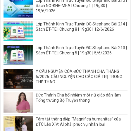
Lớp Thánh Kinh Trực Tuyến ĐC Stephano Bài 215 |
Sách NƠ-KHE-MI-A I Chương 1 | 19g30 |
19/6/2026
Lớp Thánh Kinh Trực Tuyến ĐC Stephano Bài 214 |
Sách ÉT-TE I Chương 8 | 19g30 | 12/6/2026
Lớp Thánh Kinh Trực Tuyến ĐC Stephano Bài 213 |
Sách ÉT-TE | Chương 5 | 19g30 | 5/6/2026
Ý CẦU NGUYỆN CỦA ĐỨC THÁNH CHA THÁNG
6/2026: CẦU NGUYỆN CHO CÁC GIÁ TRỊ TRONG
THỂ THAO
Đức Thánh Cha bổ nhiệm một nữ giáo dân làm
Tổng trưởng Bộ Truyền thông
Tóm tắt thông điệp “Magnifica humanitas” của
ĐTC Lêô XIV: AI phải phục vụ nhân loại