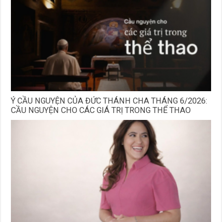
Ý CẦU NGUYỆN CỦA ĐỨC THÁNH CHA THÁNG 6/2026:
CẦU NGUYỆN CHO CÁC GIÁ TRỊ TRONG THỂ THAO