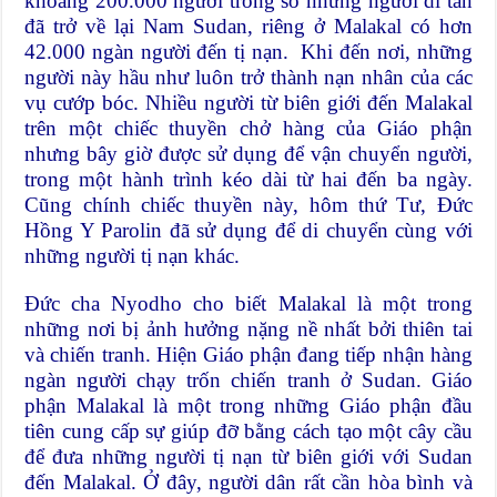
khoảng 200.000 người trong số những người di tản
đã trở về lại Nam Sudan, riêng ở Malakal có hơn
42.000 ngàn người đến tị nạn. Khi đến nơi, những
người này hầu như luôn trở thành nạn nhân của các
vụ cướp bóc. Nhiều người từ biên giới đến Malakal
trên một chiếc thuyền chở hàng của Giáo phận
nhưng bây giờ được sử dụng để vận chuyển người,
trong một hành trình kéo dài từ hai đến ba ngày.
Cũng chính chiếc thuyền này, hôm thứ Tư, Đức
Hồng Y Parolin đã sử dụng để di chuyển cùng với
những người tị nạn khác.
Đức cha Nyodho cho biết Malakal là một trong
những nơi bị ảnh hưởng nặng nề nhất bởi thiên tai
và chiến tranh. Hiện Giáo phận đang tiếp nhận hàng
ngàn người chạy trốn chiến tranh ở Sudan. Giáo
phận Malakal là một trong những Giáo phận đầu
tiên cung cấp sự giúp đỡ bằng cách tạo một cây cầu
để đưa những người tị nạn từ biên giới với Sudan
đến Malakal. Ở đây, người dân rất cần hòa bình và