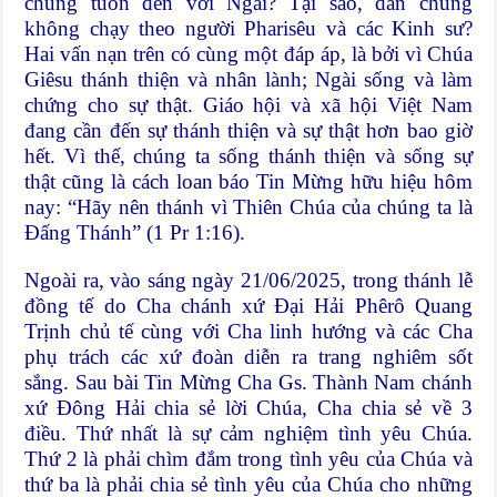
chúng tuôn đến với Ngài? Tại sao, dân chúng
không chạy theo người Pharisêu và các Kinh sư?
Hai vấn nạn trên có cùng một đáp áp, là bởi vì Chúa
Giêsu thánh thiện và nhân lành; Ngài sống và làm
chứng cho sự thật. Giáo hội và xã hội Việt Nam
đang cần đến sự thánh thiện và sự thật hơn bao giờ
hết. Vì thế, chúng ta sống thánh thiện và sống sự
thật cũng là cách loan báo Tin Mừng hữu hiệu hôm
nay: “Hãy nên thánh vì Thiên Chúa của chúng ta là
Đấng Thánh” (1 Pr 1:16).
Ngoài ra, vào sáng ngày 21/06/2025, trong thánh lễ
đồng tế do Cha chánh xứ Đại Hải Phêrô Quang
Trịnh chủ tế cùng với Cha linh hướng và các Cha
phụ trách các xứ đoàn diễn ra trang nghiêm sốt
sắng. Sau bài Tin Mừng Cha Gs. Thành Nam chánh
xứ Đông Hải chia sẻ lời Chúa, Cha chia sẻ về 3
điều. Thứ nhất là sự cảm nghiệm tình yêu Chúa.
Thứ 2 là phải chìm đắm trong tình yêu của Chúa và
thứ ba là phải chia sẻ tình yêu của Chúa cho những