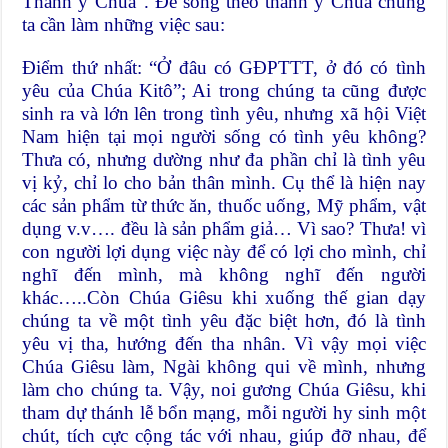
Thánh ý Chúa”. Để sống theo thánh ý Chúa chúng
ta cần làm những việc sau:
Điểm thứ nhất: “Ở đâu có GĐPTTT, ở đó có tình
yêu của Chúa Kitô”; Ai trong chúng ta cũng được
sinh ra và lớn lên trong tình yêu, nhưng xã hội Việt
Nam hiện tại mọi người sống có tình yêu không?
Thưa có, nhưng dường như đa phần chỉ là tình yêu
vị kỷ, chỉ lo cho bản thân mình. Cụ thể là hiện nay
các sản phẩm từ thức ăn, thuốc uống, Mỹ phẩm, vật
dụng v.v…. đều là sản phẩm giả… Vì sao? Thưa! vì
con người lợi dụng việc này để có lợi cho mình, chỉ
nghĩ đến mình, mà không nghĩ đến người
khác…..Còn Chúa Giêsu khi xuống thế gian dạy
chúng ta về một tình yêu đặc biệt hơn, đó là tình
yêu vị tha, hướng đến tha nhân. Vì vậy mọi việc
Chúa Giêsu làm, Ngài không qui về mình, nhưng
làm cho chúng ta. Vậy, noi gương Chúa Giêsu, khi
tham dự thánh lễ bổn mạng, mỗi người hy sinh một
chút, tích cực cộng tác với nhau, giúp đỡ nhau, để