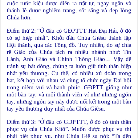
cuộc rước kiệu được diễn ra trật tự, ngay ngắn và
thánh lễ được nghiêm trang, sốt sắng và đẹp lòng
Chúa hơn.
Điểm thứ 2: “Ở đâu có GĐPTTT Hạt Đại Hải, ở đó
có sự hiệp nhất”. Khởi đầu Chúa Giêsu thành lập
Hội thánh, qua các Tông đồ. Tuy nhiên, do sự chia
rẽ Giáo của Chúa tách ra nhiều nhánh như: Tin
Lành, Anh Giáo và Chính Thống Giáo… Vậy để
tránh sự bất đồng, chúng ta luôn giữ tinh thần hiệp
nhất yêu thương. Cụ thể, có nhiều xứ đoàn trong
hạt, kết hợp với nhau và cùng tổ chức ngày Đại hội
trong niềm vui và hạnh phúc. GĐPTT giống như
một bàn tay, và mỗi thành viên ví như những ngón
tay, những ngón tay này được nối kết trong một bàn
tay yêu thương duy nhất của Chúa Giêsu.
Điểm thứ 3: “Ở đâu có GĐPTTT, ở đó có tinh thần
phục vụ của Chúa Kitô”. Muốn được phục vụ thì
phải biết phục vụ, như Chúa Giê su nói: “Ta đến