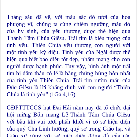
Tháng sáu đã về, với màu sắc đỏ tươi của hoa
phượng vĩ, chúng ta cùng chiêm ngưỡng màu đỏ
của hy sinh, của yêu thương được thể hiện qua
Thánh Tâm Chúa Giêsu. Trái tim là biểu tượng của
tình yêu. Thiên Chúa yêu thương con người với
một tình yêu kỳ diệu. Tình yêu cùa Ngài được thể
hiện qua biết bao điều tốt đẹp, nhằm mang cho con
người được hạnh phúc. Tuy vậy, hình ảnh một trái
tim bị đâm thâu có lẽ là bằng chứng hùng hồn nhất
của tình yêu Thiên Chúa. Trái tim rướm máu của
Đức Giêsu là lời khẳng định với con người “Thiên
Chúa là tình yêu” (1Ga 4,16)
GĐPTTTCGS hạt Đại Hải năm nay đã tổ chức đại
hội mừng Bổn mạng Lễ Thánh Tâm Chúa Giêsu
với bầu khí vui tươi phấn khởi vì có sự hiện diện
của quý Cha Linh hướng, quý sơ trong Giáo hạt và
Giáo xứ cùng với sự hiện diện đông đủ của các