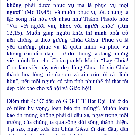
không phải được phục vụ mà là phục vụ mọi
người” (Mc 10,45); và muốn phục vụ tốt, chúng ta
tập sống hài hòa với nhau như Thánh Phaolo nói:
“Vui với người vui, khóc với người khóc” (Rm
12,15). Muốn giúp người khác thì mình phải trở
nên chứng tá theo gương Chúa Giêsu. Phục vụ là
yêu thương, phục vụ là quên mình và phục vụ
không cần đền đáp… từ đó chúng ta dâng những
việc mình làm cho Chúa qua Mẹ Maria: “Lạy Chúa!
Con làm việc này nếu đẹp lòng Chúa thì xin Chúa
thánh hóa lòng trí của con và xin cứu rỗi các linh
hồn”, nếu mỗi người có tâm tình như thế thì thật tốt
đẹp biết bao cho xã hội và Giáo hội!
Điểm thứ 4: “Ở đâu có GĐPTTT Hạt Đại Hải ở đó
có niềm hy vọng, loan báo tin mừng”. Muốn loan
báo tin mừng không phải đi đâu xa, ngay trong môi
trường của chúng ta qua sống đời sống thánh thiện.
Tại sao, ngày xưa khi Chúa Giêsu đi đến đâu, dân