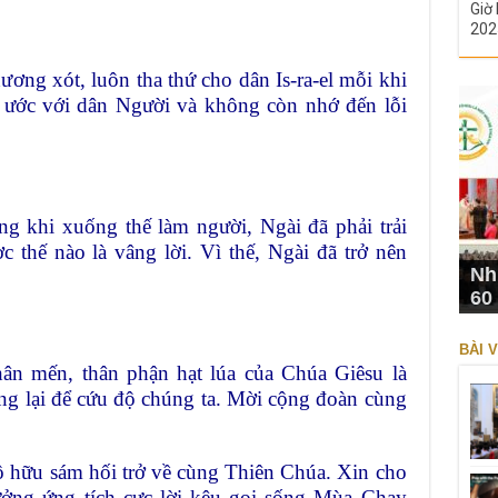
Giờ 
202
ơng xót, luôn tha thứ cho dân Is-ra-el mỗi khi
o ước với dân Người và không còn nhớ đến lỗi
g khi xuống thế làm người, Ngài đã phải trải
 thế nào là vâng lời. Vì thế, Ngài đã trở nên
Nh
60
BÀI V
hân mến, thân phận hạt lúa của Chúa Giêsu là
sống lại để cứu độ chúng ta. Mời cộng đoàn cùng
ô hữu sám hối trở về cùng Thiên Chúa. Xin cho
ởng ứng tích cực lời kêu gọi sống Mùa Chay