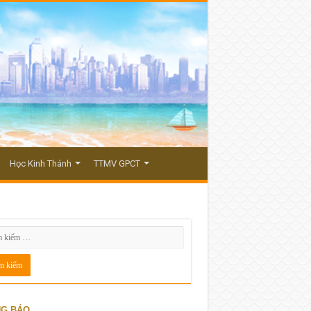
Học Kinh Thánh
TTMV GPCT
G BÁO