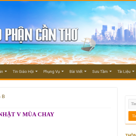
ận
Tin Giáo Hội
Phụng Vụ
Bài Viết
Sưu Tầm
Tài Liệu
m B
NHẬT V MÙA CHAY
THÔN