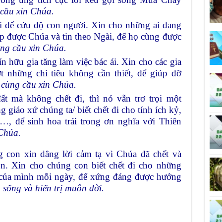
cầu xin Chúa.
ại để cứu độ con người. Xin cho những ai đang
ặp được Chúa và tin theo Ngài, để họ cùng được
ng cầu xin Chúa.
ín hữu gia tăng làm việc bác ái. Xin cho các gia
t những chi tiêu không cần thiết, để giúp đỡ
 cùng cầu xin Chúa.
ất mà không chết đi, thì nó vẫn trơ trọi một
 giáo xứ chúng ta/ biết chết đi cho tính ích kỷ,
g…, để sinh hoa trái trong ơn nghĩa với Thiên
Chúa.
 con xin dâng lời cảm tạ vì Chúa đã chết và
on. Xin cho chúng con biết chết đi cho những
ỗi của mình mỗi ngày, để xứng đáng được hưởng
sống và hiển trị muôn đời.