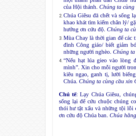
của Hội thánh.
Chúng ta cùng 
Chúa Giêsu đã chết và sống l
khao khát tìm kiếm chân lý/ g
hưởng ơn cứu độ.
Chúng ta cù
Mùa Chay là thời gian để các t
đình Công giáo/ biết giảm bớ
những người nghèo.
Chúng ta
“Nếu hạt lúa gieo vào lòng đ
mình”. Xin cho mỗi người trong
kiêu ngạo, ganh tị, lười biến
Chúa.
Chúng ta cùng cầu xin 
Chủ tế
: Lạy Chúa Giêsu, chúng
sống lại để cứu chuộc chúng c
thói hư tật xấu và những tội l
ơn cứu độ Chúa ban.
Chúa hằng 