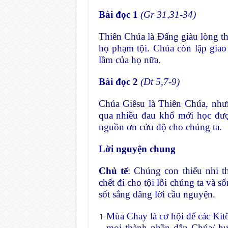
Bài đọc 1
(Gr 31,31-34)
Thiên Chúa là Đấng giàu lòng thư
họ phạm tội. Chúa còn lập gia
lầm của họ nữa.
Bài đọc 2
(Dt 5,7-9)
Chúa Giêsu là Thiên Chúa, nhưn
qua nhiều đau khổ mới học được
nguồn ơn cứu độ cho chúng ta.
Lời
nguyện chung
Chủ tế
: Chúng con thiếu nhi t
chết đi cho tội lỗi chúng ta và 
sốt sắng dâng lời cầu nguyện.
Mùa Chay là cơ hội để các Kit
mọi thành phần dân Chúa/ hư