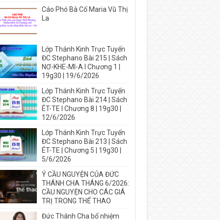
Cáo Phó Bà Cố Maria Vũ Thị
La
Lớp Thánh Kinh Trực Tuyến
ĐC Stephano Bài 215 | Sách
NƠ-KHE-MI-A I Chương 1 |
19g30 | 19/6/2026
Lớp Thánh Kinh Trực Tuyến
ĐC Stephano Bài 214 | Sách
ÉT-TE I Chương 8 | 19g30 |
12/6/2026
Lớp Thánh Kinh Trực Tuyến
ĐC Stephano Bài 213 | Sách
ÉT-TE | Chương 5 | 19g30 |
5/6/2026
Ý CẦU NGUYỆN CỦA ĐỨC
THÁNH CHA THÁNG 6/2026:
CẦU NGUYỆN CHO CÁC GIÁ
TRỊ TRONG THỂ THAO
Đức Thánh Cha bổ nhiệm