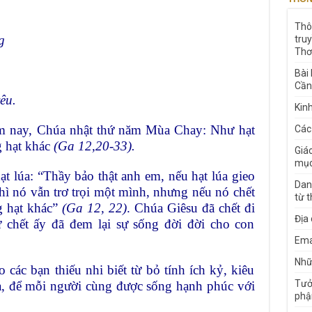
Thô
g
tru
Thơ
Bài
Cần
êu.
Kin
ôm nay, Chúa nhật thứ năm Mùa Chay: Như hạt
Các
g hạt khác
(Ga 12,20-33).
Giá
mục
t lúa: “Thầy bảo thật anh em, nếu hạt lúa gieo
Dan
hì nó vẫn trơ trọi một mình, nhưng nếu nó chết
từ 
g hạt khác”
(Ga 12, 22)
. Chúa Giêsu đã chết đi
Địa
sự chết ấy đã đem lại sự sống đời đời cho con
Ema
Nhữn
các bạn thiếu nhi biết từ bỏ tính ích kỷ, kiêu
Tưở
ữa, để mỗi người cùng được sống hạnh phúc với
phậ