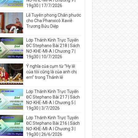
NƠ-KHE-MI-A I Chương 9 |
19g30 | 17/7/2026
Lễ Tuyên phong Chân phước
cho Cha Phanxicô Xaviê
Trương Bửu Diệp
Lớp Thánh Kinh Trực Tuyến
ĐC Stephano Bài 218 | Sách
NƠ-KHE-MI-A I Chương 7 |
19g30 | 10/7/2026
Ý nghĩa của cụm từ “Hy lễ
của tôi cũng là của anh chị
em” trong Thánh lễ
Lớp Thánh Kinh Trực Tuyến
ĐC Stephano Bài 217 | Sách
NƠ-KHE-MI-A I Chương 5 |
19g30 | 3/7/2026
Lớp Thánh Kinh Trực Tuyến
ĐC Stephano Bài 216 | Sách
NƠ-KHE-MI-A I Chương 3 |
19g30 | 26/6/2026