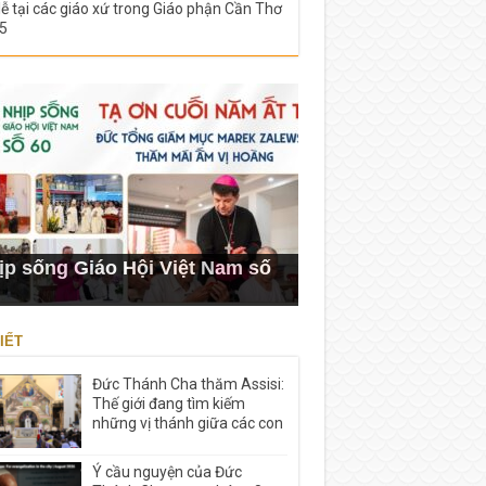
lễ tại các giáo xứ trong Giáo phận Cần Thơ
5
ịp sống Giáo Hội Việt Nam số
IẾT
Đức Thánh Cha thăm Assisi:
Thế giới đang tìm kiếm
những vị thánh giữa các con
Ý cầu nguyện của Đức