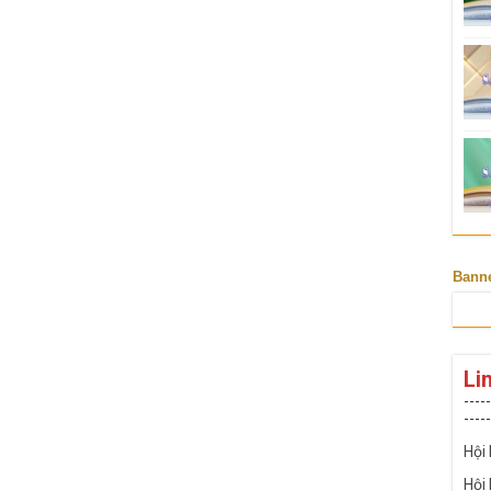
Bann
Li
-----
-----
Hội
Hội