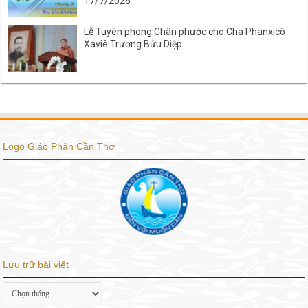
17/7/2026
Lễ Tuyên phong Chân phước cho Cha Phanxicô
Xaviê Trương Bửu Diệp
Logo Giáo Phận Cần Thơ
Lưu trữ bài viết
Lưu
trữ