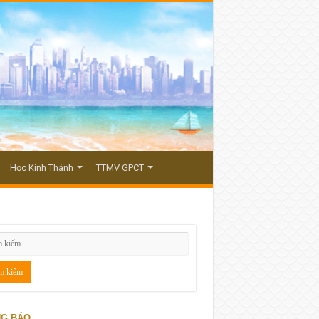
Học Kinh Thánh
TTMV GPCT
G BÁO