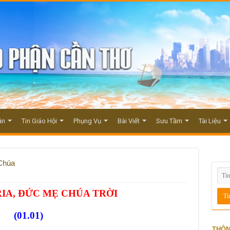
ận
Tin Giáo Hội
Phụng Vụ
Bài Viết
Sưu Tầm
Tài Liệu
Chúa
IA, ĐỨC MẸ CHÚA TRỜI
(01.01)
THÔN