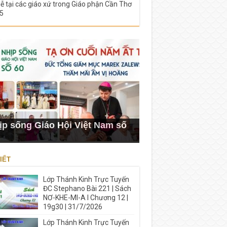
lễ tại các giáo xứ trong Giáo phận Cần Thơ
5
ịp sống Giáo Hội Việt Nam số
IẾT
Lớp Thánh Kinh Trực Tuyến
ĐC Stephano Bài 221 | Sách
NƠ-KHE-MI-A I Chương 12 |
19g30 | 31/7/2026
Lớp Thánh Kinh Trực Tuyến