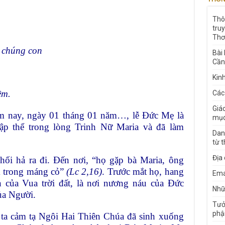
Thô
tru
Thơ
 chúng con
Bài
Cần
Kin
ềm.
Các
Giá
ôm nay, ngày 01 tháng 01 năm…, lễ Đức Mẹ là
mục
p thể trong lòng Trinh Nữ Maria và đã làm
Dan
từ 
Địa
 hối hả ra đi. Đến nơi, “họ gặp bà Maria, ông
m trong máng cỏ”
(Lc 2,16)
. Trước mắt họ, hang
Ema
n của Vua trời đất, là nơi nương náu của Đức
Nhữn
ủa Người.
Tưở
phậ
ta cảm tạ Ngôi Hai Thiên Chúa đã sinh xuống