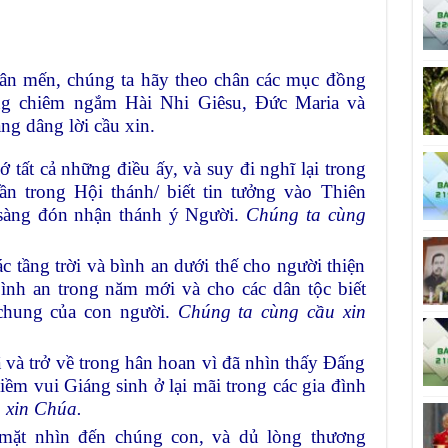
hân mến, chúng ta hãy theo chân các mục đồng
ng chiêm ngắm Hài Nhi Giêsu, Đức Maria và
ng dâng lời cầu xin.
 tất cả những điều ấy, và suy đi nghĩ lại trong
n trong Hội thánh/ biết tin tưởng vào Thiên
sàng đón nhận thánh ý Người.
Chúng ta cùng
 tầng trời và bình an dưới thế cho người thiện
bình an trong năm mới và cho các dân tộc biết
 chung của con người.
Chúng ta cùng cầu xin
và trở về trong hân hoan vì đã nhìn thấy Đấng
ềm vui Giáng sinh ở lại mãi trong các gia đình
 xin Chúa.
mặt nhìn đến chúng con, và dủ lòng thương