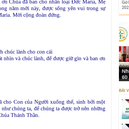
tạ ơn Chúa đã ban cho nhân loại Đức Maria, Mẹ
Giờ 
rong năm mới này, được sống yên vui trong sự
202
aria. Mời cộng đoàn đứng.
 chúc lành cho con cái
t nhìn và chúc lành, để được giữ gìn và ban ơn
Nh
60
BÀI V
đã cho Con của Người xuống thế, sinh bởi một
 như chúng ta, để chúng ta được trở nên những
Chúa Thánh Thần.