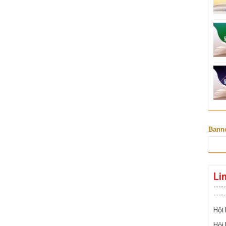
Bann
Li
-----
-----
Hội
Hội