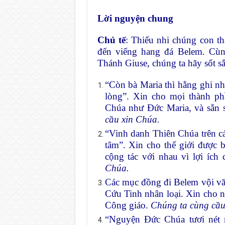
Lời nguyện chung
Chủ tế
: Thiếu nhi chúng con t
đến viếng hang đá Belem. Cù
Thánh Giuse, chúng ta hãy sốt sắ
“Còn bà Maria thì hằng ghi nhớ
lòng”. Xin cho mọi thành phầ
Chúa như Đức Maria, và sẵn 
cầu xin Chúa.
“Vinh danh Thiên Chúa trên các
tâm”. Xin cho thế giới được 
cộng tác với nhau vì lợi ích
Chúa.
Các mục đồng đi Belem vội vã 
Cứu Tinh nhân loại. Xin cho ni
Công giáo.
Chúng ta cùng cầu
“Nguyện Đức Chúa tươi nét 