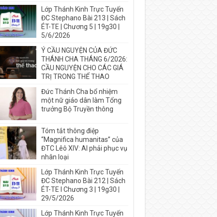
Lớp Thánh Kinh Trực Tuyến
ĐC Stephano Bài 213 | Sách
ÉT-TE | Chương 5 | 19g30 |
5/6/2026
Ý CẦU NGUYỆN CỦA ĐỨC
THÁNH CHA THÁNG 6/2026:
CẦU NGUYỆN CHO CÁC GIÁ
TRỊ TRONG THỂ THAO
Đức Thánh Cha bổ nhiệm
một nữ giáo dân làm Tổng
trưởng Bộ Truyền thông
Tóm tắt thông điệp
“Magnifica humanitas” của
ĐTC Lêô XIV: AI phải phục vụ
nhân loại
Lớp Thánh Kinh Trực Tuyến
ĐC Stephano Bài 212 | Sách
ÉT-TE I Chương 3 | 19g30 |
29/5/2026
Lớp Thánh Kinh Trực Tuyến