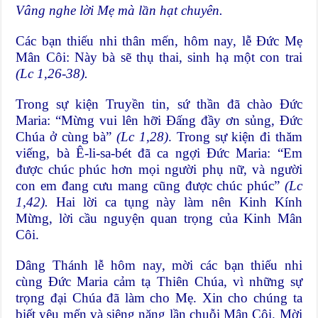
Vâng nghe lời Mẹ mà lần hạt chuyên.
Các bạn thiếu nhi thân mến, hôm nay, lễ Đức Mẹ
Mân Côi: Này bà sẽ thụ thai, sinh hạ một con trai
(Lc 1,26-38).
Trong sự kiện Truyền tin, sứ thần đã chào Đức
Maria: “Mừng vui lên hỡi Đấng đầy ơn sủng, Đức
Chúa ở cùng bà”
(Lc 1,28)
. Trong sự kiện đi thăm
viếng, bà Ê-li-sa-bét đã ca ngợi Đức Maria: “Em
được chúc phúc hơn mọi người phụ nữ, và người
con em đang cưu mang cũng được chúc phúc”
(Lc
1,42).
Hai lời ca tụng này làm nên Kinh Kính
Mừng, lời cầu nguyện quan trọng của Kinh Mân
Côi.
Dâng Thánh lễ hôm nay, mời các bạn thiếu nhi
cùng Đức Maria cảm tạ Thiên Chúa, vì những sự
trọng đại Chúa đã làm cho Mẹ. Xin cho chúng ta
biết yêu mến và siêng năng lần chuỗi Mân Côi. Mời