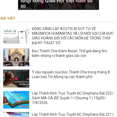
Nhịp sống Giáo Hội Việt Nam số
60
BÀI VIẾT
ĐỒNG SÁNG LẬP ACUTIS AI SUY TƯ VỀ
MAGNIFICA HUMANITAS VÀ LỜI MỜI GỌI CỦA ĐỨC
GIÁO HOÀNG ĐỐI VỚI CÁC MÔN ĐỆ TRONG THỜI
ĐẠI KỸ THUẬT SỐ
Đức Thánh Cha thăm Assisi: Thế giới đang tìm
kiếm những vị thánh giữa các con
Ý cầu nguyện của Đức Thánh Cha trong tháng 8:
Loan báo Tin Mừng tại các thành phố
Lớp Thánh Kinh Trực Tuyến ĐC Stephano Bài 222 |
Sách MA-CA-BÊ Quyển 1 I Chương 1 | 19g30 |
7/8/2026
Lớp Thánh Kinh Trực Tuyến ĐC Stephano Bài 221 |