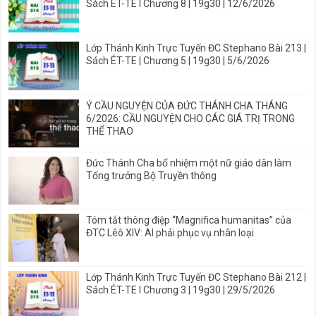
Sách ÉT-TE I Chương 8 | 19g30 | 12/6/2026
Lớp Thánh Kinh Trực Tuyến ĐC Stephano Bài 213 |
Sách ÉT-TE | Chương 5 | 19g30 | 5/6/2026
Ý CẦU NGUYỆN CỦA ĐỨC THÁNH CHA THÁNG
6/2026: CẦU NGUYỆN CHO CÁC GIÁ TRỊ TRONG
THỂ THAO
Đức Thánh Cha bổ nhiệm một nữ giáo dân làm
Tổng trưởng Bộ Truyền thông
Tóm tắt thông điệp “Magnifica humanitas” của
ĐTC Lêô XIV: AI phải phục vụ nhân loại
Lớp Thánh Kinh Trực Tuyến ĐC Stephano Bài 212 |
Sách ÉT-TE I Chương 3 | 19g30 | 29/5/2026