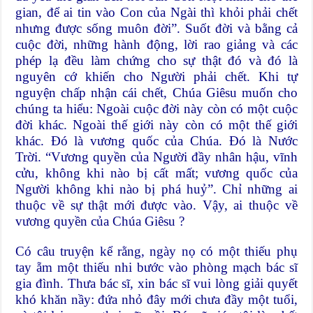
gian, để ai tin vào Con của Ngài thì khỏi phải chết
nhưng được sống muôn đời”. Suốt đời và bằng cả
cuộc đời, những hành động, lời rao giảng và các
phép lạ đều làm chứng cho sự thật đó và đó là
nguyên cớ khiến cho Người phải chết. Khi tự
nguyện chấp nhận cái chết, Chúa Giêsu muốn cho
chúng ta hiểu: Ngoài cuộc đời này còn có một cuộc
đời khác. Ngoài thế giới này còn có một thế giới
khác. Đó là vương quốc của Chúa. Đó là Nước
Trời. “Vương quyền của Người đầy nhân hậu, vĩnh
cửu, không khi nào bị cất mất; vương quốc của
Người không khi nào bị phá huỷ”. Chỉ những ai
thuộc về sự thật mới được vào. Vậy, ai thuộc về
vương quyền của Chúa Giêsu ?
Có câu truyện kể rằng, ngày nọ có một thiếu phụ
tay ẵm một thiếu nhi bước vào phòng mạch bác sĩ
gia đình. Thưa bác sĩ, xin bác sĩ vui lòng giải quyết
khó khăn nầy: đứa nhỏ đây mới chưa đầy một tuổi,