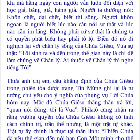
khi mà hằng ngày con người vẫn luôn đối diện với
học giả, bằng giả, hàng giả. Người ta thường nói:
Khôn chết, dại chết, biết thì sống. Người khôn
ngoan là người biết lúc nào cần nói sự thật và lúc
nào cần im lặng. Không phải cứ sự thật là chúng ta
có quyền phát biểu hay phải tỏ lộ. Điều đó nó đi
nghịch lại với chân lý sống của Chúa Giêsu, Vua sự
thật: “Tôi sinh ra và đến trong thế gian này là chỉ để
làm chứng về Chân lý. Ai thuộc về Chân lý thì nghe
tiếng Tôi”.
Thưa anh chị em, câu khẳng định của Chúa Giêsu
trong phiên tòa được trang Tin Mừng ghi lại là tư
tưởng chủ yếu cho ý nghĩa của phụng vụ Lời Chúa
hôm nay. Mặc dù Chúa Giêsu thẳng thắn trả lời,
“quan nói đúng: tôi là Vua”. Philatô cũng nhận ra
rằng vương quyền của Chúa Giêsu không có tính
cách chính trị, trần thế nhưng là một trật tự khác.
Trật tự ấy chính là thực tại thần linh: “Thiên Chúa
đã yêu thế gian đến nỗi ban Con Một mình cho thế