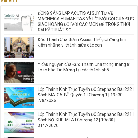
BÀI VIẾT
ĐỒNG SÁNG LẬP ACUTIS AI SUY TƯ VỀ
MAGNIFICA HUMANITAS VÀ LỜI MỜI GỌI CỦA ĐỨC
GIÁO HOÀNG ĐỐI VỚI CÁC MÔN ĐỆ TRONG THỜI
ĐẠI KỸ THUẬT SỐ
Đức Thánh Cha thăm Assisi: Thế giới đang tìm
kiếm những vị thánh giữa các con
Ý cầu nguyện của Đức Thánh Cha trong tháng 8:
Loan báo Tin Mừng tại các thành phố
Lớp Thánh Kinh Trực Tuyến ĐC Stephano Bài 222 |
Sách MA-CA-BÊ Quyển 1 I Chương 1 | 19g30 |
7/8/2026
Lớp Thánh Kinh Trực Tuyến ĐC Stephano Bài 221 |
Sách NƠ-KHE-MI-A I Chương 12 | 19g30 |
31/7/2026