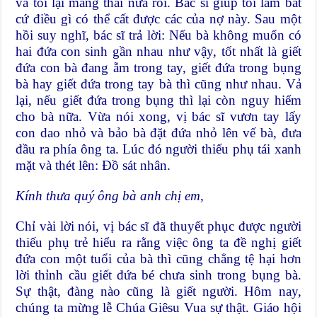
và tôi lại mang thai nữa rồi. Bác sĩ giúp tôi làm bất
cứ điều gì có thể cất được các của nợ này. Sau một
hồi suy nghĩ, bác sĩ trả lời: Nếu bà không muốn có
hai đứa con sinh gần nhau như vậy, tốt nhất là giết
đứa con bà đang ẵm trong tay, giết đứa trong bụng
bà hay giết đứa trong tay bà thì cũng như nhau. Vả
lại, nếu giết đứa trong bụng thì lại còn nguy hiểm
cho bà nữa. Vừa nói xong, vị bác sĩ vươn tay lấy
con dao nhỏ và bảo bà đặt đứa nhỏ lên vế bà, đưa
đầu ra phía ông ta. Lúc đó người thiếu phụ tái xanh
mặt và thét lên: Đồ sát nhân.
Kính thưa quý ông bà anh chị em,
Chỉ vài lời nói, vị bác sĩ đã thuyết phục được người
thiếu phụ trẻ hiểu ra rằng việc ông ta đề nghị giết
đứa con một tuổi của bà thì cũng chẳng tệ hại hơn
lời thỉnh cầu giết đứa bé chưa sinh trong bụng bà.
Sự thật, đàng nào cũng là giết người. Hôm nay,
chúng ta mừng lễ Chúa Giêsu Vua sự thật. Giáo hội