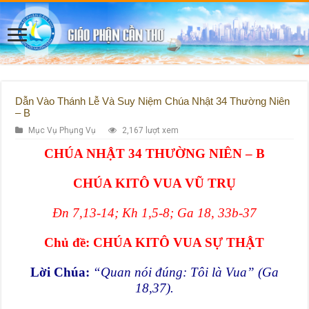
Dẫn Vào Thánh Lễ Và Suy Niệm Chúa Nhật 34 Thường Niên
– B
Mục Vụ Phụng Vụ
2,167 lượt xem
CHÚA NHẬT 34 THƯỜNG NIÊN – B
CHÚA KITÔ VUA VŨ TRỤ
Đn 7,13-14; Kh 1,5-8; Ga 18, 33b-37
Chủ
đề
:
CHÚA KITÔ VUA SỰ THẬT
Lời Chúa:
“Quan nói đúng: Tôi là Vua” (Ga
18,37).