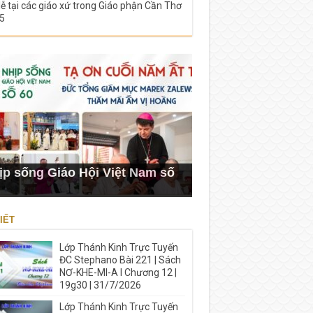
lễ tại các giáo xứ trong Giáo phận Cần Thơ
5
ịp sống Giáo Hội Việt Nam số
IẾT
Lớp Thánh Kinh Trực Tuyến
ĐC Stephano Bài 221 | Sách
NƠ-KHE-MI-A I Chương 12 |
19g30 | 31/7/2026
Lớp Thánh Kinh Trực Tuyến