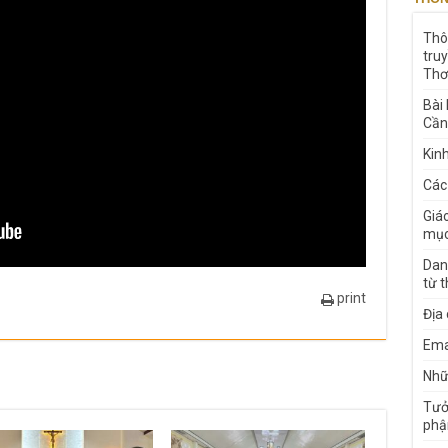
Thô
tru
Thơ
Bài
Cần
Kin
Các
Giá
mục
Dan
từ 
print
Địa
Ema
Nhữn
Tưở
phậ