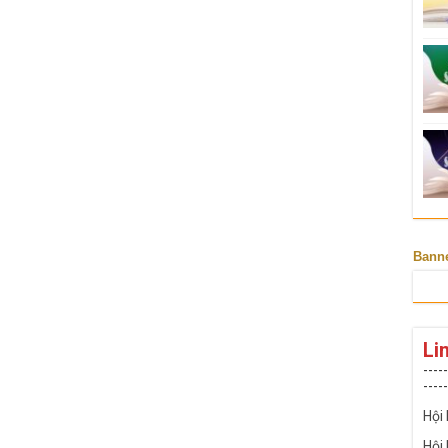
Bann
Li
-----
-----
Hội
Hội