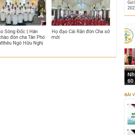
Giờ 
202
o Sông Đốc | Hân
Họ đạo Cái Rắn đón Cha sở
chào đón cha Tân Phó
mới
tthêu Ngô Hữu Nghị
Nh
60
BÀI V