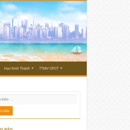
Học Kinh Thánh
TTMV GPCT
G BÁO