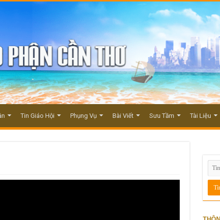
ận
Tin Giáo Hội
Phụng Vụ
Bài Viết
Sưu Tầm
Tài Liệu
THÔN