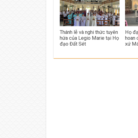
Thánh lễ và nghi thức tuyên
Họ đạ
hứa của Legio Marie tại Họ
hoan 
đạo Đất Sét
xứ Má