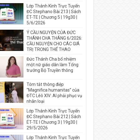
Lớp Thánh Kinh Trực Tuyến
ĐC Stephano Bài 213 | Sách
ÉT-TE | Chương 5 | 19g30 |
5/6/2026
Ý CẦU NGUYỆN CỦA ĐỨC
THÁNH CHA THÁNG 6/2026:
CẦU NGUYỆN CHO CÁC GIÁ
TRỊ TRONG THỂ THAO
Đức Thánh Cha bổ nhiệm
một nữ giáo dân làm Tổng
trưởng Bộ Truyền thông
Tóm tắt thông điệp
“Magnifica humanitas” của
ĐTC Lêô XIV: AI phải phục vụ
nhân loại
Lớp Thánh Kinh Trực Tuyến
ĐC Stephano Bài 212 | Sách
ÉT-TE I Chương 3 | 19g30 |
29/5/2026
Lớp Thánh Kinh Trực Tuyến