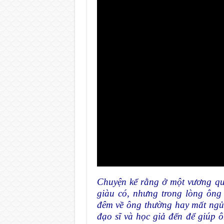
Chuyện kể rằng ở một vương quố
giàu có, nhưng trong lòng ông 
đêm về ông thường hay mất ngủ.
đạo sĩ và học giả đến để giúp ô