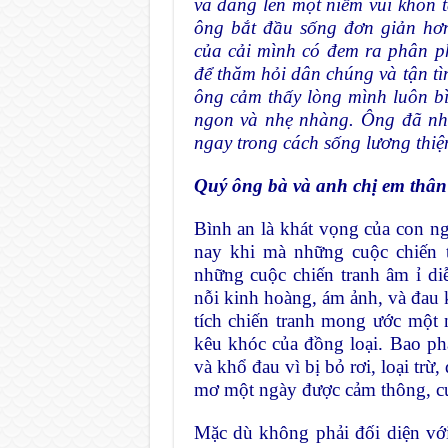
và dâng lên một niềm vui khôn t
ông bắt đầu sống đơn giản hơn
của cải mình có đem ra phân p
để thăm hỏi dân chúng và tận t
ông cảm thấy lòng mình luôn b
ngon và nhẹ nhàng. Ông đã nh
ngay trong cách sống lương thiện
Quý ông bà và anh chị em thân
Bình an là khát vọng của con ngư
nay khi mà những cuộc chiến t
những cuộc chiến tranh âm ỉ di
nỗi kinh hoàng, ám ảnh, và đau 
tích chiến tranh mong ước một
kêu khóc của đồng loại. Bao p
và khổ đau vì bị bỏ rơi, loại tr
mơ một ngày được cảm thông, c
Mặc dù không phải đối diện với c