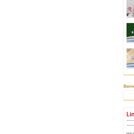
Bann
Li
-----
-----