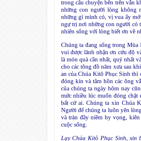
trong câu chuyện bên trên vẫn kh
những con người lòng không m
những gì mình có, vị vua ấy mớ
ngự trị nơi những con người có 
nhiên sống với lòng biết ơn về 
Chúng ta đang sống trong Mùa P
vui được lãnh nhận ơn cứu độ v
là món quà cần nhất, quý nhất v
cho các tông đồ năm xưa sau khi
an của Chúa Kitô Phục Sinh thì 
đóng kín và tâm hồn các ông vẫ
của chúng ta ngày hôm nay cũng 
mức nhiều lúc muốn đóng chặt 
bất cứ ai. Chúng ta xin Chúa 
Người để chúng ta luôn yên lòn
và tràn đầy niềm hy vọng, kiên
cuộc sống.
Lạy Chúa Kitô Phục Sinh, xin 