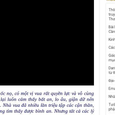
Thô
tru
Thơ
Bài
Cần
Kin
Các
Giá
mục
Dan
từ 
Địa
Ema
c nọ, có một vị vua rất quyền lực và vô cùng
Nhữn
lại luôn cảm thấy bất an, lo âu, giận dữ nên
Tưở
 Nhà vua đã nhiều lần triệu tập các cận thần,
phậ
ng tìm thấy được bình an. Nhưng tất cả các lý