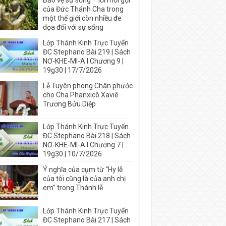
Bảo vệ sự sống – lời mời gọi
của Đức Thánh Cha trong
một thế giới còn nhiều đe
dọa đối với sự sống
Lớp Thánh Kinh Trực Tuyến
ĐC Stephano Bài 219 | Sách
NƠ-KHE-MI-A I Chương 9 |
19g30 | 17/7/2026
Lễ Tuyên phong Chân phước
cho Cha Phanxicô Xaviê
Trương Bửu Diệp
Lớp Thánh Kinh Trực Tuyến
ĐC Stephano Bài 218 | Sách
NƠ-KHE-MI-A I Chương 7 |
19g30 | 10/7/2026
Ý nghĩa của cụm từ “Hy lễ
của tôi cũng là của anh chị
em” trong Thánh lễ
Lớp Thánh Kinh Trực Tuyến
ĐC Stephano Bài 217 | Sách