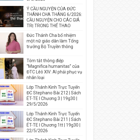
Ý CẦU NGUYỆN CỦA ĐỨC
THÁNH CHA THÁNG 6/2026:
CẦU NGUYỆN CHO CÁC GIÁ
TRỊ TRONG THỂ THAO
Đức Thánh Cha bổ nhiệm
một nữ giáo dân làm Tổng
trưởng Bộ Truyền thông
Tóm tắt thông điệp
“Magnifica humanitas” của
ĐTC Lêô XIV: AI phải phục vụ
nhân loại
Lớp Thánh Kinh Trực Tuyến
ĐC Stephano Bài 212 | Sách
ÉT-TE I Chương 3 | 19g30 |
29/5/2026
Lớp Thánh Kinh Trực Tuyến
ĐC Stephano Bài 211 | Sách
ÉT-TE I Chương 1tt | 19g30 |
22/5/2026