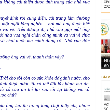
u không cải thiện được tình trạng của nhà vua
Giờ 
202
uyết định rời cung điện, cải trang làm thường
n một ngôi làng nghèo – nơi mà ông được biết
i vui vẻ. Trên đường đi, nhà vua
gặp một ông
i nhà vua nghỉ chân cùng mình và vui vẻ chia
 và chai nước mà mình đang có. Nhà vua đón
trông ông vui vẻ, thanh thản vậy?
Nh
60
:
BÀI V
Trời cho tôi còn có sức khỏe để gánh nước, cho
ánh được nước tôi có thể đổi lấy bánh mà ăn.
à có của ăn thì tại sao tôi lại không vui và
được chứ?
VỚI
ủa ông lão thì trong lòng chợt thấy nhẹ nhõm
SỐ