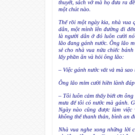
thuyết, sách vở mà họ đưa ra đề
một chút nào.
Thế rồi một ngày kia, nhà vua q
dân, một mình lên đường đi đế
là người dân ở đó luôn cười nó
lão đang gánh nước. Ông lão mờ
sẻ cho nhà vua nửa chiếc bánh
lấy phần ăn và hỏi ông lão:
– Việc gánh nước vất vả mà sao 
Ông lão mỉm cười hiền lành đáp
– Tôi luôn cảm thấy biết ơn ông 
mưa để tôi có nước mà gánh. G
Ngày nào cũng được làm việc v
không thể thanh thản, bình an 
Nhà vua nghe xong những lời c