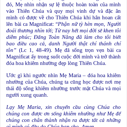
đó, Mẹ nhìn nhận sự lệ thuộc hoàn toàn của mình
vào Thiên Chúa và quy mọi vinh dự và đặc ân
mình có được về cho Thiên Chúa khi hân hoan cất
lên bài ca Magnificat: “
Phận nữ tỳ hèn mọn, Người
đoái thương nhìn tới; Từ nay hết mọi đời sẽ khen tôi
diễm phúc; Đấng Toàn Năng đã làm cho tôi biết
bao điều cao cả, danh Người thật chí thánh chí
tôn”
(Lc 1, 48-49). Mẹ đã sống trọn vẹn bài ca
Magnificat ấy trong suốt cuộc đời mình và trở thành
đóa hoa khiêm nhường đẹp lòng Thiên Chúa.
Ước gì khi ngước nhìn Mẹ Maria – đóa hoa khiêm
nhường của Chúa, chúng ta cũng học được nơi mẹ
thái độ sống khiêm nhường trước mặt Chúa và mọi
người xung quanh.
Lạy Mẹ Maria, xin chuyển cầu cùng Chúa cho
chúng con được ơn sống khiêm nhường như Mẹ để
chúng con chân thành nhận ra được tất cả những
gì mình có đều do Chúa ban cho. Amen.