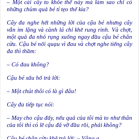
– Một cái cây to khỏe thế này mà làm sao chỉ có
những chùm quả bé tí tẹo thế kia?
Cây đa nghe hết những lời của cậu bé nhưng cây
vẫn im lặng và cành lá chỉ khẽ rung rinh. Và chợt,
một quả đa nhỏ rụng xuống ngay đầu cậu bé chăn
cừu. Cậu bé nổi quạu vì đau và chợt nghe tiếng cây
đa thì thầm:
– Có đau không?
Cậu bé xấu hổ trả lời:
– Một chút thôi có là gì đâu!
Cây đa tiếp tục nói:
– May cho cậu đấy, nếu quả của tôi mà to như thân
của tôi thì có lẽ cậu đã vỡ đầu rồi, phải không?
Cậu bé chăn cừu khẽ trả lời: – Vâng ạ.