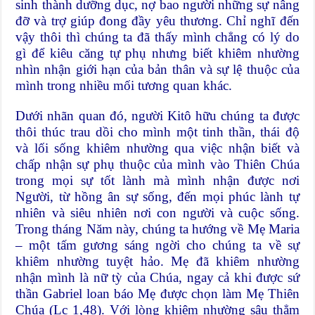
sinh thành dưỡng dục, nợ bao người những sự nâng
đỡ và trợ giúp đong đầy yêu thương. Chỉ nghĩ đến
vậy thôi thì chúng ta đã thấy mình chẳng có lý do
gì để kiêu căng tự phụ nhưng biết khiêm nhường
nhìn nhận giới hạn của bản thân và sự lệ thuộc của
mình trong nhiều mối tương quan khác.
Dưới nhãn quan đó, người Kitô hữu chúng ta được
thôi thúc trau dồi cho mình một tinh thần, thái độ
và lối sống khiêm nhường qua việc nhận biết và
chấp nhận sự phụ thuộc của mình vào Thiên Chúa
trong mọi sự tốt lành mà mình nhận được nơi
Người, từ hồng ân sự sống, đến mọi phúc lành tự
nhiên và siêu nhiên nơi con người và cuộc sống.
Trong tháng Năm này, chúng ta hướng về Mẹ Maria
– một tấm gương sáng ngời cho chúng ta về sự
khiêm nhường tuyệt hảo. Mẹ đã khiêm nhường
nhận mình là nữ tỳ của Chúa, ngay cả khi được sứ
thần Gabriel loan báo Mẹ được chọn làm Mẹ Thiên
Chúa (Lc 1,48). Với lòng khiêm nhường sâu thẳm