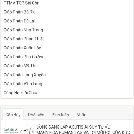
TTMV TGP Sài Gòn
Giáo Phận Bà Rịa
Giáo Phận Đà Lạt
Giáo Phận Nha Trang
Giáo Phận Phan Thiết
Giáo Phận Xuân Lộc
Giáo Phận Phú Cường
Giáo Phận Mỹ Tho
Giáo Phận Long Xuyên
Giáo Phận Vĩnh Long
Cùng Học Lời Chúa
Gần đây
Phổ biến
Bình luận
Nhãn
ĐỒNG SÁNG LẬP ACUTIS AI SUY TƯ VỀ
MAGNIFICA HUMANITAS VÀ LỜI MỜI GỌI CỦA ĐỨC