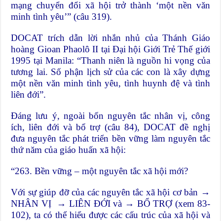
mạng chuyển đổi xã hội trở thành ‘một nền văn
minh tình yêu’” (câu 319).
DOCAT trích dẫn lời nhắn nhủ của Thánh Giáo
hoàng Gioan Phaolô II tại Đại hội Giới Trẻ Thế giới
1995 tại Manila: “Thanh niên là nguồn hi vọng của
tương lai. Số phận lịch sử của các con là xây dựng
một nền văn minh tình yêu, tình huynh đệ và tình
liên đới”.
Đáng lưu ý, ngoài bốn nguyên tắc nhân vị, công
ích, liên đới và bổ trợ (câu 84), DOCAT đề nghị
đưa nguyên tắc phát triển bền vững làm nguyên tắc
thứ năm của giáo huấn xã hội:
“263. Bền vững – một nguyên tắc xã hội mới?
Với sự giúp đỡ của các nguyên tắc xã hội cơ bản →
NHÂN VỊ → LIÊN ĐỚI và → BỔ TRỢ (xem 83-
102), ta có thể hiểu được các cấu trúc của xã hội và