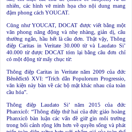
nhiên, các hình vẽ minh họa cho nội dung mang
đậm phong cách YOUCAT.
Cũng như YOUCAT, DOCAT được viết bằng một
văn phong năng động và nhẹ nhàng, giản dị, câu
thường ngắn, hầu hết là câu đơn. Thật vậy, Thông
điệp Caritas in Veritate 30.000 từ và Laudato Si’
40.000 từ được DOCAT tóm lại bằng câu đơn chỉ
có một động từ mấy chục từ:
Thông điệp Caritas in Veritate năm 2009 của đức
Bênêđictô XVI: “Trích dẫn Populorum Progressio,
văn kiện này bàn về các bộ mặt khác nhau của toàn
cầu hóa”.
Thông điệp Laudato Si’ năm 2015 của đức
Phanxicô: “Thông điệp thứ hai của đức giáo hoàng
Phanxicô bàn luận các vấn đề giữ gìn môi trường
trong bối cảnh rộng lớn hơn về quyền sống và phát
triển toàn diện xứng hợp với phẩm giá của toàn thể