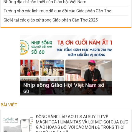
Những địa chỉ cần thiết của Giáo hội Việt Nam
Tưởng nhớ các linh mục đã qua đời của Giáo phận Cần Thơ
Giờ lễ tại các giáo xứ trong Giáo phận Cần Thơ 2025
Nhịp sống Giáo Hội Việt Nam số
60
BÀI VIẾT
ĐỒNG SÁNG LẬP ACUTIS AI SUY TƯ VỀ
MAGNIFICA HUMANITAS VÀ LỜI MỜI GỌI CỦA ĐỨC
GIÁO HOÀNG ĐỐI VỚI CÁC MÔN ĐỆ TRONG THỜI