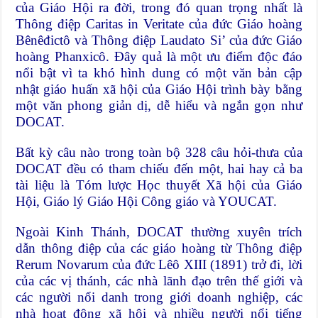
của Giáo Hội ra đời, trong đó quan trọng nhất là
Thông điệp Caritas in Veritate của đức Giáo hoàng
Bênêđictô và Thông điệp Laudato Si’ của đức Giáo
hoàng Phanxicô. Đây quả là một ưu điểm độc đáo
nổi bật vì ta khó hình dung có một văn bản cập
nhật giáo huấn xã hội của Giáo Hội trình bày bằng
một văn phong giản dị, dễ hiểu và ngắn gọn như
DOCAT.
Bất kỳ câu nào trong toàn bộ 328 câu hỏi-thưa của
DOCAT đều có tham chiếu đến một, hai hay cả ba
tài liệu là Tóm lược Học thuyết Xã hội của Giáo
Hội, Giáo lý Giáo Hội Công giáo và YOUCAT.
Ngoài Kinh Thánh, DOCAT thường xuyên trích
dẫn thông điệp của các giáo hoàng từ Thông điệp
Rerum Novarum của đức Lêô XIII (1891) trở đi, lời
của các vị thánh, các nhà lãnh đạo trên thế giới và
các người nổi danh trong giới doanh nghiệp, các
nhà hoạt động xã hội và nhiều người nổi tiếng