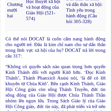
Học thuyết xã hội
Chương
và dấn thân xã hội:
và hoạt động của
mười
Tình yêu trong
Giáo Hội (521-
hai
hành động (Câu
574)
hỏi 305-328)
Có thể nói DOCAT là cuốn cẩm nang hành động
cho người trẻ. Đâu là kim chỉ nam cho sự dấn thân
trong lĩnh vực xã hội của họ? DOCAT trả lời trong
câu 317:
“Không có quyển sách nào quan trọng hơn quyển
Kinh Thánh đối với người Kitô hữu. ‘Đọc Kinh
Thánh’, Thánh Phanxicô Assisi nói, ‘là để có lời
khuyên từ Chúa Kitô’. Bên cạnh Kinh Thánh, Giáo
Hội Công giáo còn sống Thánh Truyền, đức tin
sống động của Giáo Hội được Chúa Thánh Thần
nhóm lên ngọn lửa. Trong Sách Giáo lý của Giáo
Hội Công giáo, đức tin này, đã phát triển và trở nên