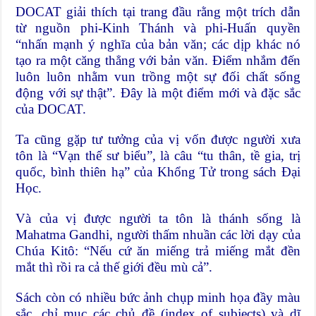
DOCAT giải thích tại trang đầu rằng một trích dẫn
từ nguồn phi-Kinh Thánh và phi-Huấn quyền
“nhấn mạnh ý nghĩa của bản văn; các dịp khác nó
tạo ra một căng thẳng với bản văn. Điểm nhắm đến
luôn luôn nhằm vun trồng một sự đối chất sống
động với sự thật”. Đây là một điểm mới và đặc sắc
của DOCAT.
Ta cũng gặp tư tưởng của vị vốn được người xưa
tôn là “Vạn thế sư biểu”, là câu “tu thân, tề gia, trị
quốc, bình thiên hạ” của Khổng Tử trong sách Đại
Học.
Và của vị được người ta tôn là thánh sống là
Mahatma Gandhi, người thấm nhuần các lời dạy của
Chúa Kitô: “Nếu cứ ăn miếng trả miếng mắt đền
mắt thì rồi ra cả thế giới đều mù cả”.
Sách còn có nhiều bức ảnh chụp minh họa đầy màu
sắc, chỉ mục các chủ đề (index of subjects) và dĩ