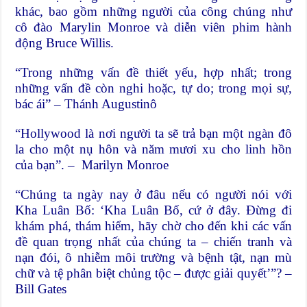
khác, bao gồm những người của công chúng như
cô đào Marylin Monroe và diễn viên phim hành
động Bruce Willis.
“Trong những vấn đề thiết yếu, hợp nhất; trong
những vấn đề còn nghi hoặc, tự do; trong mọi sự,
bác ái” – Thánh Augustinô
“Hollywood là nơi người ta sẽ trả bạn một ngàn đô
la cho một nụ hôn và năm mươi xu cho linh hồn
của bạn”. – Marilyn Monroe
“Chúng ta ngày nay ở đâu nếu có người nói với
Kha Luân Bố: ‘Kha Luân Bố, cứ ở đây. Đừng đi
khám phá, thám hiểm, hãy chờ cho đến khi các vấn
đề quan trọng nhất của chúng ta – chiến tranh và
nạn đói, ô nhiễm môi trường và bệnh tật, nạn mù
chữ và tệ phân biệt chủng tộc – được giải quyết’”? –
Bill Gates