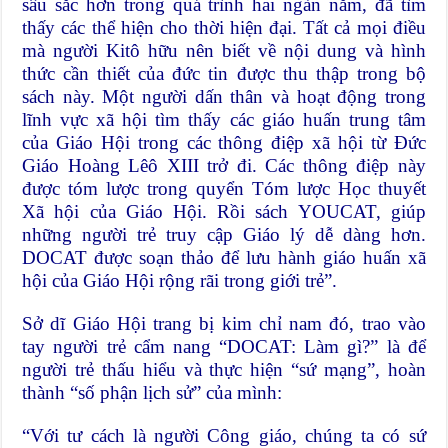
sâu sắc hơn trong quá trình hai ngàn năm, đã tìm
thấy các thể hiện cho thời hiện đại. Tất cả mọi điều
mà người Kitô hữu nên biết về nội dung và hình
thức cần thiết của đức tin được thu thập trong bộ
sách này. Một người dấn thân và hoạt động trong
lĩnh vực xã hội tìm thấy các giáo huấn trung tâm
của Giáo Hội trong các thông điệp xã hội từ Đức
Giáo Hoàng Lêô XIII trở đi. Các thông điệp này
được tóm lược trong quyển Tóm lược Học thuyết
Xã hội của Giáo Hội. Rồi sách YOUCAT, giúp
những người trẻ truy cập Giáo lý dễ dàng hơn.
DOCAT được soạn thảo để lưu hành giáo huấn xã
hội của Giáo Hội rộng rãi trong giới trẻ”.
Sở dĩ Giáo Hội trang bị kim chỉ nam đó, trao vào
tay người trẻ cẩm nang “DOCAT: Làm gì?” là để
người trẻ thấu hiểu và thực hiện “sứ mạng”, hoàn
thành “số phận lịch sử” của mình:
“Với tư cách là người Công giáo, chúng ta có sứ