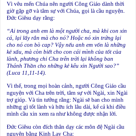
Vì vêu mến Chúa nên người Công Giáo dành thời
giờ gặp gỡ và tâm sự với Chúa, gọi là cầu nguyện.
Đức Giêsu dạy rằng:
“Ai trong anh em là một người cha, mà khi con xin
cá, lại lấy rắn mà cho nó? Hoặc nó xin trứng lại
cho nó con bò cap? Vậy nếu anh em vốn là những
kẻ xấu, mà còn biết cho con cái mình của tốt của
lành, phương chi Cha trên trời lại không ban
Thánh Thần cho những kẻ kêu xin Người sao?”
(Luca 11,11-14).
Vì thế, trong mọi hoàn cảnh, người Công Giáo cầu
nguyện với Cha trên trời, tâm sự với Ngài, xin Ngài
trợ giúp. Và tin tưởng rằng: Ngài sẽ ban cho mình
những gì tốt lành và hữu ích lâu dài, kể cả khi điều
mình cầu xin xem ra như không được nhận lời.
Đức Giêsu còn đích thân dạy các môn đệ Ngài cầu
nguyện bằng Kinh Lạy Cha: