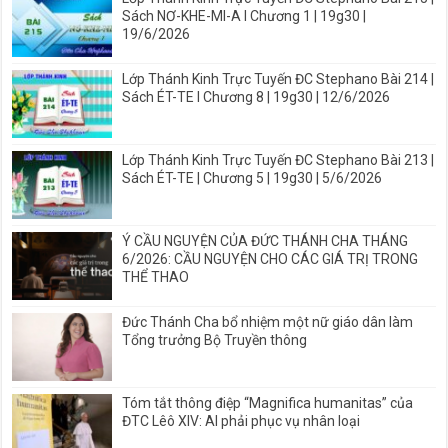
Sách NƠ-KHE-MI-A I Chương 1 | 19g30 |
19/6/2026
Lớp Thánh Kinh Trực Tuyến ĐC Stephano Bài 214 |
Sách ÉT-TE I Chương 8 | 19g30 | 12/6/2026
Lớp Thánh Kinh Trực Tuyến ĐC Stephano Bài 213 |
Sách ÉT-TE | Chương 5 | 19g30 | 5/6/2026
Ý CẦU NGUYỆN CỦA ĐỨC THÁNH CHA THÁNG
6/2026: CẦU NGUYỆN CHO CÁC GIÁ TRỊ TRONG
THỂ THAO
Đức Thánh Cha bổ nhiệm một nữ giáo dân làm
Tổng trưởng Bộ Truyền thông
Tóm tắt thông điệp “Magnifica humanitas” của
ĐTC Lêô XIV: AI phải phục vụ nhân loại