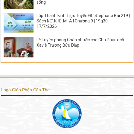
sống
Lớp Thánh Kinh Trực Tuyến ĐC Stephano Bài 219 |
Sách NƠ-KHE-MI-A I Chương 9 | 19g30 |
17/7/2026
Lễ Tuyên phong Chân phước cho Cha Phanxicô
Xaviê Trương Bửu Diệp
Logo Giáo Phận Cần Thơ