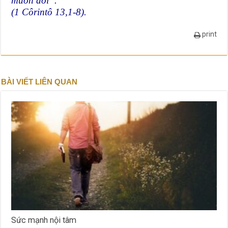
muôn đời”.
(1 Côrintô 13,1-8).
print
BÀI VIẾT LIÊN QUAN
Sức mạnh nội tâm