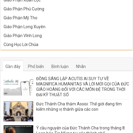
Giáo Phận Phú Cường
Giáo Phận Mỹ Tho
Giáo Phận Long Xuyên
Giáo Phận Vĩnh Long
Cùng Học Lời Chúa
Gần đây
Phổ biến
Bình luận
Nhãn
ĐỒNG SÁNG LẬP ACUTIS AI SUY TƯ VỀ
MAGNIFICA HUMANITAS VÀ LỜI MỜI GỌI CỦA ĐỨC
GIÁO HOÀNG ĐỐI VỚI CÁC MÔN ĐỆ TRONG THỜI
ĐẠI KỸ THUẬT SỐ
Đức Thánh Cha thăm Assisi: Thế giới đang tìm
kiếm những vị thánh giữa các con
Ý cầu nguyện của Đức Thánh Cha trong tháng 8: