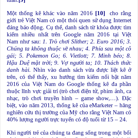
Một thống kê khác vào năm 2016
[10]
cho rằng
giới trẻ Việt Nam có một thói quen sử dụng Internet
đáng báo động. Cụ thể, danh sách từ khóa được tìm
kiếm nhiều nhất trên Google năm 2016 tại Việt
Nam như sau:
1. Trò chơi Slither; 2. Euro 2016; 3.
Chúng ta không thuộc về nhau; 4. Phía sau một cô
gái; 5. Pokemon Go; 6. Vietlott; 7. Minh béo; 8.
Hậu Duệ mặt trời; 9. Vợ người ta; 10. Thách thức
danh hài.
Nhìn vào danh sách vừa được liệt kê ở
trên, có thể thấy, xu hướng tìm kiếm nổi bật năm
2016 của Việt Nam do Google thống kê đa phần
thuộc lĩnh vực giải trí (trò chơi điện tử, phim ảnh, ca
nhạc, trò chơi truyền hình – game show,…). Đặc
biệt, vào năm 2013, thống kê của eMarketer – hãng
nghiên cứu thị trường của Mỹ cho rằng Việt Nam có
40% lượng người trực tuyến có độ tuổi từ 15 – 24.
Khi người trẻ của chúng ta đang sống trong một bối