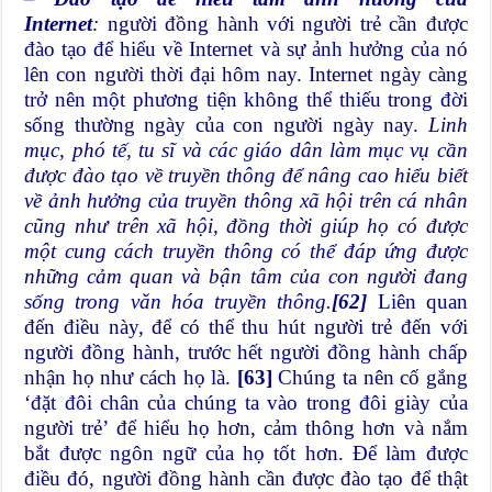
Internet
:
người đồng hành với người trẻ cần được
đào tạo để hiểu về Internet và sự ảnh hưởng của nó
lên con người thời đại hôm nay. Internet ngày càng
trở nên một phương tiện không thể thiếu trong đời
sống thường ngày của con người ngày nay.
Linh
mục, phó tế, tu sĩ và các giáo dân làm mục vụ cần
được đào tạo về truyền thông để nâng cao hiểu biết
về ảnh hưởng của truyền thông xã hội trên cá nhân
cũng như trên xã hội, đồng thời giúp họ có được
một cung cách truyền thông có thể đáp ứng được
những cảm quan và bận tâm của con người đang
sống trong văn hóa truyền thông.
[62]
Liên quan
đến điều này, để có thể thu hút người trẻ đến với
người đồng hành, trước hết người đồng hành chấp
nhận họ như cách họ là.
[63]
Chúng ta nên cố gắng
‘đặt đôi chân của chúng ta vào trong đôi giày của
người trẻ’ để hiểu họ hơn, cảm thông hơn và nắm
bắt được ngôn ngữ của họ tốt hơn. Để làm được
điều đó, người đồng hành cần được đào tạo để thật