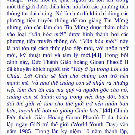
một thế giới được điều kiện hóa bởi các phương tiện
thông tin đại chúng. Nó là chưa đủ khi chỉ dùng các
phương tiện truyền thông để rao giảng Tin Mừng
nhưng còn cần làm cho Tin Mừng được thấm nhập
vào loại
“văn hóa mới”
được hình thành bởi các
phương tiện truyền thông đó.
“Văn hóa mới”
này
là nơi tồn tại cách thức giao tiếp mới, với ngôn ngữ
mới, kỹ thuật mới và tâm lý mới.
[43]
Trong bối
cảnh này, Đức Thánh Giáo hoàng Gioan Phaolô II
đã khuyến khích người trẻ: “
Hãy ở lại trong Lời của
Chúa. Lời Chúa sẽ làm cho chúng con trở nên
mạnh mẽ. Và như thế chúng con sẽ nhận ra những
việc làm đen tối của ma quỷ và nguồn gốc của nó,
chúng con sẽ thành công trong việc thay đổi, biến
đổi thế giới và làm cho thế giới trở nên nhân bản
hơn, huynh đệ hơn và giống Chúa hơn
.”
[44]
Chính
Đức thánh Giáo Hoàng Gioan Phaolô II đã thành
lập ngày Giới trẻ thế giới (World Youth Day) vào
năm 1985. Trong lần kỷ niệm 10 năm thành lập,