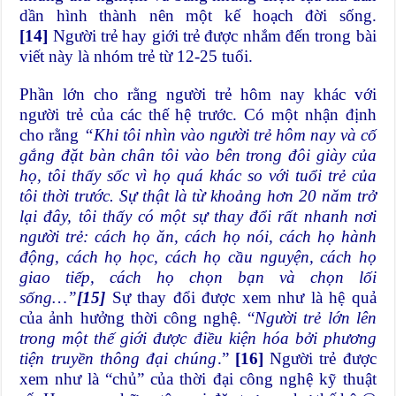
dần hình thành nên một kế hoạch đời sống.
[14]
Người trẻ hay giới trẻ được nhắm đến trong bài
viết này là nhóm trẻ từ 12-25 tuổi.
Phần lớn cho rằng người trẻ hôm nay khác với
người trẻ của các thế hệ trước. Có một nhận định
cho rằng
“Khi tôi nhìn vào người trẻ hôm nay và cố
gắng đặt bàn chân tôi vào bên trong đôi giày của
họ, tôi thấy sốc vì họ quá khác so với tuổi trẻ của
tôi thời trước. Sự thật là từ khoảng hơn 20 năm trở
lại đây, tôi thấy có một sự thay đổi rất nhanh nơi
người trẻ: cách họ ăn, cách họ nói, cách họ hành
động, cách họ học, cách họ cầu nguyện, cách họ
giao tiếp, cách họ chọn bạn và chọn lối
sống…”
[15]
Sự thay đổi được xem như là hệ quả
của ảnh hưởng thời công nghệ. “
Người trẻ lớn lên
trong một thế giới được điều kiện hóa bởi phương
tiện truyền thông đại chúng
.”
[16]
Người trẻ được
xem như là “chủ” của thời đại công nghệ kỹ thuật