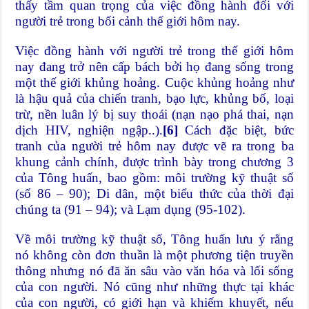
thấy tầm quan trọng của việc đồng hành đối với
người trẻ trong bối cảnh thế giới hôm nay.
Việc đồng hành với người trẻ trong thế giới hôm
nay đang trở nên cấp bách bởi họ đang sống trong
một thế giới khủng hoảng. Cuộc khủng hoảng như
là hậu quả của chiến tranh, bạo lực, khủng bố, loại
trừ, nền luân lý bị suy thoái (nạn nạo phá thai, nạn
dịch HIV, nghiện ngập..).
[6]
Cách đặc biệt, bức
tranh của người trẻ hôm nay được vẽ ra trong ba
khung cảnh chính, được trình bày trong chương 3
của Tông huấn, bao gồm: môi trường kỹ thuật số
(số 86 – 90); Di dân, một biểu thức của thời đại
chúng ta (91 – 94); và Lạm dụng (95-102).
Về môi trường kỹ thuật số, Tông huấn lưu ý rằng
nó không còn đơn thuần là một phương tiện truyền
thông nhưng nó đã ăn sâu vào văn hóa và lối sống
của con người. Nó cũng như những thực tại khác
của con người, có giới hạn và khiếm khuyết, nếu