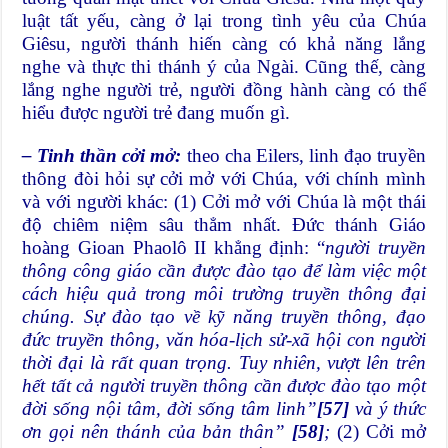
luật tất yếu, càng ở lại trong tình yêu của Chúa
Giêsu, người thánh hiến càng có khả năng lắng
nghe và thực thi thánh ý của Ngài. Cũng thế, càng
lắng nghe người trẻ, người đồng hành càng có thể
hiểu được người trẻ đang muốn gì.
– Tinh thần cởi mở:
theo cha Eilers, linh đạo truyền
thông đòi hỏi sự cởi mở với Chúa, với chính mình
và với người khác: (1) Cởi mở với Chúa là một thái
độ chiêm niệm sâu thẳm nhất. Đức thánh Giáo
hoàng Gioan Phaolô II khẳng định: “
người truyền
thông công giáo cần được đào tạo để làm việc một
cách hiệu quả trong môi trường truyền thông đại
chúng. Sự đào tạo về kỹ năng truyền thông, đạo
đức truyền thông, văn hóa-lịch sử-xã hội con người
thời đại là rất quan trọng. Tuy nhiên, vượt lên trên
hết tất cả người truyền thông cần được đào tạo một
đời sống nội tâm, đời sống tâm linh”
[57]
và ý thức
ơn gọi nên thánh của bản thân”
[58]
;
(2) Cởi mở