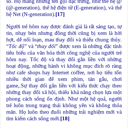
số. Họ mang những tên gọi đặc trưng, như thế hệ @
(@-generation), thế hệ điện tử (E-generation), và thế
hệ Net (N-generation).
[17]
Người trẻ hôm nay được đánh giá là rất sáng tạo, tự
tin, nhạy bén nhưng đồng thời cũng bị xem là hời
hợt, dễ nổi loạn, mau thay đổi và thiếu chung thủy.
“
Tốc độ
” và “
thay đổi
” được xem là những đặc tính
tiêu biểu của văn hóa thời công nghệ của người trẻ
hôm nay. Tốc độ và thay đổi gắn liền với những
hoạt động, những hành vi không mục đích rõ ràng
như cafe shops hay Internet coffee, nơi họ tiêu tốn
nhiều thời gian để xem phim, tán gẫu, chơi
game,.Sự thay đổi gắn liền với kiểu thức chạy theo
những thay đổi xã hội, thiếu khả năng chọn lựa một
phong cách sống ổn định. Như một hệ quả, người
trẻ luôn trong trạng thái không yên và không thỏa
mãn. Họ luôn theo đuổi những trải nghiệm mới và
tìm kiếm cách sống mới.
[18]