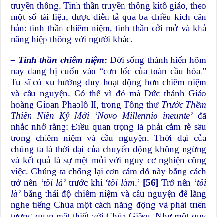
truyền thông. Tinh thần truyền thông kitô giáo, theo
một số tài liệu, được diễn tả qua ba chiều kích căn
bản: tinh thần chiêm niệm, tinh thần cởi mở và khả
năng hiệp thông với người khác.
– Tinh thần chiêm niệm
:
Đời sống thánh hiến hôm
nay đang bị cuốn vào “cơn lốc của toàn cầu hóa.”
Tu sĩ có xu hướng duy hoạt động hơn chiêm niệm
và cầu nguyện. Có thể vì đó mà Đức thánh Giáo
hoàng Gioan Phaolô II, trong Tông thư
Trước Thềm
Thiên Niên Kỷ Mới ‘Novo Millennio ineunte’
đã
nhắc nhở rằng: Điều quan trọng là phải cắm rễ sâu
trong chiêm niệm và cầu nguyện. Thời đại của
chúng ta là thời đại của chuyển động không ngừng
và kết quả là sự mệt mỏi với nguy cơ nghiện công
việc. Chúng ta chống lại cơn cám dỗ này bằng cách
trở nên
‘tôi là’
trước khi ‘
tôi làm
.’
[56]
Trở nên ‘
tôi
là’
bằng thái độ chiêm niệm và cầu nguyện để lắng
nghe tiếng Chúa một cách năng động và phát triển
tương quan mật thiết với Chúa Giêsu. Như một quy