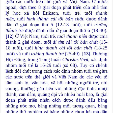
giữa các nước trên thế giới và Việt Nam. Ở nước
ngoài, dựa theo 8 giai đoạn phát triển của nhà tâm
lý học xã hội Erikson, tuổi trẻ, tuổi
thanh
niên,
tuổi
hình thành cái tôi bản chất,
được đánh
dấu ở giai đoạn thứ 5 (12-18 tuổi), tuổi
trưởng
thành trẻ
được đánh dấu ở giai đoạn thứ 6 (18-40).
[12]
Ở Việt Nam, tuổi trẻ,
tuổi thanh niên
được chia
thành 2 giai đoạn, tuổi
đi tìm cái tôi bản chất
(15-
18 tuổi), tuổi
hình thành cái tôi bản chất
(18-25
tuổi) và tuổi
trưởng thành trẻ
(25-40).
[13]
Thượng
Hội Đồng, trong Tông huấn
Christus Vivit
, xác định
nhóm tuổi trẻ là 16-29 tuổi (số 68). Tuy có chênh
lệch đôi chút trong cách xác định nhóm tuổi trẻ giữa
các nước trên thế giới và Việt Nam do các yếu tố
tâm sinh lý, văn hóa, xã hội những người trẻ, nói
chung, thường gắn liền với những đặc tính: nhiệt
thành, can đảm, quảng đại và nhiều hoài bão, là giai
đoạn phát triển nhân cách được đánh dấu bằng
những ước mơ, bằng những mối tương quan, bằng
những thử nghiệm và bằng những chọn lựa mà dần