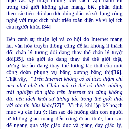
thạo các kỹ thuật nhưng biết cách vận hành tốt
trong thế giới không gian mạng, biết phân định
theo các tiêu chí đạo đức đúng đắn và sử dụng công
nghệ với mục đích phát triển toàn diện và vì lợi ích
của người khác.
[34]
Bên cạnh sự thuận lợi và cơ hội do Internet mang
lại, văn hóa truyền thông cũng để lại không ít thách
đố: chân lý tương đối đang thay thế chân lý tuyệt
đối
[35]
, thế giới ảo đang thay thế thế giới thật,
tương tác ảo đang thay thế tương tác thật của một
cộng đoàn phụng vụ bằng xương bằng thịt
[36]
.
Thật vậy,
‘“Trên Internet không có bí tích: thậm chí
nếu như nhờ ơn Chúa mà có thể có được những
trải nghiệm tôn giáo trên Internet thì cũng không
đủ, nếu tách khỏi sự tương tác trong thế giới thật
với các tín hữu khác
[37]
”
Vì thế, khi lập kế hoạch
mục vụ cần lưu ý: làm sao để hướng dẫn con người
từ không gian mạng đến cộng đoàn thực; làm sao
để ngang qua việc giáo dục và giảng dạy giáo lý,