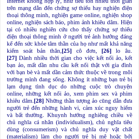
Internet không hợp lý, như tiêu tốn nhiều thời gian
trên mạng dẫn đến chứng sợ thiếu hay nghiện điện
thoại thông minh, nghiện game online, nghiện shop
online, nghiện sách báo, phim ảnh khiêu dâm. Hiện
tại có nhiều nghiên cứu cho thấy chứng sợ thiếu
điện thoại thông minh ở người trẻ ảnh hưởng đáng
kể đến sức khỏe tâm thần của họ như mất khả năng
kiểm soát bản thân,
[25]
cô đơn,
[26]
lo âu.
[27]
Dành nhiều thời gian cho việc kết nối ảo, kết
bạn ảo, mất dần nhu cầu kết nối thật với gia đình
với bạn bè và mất dần cảm thức thuộc về trong môi
trường mình đang sống. Không ít những bạn trẻ bị
lạm dụng tình dục do những cuộc trò chuyện
online, những kết nối ảo, xem phim sex và phim
khiêu dâm.
[28]
Những thần tượng ảo cũng dẫn đưa
người trẻ đến những hành vi, cảm xúc nguy hiểm
và bất thường. Khuynh hướng nghiêng chiều về
chủ nghĩa cá nhân (individualism), chủ nghĩa tiêu
dùng (consumerism) và chủ nghĩa duy vật chất
(materialism) làm cho người trẻ bị mê hoặc bởi