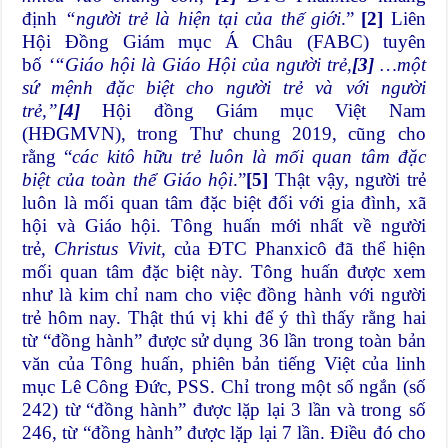
định
“người trẻ là hiện tại của thế giới
.”
[2]
Liên
Hội Đồng Giám mục Á Châu (FABC) tuyên
bố
‘“Giáo hội là Giáo Hội của người trẻ,
[3]
…một
sứ mệnh đặc biệt cho người trẻ và với người
trẻ,”
[4]
Hội đồng Giám mục Việt Nam
(HĐGMVN), trong Thư chung 2019, cũng cho
rằng “
các kitô hữu trẻ luôn là mối quan tâm đặc
biệt của toàn thể Giáo hội
.”
[5]
Thật vậy, người trẻ
luôn là mối quan tâm đặc biệt đối với gia đình, xã
hội và Giáo hội. Tông huấn mới nhất về người
trẻ,
Christus Vivit,
của ĐTC Phanxicô đã thể hiện
mối quan tâm đặc biệt này. Tông huấn được xem
như là kim chỉ nam cho việc đồng hành với người
trẻ hôm nay. Thật thú vị khi để ý thì thấy rằng hai
từ “đồng hành” được sử dụng 36 lần trong toàn bản
văn của Tông huấn, phiên bản tiếng Việt của linh
mục Lê Công Đức, PSS. Chỉ trong một số ngắn (số
242) từ “đồng hành” được lặp lại 3 lần và trong số
246, từ “đồng hành” được lặp lại 7 lần. Điều đó cho