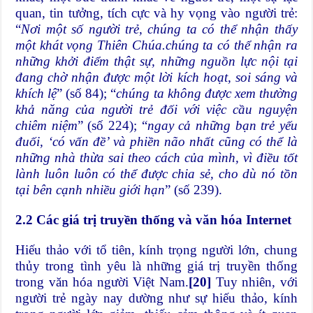
quan, tin tưởng, tích cực và hy vọng vào người trẻ:
“
Nơi một số người trẻ, chúng ta có thể nhận thấy
một khát vọng Thiên Chúa.chúng ta có thể nhận ra
những khởi điểm thật sự, những nguồn lực nội tại
đang chờ nhận được một lời kích hoạt, soi sáng và
khích lệ
” (số 84); “
chúng ta không được xem thường
khả năng của người trẻ đối với việc cầu nguyện
chiêm niệm
” (số 224); “
ngay cả những bạn trẻ yếu
đuối, ‘có vấn đề’ và phiền não nhất cũng có thể là
những nhà thừa sai theo cách của mình, vì điều tốt
lành luôn luôn có thể được chia sẻ, cho dù nó tồn
tại bên cạnh nhiều giới hạn
” (số 239).
2.2 Các giá trị truyền thống và văn hóa Internet
Hiếu thảo với tổ tiên, kính trọng người lớn, chung
thủy trong tình yêu là những giá trị truyền thống
trong văn hóa người Việt Nam.
[20]
Tuy nhiên, với
người trẻ ngày nay dường như sự hiếu thảo, kính