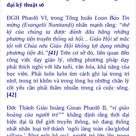
đại kỹ thuật số
ĐGH Phaolô VI, trong Tông huấn
Loan Báo Tin
mừng (Evangelii Nuntiandi)
nhấn mạnh rằng:
“thế
kỷ của chúng ta được đánh dấu bằng những
phương tiện truyền thông xã hội… Giáo Hội sẽ mắc
tội với Chúa nếu Giáo Hội không lợi dụng những
phương tiện đó.”
[41]
Trên cơ sở đó, liên quan đến
công việc dạy giáo lý, những phương pháp dạy
phải thích nghi với lứa tuổi, văn hóa, khả năng của
học viên. Phải luôn luôn tìm cách ghi lại trong trí
nhớ, trong trí khôn và trong lòng họ những chân lý
cốt yếu cần phải thấm nhuần trong cả cuộc sống.
[42]
Đức Thánh Giáo hoàng Gioan Phaolô II, “
vị giáo
hoàng của người trẻ’’”
khẳng định rằng thời đại
hiện đại là thế giới truyền thông, nó đang thống
nhất nhân loại trở thành ‘ngôi làng toàn cầu/global
village.’ Như một hệ quả, người trẻ lớn lên trong