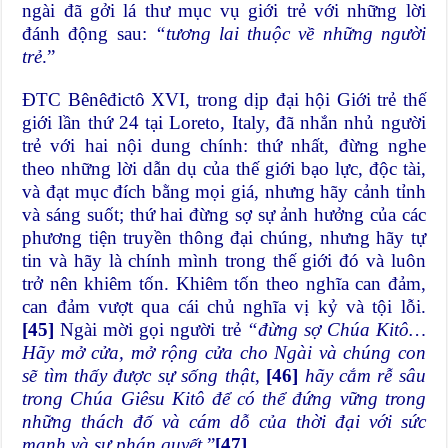
ngài đã gởi lá thư mục vụ giới trẻ với những lời
đánh động sau:
“tương lai thuộc về những người
trẻ
.”
ĐTC Bênêđictô XVI, trong dịp đại hội Giới trẻ thế
giới lần thứ 24 tại Loreto, Italy, đã nhắn nhủ người
trẻ với hai nội dung chính: thứ nhất, đừng nghe
theo những lời dẫn dụ của thế giới bạo lực, độc tài,
và đạt mục đích bằng mọi giá, nhưng hãy cảnh tỉnh
và sáng suốt; thứ hai đừng sợ sự ảnh hưởng của các
phương tiện truyền thông đại chúng, nhưng hãy tự
tin và hãy là chính mình trong thế giới đó và luôn
trở nên khiêm tốn. Khiêm tốn theo nghĩa can đảm,
can đảm vượt qua cái chủ nghĩa vị kỷ và tội lỗi.
[45]
Ngài mời gọi người trẻ
“đừng sợ Chúa Kitô…
Hãy mở cửa, mở rộng cửa cho Ngài và chúng con
sẽ tìm thấy được sự sống thật
,
[46]
hãy cắm rễ sâu
trong Chúa Giêsu Kitô để có thể đứng vững trong
những thách đố và cám dỗ của thời đại với sức
mạnh và sự phán quyết
.”
[47]