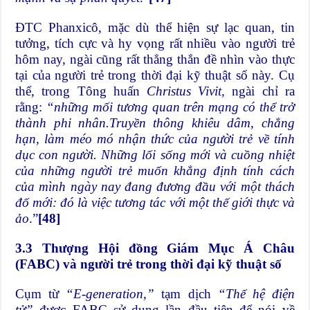
ĐTC Phanxicô, mặc dù thể hiện sự lạc quan, tin
tưởng, tích cực và hy vọng rất nhiều vào người trẻ
hôm nay, ngài cũng rất thẳng thắn đề nhìn vào thực
tại của người trẻ trong thời đại kỹ thuật số này. Cụ
thể, trong Tông huấn
Christus Vivit,
ngài chỉ ra
rằng:
“những mối tương quan trên mạng có thể trở
thành phi nhân.Truyền thông khiêu dâm, chẳng
hạn, làm méo mó nhận thức của người trẻ về tính
dục con người. Những lối sống mới và cuồng nhiệt
của những người trẻ muốn khẳng định tính cách
của mình ngày nay đang đương đầu với một thách
đố mới: đó là việc tương tác với một thế giới thực và
ảo
.”
[48]
3.3 Thượng Hội đồng Giám Mục Á Châu
(FABC) và người trẻ trong thời đại kỹ thuật số
Cụm từ
“E-generation,”
tạm dịch
“Thế hệ điện
tử”
được FABC sử dụng lần đầu tiên để nói về