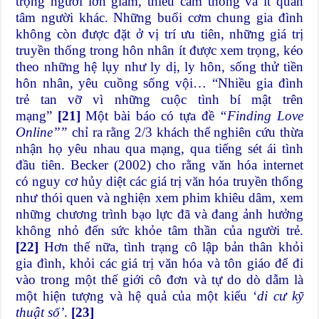
trọng người lớn giảm, thiếu cảm thông và ít quan
tâm người khác. Những buổi cơm chung gia đình
không còn được đặt ở vị trí ưu tiên, những giá trị
truyền thống trong hôn nhân ít được xem trọng, kéo
theo những hệ lụy như ly dị, ly hôn, sống thử tiền
hôn nhân, yêu cuồng sống vội… “Nhiều gia đình
trẻ tan vỡ vì những cuộc tình bí mật trên
mạng”
[21]
Một bài báo có tựa đề
“Finding Love
Online’’”
chỉ ra rằng 2/3 khách thể nghiên cứu thừa
nhận họ yêu nhau qua mạng, qua tiếng sét ái tình
đầu tiên. Becker (2002) cho rằng văn hóa internet
có nguy cơ hủy diệt các giá trị văn hóa truyền thống
như thói quen và nghiện xem phim khiêu dâm, xem
những chương trình bạo lực đã và đang ảnh hưởng
không nhỏ đến sức khỏe tâm thần của người trẻ.
[22]
Hơn thế nữa, tình trạng cô lập bản thân khỏi
gia đình, khỏi các giá trị văn hóa và tôn giáo để đi
vào trong một thế giới cô đơn và tự do dò dẫm là
một hiện tượng và hệ quả của một kiểu ‘
di cư kỹ
thuật số’
.
[23]