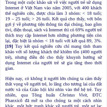
Trong một cuộc khảo sát về việc người trẻ sử dụng
Internet ở Việt Nam vào năm 2005, với 400 khách
thể nghiên cứu, được chia làm 3 nhóm: < 18 tuổi;
19 – 25 tuổi; > 26 tuổi. Kết quả cho thấy, với bốn
gợi ý về phương tiện thông tin đại chúng, bao gồm
tivi, điện thoại, sách và Internet thì có 69% người trẻ
thích truy cập Internet hơn những phương tiện còn
lại, đặc biệt là nhóm < 18 tuổi với kết quả 89, 3%.
[19]
Tuy kết quả nghiên cứu chỉ mang tính tham
khảo với số lượng khách thể khiêm tốn (400 người
trẻ), nhưng điều đó cho thấy khuynh hướng sử
dụng Internet của người trẻ sẽ gia tăng theo thời
gian.
Hiện nay, có không ít người lớn chúng ta cảm thấy
thất vọng về người trẻ, lo lắng cho tương lai của đất
nước và của Giáo hội khi nhìn vào thế hệ trẻ. Tuy
nhiên, qua Tông huấn
Christus Vivit,
ĐTC
Phanxicô đã mở ra cho chúng ta một cách nhìn
khác, một bức tranh khác về người trẻ, một sự lạc