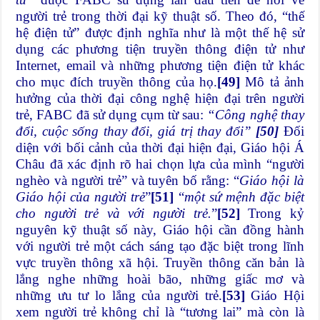
người trẻ trong thời đại kỹ thuật số. Theo đó, “thế
hệ điện tử” được định nghĩa như là một thế hệ sử
dụng các phương tiện truyền thông điện tử như
Internet, email và những phương tiện điện tử khác
cho mục đích truyền thông của họ.
[49]
Mô tả ảnh
hưởng của thời đại công nghệ hiện đại trên người
trẻ, FABC đã sử dụng cụm từ sau:
“Công nghệ thay
đổi, cuộc sống thay đổi, giá trị thay đổi”
[50]
Đối
diện với bối cảnh của thời đại hiện đại, Giáo hội Á
Châu đã xác định rõ hai chọn lựa của mình “người
nghèo và người trẻ” và tuyên bố rằng: “
Giáo hội là
Giáo hội của người trẻ
”
[51]
“
một sứ mệnh đặc biệt
cho người trẻ và với người trẻ.
”
[52]
Trong kỷ
nguyên kỹ thuật số này, Giáo hội cần đồng hành
với người trẻ một cách sáng tạo đặc biệt trong lĩnh
vực truyền thông xã hội. Truyền thông căn bản là
lắng nghe những hoài bão, những giấc mơ và
những ưu tư lo lắng của người trẻ.
[53]
Giáo Hội
xem người trẻ không chỉ là “tương lai” mà còn là