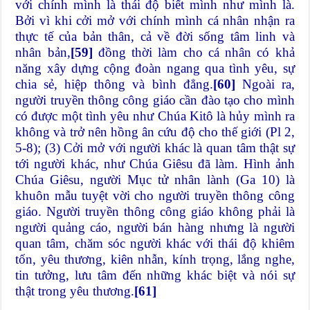
với chính mình là thái độ biết mình như mình là.
Bởi vì khi cởi mở với chính mình cá nhân nhận ra
thực tế của bản thân, cả về đời sống tâm linh và
nhân bản,
[59]
đồng thời làm cho cá nhân có khả
năng xây dựng cộng đoàn ngang qua tình yêu, sự
chia sẻ, hiệp thông và bình đẳng.
[60]
Ngoài ra,
người truyền thông công giáo cần đào tạo cho mình
có được một tình yêu như Chúa Kitô là hủy mình ra
không và trở nên hồng ân cứu độ cho thế giới (Pl 2,
5-8); (3) Cởi mở với người khác là quan tâm thật sự
tới người khác, như Chúa Giêsu đã làm. Hình ảnh
Chúa Giêsu, người Mục tử nhân lành (Ga 10) là
khuôn mẫu tuyệt vời cho người truyền thông công
giáo. Người truyền thông công giáo không phải là
người quảng cáo, người bán hàng nhưng là người
quan tâm, chăm sóc người khác với thái độ khiêm
tốn, yêu thương, kiên nhẫn, kính trọng, lắng nghe,
tin tưởng, lưu tâm đến những khác biệt và nói sự
thật trong yêu thương.
[61]