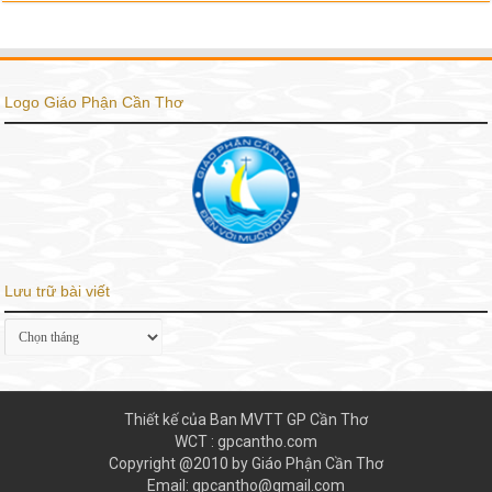
Logo Giáo Phận Cần Thơ
Lưu trữ bài viết
Lưu
trữ
bài
viết
Thiết kế của Ban MVTT GP Cần Thơ
WCT : gpcantho.com
Copyright @2010 by Giáo Phận Cần Thơ
Email: gpcantho@gmail.com