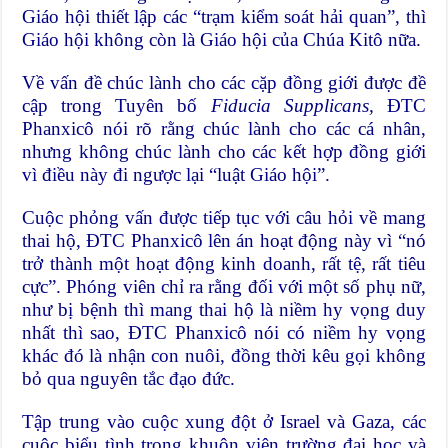
Giáo hội thiết lập các “trạm kiểm soát hải quan”, thì
Giáo hội không còn là Giáo hội của Chúa Kitô nữa.
Về vấn đề chúc lành cho các cặp đồng giới được đề
cập trong Tuyên bố
Fiducia Supplicans,
ĐTC
Phanxicô nói rõ rằng chúc lành cho các cá nhân,
nhưng không chúc lành cho các kết hợp đồng giới
vì điều này đi ngược lại “luật Giáo hội”.
Cuộc phỏng vấn được tiếp tục với câu hỏi về mang
thai hộ, ĐTC Phanxicô lên án hoạt động này vì “nó
trở thành một hoạt động kinh doanh, rất tệ, rất tiêu
cực”. Phóng viên chỉ ra rằng đối với một số phụ nữ,
như bị bệnh thì mang thai hộ là niềm hy vọng duy
nhất thì sao, ĐTC Phanxicô nói có niềm hy vọng
khác đó là nhận con nuôi, đồng thời kêu gọi không
bỏ qua nguyên tắc đạo đức.
Tập trung vào cuộc xung đột ở Israel và Gaza, các
cuộc biểu tình trong khuôn viên trường đại học và