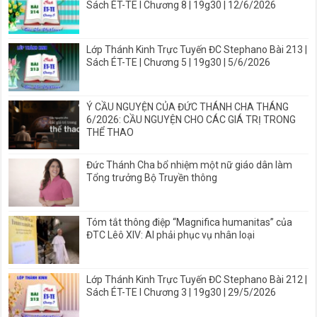
Sách ÉT-TE I Chương 8 | 19g30 | 12/6/2026
Lớp Thánh Kinh Trực Tuyến ĐC Stephano Bài 213 |
Sách ÉT-TE | Chương 5 | 19g30 | 5/6/2026
Ý CẦU NGUYỆN CỦA ĐỨC THÁNH CHA THÁNG
6/2026: CẦU NGUYỆN CHO CÁC GIÁ TRỊ TRONG
THỂ THAO
Đức Thánh Cha bổ nhiệm một nữ giáo dân làm
Tổng trưởng Bộ Truyền thông
Tóm tắt thông điệp “Magnifica humanitas” của
ĐTC Lêô XIV: AI phải phục vụ nhân loại
Lớp Thánh Kinh Trực Tuyến ĐC Stephano Bài 212 |
Sách ÉT-TE I Chương 3 | 19g30 | 29/5/2026