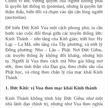
Chính vì thế, vương quyền của Người không phải
là quyền lực thống trị (potestas), nhưng là quyền lực
thẩm thấu, biến đổi và chạm vào tận căn lòng người
(auctoritas).
Để hiểu Đức Kitô Vua một cách phong phú, ta cần
bước vào cuộc đối thoại giữa các truyền thống lớn:
Kinh Thánh – nền tảng của Kitô giáo; triết học Hy
Lạp – La Mã, nền tảng của Tây phương; và triết lý
Đông phương: Nho – Lão – Phật. Nơi Đức Giêsu,
các truyền thống ấy không đối kháng, nhưng hội
tụ. Người là Vua theo cách mà Nho gia hằng mơ
ước, theo tinh thần của Đạo gia, theo chiều sâu của
Phật học, và cũng theo chân lý của mạc khải Kinh
Thánh.
1. Đức Kitô: vị Vua theo mạc khải Kinh thánh
Kinh Thánh không trình bày Đức Giêsu như một
nhà lãnh đạo chính trị, nhưng như Vua theo nghĩa