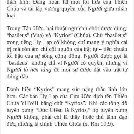
thần linh: Đấng hoàn tất mọi lời hứa của Thiên
Chúa và tái lập vương quyền của Người giữa nhân
loại.
Trong Tân Ước, hai thuật ngữ chủ chốt được dùng:
“basileus” (Vua) và “Kyrios” (Chúa). Chữ “basileus”
trong tiếng Hy Lạp cổ không chỉ mang ý nghĩa cai
trị mà còn ám chỉ cội nguồn của trật tự – tiêu chuẩn
tối hậu của sự sống cộng đồng. Người được gọi là
“basileus” không chỉ vì Người có quyền, nhưng vì
Người
là nền tảng
để mọi sự được đặt vào trật tự
đúng đắn.
Danh hiệu “Kyrios” mang sức nặng thần linh lớn
hơn. Các bản Hy Lạp của Cựu Ước dịch tên Thiên
Chúa YHWH bằng chữ “Kyrios”. Khi các tông đồ
tuyên xưng “Đức Giêsu là Kyrios,” họ tuyên xưng
Người không phải chỉ là thầy hoặc thủ lãnh đạo
đức, nhưng là chính Thiên Chúa (x. Rm 10,9).