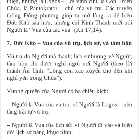
thiện, nhưng là Logos – Lời vĩnh cửu, là Con Thiên
Chúa, là Pantokrator – chủ của vũ trụ. Các truyền
thống Đông phương giúp ta mở lòng ra để hiểu
Đức Kitô sâu hơn, nhưng chỉ Kinh Thánh mới nói
Người là “Vua của các vua” (Kh 17,14).
7. Đức Kitô – Vua của vũ trụ, lịch sử, và tâm hồn
Vũ trụ do Người mà thành; lịch sử hướng về Người;
tâm hồn chỉ được nghỉ ngơi nơi Người (theo lời
thánh Âu Tinh: “Lòng con xao xuyến cho đến khi
nghỉ yên trong Chúa”).
Vương quyền của Người có ba chiều kích:
– Người là Vua của vũ trụ: vì Người là Logos – nền
tảng trật tự vũ trụ.
– Người là Vua của lịch sử: vì Người đi vào và biến
đổi lịch sử bằng Phục Sinh.