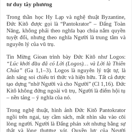
tư duy tây phương
Trong thần học Hy Lạp và nghệ thuật Byzantine,
Đức Kitô được gọi là “Pantokrator” – Đấng Toàn
Năng, không phải theo nghĩa bạo chúa nắm quyền
tuyệt đối, nhưng theo nghĩa Người là trung tâm và
nguyên lý của vũ trụ.
Tin Mừng Gioan trình bày Đức Kitô như Logos:
“Lúc khởi đầu đã có Lời (Logos)… và Lời là Thiên
Chúa”
(Ga 1,1–3). Logos là nguyên lý trật tự, là
ánh sáng soi chiếu tri thức và hiện hữu. Tất cả được
tạo dựng “nhờ Người và cho Người” (Cl 1,16). Đức
Kitô không đứng ngoài vũ trụ, Người là điểm hội tụ
– nền tảng – ý nghĩa của nó.
Trong nghệ thuật, hình ảnh Đức Kitô Pantokrator
ngồi trên ngai, tay cầm sách, mắt nhìn sâu vào cõi
lòng người. Người là Đấng phán xét nhưng bằng sự
thật và lòng thương xót. Quyền lực của Người