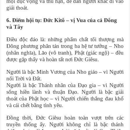
mọi dục vọng và thù hận, để dẫn người khác đi vào
giải thoát.
6. Điểm hội tụ: Đức Kitô – vị Vua của cả Đông
và Tây
Điều độc đáo là: những phẩm chất tối thượng mà
Đông phương phân tán trong ba hệ tư tưởng – Nho
(nhân nghĩa), Lão (vô tranh), Phật (giác ngộ) – đều
được gặp thấy và hoàn tất nơi Đức Giêsu.
Người là bậc Minh Vương của Nho giáo – vì Người
nối Trời và Đất.
Người là bậc Thánh nhân của Đạo gia – vì Người
sống hiền lành và thuận Đạo. Người là bậc giải
thoát của Phật học – vì Người chiến thắng đau khổ
và cái chết bằng tình yêu.
Đồng thời, Đức Giêsu hoàn toàn vượt trên các
truyền thống ấy. Người không chỉ là bậc thánh