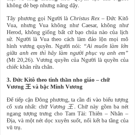
không đè bẹp nhưng nâng dậy.
Tây phương gọi Người là
Christus Rex
– Đức Kitô
Vua, nhưng Vua không như Caesar, không như
Herod, không giống bất cứ bạo chúa nào của lịch
sử. Người là Vua theo cách làm đảo lộn mọi mô
hình vương quyền. Người nói:
“Ai muốn làm lớn
giữa anh em thì hãy làm người phục vụ anh em”
(Mt 20,26). Vương quyền của Người là quyền của
chiếc khăn rửa chân.
3. Đức Kitô theo tinh thần nho giáo – chữ
Vương
王
và bậc Minh Vương
Để tiếp cận Đông phương, ta cần đi vào biểu tượng
cổ xưa nhất: chữ
Vương
王
. Chữ này gồm ba nét
ngang tượng trưng cho Tam Tài: Thiên – Nhân –
Địa, và một nét dọc xuyên suốt, nối kết ba tầng của
vũ trụ.