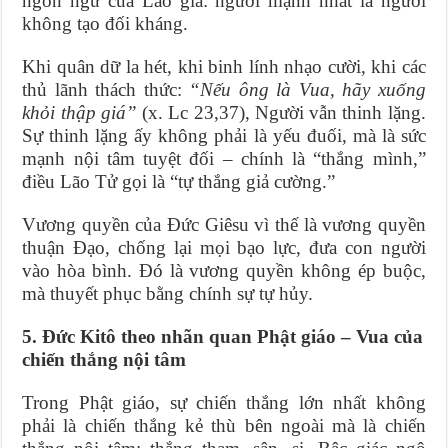
ngôn ngữ của Lão gia: người mạnh nhất là người
không tạo đối kháng.
Khi quân dữ la hét, khi binh lính nhạo cười, khi các
thủ lãnh thách thức:
“Nếu ông là Vua, hãy xuống
khỏi thập giá”
(x. Lc 23,37), Người vẫn thinh lặng.
Sự thinh lặng ấy không phải là yếu đuối, mà là sức
mạnh nội tâm tuyệt đối – chính là “thắng mình,”
điều Lão Tử gọi là “tự thắng giả cường.”
Vương quyền của Đức Giêsu vì thế là vương quyền
thuận Đạo, chống lại mọi bạo lực, đưa con người
vào hòa bình. Đó là vương quyền không ép buộc,
mà thuyết phục bằng chính sự tự hủy.
5. Đức Kitô theo nhãn quan Phật giáo – Vua của
chiến thắng nội tâm
Trong Phật giáo, sự chiến thắng lớn nhất không
phải là chiến thắng kẻ thù bên ngoài mà là chiến