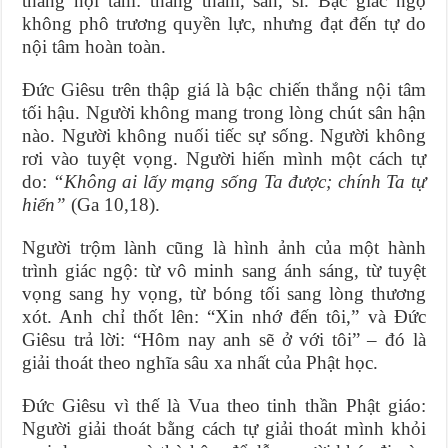
thắng nội tâm: thắng tham, sân, si. Bậc giác ngộ
không phô trương quyền lực, nhưng đạt đến tự do
nội tâm hoàn toàn.
Đức Giêsu trên thập giá là bậc chiến thắng nội tâm
tối hậu. Người không mang trong lòng chút sân hận
nào. Người không nuối tiếc sự sống. Người không
rơi vào tuyệt vọng. Người hiến mình một cách tự
do:
“Không ai lấy mạng sống Ta được; chính Ta tự
hiến”
(Ga 10,18).
Người trộm lành cũng là hình ảnh của một hành
trình giác ngộ: từ vô minh sang ánh sáng, từ tuyệt
vọng sang hy vọng, từ bóng tối sang lòng thương
xót. Anh chỉ thốt lên: “Xin nhớ đến tôi,” và Đức
Giêsu trả lời: “Hôm nay anh sẽ ở với tôi” – đó là
giải thoát theo nghĩa sâu xa nhất của Phật học.
Đức Giêsu vì thế là Vua theo tinh thần Phật giáo:
Người giải thoát bằng cách tự giải thoát mình khỏi