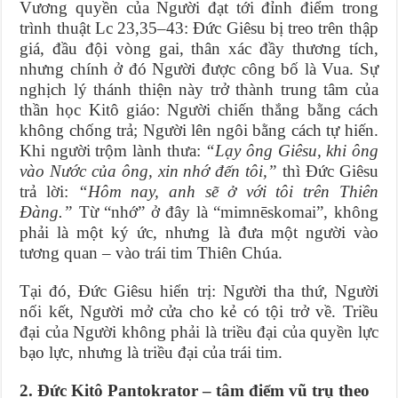
Vương quyền của Người đạt tới đỉnh điểm trong
trình thuật Lc 23,35–43: Đức Giêsu bị treo trên thập
giá, đầu đội vòng gai, thân xác đầy thương tích,
nhưng chính ở đó Người được công bố là Vua. Sự
nghịch lý thánh thiện này trở thành trung tâm của
thần học Kitô giáo: Người chiến thắng bằng cách
không chống trả; Người lên ngôi bằng cách tự hiến.
Khi người trộm lành thưa:
“Lạy ông Giêsu, khi ông
vào Nước của ông, xin nhớ đến tôi,”
thì Đức Giêsu
trả lời:
“Hôm nay, anh sẽ ở với tôi trên Thiên
Đàng.”
Từ “nhớ” ở đây là “mimnēskomai”, không
phải là một ký ức, nhưng là đưa một người vào
tương quan – vào trái tim Thiên Chúa.
Tại đó, Đức Giêsu hiển trị: Người tha thứ, Người
nối kết, Người mở cửa cho kẻ có tội trở về. Triều
đại của Người không phải là triều đại của quyền lực
bạo lực, nhưng là triều đại của trái tim.
2. Đức Kitô Pantokrator – tâm điểm vũ trụ theo