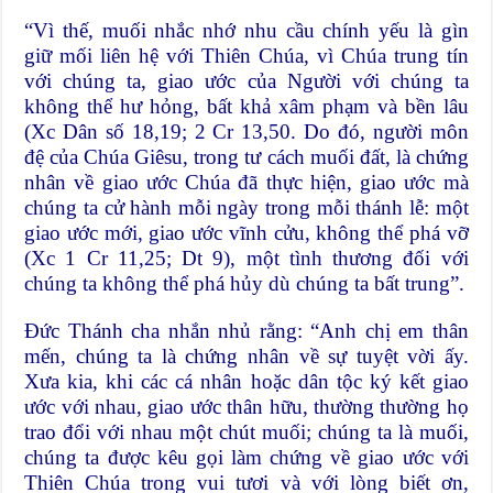
“Vì thế, muối nhắc nhớ nhu cầu chính yếu là gìn
giữ mối liên hệ với Thiên Chúa, vì Chúa trung tín
với chúng ta, giao ước của Người với chúng ta
không thể hư hỏng, bất khả xâm phạm và bền lâu
(Xc Dân số 18,19; 2 Cr 13,50. Do đó, người môn
đệ của Chúa Giêsu, trong tư cách muối đất, là chứng
nhân về giao ước Chúa đã thực hiện, giao ước mà
chúng ta cử hành mỗi ngày trong mỗi thánh lễ: một
giao ước mới, giao ước vĩnh cửu, không thể phá vỡ
(Xc 1 Cr 11,25; Dt 9), một tình thương đối với
chúng ta không thể phá hủy dù chúng ta bất trung”.
Đức Thánh cha nhắn nhủ rằng: “Anh chị em thân
mến, chúng ta là chứng nhân về sự tuyệt vời ấy.
Xưa kia, khi các cá nhân hoặc dân tộc ký kết giao
ước với nhau, giao ước thân hữu, thường thường họ
trao đổi với nhau một chút muối; chúng ta là muối,
chúng ta được kêu gọi làm chứng về giao ước với
Thiên Chúa trong vui tươi và với lòng biết ơn,