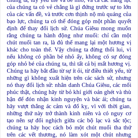
của chúng ta có vẻ chẳng là gì đứng trước sự to lớn
của các vấn đề, và trước cơn thịnh nộ mù quáng của
bạo lực, chúng ta có thể đóng góp một phần quyết
định để thay đổi lịch sử. Chúa Giêsu mong muốn
rằng chúng ta hành động như muối: chỉ cần một
chút muối tan ra, là đủ thể mang lại một hương vị
khác cho toàn thể. Vậy chúng ta đừng thối lui, vì
nếu không có phần bé nhỏ ấy, không có sự đóng
góp nhỏ bé của chúng ta, thì tất cả bị mất hương vị.
Chúng ta hãy bắt đầu từ sự ít ỏi, từ điều thiết yếu, từ
những gì không xuất hiện trên các sách sử, nhưng
nó thay đổi lịch sử: nhân danh Chúa Giêsu, các mối
phúc thật, chúng hãy từ bỏ khí giới oán ghét và thù
hận để đón nhận kinh nguyện và bác ái; chúng ta
hãy vượt thắng ác cảm và đố kỵ, vì với thời gian,
những thứ này trở thành kinh niên và có nguy cơ
tạo nên sự đối nghịch giữa các bộ lạc và sắc tộc;
chúng ta hãy học cách bỏ một chút muối tha thứ
trên các vết thương, nó làm xót một chút nhưng