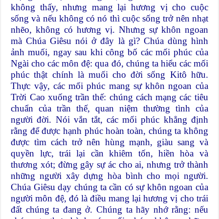
không thấy, nhưng mang lại hương vị cho cuộc
sống và nếu không có nó thì cuộc sống trở nên nhạt
nhẽo, không có hương vị. Nhưng sự khôn ngoan
mà Chúa Giêsu nói ở đây là gì? Chúa dùng hình
ảnh muối, ngay sau khi công bố các mối phúc của
Ngài cho các môn đệ: qua đó, chúng ta hiểu các mối
phúc thật chính là muối cho đời sống Kitô hữu.
Thực vậy, các mối phúc mang sự khôn ngoan của
Trời Cao xuống trần thế: chúng cách mạng các tiêu
chuẩn của trần thế, quan niệm thường tình của
người đời. Nói vắn tắt, các mối phúc khẳng định
rằng để được hạnh phúc hoàn toàn, chúng ta không
được tìm cách trở nên hùng mạnh, giàu sang và
quyền lực, trái lại cần khiêm tốn, hiền hòa và
thương xót; đừng gây sự ác cho ai, nhưng trở thành
những người xây dựng hòa bình cho mọi người.
Chúa Giêsu dạy chúng ta cần có sự khôn ngoan của
người môn đệ, đó là điều mang lại hương vị cho trái
đất chúng ta đang ở. Chúng ta hãy nhớ rằng: nếu