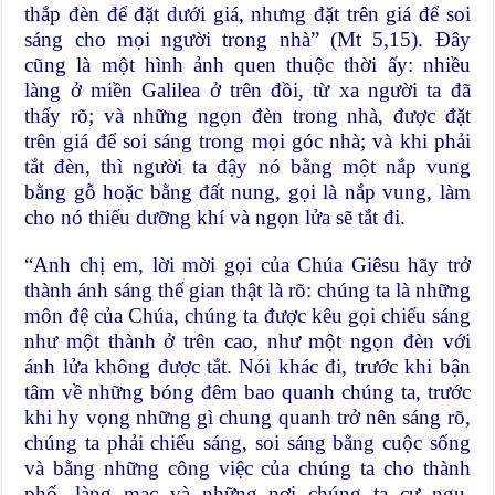
thắp đèn để đặt dưới giá, nhưng đặt trên giá để soi
sáng cho mọi người trong nhà” (Mt 5,15). Đây
cũng là một hình ảnh quen thuộc thời ấy: nhiều
làng ở miền Galilea ở trên đồi, từ xa người ta đã
thấy rõ; và những ngọn đèn trong nhà, được đặt
trên giá để soi sáng trong mọi góc nhà; và khi phải
tắt đèn, thì người ta đậy nó bằng một nắp vung
bằng gỗ hoặc bằng đất nung, gọi là nắp vung, làm
cho nó thiếu dưỡng khí và ngọn lửa sẽ tắt đi.
“Anh chị em, lời mời gọi của Chúa Giêsu hãy trở
thành ánh sáng thế gian thật là rõ: chúng ta là những
môn đệ của Chúa, chúng ta được kêu gọi chiếu sáng
như một thành ở trên cao, như một ngọn đèn với
ánh lửa không được tắt. Nói khác đi, trước khi bận
tâm về những bóng đêm bao quanh chúng ta, trước
khi hy vọng những gì chung quanh trở nên sáng rõ,
chúng ta phải chiếu sáng, soi sáng bằng cuộc sống
và bằng những công việc của chúng ta cho thành
phố, làng mạc và những nơi chúng ta cư ngụ,