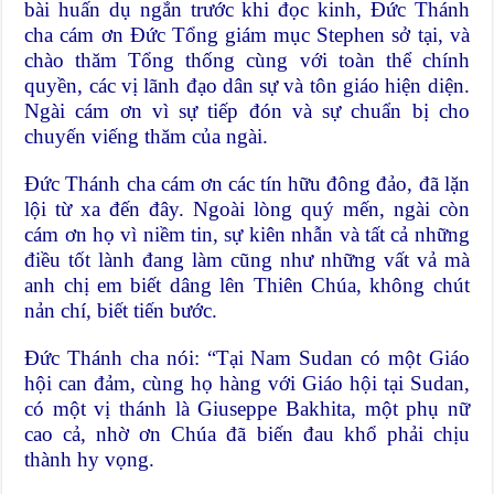
bài huấn dụ ngắn trước khi đọc kinh, Đức Thánh
cha cám ơn Đức Tổng giám mục Stephen sở tại, và
chào thăm Tổng thống cùng với toàn thể chính
quyền, các vị lãnh đạo dân sự và tôn giáo hiện diện.
Ngài cám ơn vì sự tiếp đón và sự chuẩn bị cho
chuyến viếng thăm của ngài.
Đức Thánh cha cám ơn các tín hữu đông đảo, đã lặn
lội từ xa đến đây. Ngoài lòng quý mến, ngài còn
cám ơn họ vì niềm tin, sự kiên nhẫn và tất cả những
điều tốt lành đang làm cũng như những vất vả mà
anh chị em biết dâng lên Thiên Chúa, không chút
nản chí, biết tiến bước.
Đức Thánh cha nói: “Tại Nam Sudan có một Giáo
hội can đảm, cùng họ hàng với Giáo hội tại Sudan,
có một vị thánh là Giuseppe Bakhita, một phụ nữ
cao cả, nhờ ơn Chúa đã biến đau khổ phải chịu
thành hy vọng.