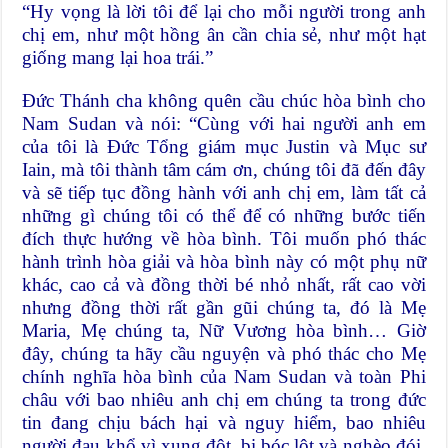
“Hy vọng là lời tôi để lại cho mỗi người trong anh
chị em, như một hồng ân cần chia sẻ, như một hạt
giống mang lại hoa trái.”
Đức Thánh cha không quên cầu chúc hòa bình cho
Nam Sudan và nói: “Cùng với hai người anh em
của tôi là Đức Tổng giám mục Justin và Mục sư
Iain, mà tôi thành tâm cám ơn, chúng tôi đã đến đây
và sẽ tiếp tục đồng hành với anh chị em, làm tất cả
những gì chúng tôi có thể để có những bước tiến
đích thực hướng về hòa bình. Tôi muốn phó thác
hành trình hòa giải và hòa bình này có một phụ nữ
khác, cao cả và đồng thời bé nhỏ nhất, rất cao vời
nhưng đồng thời rất gần gũi chúng ta, đó là Mẹ
Maria, Mẹ chúng ta, Nữ Vương hòa bình… Giờ
đây, chúng ta hãy cầu nguyện và phó thác cho Mẹ
chính nghĩa hòa bình của Nam Sudan và toàn Phi
châu với bao nhiêu anh chị em chúng ta trong đức
tin đang chịu bách hại và nguy hiểm, bao nhiêu
người đau khổ vì xung đột, bị bóc lột và nghèo đói.