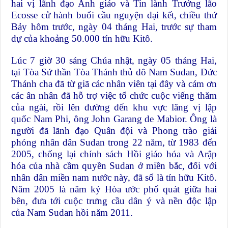
hai vị lãnh đạo Anh giáo và Tin lành Trưởng lão
Ecosse cử hành buổi cầu nguyện đại kết, chiều thứ
Bảy hôm trước, ngày 04 tháng Hai, trước sự tham
dự của khoảng 50.000 tín hữu Kitô.
Lúc 7 giờ 30 sáng Chúa nhật, ngày 05 tháng Hai,
tại Tòa Sứ thần Tòa Thánh thủ đô Nam Sudan, Đức
Thánh cha đã từ giã các nhân viên tại đây và cám ơn
các ân nhân đã hỗ trợ việc tổ chức cuộc viếng thăm
của ngài, rồi lên đường đến khu vực lăng vị lập
quốc Nam Phi, ông John Garang de Mabior. Ông là
người đã lãnh đạo Quân đội và Phong trào giải
phóng nhân dân Sudan trong 22 năm, từ 1983 đến
2005, chống lại chính sách Hồi giáo hóa và Arập
hóa của nhà cầm quyền Sudan ở miền bắc, đối với
nhân dân miền nam nước này, đã số là tín hữu Kitô.
Năm 2005 là năm ký Hòa ước phổ quát giữa hai
bên, đưa tới cuộc trưng cầu dân ý và nền độc lập
của Nam Sudan hồi năm 2011.