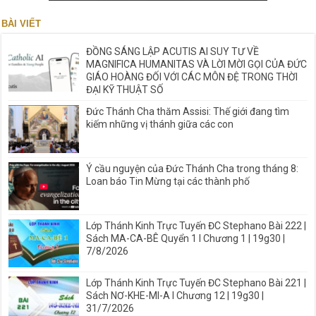
BÀI VIẾT
ĐỒNG SÁNG LẬP ACUTIS AI SUY TƯ VỀ
MAGNIFICA HUMANITAS VÀ LỜI MỜI GỌI CỦA ĐỨC
GIÁO HOÀNG ĐỐI VỚI CÁC MÔN ĐỆ TRONG THỜI
ĐẠI KỸ THUẬT SỐ
Đức Thánh Cha thăm Assisi: Thế giới đang tìm
kiếm những vị thánh giữa các con
Ý cầu nguyện của Đức Thánh Cha trong tháng 8:
Loan báo Tin Mừng tại các thành phố
Lớp Thánh Kinh Trực Tuyến ĐC Stephano Bài 222 |
Sách MA-CA-BÊ Quyển 1 I Chương 1 | 19g30 |
7/8/2026
Lớp Thánh Kinh Trực Tuyến ĐC Stephano Bài 221 |
Sách NƠ-KHE-MI-A I Chương 12 | 19g30 |
31/7/2026