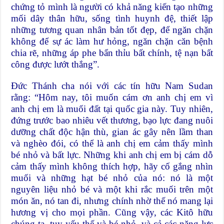
chứng tỏ mình là người có khả năng kiến tạo những
mối dây thân hữu, sống tình huynh đệ, thiết lập
những tương quan nhân bản tốt đẹp, để ngăn chặn
không để sự ác làm hư hỏng, ngăn chặn căn bệnh
chia rẽ, những áp phe bẩn thỉu bất chính, tệ nạn bất
công được lướt thắng”.
Đức Thánh cha nói với các tín hữu Nam Sudan
rằng: “Hôm nay, tôi muốn cám ơn anh chị em vì
anh chị em là muối đất tại quốc gia này. Tuy nhiên,
đứng trước bao nhiêu vết thương, bạo lực đang nuôi
dưỡng chất độc hận thù, gian ác gây nên lầm than
và nghèo đói, có thể là anh chị em cảm thấy mình
bé nhỏ và bất lực. Những khi anh chị em bị cám dỗ
cảm thấy mình không thích hợp, hãy cố gắng nhìn
muối và những hạt bé nhỏ của nó: nó là một
nguyên liệu nhỏ bé và một khi rắc muối trên một
món ăn, nó tan đi, nhưng chính nhờ thế nó mang lại
hương vị cho mọi phần. Cũng vậy, các Kitô hữu
chúng ta, tuy yếu thế và bé nhỏ, và cả các năng lực