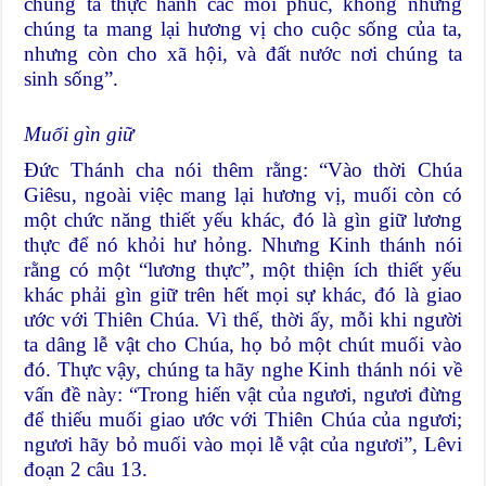
chúng ta thực hành các mối phúc, không những
chúng ta mang lại hương vị cho cuộc sống của ta,
nhưng còn cho xã hội, và đất nước nơi chúng ta
sinh sống”.
Muối gìn giữ
Đức Thánh cha nói thêm rằng: “Vào thời Chúa
Giêsu, ngoài việc mang lại hương vị, muối còn có
một chức năng thiết yếu khác, đó là gìn giữ lương
thực để nó khỏi hư hỏng. Nhưng Kinh thánh nói
rằng có một “lương thực”, một thiện ích thiết yếu
khác phải gìn giữ trên hết mọi sự khác, đó là giao
ước với Thiên Chúa. Vì thế, thời ấy, mỗi khi người
ta dâng lễ vật cho Chúa, họ bỏ một chút muối vào
đó. Thực vậy, chúng ta hãy nghe Kinh thánh nói về
vấn đề này: “Trong hiến vật của ngươi, ngươi đừng
để thiếu muối giao ước với Thiên Chúa của ngươi;
ngươi hãy bỏ muối vào mọi lễ vật của ngươi”, Lêvi
đoạn 2 câu 13.