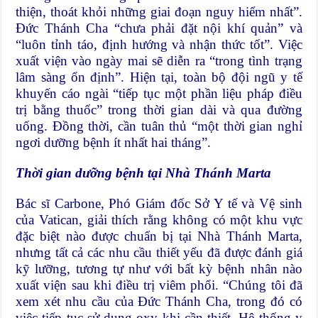
thiện, thoát khỏi những giai đoạn nguy hiểm nhất”.
Đức Thánh Cha “chưa phải đặt nội khí quản” và
“luôn tỉnh táo, định hướng và nhận thức tốt”. Việc
xuất viện vào ngày mai sẽ diễn ra “trong tình trạng
lâm sàng ổn định”. Hiện tại, toàn bộ đội ngũ y tế
khuyến cáo ngài “tiếp tục một phần liệu pháp điều
trị bằng thuốc” trong thời gian dài và qua đường
uống. Đồng thời, cần tuân thủ “một thời gian nghỉ
ngơi dưỡng bệnh ít nhất hai tháng”.
Thời gian dưỡng bệnh tại Nhà Thánh Marta
Bác sĩ Carbone, Phó Giám đốc Sở Y tế và Vệ sinh
của Vatican, giải thích rằng không có một khu vực
đặc biệt nào được chuẩn bị tại Nhà Thánh Marta,
nhưng tất cả các nhu cầu thiết yếu đã được đánh giá
kỹ lưỡng, tương tự như với bất kỳ bệnh nhân nào
xuất viện sau khi điều trị viêm phổi. “Chúng tôi đã
xem xét nhu cầu của Đức Thánh Cha, trong đó có
việc tiếp tục sử dụng oxy khi cần thiết. Hệ thống y