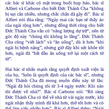
các bác sĩ khác có mặt trong buổi họp báo, bác sĩ
Alfieri và Carbone cho biết Đức Thánh Cha “không
bị sụt cân nhiều, nhưng chắc chắn đã gầy đi”. Bác sĩ
Alfieri nói đùa rằng: “Ngày mai các bạn sẽ thấy áo
của ngài rộng hơn”, nhưng đồng thời cũng cho biết
Đức Thánh Cha vẫn có “năng lượng dự trữ“, nên từ
góc độ này “chúng tôi không lo lắng”. Đức Thánh
Cha cũng “viết lách” và “ăn uống”, dù ít hơn “khi
ngài bị bệnh nặng”, nhưng giờ đây khi sức khỏe tốt
hơn, ngài đã “bắt đầu ăn uống trở lại một cách từ
từ”.
Hai bác sĩ nhấn mạnh rằng quyết định xuất viện là
của họ, “luôn là quyết định của các bác sĩ”, nhưng
Đức Thánh Cha đã mong muốn điều này từ lâu:
“Ngài đã hỏi chúng tôi từ 3-4 ngày trước: Khi nào
tôi được về nhà?”. Bác sĩ Carbone nói: “Rõ ràng
Đức Thánh Cha có thể về nhà từ vài ngày trước, khi
ngài nhận thấy mình đã khá hơn, thở tốt hơn và có
thể làm việc nhiều hơn”. Bác sĩ Alfieri thêm: “Ngài