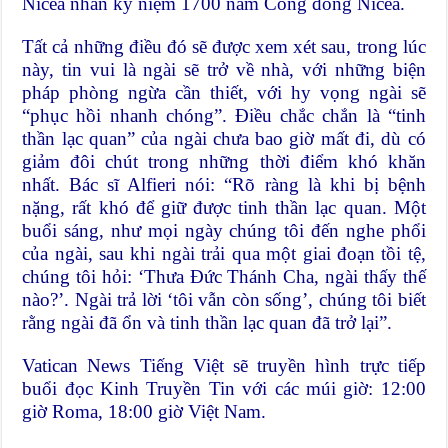
Nicea nhân kỷ niệm 1700 năm Công đồng Nicea.
Tất cả những điều đó sẽ được xem xét sau, trong lúc
này, tin vui là ngài sẽ trở về nhà, với những biện
pháp phòng ngừa cần thiết, với hy vọng ngài sẽ
“phục hồi nhanh chóng”. Điều chắc chắn là “tinh
thần lạc quan” của ngài chưa bao giờ mất đi, dù có
giảm đôi chút trong những thời điểm khó khăn
nhất. Bác sĩ Alfieri nói: “Rõ ràng là khi bị bệnh
nặng, rất khó để giữ được tinh thần lạc quan. Một
buổi sáng, như mọi ngày chúng tôi đến nghe phổi
của ngài, sau khi ngài trải qua một giai đoạn tồi tệ,
chúng tôi hỏi: ‘Thưa Đức Thánh Cha, ngài thấy thế
nào?’. Ngài trả lời ‘tôi vẫn còn sống’, chúng tôi biết
rằng ngài đã ổn và tinh thần lạc quan đã trở lại”.
Vatican News Tiếng Việt sẽ truyền hình trực tiếp
buổi đọc Kinh Truyền Tin với các múi giờ: 12:00
giờ Roma, 18:00 giờ Việt Nam.