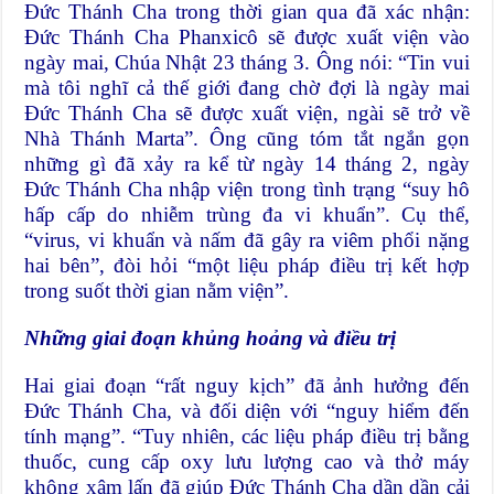
Đức Thánh Cha trong thời gian qua đã xác nhận:
Đức Thánh Cha Phanxicô sẽ được xuất viện vào
ngày mai, Chúa Nhật 23 tháng 3. Ông nói: “Tin vui
mà tôi nghĩ cả thế giới đang chờ đợi là ngày mai
Đức Thánh Cha sẽ được xuất viện, ngài sẽ trở về
Nhà Thánh Marta”. Ông cũng tóm tắt ngắn gọn
những gì đã xảy ra kể từ ngày 14 tháng 2, ngày
Đức Thánh Cha nhập viện trong tình trạng “suy hô
hấp cấp do nhiễm trùng đa vi khuẩn”. Cụ thể,
“virus, vi khuẩn và nấm đã gây ra viêm phổi nặng
hai bên”, đòi hỏi “một liệu pháp điều trị kết hợp
trong suốt thời gian nằm viện”.
Những giai đoạn khủng hoảng và điều trị
Hai giai đoạn “rất nguy kịch” đã ảnh hưởng đến
Đức Thánh Cha, và đối diện với “nguy hiểm đến
tính mạng”. “Tuy nhiên, các liệu pháp điều trị bằng
thuốc, cung cấp oxy lưu lượng cao và thở máy
không xâm lấn đã giúp Đức Thánh Cha dần dần cải