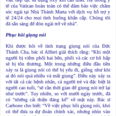
tế của Vatican hoàn toàn có thể đảm bảo việc chăm
sóc ngài tại Nhà Thánh Marta với dịch vụ hỗ trợ y
tế 24/24 cho mọi tình huống khẩn cấp. Chúng tôi
đã sẵn sàng để đón ngài trở về nhà”.
Phục hồi giọng nói
Khi được hỏi về tình trạng giọng nói của Đức
Thánh Cha, bác sĩ Alfieri giải thích rằng: “Khi một
người bị viêm phổi hai bên, phổi và các cơ hô hấp
sẽ bị tổn thương. Một trong những điều đầu tiên
xảy ra là giọng nói có thể bị yếu đi, giống như khi
ai đó nói quá nhiều và mất giọng”. Điều này xảy ra
với tất cả các bệnh nhân, cả người trẻ và đặc biệt là
người cao tuổi, “sẽ cần thời gian để giọng nói trở lại
như trước”. Tuy nhiên, so với mười ngày trước, đã
có “những cải thiện đáng kể” về mặt này. Bác sĩ
Carbone cho biết: “Về việc phục hồi giọng nói, khó
có thể đưa ra dự đoán chính xác, nhưng nhìn vào