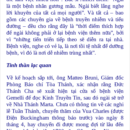
là một bệnh nhân gương mẫu. Ngài biết lắng nghe
lời khuyên của tất cả mọi người”. Và tất cả – bao
gồm các chuyên gia về bệnh truyền nhiễm và tiểu
đường – đều cho rằng đây là “thời điểm thích hợp
để ngài không phải ở lại bệnh viện thêm nữa”, bởi
vì “những tiến triển tiếp theo sẽ diễn ra tại nhà.
Bệnh viện, nghe có vẻ lạ, là nơi tồi tệ nhất để dưỡng
bệnh, vì đó là nơi dễ nhiễm trùng nhất”.
Tinh thần lạc quan
Về kế hoạch sắp tới, ông Matteo Bruni, Giám đốc
Phòng Báo chí Tòa Thánh, xác nhận rằng Đức
Thánh Cha sẽ xuất hiện tại cửa sổ bệnh viện
Gemelli để đọc Kinh Truyền Tin, sau đó ngài sẽ trở
về Nhà Thánh Marta. Chưa có thông tin về các nghi
lễ Tuần Thánh, chuyến thăm của Vua Charles (được
Điện Buckingham thông báo trước) vào ngày 8
tháng 4, hay chuyến đi được mong đợi từ lâu đến