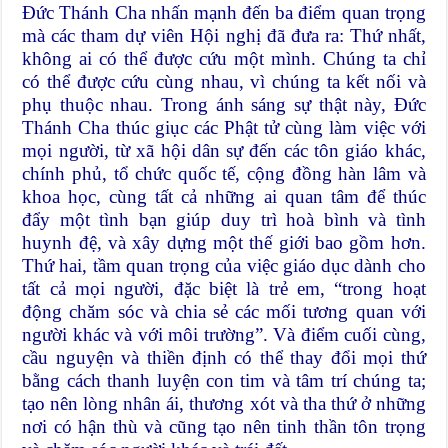
Đức Thánh Cha nhấn mạnh đến ba điểm quan trọng
mà các tham dự viên Hội nghị đã đưa ra: Thứ nhất,
không ai có thể được cứu một mình. Chúng ta chỉ
có thể được cứu cùng nhau, vì chúng ta kết nối và
phụ thuộc nhau. Trong ánh sáng sự thật này, Đức
Thánh Cha thúc giục các Phật tử cùng làm việc với
mọi người, từ xã hội dân sự đến các tôn giáo khác,
chính phủ, tổ chức quốc tế, cộng đồng hàn lâm và
khoa học, cùng tất cả những ai quan tâm để thúc
đẩy một tình bạn giúp duy trì hoà bình và tình
huynh đệ, và xây dựng một thế giới bao gồm hơn.
Thứ hai, tầm quan trọng của việc giáo dục dành cho
tất cả mọi người, đặc biệt là trẻ em, “trong hoạt
động chăm sóc và chia sẻ các mối tương quan với
người khác và với môi trường”. Và điểm cuối cùng,
cầu nguyện và thiền định có thể thay đổi mọi thứ
bằng cách thanh luyện con tim và tâm trí chúng ta;
tạo nên lòng nhân ái, thương xót và tha thứ ở những
nơi có hận thù và cũng tạo nên tinh thần tôn trọng