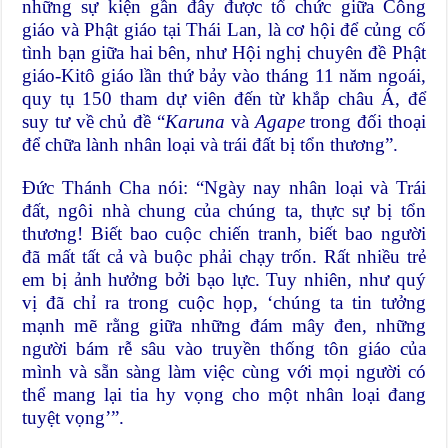
những sự kiện gần đây được tổ chức giữa Công
giáo và Phật giáo tại Thái Lan, là cơ hội để củng cố
tình bạn giữa hai bên, như Hội nghị chuyên đề Phật
giáo-Kitô giáo lần thứ bảy vào tháng 11 năm ngoái,
quy tụ 150 tham dự viên đến từ khắp châu Á, để
suy tư về chủ đề “
Karuna
và
Agape
trong đối thoại
để chữa lành nhân loại và trái đất bị tổn thương”.
Đức Thánh Cha nói: “Ngày nay nhân loại và Trái
đất, ngôi nhà chung của chúng ta, thực sự bị tổn
thương! Biết bao cuộc chiến tranh, biết bao người
đã mất tất cả và buộc phải chạy trốn. Rất nhiều trẻ
em bị ảnh hưởng bởi bạo lực. Tuy nhiên, như quý
vị đã chỉ ra trong cuộc họp, ‘chúng ta tin tưởng
mạnh mẽ rằng giữa những đám mây đen, những
người bám rễ sâu vào truyền thống tôn giáo của
mình và sẵn sàng làm việc cùng với mọi người có
thể mang lại tia hy vọng cho một nhân loại đang
tuyệt vọng’”.