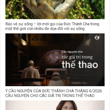
Bảo vệ sự sống – lời mời gọi của Đức Thánh Cha trong
một thế giới còn nhiều đe dọa đối với sự sống
Ý CẦU NGUYỆN CỦA ĐỨC THÁNH CHA THÁNG 6/2026:
CẦU NGUYỆN CHO CÁC GIÁ TRỊ TRONG THỂ THAO