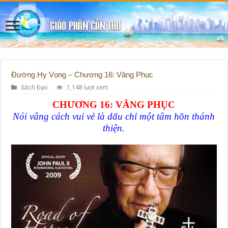
Đường Hy Vọng – Chương 16: Vâng Phục
Sách Đạo
1,148 lượt xem
CHƯƠNG 16: VÂNG PHỤC
Nói vâng cách vui vẻ là dấu chỉ một tâm hồn thánh
thiện.