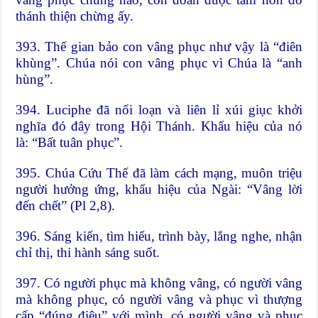
thánh thiện chừng ấy.
393. Thế gian bảo con vâng phục như vậy là “điên
khùng”. Chúa nói con vâng phục vì Chúa là “anh
hùng”.
394. Luciphe đã nổi loạn và liên lỉ xúi giục khởi
nghĩa đó đây trong Hội Thánh. Khẩu hiệu của nó
là: “Bất tuân phục”.
395. Chúa Cứu Thế đã làm cách mạng, muôn triệu
người hưởng ứng, khẩu hiệu của Ngài: “Vâng lời
đến chết” (Pl 2,8).
396. Sáng kiến, tìm hiểu, trình bày, lắng nghe, nhận
chỉ thị, thi hành sáng suốt.
397. Có người phục mà không vâng, có người vâng
mà không phục, có người vâng và phục vì thượng
cấp “đúng điệu” với mình, có người vâng và phục