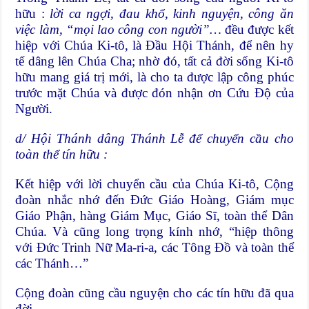
hữu :
lời ca ngợi, đau khổ, kinh nguyện, công ăn
việc làm, “mọi lao công con người”…
đều được kết
hiệp với Chúa Ki-tô, là Đầu Hội Thánh, để nên hy
tế dâng lên Chúa Cha; nhờ đó, tất cả đời sống Ki-tô
hữu mang giá trị mới, là cho ta được lập công phúc
trước mặt Chúa và được đón nhận ơn Cứu Độ của
Người.
d/ Hội Thánh dâng Thánh Lễ để chuyển cầu cho
toàn thể tín hữu :
Kết hiệp với lời chuyển cầu của Chúa Ki-tô, Cộng
đoàn nhắc nhớ đến Đức Giáo Hoàng, Giám mục
Giáo Phận, hàng Giám Mục, Giáo Sĩ, toàn thể Dân
Chúa. Và cũng long trọng kính nhớ, “hiệp thông
với Đức Trinh Nữ Ma-ri-a, các Tông Đồ và toàn thể
các Thánh…”
Cộng đoàn cũng cầu nguyện cho các tín hữu đã qua
đời…