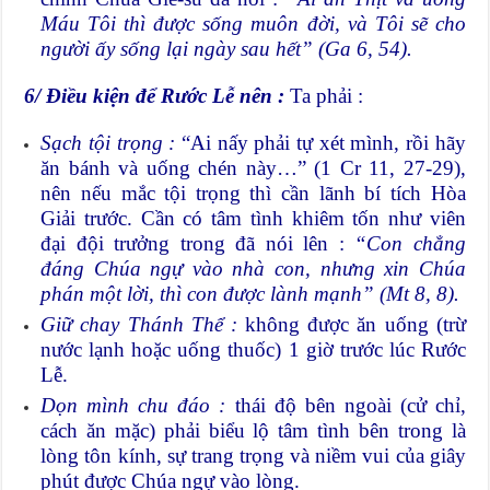
Máu Tôi thì được sống muôn đời, và Tôi sẽ cho
người ấy sống lại ngày sau hết” (Ga 6, 54).
6/
Điều kiện để Rước Lễ nên :
Ta phải :
Sạch tội trọng :
“Ai nấy phải tự xét mình, rồi hãy
ăn bánh và uống chén này…” (1 Cr 11, 27-29),
nên nếu mắc tội trọng thì cần lãnh bí tích Hòa
Giải trước. Cần có tâm tình khiêm tốn như viên
đại đội trưởng trong đã nói lên :
“Con chẳng
đáng Chúa ngự vào nhà con, nhưng xin Chúa
phán một lời, thì con được lành mạnh” (Mt 8, 8).
Giữ chay Thánh Thể :
không được ăn uống (trừ
nước lạnh hoặc uống thuốc) 1 giờ trước lúc Rước
Lễ.
Dọn mình chu đáo :
thái độ bên ngoài (cử chỉ,
cách ăn mặc) phải biểu lộ tâm tình bên trong là
lòng tôn kính, sự trang trọng và niềm vui của giây
phút được Chúa ngự vào lòng.