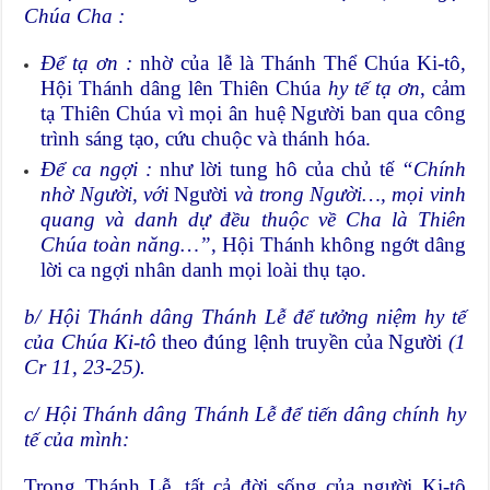
Chúa Cha :
Để tạ ơn :
nhờ của lễ là Thánh Thể Chúa Ki-tô,
Hội Thánh dâng lên Thiên Chúa
hy tế tạ ơn
, cảm
tạ Thiên Chúa vì mọi ân huệ Người ban qua công
trình sáng tạo, cứu chuộc và thánh hóa.
Để ca ngợi :
như lời tung hô của chủ tế
“Chính
nhờ
Người, với
Người
và trong
Người…, mọi vinh
quang và danh dự đều thuộc về Cha là Thiên
Chúa toàn năng…”
, Hội Thánh không ngớt dâng
lời ca ngợi nhân danh mọi loài thụ tạo.
b/ Hội Thánh dâng Thánh Lễ để tưởng niệm hy tế
của Chúa Ki-tô
theo đúng lệnh truyền của Người
(1
Cr 11, 23-25).
c/ Hội Thánh dâng Thánh Lễ để tiến dâng chính hy
tế của mình:
Trong Thánh Lễ, tất cả đời sống của người Ki-tô