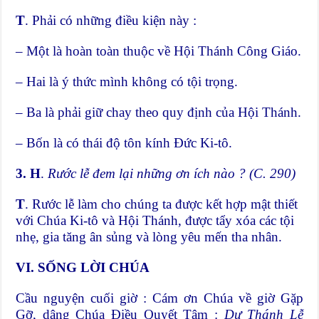
T
. Phải có những điều kiện này :
– Một là hoàn toàn thuộc về Hội Thánh Công Giáo.
– Hai là ý thức mình không có tội trọng.
– Ba là phải giữ chay theo quy định của Hội Thánh.
– Bốn là có thái độ tôn kính Đức Ki-tô.
3. H
.
Rước lễ đem lại những ơn ích nào ? (C. 290)
T
. Rước lễ làm cho chúng ta được kết hợp mật thiết
với Chúa Ki-tô và Hội Thánh, được tẩy xóa các tội
nhẹ, gia tăng ân sủng và lòng yêu mến tha nhân.
VI. SỐNG LỜI CHÚA
Cầu nguyện cuối giờ : Cám ơn Chúa về giờ Gặp
Gỡ, dâng Chúa Điều Quyết Tâm :
D
ự Thánh Lễ