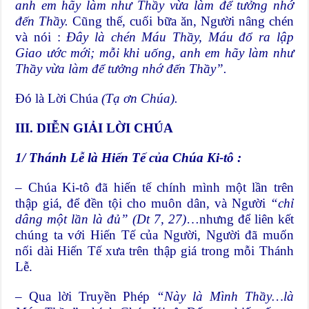
anh em hãy làm như Thầy vừa làm để tưởng nhớ
đến Thầy.
Cũng thế, cuối bữa ăn, Người nâng chén
và nói :
Đây là chén Máu Thầy, Máu đổ ra lập
Giao ước mới; mỗi khi uống, anh em hãy làm như
Thầy vừa làm để tưởng nhớ đến Thầy”.
Đó là Lời Chúa
(Tạ ơn Chúa).
III. DIỄN GIẢI LỜI CHÚA
1/
Thánh Lễ là Hiến Tế của Chúa Ki-tô :
– Chúa Ki-tô đã hiến tế chính mình một lần trên
thập giá, để đền tội cho muôn dân, và Người
“chỉ
dâng một lần là đủ” (Dt 7, 27)
…nhưng để liên kết
chúng ta với Hiến Tế của Người, Người đã muốn
nối dài Hiến Tế xưa trên thập giá trong mỗi Thánh
Lễ.
– Qua lời Truyền Phép
“Này là Mình Thầy…là