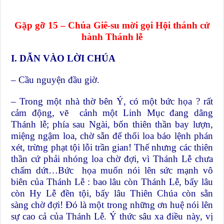
Gặp gỡ 15 – Chúa Giê-su mời gọi Hội thánh cử
hành Thánh lễ
I. DẪN VÀO LỜI CHÚA
– Cầu nguyện đầu giờ.
– Trong một nhà thờ bên Ý, có một bức họa ? rất
cảm động, vẽ cảnh một Linh Mục đang dâng
Thánh lễ; phía sau Ngài, bốn thiên thần bay lượn,
miệng ngậm loa, chờ sẵn để thổi loa báo lệnh phán
xét, trừng phạt tội lỗi trần gian! Thế nhưng các thiên
thần cứ phải nhóng loa chờ đợi, vì Thánh Lễ chưa
chấm dứt…Bức họa muốn nói lên sức mạnh vô
biên của Thánh Lễ : bao lâu còn Thánh Lễ, bấy lâu
còn Hy Lễ đền tội, bấy lâu Thiên Chúa còn sẵn
sàng chờ đợi! Đó là một trong những ơn huệ nói lên
sự cao cả của Thánh Lễ. Ý thức sâu xa điều này, vị