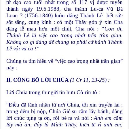
tử đạo cao tuổi nhất trong số 117 vị được tuyên
thánh ngày 19.6.1988, cha thánh Lu-ca Vũ Bá
Loan ? (1756-1840) luôn dâng Thánh Lễ hết sức
sốt sắng, cung kính : có một Thầy góp ý xin Cha
dâng lễ mau hơn một chút, Cha nói :
“Con ơi,
Thánh Lễ là việc cao trọng nhất trên trần gian.
Không có gì đáng để chúng ta phải cử hành Thánh
Lễ vội vã cả !”
Chúng ta tìm hiểu về “việc cao trọng nhất trần gian”
này :
II. CÔNG BỐ
LỜI CHÚA
(1 Cr 11, 23-25) :
Lời Chúa trong thư gửi tín hữu Cô-rin-tô :
“Điều đã lãnh nhận từ nơi Chúa, tôi xin truyền lại :
trong đêm bị nộp, Chúa Giê-su cầm lấy bánh, dâng
lời chúc tụng tạ ơn, rồi bẻ ra và nói :
Anh em cầm
lấy mà ăn, đây là Mình Thầy, hiến tế vì anh em;