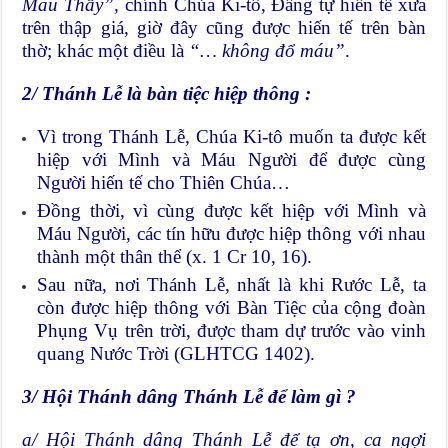
Máu Thầy”,
chính Chúa Ki-tô, Đấng tự hiến tế xưa
trên thập giá, giờ đây cũng được hiến tế trên bàn
thờ; khác một điều là
“… không đổ máu”
.
2/ Thánh Lễ là bàn tiệc hiệp thông :
Vì trong Thánh Lễ, Chúa Ki-tô muốn ta được kết
hiệp với Mình và Máu Người để được cùng
Người hiến tế cho Thiên Chúa…
Đồng thời, vì cùng được kết hiệp với Mình và
Máu Người, các tín hữu được hiệp thông với nhau
thành một thân thể (x. 1 Cr 10, 16).
Sau nữa, nơi Thánh Lễ, nhất là khi Rước Lễ, ta
còn được hiệp thông với Bàn Tiệc của cộng đoàn
Phụng Vụ trên trời, được tham dự trước vào vinh
quang Nước Trời (GLHTCG 1402).
3/
Hội Thánh dâng Thánh Lễ để làm gì ?
a/ Hội Thánh dâng Thánh Lễ để tạ ơn, ca ngợi