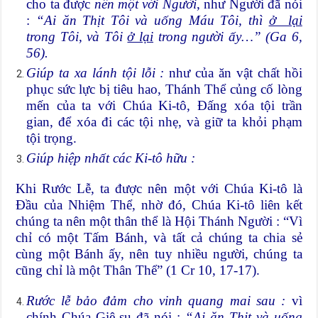
cho ta được
nên một với Người
, như Người đã nói
:
“Ai ăn Thịt Tôi và uống Máu Tôi, thì
ở lại
trong Tôi, và Tôi
ở lại
trong người ấy…” (Ga 6,
56).
Giúp ta xa lánh tội lỗi :
như của ăn vật chất hồi
phục sức lực bị tiêu hao, Thánh Thể củng cố lòng
mến của ta với Chúa Ki-tô, Đấng xóa tội trần
gian, để xóa đi các tội nhẹ, và giữ ta khỏi phạm
tội trọng.
Giúp hiệp nhất các Ki-tô hữu :
Khi Rước Lễ, ta được nên một với Chúa Ki-tô là
Đầu của Nhiệm Thể, nhờ đó, Chúa Ki-tô liên kết
chúng ta nên một thân thể là Hội Thánh Người : “Vì
chỉ có một Tấm Bánh, và tất cả chúng ta chia sẻ
cùng một Bánh ấy, nên tuy nhiều người, chúng ta
cũng chỉ là một Thân Thể” (1 Cr 10, 17-17).
Rước lễ bảo đảm cho vinh quang mai sau :
vì
chính Chúa Giê-su đã nói :
“Ai ăn Thịt và uống