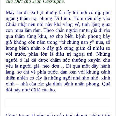
của Ðức cha Jean Cassaigne.
Mấy lần đi Ðà Lạt nhưng lần ấy tôi mới có dịp ghé
ngang thăm trại phong Di Linh. Hôm đến đây vào
Chúa nhật nên nơi này khá vắng vẻ, tĩnh lặng giữa
cơn mưa lâm râm. Theo chân người nữ tu già đi rảo
qua thăm từng khu, sơ cho biết, bệnh phong bây
giờ không còn nằm trong “tứ chứng nan y” nữa, số
lượng bệnh nhân ở đây giờ cũng giảm đi nhiều so
với trước, phần lớn là điều trị ngoại trú. Những
người ở lại để được chăm sóc thường xuyên chủ
yếu là người già, neo đơn… Ði qua một dãy hành
lang, sơ chỉ về phía trước, đan xen với khung cảnh
thiên nhiên cỏ cây là những ngôi nhà nho nhỏ, xinh
xinh – nhà của các gia đình bệnh nhân phong. Quả
đồi này như đã là của họ.
Cũng trong khuôn viên của trại phong, chúng tôi