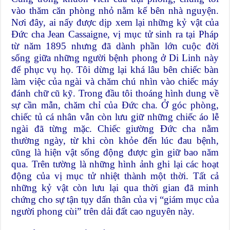
vào thăm căn phòng nhỏ nằm kế bên nhà nguyện.
Nơi đây, ai nấy được dịp xem lại những kỷ vật của
Ðức cha Jean Cassaigne, vị mục tử sinh ra tại Pháp
từ năm 1895 nhưng đã dành phần lớn cuộc đời
sống giữa những người bệnh phong ở Di Linh này
để phục vụ họ. Tôi dừng lại khá lâu bên chiếc bàn
làm việc của ngài và chăm chú nhìn vào chiếc máy
đánh chữ cũ kỹ. Trong đầu tôi thoáng hình dung về
sự cần mẫn, chăm chỉ của Ðức cha. Ở góc phòng,
chiếc tủ cá nhân vẫn còn lưu giữ những chiếc áo lễ
ngài đã từng mặc. Chiếc giường Ðức cha nằm
thường ngày, từ khi còn khỏe đến lúc đau bệnh,
cũng là hiện vật sống động được gìn giữ bao năm
qua. Trên tường là những hình ảnh ghi lại các hoạt
động của vị mục tử nhiệt thành một thời. Tất cả
những kỷ vật còn lưu lại qua thời gian đã minh
chứng cho sự tận tụy dấn thân của vị “giám mục của
người phong cùi” trên dải đất cao nguyên này.