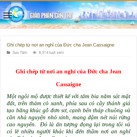
Ghi chép từ nơi an nghỉ của Đức cha Jean Cassaigne
Sưu Tầm
8,314 lượt xem
Ghi chép từ nơi an nghỉ của Đức cha Jean
Cassaigne
Một ngôi mộ được thiết kế với tấm bia nằm sát mặt
đất, trên thảm cỏ xanh, phía sau có cây thánh giá
tạo bằng khúc gỗ đơn sơ, cạnh bên tháp chuông và
căn nhà nguyện nhỏ xinh, mang đậm nét núi rừng
cao nguyên.
Ðó là ấn tượng đọng lại trong tôi và
có lẽ nhiều người khác khi đến thăm nơi an nghỉ