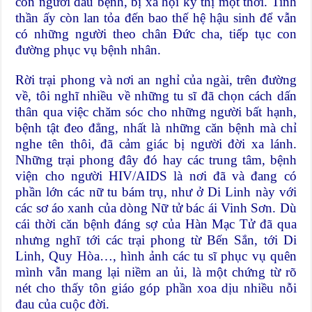
con người đau bệnh, bị xã hội kỳ thị một thời. Tinh
thần ấy còn lan tỏa đến bao thế hệ hậu sinh để vẫn
có những người theo chân Ðức cha, tiếp tục con
đường phục vụ bệnh nhân.
Rời trại phong và nơi an nghỉ của ngài, trên đường
về, tôi nghĩ nhiều về những tu sĩ đã chọn cách dấn
thân qua việc chăm sóc cho những người bất hạnh,
bệnh tật đeo đẳng, nhất là những căn bệnh mà chỉ
nghe tên thôi, đã cảm giác bị người đời xa lánh.
Những trại phong đây đó hay các trung tâm, bệnh
viện cho người HIV/AIDS là nơi đã và đang có
phần lớn các nữ tu bám trụ, như ở Di Linh này với
các sơ áo xanh của dòng Nữ tử bác ái Vinh Sơn. Dù
cái thời căn bệnh đáng sợ của Hàn Mạc Tử đã qua
nhưng nghĩ tới các trại phong từ Bến Sắn, tới Di
Linh, Quy Hòa…, hình ảnh các tu sĩ phục vụ quên
mình vẫn mang lại niềm an ủi, là một chứng từ rõ
nét cho thấy tôn giáo góp phần xoa dịu nhiều nỗi
đau của cuộc đời.