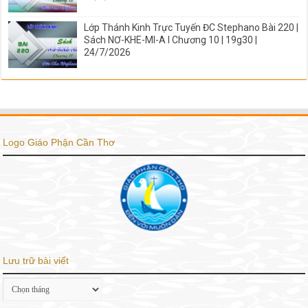
Lớp Thánh Kinh Trực Tuyến ĐC Stephano Bài 220 |
Sách NƠ-KHE-MI-A I Chương 10 | 19g30 |
24/7/2026
Logo Giáo Phận Cần Thơ
Lưu trữ bài viết
Lưu
trữ
bài