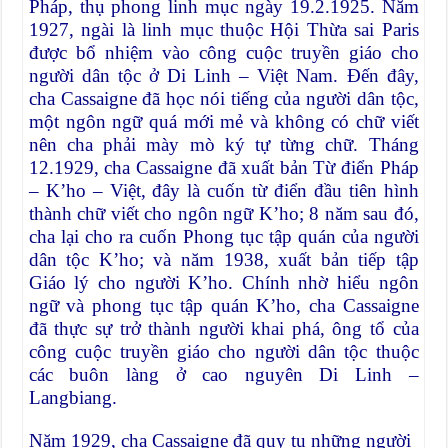
Pháp, thụ phong linh mục ngày 19.2.1925. Năm
1927, ngài là linh mục thuộc Hội Thừa sai Paris
được bổ nhiệm vào công cuộc truyền giáo cho
người dân tộc ở Di Linh – Việt Nam. Ðến đây,
cha Cassaigne đã học nói tiếng của người dân tộc,
một ngôn ngữ quá mới mẻ và không có chữ viết
nên cha phải mày mò ký tự từng chữ. Tháng
12.1929, cha Cassaigne đã xuất bản Từ điển Pháp
– K’ho – Việt, đây là cuốn từ điển đầu tiên hình
thành chữ viết cho ngôn ngữ K’ho; 8 năm sau đó,
cha lại cho ra cuốn Phong tục tập quán của người
dân tộc K’ho; và năm 1938, xuất bản tiếp tập
Giáo lý cho người K’ho. Chính nhờ hiểu ngôn
ngữ và phong tục tập quán K’ho, cha Cassaigne
đã thực sự trở thành người khai phá, ông tổ của
công cuộc truyền giáo cho người dân tộc thuộc
các buôn làng ở cao nguyên Di Linh –
Langbiang.
Năm 1929, cha Cassaigne đã quy tụ những người