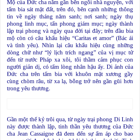
Mộ của Ðức cha nằm gần bên ngôi nhà nguyện, với
tấm bia sát mặt đất, trên đó, bên cạnh những thông
tin về ngày tháng năm sanh; nơi sanh; ngày thụ
phong linh mục, tấn phong giám mục; ngày thành
lập trại phong và ngày qua đời tại đây; trên đầu bia
mộ còn có câu khẩu hiệu “Caritas et amor” (Bác ái
và tình yêu). Nhìn lại câu khẩu hiệu cùng những
dòng chữ như “lý lịch trích ngang” của vị mục tử
đến từ nước Pháp xa xôi, tôi thầm cảm phục con
người giản dị, có tấm lòng nhân hậu ấy. Di ảnh của
Ðức cha trên tấm bia với khuôn mặt xương gầy
cùng chòm râu, từ xa lạ, bỗng trở nên gần gũi hơn
trong yêu thương.
Gần một thế kỷ trôi qua, từ ngày trại phong Di Linh
này được thành lập, tinh thần yêu thương của Ðức
cha Jean Cassaigne đã đem đến sự ấm áp cho bao