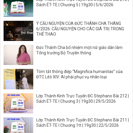
Sách ÉT-TE | Chương 5 | 19g30 | 5/6/2026
Ý CẦU NGUYỆN CỦA ĐỨC THÁNH CHA THÁNG
6/2026: CẦU NGUYỆN CHO CÁC GIÁ TRỊ TRONG
THỂ THAO
Đức Thánh Cha bổ nhiệm một nữ giáo dân làm
Tổng trưởng Bộ Truyền thông
Tóm tắt thông điệp “Magnifica humanitas” của
ĐTC Lêô XIV: AI phải phục vụ nhân loại
Lớp Thánh Kinh Trực Tuyến ĐC Stephano Bài 212 |
Sách ÉT-TE I Chương 3 | 19g30 | 29/5/2026
Lớp Thánh Kinh Trực Tuyến ĐC Stephano Bài 211 |
Sách ÉT-TE I Chương 1tt | 19g30 | 22/5/2026