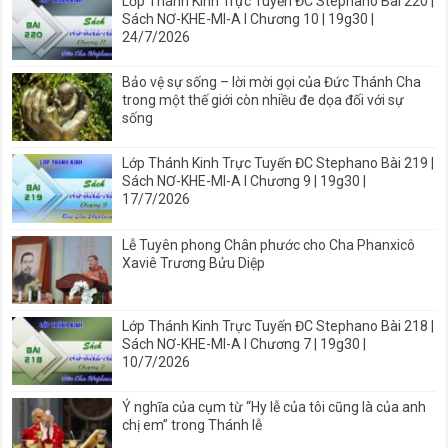
Lớp Thánh Kinh Trực Tuyến ĐC Stephano Bài 220 |
Sách NƠ-KHE-MI-A I Chương 10 | 19g30 |
24/7/2026
Bảo vệ sự sống – lời mời gọi của Đức Thánh Cha
trong một thế giới còn nhiều đe dọa đối với sự
sống
Lớp Thánh Kinh Trực Tuyến ĐC Stephano Bài 219 |
Sách NƠ-KHE-MI-A I Chương 9 | 19g30 |
17/7/2026
Lễ Tuyên phong Chân phước cho Cha Phanxicô
Xaviê Trương Bửu Diệp
Lớp Thánh Kinh Trực Tuyến ĐC Stephano Bài 218 |
Sách NƠ-KHE-MI-A I Chương 7 | 19g30 |
10/7/2026
Ý nghĩa của cụm từ “Hy lễ của tôi cũng là của anh
chị em” trong Thánh lễ