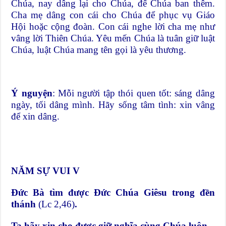
Chúa, nay dâng lại cho Chúa, để Chúa ban thêm.
Cha mẹ dâng con cái cho Chúa để phục vụ Giáo
Hội hoặc cộng đoàn. Con cái nghe lời cha mẹ như
vâng lời Thiên Chúa. Yêu mến Chúa là tuân giữ luật
Chúa, luật Chúa mang tên gọi là yêu thương.
Ý nguyện
: Mỗi người tập thói quen tốt: sáng dâng
ngày, tối dâng mình. Hãy sống tâm tình: xin vâng
để xin dâng.
NĂM SỰ VUI V
Đức Bà tìm được Đức Chúa Giêsu trong đền
thánh
(Lc 2,46)
.
Ta hãy xin cho được giữ nghĩa cùng Chúa luôn.