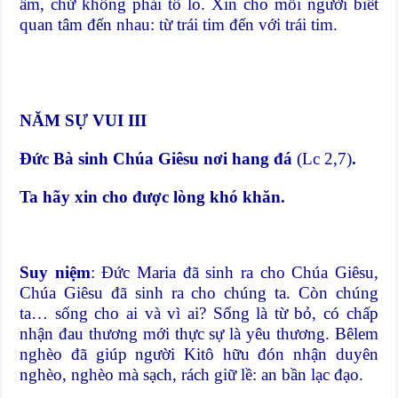
ấm, chứ không phải tổ lo. Xin cho mỗi người biết
quan tâm đến nhau: từ trái tim đến với trái tim.
NĂM SỰ VUI III
Đức Bà sinh Chúa Giêsu nơi hang đá
(Lc 2,7)
.
Ta hãy xin cho được lòng khó khăn.
Suy niệm
: Đức Maria đã sinh ra cho Chúa Giêsu,
Chúa Giêsu đã sinh ra cho chúng ta. Còn chúng
ta… sống cho ai và vì ai? Sống là từ bỏ, có chấp
nhận đau thương mới thực sự là yêu thương. Bêlem
nghèo đã giúp người Kitô hữu đón nhận duyên
nghèo, nghèo mà sạch, rách giữ lề: an bần lạc đạo.