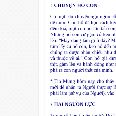
CHUYỆN HỔ CON
Có một câu chuyện ngụ ngôn cổ
dê nuôi. Con hổ đã học cách kê
đêm kia, một con hổ lớn tấn côn
Nhưng hổ con cứ gặm cỏ kêu nh
lên: “Mày đang làm gì ở đây? M
túm lấy cu hổ con, kéo nó đến m
chúng ta được phản chiếu như t
và thuộc về ai.” Con hổ già đư
thịt, gầm lên và hành động như
phá ra con người thật của mình.
* Tin Mừng hôm nay cho thấy C
mới để nhận ra Người thực sự l
phải làm (sứ vụ của Người), vào
HAI NGUỒN LỰC
Trong số hàng triệu người Do T