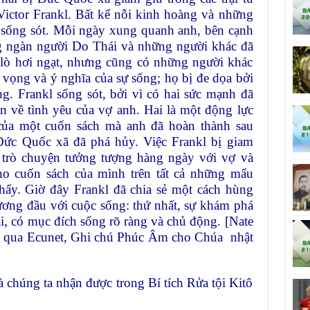
Victor Frankl. Bất kể nỗi kinh hoàng và những
 sống sót. Mỗi ngày xung quanh anh, bên cạnh
ng ngàn người Do Thái và những người khác đã
g lò hơi ngạt, nhưng cũng có những người khác
 vọng và ý nghĩa của sự sống; họ bị đe dọa bởi
g. Frankl sống sót, bởi vì có hai sức mạnh đã
n về tình yêu của vợ anh. Hai là một động lực
o của một cuốn sách mà anh đã hoàn thành sau
ức Quốc xã đã phá hủy. Việc Frankl bị giam
trò chuyện tưởng tượng hàng ngày với vợ và
ho cuốn sách của mình trên tất cả những mẩu
thấy. Giờ đây Frankl đã chia sẻ một cách hùng
ương đầu với cuộc sống: thứ nhất, sự khám phá
i, có mục đích sống rõ ràng và chủ động. [Nate
a, qua Ecunet, Ghi chú Phúc Âm cho Chúa nhật
 chúng ta nhận được trong Bí tích Rửa tội Kitô