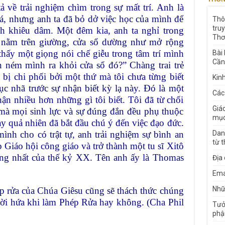
ả về trải nghiệm chìm trong sự mất trí. Anh là
iá, nhưng anh ta đã bỏ dở việc học của mình để
Thô
tru
 khiêu dâm. Một đêm kia, anh ta nghỉ trong
Thơ
 nằm trên giường, cửa sổ dường như mở rộng
hấy một giọng nói chế giễu trong tâm trí mình
Bài
Cần
n ném mình ra khỏi cửa sổ đó?” Chàng trai trẻ
 bị chi phối bởi một thứ mà tôi chưa từng biết
Kin
hục nhã trước sự nhận biết kỳ lạ này. Đó là một
Các
ận nhiều hơn những gì tôi biết. Tôi đã từ chối
Giá
 mà mọi sinh lực và sự đúng đắn đều phụ thuộc
mục
y quả nhiên đã bắt đầu chú ý đến việc đạo đức.
ình cho có trật tự, anh trải nghiệm sự bình an
Dan
từ 
 Giáo hội công giáo và trở thành một tu sĩ Xitô
iếng nhất của thế kỷ XX. Tên anh ấy là Thomas
Địa
Ema
Nhữn
 rửa của Chúa Giêsu cũng sẽ thách thức chúng
 lời hứa khi làm Phép Rửa hay không. (Cha Phil
Tưở
phậ