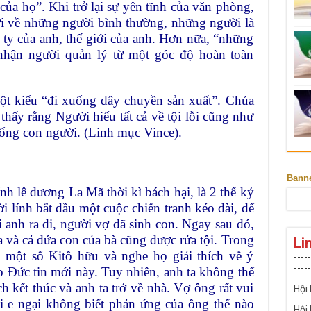
ủa họ”. Khi trở lại sự yên tĩnh của văn phòng,
ới về những người bình thường, những người là
ty của anh, thế giới của anh. Hơn nữa, “những
nhận người quản lý từ một góc độ hoàn toàn
ột kiểu “đi xuống dây chuyền sản xuất”. Chúa
thấy rằng Người hiểu tất cả về tội lỗi cũng như
ống con người. (Linh mục Vince).
Bann
nh lê dương La Mã thời kì bách hại, là 2 thế kỷ
ời lính bắt đầu một cuộc chiến tranh kéo dài, để
 anh ra đi, người vợ đã sinh con. Ngay sau đó,
 và cả đứa con của bà cũng được rửa tội. Trong
Li
p một số Kitô hữu và nghe họ giải thích về ý
-----
-----
o Đức tin mới này. Tuy nhiên, anh ta không thể
ch kết thúc và anh ta trở về nhà. Vợ ông rất vui
Hội
i e ngại không biết phản ứng của ông thế nào
Hội