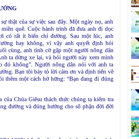
HƯỚNG
sự thật của sự việc sau đây. Một ngày nọ, anh
 miền quê. Cuộc hành trình đã đưa anh đi dọc
i có rất ít biển chỉ đường. Sau một lúc, anh
ường hay không, vì vậy anh quyết định hỏi
Cuối cùng, anh tình cờ gặp một người nông dân
Anh ta dừng xe lại, và hỏi người này xem mình
o đó không”. Người nông dân nói với anh ta
ờng. Bạn tôi bày tỏ lời cảm ơn và định tiến về
nói thêm một cách hờ hững: “Bạn đang đi đúng
 của Chúa Giêsu thách thức chúng ta kiểm tra
đúng đường và đúng hướng cho số phận đời đời