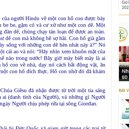
Giờ 
202
 của người Hindu về một con hổ con được bày
u be be, gặm cỏ và cư xử như một con dê. Một
g đàn dê, chúng chạy tán loạn để được an toàn.
ư dê con mà không hề sợ hãi. Con hổ già gầm
ày sống với những con dê hèn nhát này à?” Nó
ột cái ao và nói: “Hãy nhìn xem khuôn mặt của
hế nào trong nước! Bây giờ mày biết mày là ai
a hổ con về nhà, dạy nó cách bắt động vật, ăn
 một con hổ đích thực. Hổ con nhờ đó đã khám
Nh
60
húa Giêsu đã nhận được từ trời một tia sáng
BÀI V
à ai (danh tính của Người), và những gì Người
 ngày Người chịu phép rửa tại sông Giorđan.
hái bị Đức Quốc xã giam giữ trong các trại tử