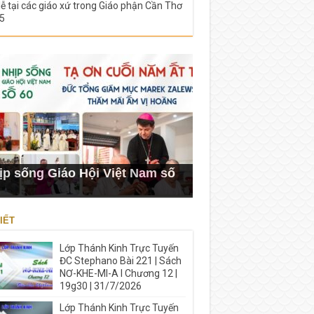
lễ tại các giáo xứ trong Giáo phận Cần Thơ
5
ịp sống Giáo Hội Việt Nam số
IẾT
Lớp Thánh Kinh Trực Tuyến
ĐC Stephano Bài 221 | Sách
NƠ-KHE-MI-A I Chương 12 |
19g30 | 31/7/2026
Lớp Thánh Kinh Trực Tuyến