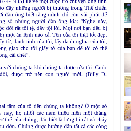
874-1935) kể về một cuộc trò chuyện ông tình
ào đầy những người bị thương trong Thế chiến
i đàn ông biết rằng mình chỉ còn vài phút để
ong số những người đàn ông kia: “Nghe này,
 đời rất tồi tệ, đầy tội lỗi. Mọi nơi bạn đều bị
bị một án lệnh nào cả. Tên của tôi thật tốt đẹp,
iấy tờ, danh tính của tôi, lấy danh nghĩa của tôi,
ng giao cho tôi giấy tờ của bạn để tôi có thể
ong cái chết”.
a với chúng ta khi chúng ta được rửa tội. Cuộc
đổi, được trở nên con người mới. (Billy D.
ai tâm của tổ tiên chúng ta không? Ở một số
y nay, họ nhốt các nam thiếu niên một tháng
ơ thể của chúng, đặc biệt là lưng bị cắt và chảy
au đớn. Chúng được hướng dẫn tất cả các công