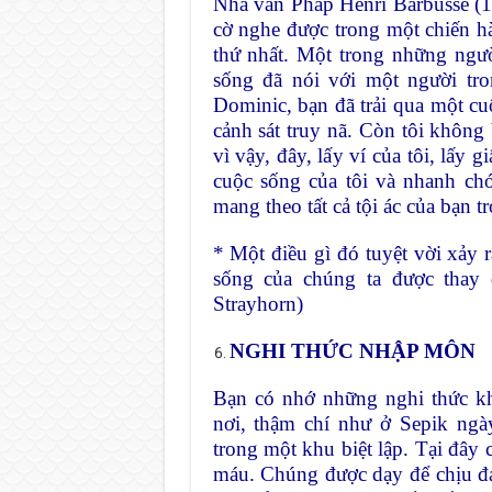
Nhà văn Pháp Henri Barbusse (1
cờ nghe được trong một chiến h
thứ nhất. Một trong những ngườ
sống đã nói với một người tr
Dominic, bạn đã trải qua một cuộc
cảnh sát truy nã. Còn tôi không 
vì vậy, đây, lấy ví của tôi, lấy g
cuộc sống của tôi và nhanh chó
mang theo tất cả tội ác của bạn tr
* Một điều gì đó tuyệt vời xảy r
sống của chúng ta được thay 
Strayhorn)
NGHI THỨC NHẬP MÔN
Bạn có nhớ những nghi thức kh
nơi, thậm chí như ở Sepik ngà
trong một khu biệt lập. Tại đây c
máu. Chúng được dạy để chịu đ