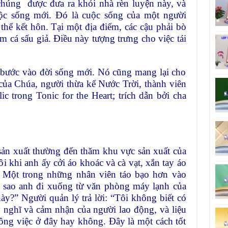
 chúng được đưa ra khỏi nhà rèn luyện này, và
ộc sống mới. Đó là cuộc sống của một người
thể kết hôn. Tại một địa điểm, các cậu phải bò
 cá sấu giả. Điều này tượng trưng cho việc tái
: bước vào đời sống mới. Nó cũng mang lại cho
 của Chúa, người thừa kế Nước Trời, thành viên
ic trong Tonic for the Heart; trích dẫn bởi cha
sản xuất thường đến thăm khu vực sản xuất của
 khi anh ấy cởi áo khoác và cà vạt, xắn tay áo
. Một trong những nhân viên táo bạo hơn vào
i sao anh đi xuống từ văn phòng máy lạnh của
ày?” Người quản lý trả lời: “Tôi không biết có
y nghĩ và cảm nhận của người lao động, và liệu
ông việc ở đây hay không. Đây là một cách tốt