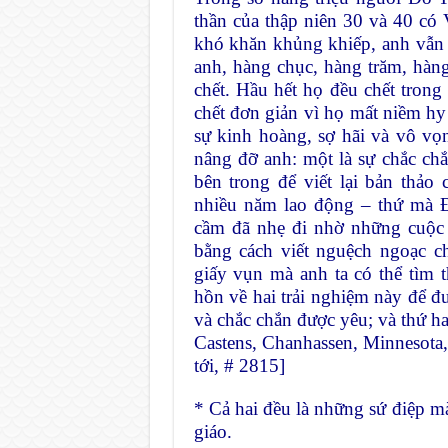
thần của thập niên 30 và 40 có 
khó khăn khủng khiếp, anh vẫn
anh, hàng chục, hàng trăm, hà
chết. Hầu hết họ đều chết tron
chết đơn giản vì họ mất niềm hy
sự kinh hoàng, sợ hãi và vô vọn
nâng đỡ anh: một là sự chắc chắ
bên trong để viết lại bản thả
nhiều năm lao động – thứ mà Đ
cầm đã nhẹ đi nhờ những cuộc 
bằng cách viết nguệch ngoạc c
giấy vụn mà anh ta có thể tìm 
hồn về hai trải nghiệm này để đ
và chắc chắn được yêu; và thứ ha
Castens, Chanhassen, Minnesot
tới, # 2815]
* Cả hai đều là những sứ điệp mà
giáo.