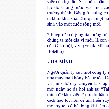
việc của bộ tộc. Sau bốn tuần,
lúc đó chúng bước vào một cu
trưởng thành. Bây giờ chúng có 
ra khỏi khu khai tâm qua một hàm
sinh vào một cuộc sống mới.
* Phép rửa có ý nghĩa tương tự
chúng ta một địa vị mới, là con
của Giáo hội, v.v. (Frank Michal
Botelho).
HẠ MÌNH
Người quản lý của một công ty 
nhà máy mà không báo trước. Đôi
và giúp đỡ dây chuyền lắp ráp
một ngày nọ đã hỏi anh ta: “Tạ
mình để làm việc ở nơi dơ bẩn n
cách nào tốt hơn để tìm hiểu su
mọi người có hài lòng khi làm c