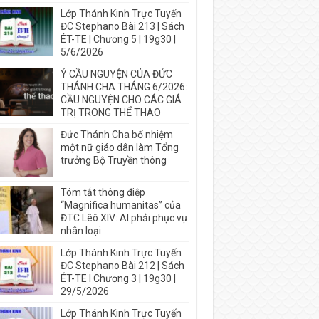
Lớp Thánh Kinh Trực Tuyến
ĐC Stephano Bài 213 | Sách
ÉT-TE | Chương 5 | 19g30 |
5/6/2026
Ý CẦU NGUYỆN CỦA ĐỨC
THÁNH CHA THÁNG 6/2026:
CẦU NGUYỆN CHO CÁC GIÁ
TRỊ TRONG THỂ THAO
Đức Thánh Cha bổ nhiệm
một nữ giáo dân làm Tổng
trưởng Bộ Truyền thông
Tóm tắt thông điệp
“Magnifica humanitas” của
ĐTC Lêô XIV: AI phải phục vụ
nhân loại
Lớp Thánh Kinh Trực Tuyến
ĐC Stephano Bài 212 | Sách
ÉT-TE I Chương 3 | 19g30 |
29/5/2026
Lớp Thánh Kinh Trực Tuyến