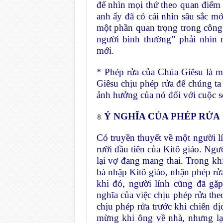
để nhìn mọi thứ theo quan điểm c
anh ấy đã có cái nhìn sâu sắc m
một phần quan trọng trong công 
người bình thường” phải nhìn 
mới.
* Phép rửa của Chúa Giêsu là m
Giêsu chịu phép rửa để chúng ta 
ảnh hưởng của nó đối với cuộc s
Ý NGHĨA CỦA PHÉP RỬA
Có truyền thuyết về một người lí
rưỡi đầu tiên của Kitô giáo. Ngư
lại vợ đang mang thai. Trong khi
bà nhập Kitô giáo, nhận phép rửa
khi đó, người lính cũng đã gặ
nghĩa của việc chịu phép rửa the
chịu phép rửa trước khi chiến dị
mừng khi ông về nhà, nhưng lạ