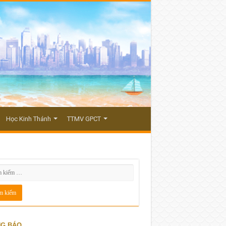
Học Kinh Thánh
TTMV GPCT
G BÁO