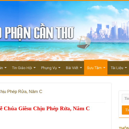
ận
Tin Giáo Hội
Phụng Vụ
Bài Viết
Sưu Tầm
Tài Liệu
 Chịu Phép Rửa, Năm C
Lễ Chúa Giêsu Chịu Phép Rửa, Năm C
THÔN