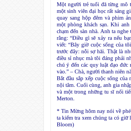
Một người trẻ tuổi đã từng mô t
một sinh viên đại học rất sáng g
quay sang hộp đêm và phim ảnh
một phòng khách sạn. Khi anh
chạm đến sàn nhà. Anh ta nghe t
rằng: “Điều gì sẽ xảy ra nếu bạ
viết: “Bây giờ cuộc sống của tôi
trước đây: nỗi sợ hãi. Thật là n
điều sỉ nhục mà tôi đáng phải nh
chú ý đến các quy luật đạo đức
vào.” – Chà, người thanh niên nà
Bắt đầu sắp xếp cuộc sống của m
nội tâm. Cuối cùng, anh gia nhập
và một trong những tu sĩ nổi t
Merton.
* Tin Mừng hôm nay nói về phép
ta kiểm tra xem chúng ta có giữ
Bloom)