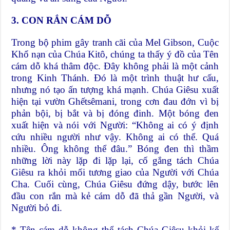
3. CON RẮN CÁM DỖ
Trong bộ phim gây tranh cãi của Mel Gibson, Cuộc
Khổ nạn của Chúa Kitô, chúng ta thấy ý đồ của Tên
cám dỗ khá thâm độc. Đây không phải là một cảnh
trong Kinh Thánh. Đó là một trình thuật hư cấu,
nhưng nó tạo ấn tượng khá mạnh. Chúa Giêsu xuất
hiện tại vườn Ghếtsêmani, trong cơn đau đớn vì bị
phản bội, bị bắt và bị đóng đinh. Một bóng đen
xuất hiện và nói với Người: “Không ai có ý định
cứu nhiều người như vậy. Không ai có thể. Quá
nhiều. Ông không thể đâu.” Bóng đen thì thầm
những lời này lặp đi lặp lại, cố gắng tách Chúa
Giêsu ra khỏi mối tương giao của Người với Chúa
Cha. Cuối cùng, Chúa Giêsu đứng dậy, bước lên
đầu con rắn mà kẻ cám dỗ đã thả gần Người, và
Người bỏ đi.
* Tên cám dỗ không thể tách Chúa Giêsu khỏi kế