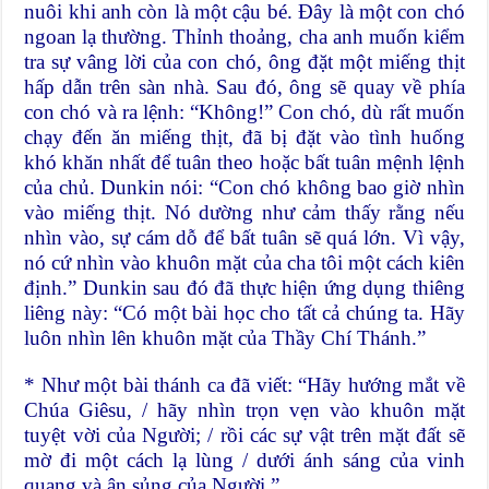
nuôi khi anh còn là một cậu bé. Đây là một con chó
ngoan lạ thường. Thỉnh thoảng, cha anh muốn kiểm
tra sự vâng lời của con chó, ông đặt một miếng thịt
hấp dẫn trên sàn nhà. Sau đó, ông sẽ quay về phía
con chó và ra lệnh: “Không!” Con chó, dù rất muốn
chạy đến ăn miếng thịt, đã bị đặt vào tình huống
khó khăn nhất để tuân theo hoặc bất tuân mệnh lệnh
của chủ. Dunkin nói: “Con chó không bao giờ nhìn
vào miếng thịt. Nó dường như cảm thấy rằng nếu
nhìn vào, sự cám dỗ để bất tuân sẽ quá lớn. Vì vậy,
nó cứ nhìn vào khuôn mặt của cha tôi một cách kiên
định.” Dunkin sau đó đã thực hiện ứng dụng thiêng
liêng này: “Có một bài học cho tất cả chúng ta. Hãy
luôn nhìn lên khuôn mặt của Thầy Chí Thánh.”
* Như một bài thánh ca đã viết: “Hãy hướng mắt về
Chúa Giêsu, / hãy nhìn trọn vẹn vào khuôn mặt
tuyệt vời của Người; / rồi các sự vật trên mặt đất sẽ
mờ đi một cách lạ lùng / dưới ánh sáng của vinh
quang và ân sủng của Người.”