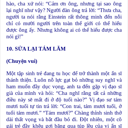
hào, cha xứ nói: “Cảm ơn ông, nhưng tại sao ông
lại nghĩ như vậy? Người đàn ông trả lời: “Thưa cha,
người ta nói rằng Einstein rất thông minh đến nỗi
chỉ có mười người trên toàn thế giới có thể hiểu
được ông ấy. Nhưng không ai có thể hiểu được cha
nói gì!”
10. SỬA LẠI TÁM LĂM
(Chuyện vui)
Một tập sinh trẻ đang tu học để trở thành một ẩn sĩ
thánh thiện. Luôn nỗ lực gạt bỏ những suy nghĩ và
ham muốn đầy dục vọng, anh ta đến gặp vị đạo sĩ
già của mình và hỏi: “Cha nghĩ rằng tất cả những
điều này sẽ mất đi ở độ tuổi nào?” Vị đạo sư tám
mươi tuổi tự tin trả lời: “Con trai, tám mươi tuổi, ở
tuổi tám mươi.” “Tám mươi?” Chàng thỉnh sinh thở
dài thất vọng và bắt đầu bỏ đi. Đột nhiên, một cô
gái trẻ đầy khêu gợi băng qua túp lều của vị ẩn sĩ