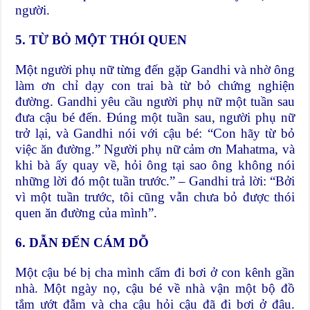
người.
5. TỪ BỎ MỘT THÓI QUEN
Một người phụ nữ từng đến gặp Gandhi và nhờ ông
làm ơn chỉ dạy con trai bà từ bỏ chứng nghiện
đường. Gandhi yêu cầu người phụ nữ một tuần sau
đưa cậu bé đến. Đúng một tuần sau, người phụ nữ
trở lại, và Gandhi nói với cậu bé: “Con hãy từ bỏ
việc ăn đường.” Người phụ nữ cảm ơn Mahatma, và
khi bà ấy quay về, hỏi ông tại sao ông không nói
những lời đó một tuần trước.” – Gandhi trả lời: “Bởi
vì một tuần trước, tôi cũng vẫn chưa bỏ được thói
quen ăn đường của mình”.
6. DẪN ĐẾN CÁM DỖ
Một cậu bé bị cha mình cấm đi bơi ở con kênh gần
nhà. Một ngày nọ, cậu bé về nhà vận một bộ đồ
tắm ướt đẫm và cha cậu hỏi cậu đã đi bơi ở đâu.