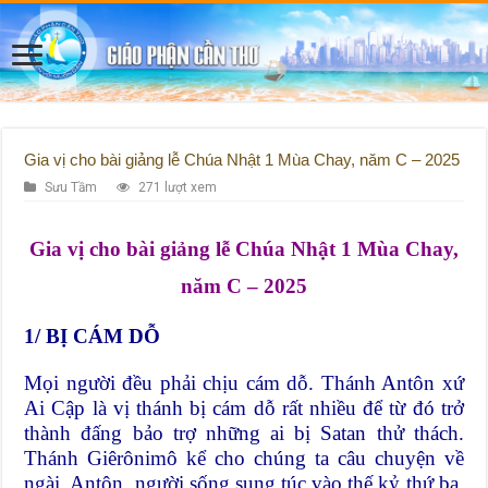
Gia vị cho bài giảng lễ Chúa Nhật 1 Mùa Chay, năm C – 2025
Sưu Tầm
271 lượt xem
Gia vị cho bài giảng lễ Chúa Nhật 1 Mùa Chay,
năm C – 2025
1/ BỊ CÁM DỖ
Mọi người đều phải chịu cám dỗ. Thánh Antôn xứ
Ai Cập là vị thánh bị cám dỗ rất nhiều để từ đó trở
thành đấng bảo trợ những ai bị Satan thử thách.
Thánh Giêrônimô kể cho chúng ta câu chuyện về
ngài. Antôn, người sống sung túc vào thế kỷ thứ ba,