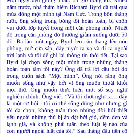
Mỗi ngày đều giống nhau: 24 giờ bóng tối. Nhiều
năm trước, nhà thám hiểm Richard Byrd đã trải qua
mùa đông một mình tại Nam Cực. Trong bốn tháng
rưỡi, ông sống trong bóng tối hoàn toàn, bị chôn
vùi dưới lớp tuyết trong một căn phòng nhỏ. Nhiệt
độ trong căn phòng đó thường giảm xuống dưới 50
độ. Ba lần một ngày, Byrd leo cầu thang lên nóc
phòng, mở cửa sập, đẩy tuyết ra xa và đi ra ngoài
trời lạnh và tối để ghi lại thông tin thời tiết. Tại sao
Byrd lại chọn sống một mình trong những tháng
hoàn toàn tăm tối này? Ông đã trả lời câu hỏi đó
trong cuốn sách “Một mình”. Ông nói rằng ông
muốn sống như vậy bởi vì ông muốn thoát khỏi
mọi thứ. Ông muốn thực hiện một số suy nghĩ
nghiêm chỉnh. Ông viết: “Và tôi chợt nghĩ ra… đây
là một cơ hội…tôi có thể sống đúng như những gì
tôi đã chọn, không tuân theo những đòi hỏi thiết
yếu ngoài những thứ bị áp đặt bởi gió, đêm đen và
lạnh giá, và không phải tuân theo luật lệ nào của
con người ngoài luật của tôi.” Sau tháng đầu tiên cô