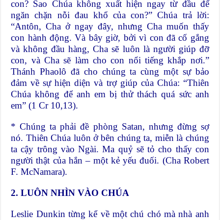
con? Sao Chúa không xuất hiện ngay từ đầu để
ngăn chặn nỗi đau khổ của con?” Chúa trả lời:
“Antôn, Cha ở ngay đây, nhưng Cha muốn thấy
con hành động. Và bây giờ, bởi vì con đã cố gắng
và không đầu hàng, Cha sẽ luôn là người giúp đỡ
con, và Cha sẽ làm cho con nổi tiếng khắp nơi.”
Thánh Phaolô đã cho chúng ta cùng một sự bảo
đảm về sự hiện diện và trợ giúp của Chúa: “Thiên
Chúa không để anh em bị thử thách quá sức anh
em” (1 Cr 10,13).
* Chúng ta phải đề phòng Satan, nhưng đừng sợ
nó. Thiên Chúa luôn ở bên chúng ta, miễn là chúng
ta cậy trông vào Ngài. Ma quỷ sẽ tỏ cho thấy con
người thật của hắn – một kẻ yếu đuối. (Cha Robert
F. McNamara).
2. LUÔN NHÌN VÀO CHÚA
Leslie Dunkin từng kể về một chú chó mà nhà anh