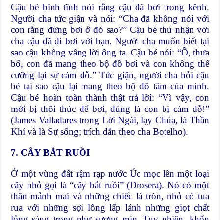
Cậu bé bình tĩnh nói rằng cậu đã bơi trong kênh.
Người cha tức giận và nói: “Cha đã không nói với
con rằng đừng bơi ở đó sao?” Cậu bé thú nhận với
cha cậu đã đi bơi với bạn. Người cha muốn biết tại
sao cậu không vâng lời ông ta. Cậu bé nói: “Ồ, thưa
bố, con đã mang theo bộ đồ bơi và con không thể
cưỡng lại sự cám dỗ.” Tức giận, người cha hỏi cậu
bé tại sao cậu lại mang theo bộ đồ tắm của mình.
Cậu bé hoàn toàn thành thật trả lời: “Vì vậy, con
mới bị thôi thúc để bơi, đúng là con bị cám dỗ!”
(James Valladares trong Lời Ngài, lạy Chúa, là Thần
Khí và là Sự sống; trích dẫn theo cha Botelho).
7. CÂY BẮT RUỒI
Ở một vùng đất rậm rạp nước Úc mọc lên một loại
cây nhỏ gọi là “cây bắt ruồi” (Drosera). Nó có một
thân mảnh mai và những chiếc lá tròn, nhỏ có tua
rua với những sợi lông lấp lánh những giọt chất
lỏng sáng trong như sương mịn. Tuy nhiên, khốn