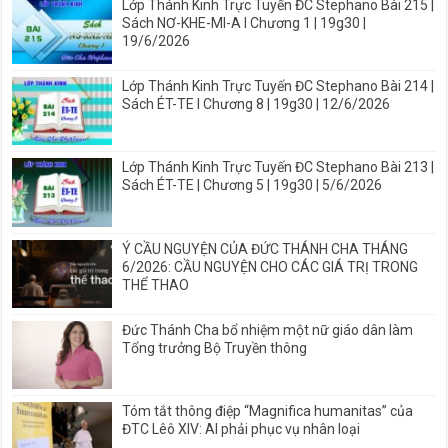
Lớp Thánh Kinh Trực Tuyến ĐC Stephano Bài 215 |
Sách NƠ-KHE-MI-A I Chương 1 | 19g30 |
19/6/2026
Lớp Thánh Kinh Trực Tuyến ĐC Stephano Bài 214 |
Sách ÉT-TE I Chương 8 | 19g30 | 12/6/2026
Lớp Thánh Kinh Trực Tuyến ĐC Stephano Bài 213 |
Sách ÉT-TE | Chương 5 | 19g30 | 5/6/2026
Ý CẦU NGUYỆN CỦA ĐỨC THÁNH CHA THÁNG
6/2026: CẦU NGUYỆN CHO CÁC GIÁ TRỊ TRONG
THỂ THAO
Đức Thánh Cha bổ nhiệm một nữ giáo dân làm
Tổng trưởng Bộ Truyền thông
Tóm tắt thông điệp “Magnifica humanitas” của
ĐTC Lêô XIV: AI phải phục vụ nhân loại