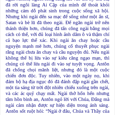
đã rời ngôi làng Ai Cập của mình để thoát khỏi
những cám dỗ phát sinh trong cuộc sống xã hội.
Nhưng khi ngài đến sa mạc để sống như một ẩn sĩ,
Satan và bè lũ đã theo ngài. Để ngăn ngài trở nên
thánh thiện hơn, chúng đã tấn công ngài bằng mọi
cách có thể, với đủ loại hình ảnh dâm ô và thậm chí
cả bạo lực thể xác. Khi ngài ăn chay hoặc cầu
nguyện mạnh mẽ hơn, chúng cố thuyết phục ngài
rằng ngài chưa ăn chay và cầu nguyện đủ. Nếu ngài
không thể bị lừa vào sự kiêu căng ngạo mạn, thì
chúng có thể lừa ngài đi vào sự tuyệt vọng. Antôn
đã chống chọi mãnh liệt, nhưng đó là một cuộc
chiến đơn độc. Tuy nhiên, vào một ngày nọ, khi
đám bộ hạ địa ngục đó đã đánh đập ngài gần chết,
một tia sáng từ trời đột nhiên chiếu xuống trên ngài,
và các ác quỷ chạy mất. Ngài thở hổn hển nhưng
tâm hồn bình an, Antôn ngỏ lời với Chúa, Đấng mà
ngài cảm nhận được sự hiện diện trong ánh sáng.
Antôn sốt ruột hỏi: “Ngài ở đâu, Chúa và Thầy của