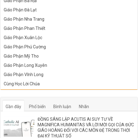
Giáo Phận Bà Rịa
Giáo Phận Đà Lạt
Giáo Phận Nha Trang
Giáo Phận Phan Thiết
Giáo Phận Xuân Lộc
Giáo Phận Phú Cường
Giáo Phận Mỹ Tho
Giáo Phận Long Xuyên
Giáo Phận Vĩnh Long
Cùng Học Lời Chúa
Gần đây
Phổ biến
Bình luận
Nhãn
ĐỒNG SÁNG LẬP ACUTIS AI SUY TƯ VỀ
MAGNIFICA HUMANITAS VÀ LỜI MỜI GỌI CỦA ĐỨC
GIÁO HOÀNG ĐỐI VỚI CÁC MÔN ĐỆ TRONG THỜI
ĐẠI KỸ THUẬT SỐ