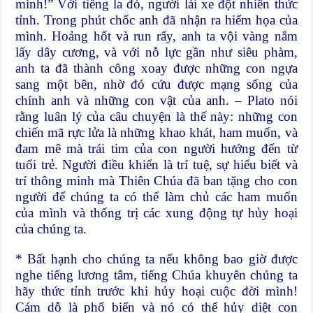
mình!” Với tiếng la đó, người lái xe đột nhiên thức
tỉnh. Trong phút chốc anh đã nhận ra hiểm họa của
mình. Hoảng hốt và run rẩy, anh ta vội vàng nắm
lấy dây cương, và với nỗ lực gần như siêu phàm,
anh ta đã thành công xoay được những con ngựa
sang một bên, nhờ đó cứu được mạng sống của
chính anh và những con vật của anh. – Plato nói
rằng luân lý của câu chuyện là thế này: những con
chiến mã rực lửa là những khao khát, ham muốn, và
đam mê mà trái tim của con người hướng đến từ
tuổi trẻ. Người điều khiển là trí tuệ, sự hiểu biết và
trí thông minh mà Thiên Chúa đã ban tặng cho con
người để chúng ta có thể làm chủ các ham muốn
của mình và thống trị các xung động tự hủy hoại
của chúng ta.
* Bất hạnh cho chúng ta nếu không bao giờ được
nghe tiếng lương tâm, tiếng Chúa khuyên chúng ta
hãy thức tỉnh trước khi hủy hoại cuộc đời mình!
Cám dỗ là phổ biến và nó có thể hủy diệt con