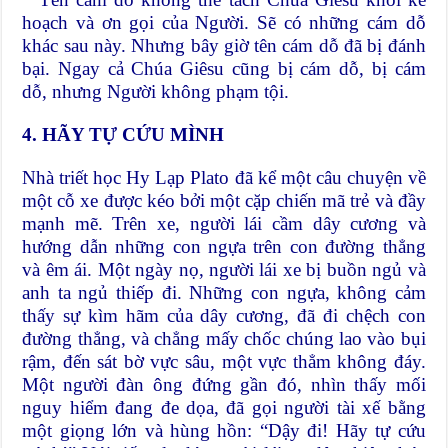
hoạch và ơn gọi của Người. Sẽ có những cám dỗ
khác sau này. Nhưng bây giờ tên cám dỗ đã bị đánh
bại. Ngay cả Chúa Giêsu cũng bị cám dỗ, bị cám
dỗ, nhưng Người không phạm tội.
4. HÃY TỰ CỨU MÌNH
Nhà triết học Hy Lạp Plato đã kể một câu chuyện về
một cỗ xe được kéo bởi một cặp chiến mã trẻ và đầy
mạnh mẽ. Trên xe, người lái cầm dây cương và
hướng dẫn những con ngựa trên con đường thẳng
và êm ái. Một ngày nọ, người lái xe bị buồn ngủ và
anh ta ngủ thiếp đi. Những con ngựa, không cảm
thấy sự kìm hãm của dây cương, đã đi chệch con
đường thẳng, và chẳng mấy chốc chúng lao vào bụi
rậm, đến sát bờ vực sâu, một vực thẳm không đáy.
Một người đàn ông đứng gần đó, nhìn thấy mối
nguy hiểm đang đe dọa, đã gọi người tài xế bằng
một giọng lớn và hùng hồn: “Dậy đi! Hãy tự cứu