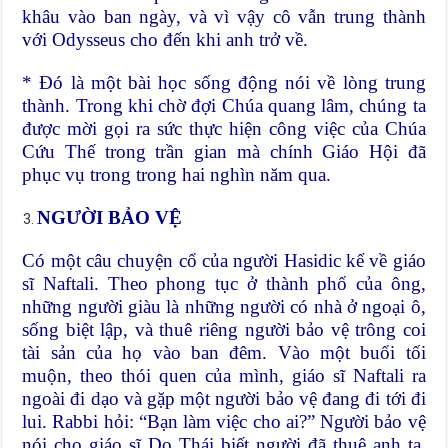
khâu vào ban ngày, và vì vậy cô vẫn trung thành
với Odysseus cho đến khi anh trở về.
* Đó là một bài học sống động nói về lòng trung
thành. Trong khi chờ đợi Chúa quang lâm, chúng ta
được mời gọi ra sức thực hiện công việc của Chúa
Cứu Thế trong trần gian mà chính Giáo Hội đã
phục vụ trong trong hai nghìn năm qua.
NGƯỜI BẢO VỆ
Có một câu chuyện cổ của người Hasidic kể về giáo
sĩ Naftali. Theo phong tục ở thành phố của ông,
những người giàu là những người có nhà ở ngoại ô,
sống biệt lập, và thuê riêng người bảo vệ trông coi
tài sản của họ vào ban đêm. Vào một buổi tối
muộn, theo thói quen của mình, giáo sĩ Naftali ra
ngoài đi dạo và gặp một người bảo vệ đang đi tới đi
lui. Rabbi hỏi: “Bạn làm việc cho ai?” Người bảo vệ
nói cho giáo sĩ Do Thái biết người đã thuê anh ta,