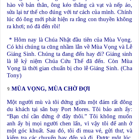
hào về bản thân, ông kéo thẳng cà vạt và nếp áo,
sửa lại tư thế cho đúng với tư cách của mình. Chính
lúc đó ông mới phát hiện ra rằng con thuyền không
ra khơi; nó đã đến rồi!
* Hôm nay là Chúa Nhật đầu tiên của Mùa Vọng.
Có khi chúng ta cũng nhầm lẫn về Mùa Vọng và Lễ
Giáng Sinh. Chúng ta đang đến hay đi? Giáng sinh
là lễ kỷ niệm Chúa Cứu Thế đã đến. Còn Mùa
Vọng là thời gian chuẩn bị cho lễ Giáng Sinh. (Cha
Tony)
MÙA VỌNG, MÙA CHỜ ĐỢI
Một người mù và tôi đứng giữa một đám rất đông
du khách tại sân bay Port Mores. Tôi bảo anh ấy:
“Bạn chỉ cần đứng ở đây thôi.” Tôi không muốn
anh ấy bị mọi người chen lấn, vì vậy tôi để anh ở
một góc khuất. Sau đó, tôi đi mua vé, gửi thư, và
kiểm tra các chuyến bay đến và đi. Được một lúc,