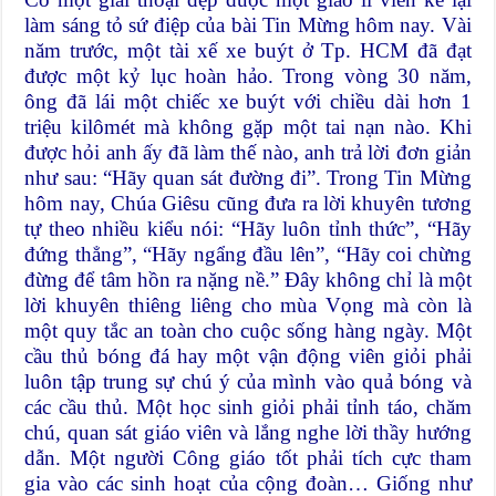
làm sáng tỏ sứ điệp của bài Tin Mừng hôm nay. Vài
năm trước, một tài xế xe buýt ở Tp. HCM đã đạt
được một kỷ lục hoàn hảo. Trong vòng 30 năm,
ông đã lái một chiếc xe buýt với chiều dài hơn 1
triệu kilômét mà không gặp một tai nạn nào. Khi
được hỏi anh ấy đã làm thế nào, anh trả lời đơn giản
như sau: “Hãy quan sát đường đi”. Trong Tin Mừng
hôm nay, Chúa Giêsu cũng đưa ra lời khuyên tương
tự theo nhiều kiểu nói: “Hãy luôn tỉnh thức”, “Hãy
đứng thẳng”, “Hãy ngẩng đầu lên”, “Hãy coi chừng
đừng để tâm hồn ra nặng nề.” Đây không chỉ là một
lời khuyên thiêng liêng cho mùa Vọng mà còn là
một quy tắc an toàn cho cuộc sống hàng ngày. Một
cầu thủ bóng đá hay một vận động viên giỏi phải
luôn tập trung sự chú ý của mình vào quả bóng và
các cầu thủ. Một học sinh giỏi phải tỉnh táo, chăm
chú, quan sát giáo viên và lắng nghe lời thầy hướng
dẫn. Một người Công giáo tốt phải tích cực tham
gia vào các sinh hoạt của cộng đoàn… Giống như