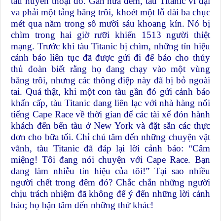
tàu huyền thoại đó. Gần nửa đêm, tàu Titanic vĩ đại
va phải một tảng băng trôi, khoét một lỗ dài ba chục
mét qua năm trong số mười sáu khoang kín. Nó bị
chìm trong hai giờ rưỡi khiến 1513 người thiệt
mạng. Trước khi tàu Titanic bị chìm, những tín hiệu
cảnh báo liên tục đã được gửi đi để báo cho thủy
thủ đoàn biết rằng họ đang chạy vào một vùng
băng trôi, nhưng các thông điệp này đã bị bỏ ngoài
tai. Quả thật, khi một con tàu gần đó gửi cảnh báo
khẩn cấp, tàu Titanic đang liên lạc với nhà hàng nổi
tiếng Cape Race về thời gian để các tài xế đón hành
khách đến bến tàu ở New York và đặt sẵn các thực
đơn cho bữa tối. Chỉ chú tâm đến những chuyện vặt
vãnh, tàu Titanic đã đáp lại lời cảnh báo: “Câm
miệng! Tôi đang nói chuyện với Cape Race. Bạn
đang làm nhiễu tín hiệu của tôi!” Tại sao nhiều
người chết trong đêm đó? Chắc chắn những người
chịu trách nhiệm đã không để ý đến những lời cảnh
báo; họ bận tâm đến những thứ khác!