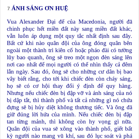
ÁNH SÁNG ƠN HUỆ
Vua Alexander Đại đế của Macedonia, người đã
chinh phục hết miền đất này sang miền đất khác,
vẫn luôn áp dụng một quy tắc nhất định sau đây.
Bất cứ khi nào quân đội của ông đóng quân bên
ngoài một thành trì kiên cố hoặc pháo đài có tường
lũy bao quanh, ông sẽ treo một ngọn đèn sáng lên
nơi cao nhất để mọi người có thể nhìn thấy cả đêm
lẫn ngày. Sau đó, ông sẽ cho những cư dân bị bao
vây biết rằng, cho tới khi chiếc đèn còn cháy sáng,
họ sẽ có cơ hội thay đổi ý định để quy hàng.
Nhưng nếu chiếc đèn bị đập vỡ và ánh sáng của nó
bị dập tắt, thì thành phố và tất cả những gì nó chứa
đựng sẽ bị hủy diệt không thương tiếc. Và ông đã
giữ đúng lời hứa của mình. Nếu chiếc đèn bị đập
tan từng mảnh, thì không còn hy vọng gì nữa.
Quân đội của vua sẽ xông vào thành phố, giết bất
kỳ người nào mang vũ khí, sau đó lục soát và phá