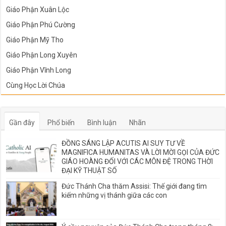
Giáo Phận Xuân Lộc
Giáo Phận Phú Cường
Giáo Phận Mỹ Tho
Giáo Phận Long Xuyên
Giáo Phận Vĩnh Long
Cùng Học Lời Chúa
Gần đây
Phổ biến
Bình luận
Nhãn
ĐỒNG SÁNG LẬP ACUTIS AI SUY TƯ VỀ
MAGNIFICA HUMANITAS VÀ LỜI MỜI GỌI CỦA ĐỨC
GIÁO HOÀNG ĐỐI VỚI CÁC MÔN ĐỆ TRONG THỜI
ĐẠI KỸ THUẬT SỐ
Đức Thánh Cha thăm Assisi: Thế giới đang tìm
kiếm những vị thánh giữa các con