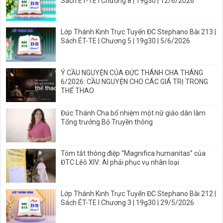
Sách ÉT-TE I Chương 8 | 19g30 | 12/6/2026
Lớp Thánh Kinh Trực Tuyến ĐC Stephano Bài 213 |
Sách ÉT-TE | Chương 5 | 19g30 | 5/6/2026
Ý CẦU NGUYỆN CỦA ĐỨC THÁNH CHA THÁNG
6/2026: CẦU NGUYỆN CHO CÁC GIÁ TRỊ TRONG
THỂ THAO
Đức Thánh Cha bổ nhiệm một nữ giáo dân làm
Tổng trưởng Bộ Truyền thông
Tóm tắt thông điệp “Magnifica humanitas” của
ĐTC Lêô XIV: AI phải phục vụ nhân loại
Lớp Thánh Kinh Trực Tuyến ĐC Stephano Bài 212 |
Sách ÉT-TE I Chương 3 | 19g30 | 29/5/2026