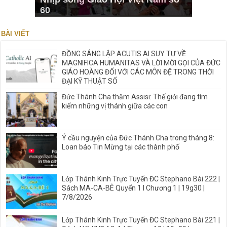
60
BÀI VIẾT
ĐỒNG SÁNG LẬP ACUTIS AI SUY TƯ VỀ
MAGNIFICA HUMANITAS VÀ LỜI MỜI GỌI CỦA ĐỨC
GIÁO HOÀNG ĐỐI VỚI CÁC MÔN ĐỆ TRONG THỜI
ĐẠI KỸ THUẬT SỐ
Đức Thánh Cha thăm Assisi: Thế giới đang tìm
kiếm những vị thánh giữa các con
Ý cầu nguyện của Đức Thánh Cha trong tháng 8:
Loan báo Tin Mừng tại các thành phố
Lớp Thánh Kinh Trực Tuyến ĐC Stephano Bài 222 |
Sách MA-CA-BÊ Quyển 1 I Chương 1 | 19g30 |
7/8/2026
Lớp Thánh Kinh Trực Tuyến ĐC Stephano Bài 221 |