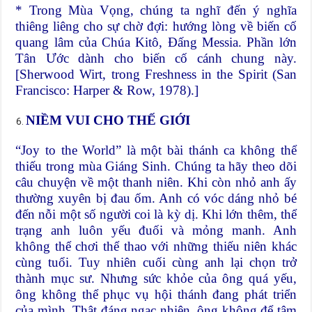
* Trong Mùa Vọng, chúng ta nghĩ đến ý nghĩa
thiêng liêng cho sự chờ đợi: hướng lòng về biến cố
quang lâm của Chúa Kitô, Đấng Messia. Phần lớn
Tân Ước dành cho biến cố cánh chung này.
[Sherwood Wirt, trong Freshness in the Spirit (San
Francisco: Harper & Row, 1978).]
NIỀM VUI CHO THẾ GIỚI
“Joy to the World” là một bài thánh ca không thể
thiếu trong mùa Giáng Sinh. Chúng ta hãy theo dõi
câu chuyện về một thanh niên. Khi còn nhỏ anh ấy
thường xuyên bị đau ốm. Anh có vóc dáng nhỏ bé
đến nỗi một số người coi là kỳ dị. Khi lớn thêm, thể
trạng anh luôn yếu đuối và mỏng manh. Anh
không thể chơi thể thao với những thiếu niên khác
cùng tuổi. Tuy nhiên cuối cùng anh lại chọn trở
thành mục sư. Nhưng sức khỏe của ông quá yếu,
ông không thể phục vụ hội thánh đang phát triển
của mình. Thật đáng ngạc nhiên, ông không để tâm