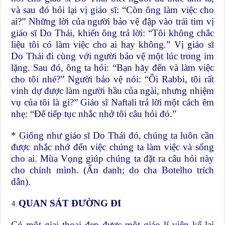
và sau đó hỏi lại vị giáo sĩ: “Còn ông làm việc cho
ai?” Những lời của người bảo vệ đập vào trái tim vị
giáo sĩ Do Thái, khiến ông trả lời: “Tôi không chắc
liệu tôi có làm việc cho ai hay không.” Vị giáo sĩ
Do Thái đi cùng với người bảo vệ một lúc trong im
lặng. Sau đó, ông ta hỏi: “Bạn hãy đến và làm việc
cho tôi nhé?” Người bảo vệ nói: “Ôi Rabbi, tôi rất
vinh dự được làm người hầu của ngài, nhưng nhiệm
vụ của tôi là gì?” Giáo sĩ Naftali trả lời một cách êm
nhẹ: “Để tiếp tục nhắc nhở tôi câu hỏi đó.”
* Giống như giáo sĩ Do Thái đó, chúng ta luôn cần
được nhắc nhớ đến việc chúng ta làm việc và sống
cho ai. Mùa Vọng giúp chúng ta đặt ra câu hỏi này
cho chính mình. (Ẩn danh; do cha Botelho trích
dẫn).
QUAN SÁT ĐƯỜNG ĐI
Có một giai thoại đẹp được một giáo lí viên kể lại