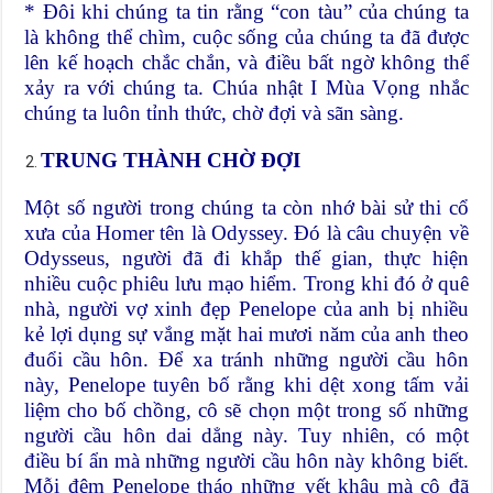
* Đôi khi chúng ta tin rằng “con tàu” của chúng ta
là không thể chìm, cuộc sống của chúng ta đã được
lên kế hoạch chắc chắn, và điều bất ngờ không thể
xảy ra với chúng ta. Chúa nhật I Mùa Vọng nhắc
chúng ta luôn tỉnh thức, chờ đợi và sãn sàng.
TRUNG THÀNH CHỜ ĐỢI
Một số người trong chúng ta còn nhớ bài sử thi cổ
xưa của Homer tên là Odyssey. Đó là câu chuyện về
Odysseus, người đã đi khắp thế gian, thực hiện
nhiều cuộc phiêu lưu mạo hiểm. Trong khi đó ở quê
nhà, người vợ xinh đẹp Penelope của anh bị nhiều
kẻ lợi dụng sự vắng mặt hai mươi năm của anh theo
đuổi cầu hôn. Để xa tránh những người cầu hôn
này, Penelope tuyên bố rằng khi dệt xong tấm vải
liệm cho bố chồng, cô sẽ chọn một trong số những
người cầu hôn dai dẳng này. Tuy nhiên, có một
điều bí ẩn mà những người cầu hôn này không biết.
Mỗi đêm Penelope tháo những vết khâu mà cô đã