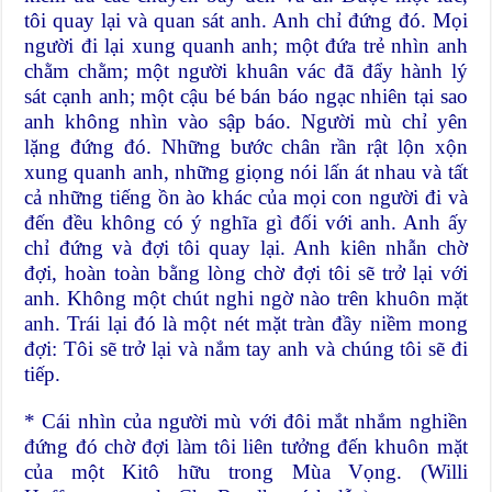
tôi quay lại và quan sát anh. Anh chỉ đứng đó. Mọi
người đi lại xung quanh anh; một đứa trẻ nhìn anh
chằm chằm; một người khuân vác đã đẩy hành lý
sát cạnh anh; một cậu bé bán báo ngạc nhiên tại sao
anh không nhìn vào sập báo. Người mù chỉ yên
lặng đứng đó. Những bước chân rần rật lộn xộn
xung quanh anh, những giọng nói lấn át nhau và tất
cả những tiếng ồn ào khác của mọi con người đi và
đến đều không có ý nghĩa gì đối với anh. Anh ấy
chỉ đứng và đợi tôi quay lại. Anh kiên nhẫn chờ
đợi, hoàn toàn bằng lòng chờ đợi tôi sẽ trở lại với
anh. Không một chút nghi ngờ nào trên khuôn mặt
anh. Trái lại đó là một nét mặt tràn đầy niềm mong
đợi: Tôi sẽ trở lại và nắm tay anh và chúng tôi sẽ đi
tiếp.
* Cái nhìn của người mù với đôi mắt nhắm nghiền
đứng đó chờ đợi làm tôi liên tưởng đến khuôn mặt
của một Kitô hữu trong Mùa Vọng. (Willi