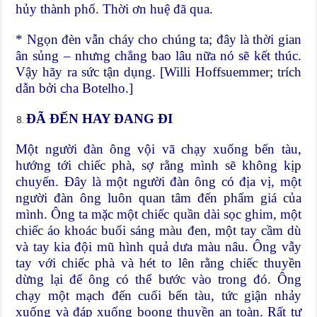
hủy thành phố. Thời ơn huệ đã qua.
* Ngọn đèn vẫn cháy cho chúng ta; đây là thời gian
ân sủng – nhưng chẳng bao lâu nữa nó sẽ kết thúc.
Vậy hãy ra sức tận dụng. [Willi Hoffsuemmer; trích
dẫn bởi cha Botelho.]
ĐÃ ĐẾN HAY ĐANG ĐI
Một người đàn ông vội vã chạy xuống bến tàu,
hướng tới chiếc phà, sợ rằng mình sẽ không kịp
chuyến. Đây là một người đàn ông có địa vị, một
người đàn ông luôn quan tâm đến phẩm giá của
mình. Ông ta mặc một chiếc quần dài sọc ghim, một
chiếc áo khoác buổi sáng màu đen, một tay cầm dù
và tay kia đội mũ hình quả dưa màu nâu. Ông vẫy
tay với chiếc phà và hét to lên rằng chiếc thuyền
dừng lại để ông có thể bước vào trong đó. Ông
chạy một mạch đến cuối bến tàu, tức giận nhảy
xuống và đáp xuống boong thuyền an toàn. Rất tự