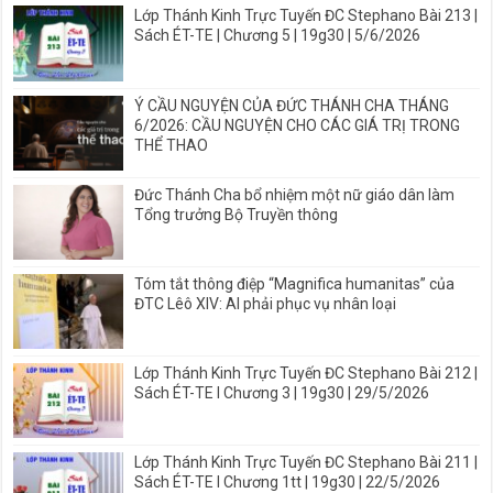
Lớp Thánh Kinh Trực Tuyến ĐC Stephano Bài 213 |
Sách ÉT-TE | Chương 5 | 19g30 | 5/6/2026
Ý CẦU NGUYỆN CỦA ĐỨC THÁNH CHA THÁNG
6/2026: CẦU NGUYỆN CHO CÁC GIÁ TRỊ TRONG
THỂ THAO
Đức Thánh Cha bổ nhiệm một nữ giáo dân làm
Tổng trưởng Bộ Truyền thông
Tóm tắt thông điệp “Magnifica humanitas” của
ĐTC Lêô XIV: AI phải phục vụ nhân loại
Lớp Thánh Kinh Trực Tuyến ĐC Stephano Bài 212 |
Sách ÉT-TE I Chương 3 | 19g30 | 29/5/2026
Lớp Thánh Kinh Trực Tuyến ĐC Stephano Bài 211 |
Sách ÉT-TE I Chương 1tt | 19g30 | 22/5/2026