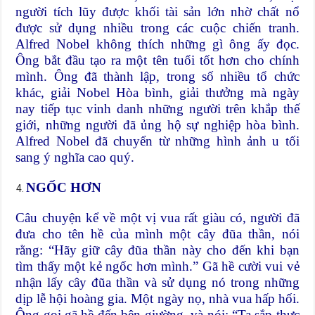
người tích lũy được khối tài sản lớn nhờ chất nổ
được sử dụng nhiều trong các cuộc chiến tranh.
Alfred Nobel không thích những gì ông ấy đọc.
Ông bắt đầu tạo ra một tên tuổi tốt hơn cho chính
mình. Ông đã thành lập, trong số nhiều tổ chức
khác, giải Nobel Hòa bình, giải thưởng mà ngày
nay tiếp tục vinh danh những người trên khắp thế
giới, những người đã ủng hộ sự nghiệp hòa bình.
Alfred Nobel đã chuyển từ những hình ảnh u tối
sang ý nghĩa cao quý.
NGỐC HƠN
Câu chuyện kể về một vị vua rất giàu có, người đã
đưa cho tên hề của mình một cây đũa thần, nói
rằng: “Hãy giữ cây đũa thần này cho đến khi bạn
tìm thấy một kẻ ngốc hơn mình.” Gã hề cười vui vẻ
nhận lấy cây đũa thần và sử dụng nó trong những
dịp lễ hội hoàng gia. Một ngày nọ, nhà vua hấp hối.
Ông gọi gã hề đến bên giường, và nói: “Ta sắp thực