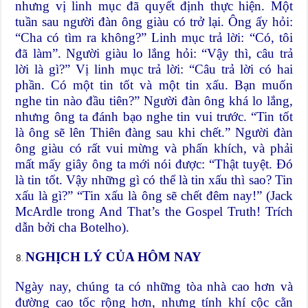
nhưng vị linh mục đã quyết định thực hiện. Một
tuần sau người đàn ông giàu có trở lại. Ông ấy hỏi:
“Cha có tìm ra không?” Linh mục trả lời: “Có, tôi
đã làm”. Người giàu lo lắng hỏi: “Vậy thì, câu trả
lời là gì?” Vị linh mục trả lời: “Câu trả lời có hai
phần. Có một tin tốt và một tin xấu. Bạn muốn
nghe tin nào đầu tiên?” Người đàn ông khá lo lắng,
nhưng ông ta đánh bạo nghe tin vui trước. “Tin tốt
là ông sẽ lên Thiên đàng sau khi chết.” Người đàn
ông giàu có rất vui mừng và phấn khích, và phải
mất mấy giây ông ta mới nói được: “Thật tuyệt. Đó
là tin tốt. Vậy những gì có thể là tin xấu thì sao? Tin
xấu là gì?” “Tin xấu là ông sẽ chết đêm nay!” (Jack
McArdle trong And That’s the Gospel Truth! Trích
dẫn bởi cha Botelho).
NGHỊCH LÝ CỦA HÔM NAY
Ngày nay, chúng ta có những tòa nhà cao hơn và
đường cao tốc rộng hơn, nhưng tính khí cộc cằn