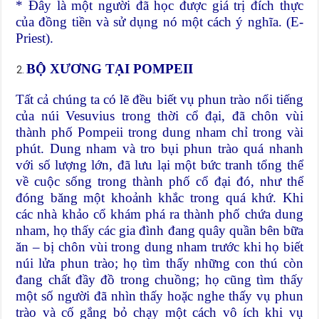
* Đây là một người đã học được giá trị đích thực
của đồng tiền và sử dụng nó một cách ý nghĩa. (E-
Priest).
BỘ XƯƠNG TẠI POMPEII
Tất cả chúng ta có lẽ đều biết vụ phun trào nổi tiếng
của núi Vesuvius trong thời cổ đại, đã chôn vùi
thành phố Pompeii trong dung nham chỉ trong vài
phút. Dung nham và tro bụi phun trào quá nhanh
với số lượng lớn, đã lưu lại một bức tranh tổng thể
về cuộc sống trong thành phố cổ đại đó, như thể
đóng băng một khoảnh khắc trong quá khứ. Khi
các nhà khảo cổ khám phá ra thành phố chứa dung
nham, họ thấy các gia đình đang quây quần bên bữa
ăn – bị chôn vùi trong dung nham trước khi họ biết
núi lửa phun trào; họ tìm thấy những con thú còn
đang chất đầy đồ trong chuồng; họ cũng tìm thấy
một số người đã nhìn thấy hoặc nghe thấy vụ phun
trào và cố gắng bỏ chạy một cách vô ích khi vụ