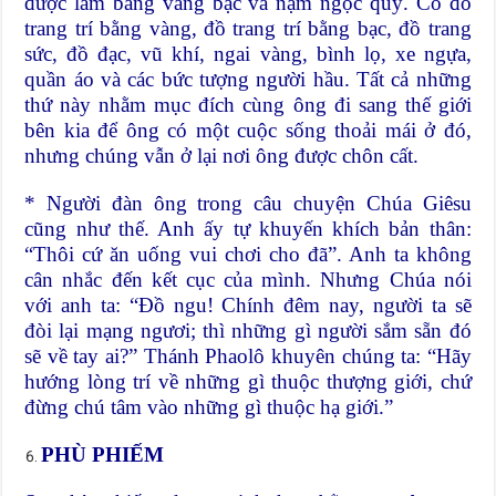
được làm bằng vàng bạc và nạm ngọc quý. Có đồ
trang trí bằng vàng, đồ trang trí bằng bạc, đồ trang
sức, đồ đạc, vũ khí, ngai vàng, bình lọ, xe ngựa,
quần áo và các bức tượng người hầu. Tất cả những
thứ này nhằm mục đích cùng ông đi sang thế giới
bên kia để ông có một cuộc sống thoải mái ở đó,
nhưng chúng vẫn ở lại nơi ông được chôn cất.
* Người đàn ông trong câu chuyện Chúa Giêsu
cũng như thế. Anh ấy tự khuyến khích bản thân:
“Thôi cứ ăn uống vui chơi cho đã”. Anh ta không
cân nhắc đến kết cục của mình. Nhưng Chúa nói
với anh ta: “Đồ ngu! Chính đêm nay, người ta sẽ
đòi lại mạng ngươi; thì những gì người sắm sẵn đó
sẽ về tay ai?” Thánh Phaolô khuyên chúng ta: “Hãy
hướng lòng trí về những gì thuộc thượng giới, chứ
đừng chú tâm vào những gì thuộc hạ giới.”
PHÙ PHIẾM