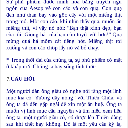
Sự phù phiếm được minh họa bằng truyện ngụ
ngôn của Aesop về con cáo và con quạ. Con quạ
đen như than bay vào gốc cây với một miếng thịt
trong mỏ. Một con cáo, khi nhìn thấy quạ, muốn ăn
miếng thịt, vì vậy nó nói: “Bạn thật xinh đẹp, bạn
của tôi! Giọng hát của bạn còn tuyệt vời hơn!” Quạ
mừng quá há mồm cất tiếng hót. Miếng thịt rơi
xuống và con cáo chộp lấy nó và bỏ chạy.
* Trong thời đại của chúng ta, sự phù phiếm có mặt
ở khắp nơi. Chúng ta hãy sống tỉnh thức.
CÂU HỎI
Một người đàn ông giàu có nghe nói rằng một linh
mục kia có “đường dây nóng” với Thiên Chúa, và
ông ta đã đến gặp ngài để xin một ân huệ. Ông ta
muốn vị linh mục cầu nguyện và tìm hiểu xem liệu
ông ta, một người giàu có, có được lên Thiên đàng
sau khi chết hay không. Đó là một yêu cầu kỳ lạ,