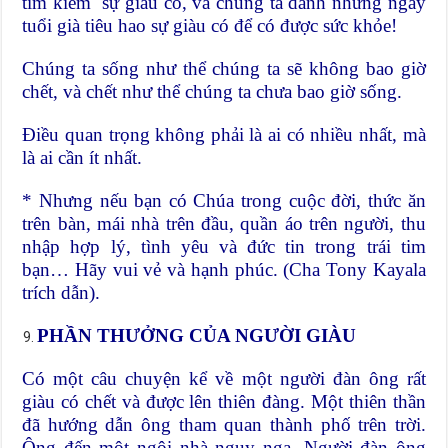
tìm kiếm sự giàu có, và chúng ta dành những ngày
tuổi già tiêu hao sự giàu có để có được sức khỏe!
Chúng ta sống như thể chúng ta sẽ không bao giờ
chết, và chết như thể chúng ta chưa bao giờ sống.
Điều quan trọng không phải là ai có nhiều nhất, mà
là ai cần ít nhất.
* Nhưng nếu bạn có Chúa trong cuộc đời, thức ăn
trên bàn, mái nhà trên đầu, quần áo trên người, thu
nhập hợp lý, tình yêu và đức tin trong trái tim
bạn… Hãy vui vẻ và hạnh phúc. (Cha Tony Kayala
trích dẫn).
PHẦN THƯỞNG CỦA NGƯỜI GIÀU
Có một câu chuyện kể về một người đàn ông rất
giàu có chết và được lên thiên đàng. Một thiên thần
đã hướng dẫn ông tham quan thành phố trên trời.
Ông đến một ngôi nhà nguy nga. Người đàn ông