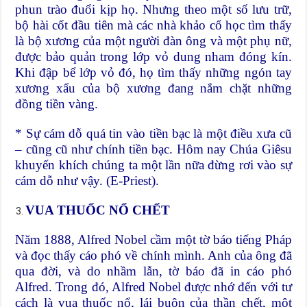
phun trào đuổi kịp họ. Nhưng theo một số lưu trữ,
bộ hài cốt đầu tiên mà các nhà khảo cổ học tìm thấy
là bộ xương của một người đàn ông và một phụ nữ,
được bảo quản trong lớp vỏ dung nham đóng kín.
Khi đập bể lớp vỏ đó, họ tìm thấy những ngón tay
xương xẩu của bộ xương đang nắm chặt những
đồng tiền vàng.
* Sự cám dỗ quá tin vào tiền bạc là một điều xưa cũ
– cũng cũ như chính tiền bạc. Hôm nay Chúa Giêsu
khuyến khích chúng ta một lần nữa đừng rơi vào sự
cám dỗ như vậy. (E-Priest).
VUA THUỐC NỔ CHẾT
Năm 1888, Alfred Nobel cầm một tờ báo tiếng Pháp
và đọc thấy cáo phó về chính mình. Anh của ông đã
qua đời, và do nhầm lẫn, tờ báo đã in cáo phó
Alfred. Trong đó, Alfred Nobel được nhớ đến với tư
cách là vua thuốc nổ, lái buôn của thần chết, một