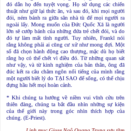
đó dẫn họ đến tuyệt vọng. Họ sử dụng các chiến
thuật như giữ lại thức ăn, và sau đó, khi mọi người
đói, ném bánh ra giữa sân nhà tù để mọi người ra
ngoài lấy. Mong muốn của Đức Quốc Xã là người
lớn sẽ cướp bánh của những đứa trẻ chết đói, và do
đó tự làm mất tính người. Tuy nhiên, Frankl nói
rằng không phải ai cũng cư xử như mong đợi. Một
số đã chọn hành động cao thượng, mặc dù họ biết
rằng họ có thể chết vì điều đó. Từ những quan sát
như vậy, và từ kinh nghiệm của bản thân, ông đã
đúc kết ra câu châm ngôn nổi tiếng của mình rằng
một người biết lý do TẠI SAO để sống, có thể chịu
đựng hầu hết mọi hoàn cảnh.
* Khi chúng ta hướng về niềm vui vĩnh cửu trên
thiên đàng, chúng ta bắt đầu nhìn những sự kiện
của thế giới này trong góc nhìn thích hợp của
chúng. (E-Priest).
Linh mục Giuse Ngô Quang Trung sưu tầm