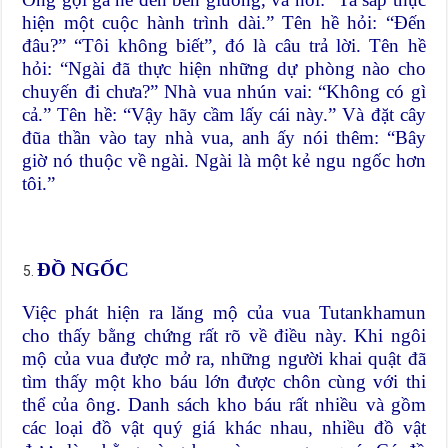
hiện một cuộc hành trình dài.” Tên hề hỏi: “Đến
đâu?” “Tôi không biết”, đó là câu trả lời. Tên hề
hỏi: “Ngài đã thực hiện những dự phòng nào cho
chuyến đi chưa?” Nhà vua nhún vai: “Không có gì
cả.” Tên hề: “Vậy hãy cầm lấy cái này.” Và đặt cây
đũa thần vào tay nhà vua, anh ấy nói thêm: “Bây
giờ nó thuộc về ngài. Ngài là một kẻ ngu ngốc hơn
tôi.”
ĐỒ NGỐC
Việc phát hiện ra lăng mộ của vua Tutankhamun
cho thấy bằng chứng rất rõ về điều này. Khi ngôi
mộ của vua được mở ra, những người khai quật đã
tìm thấy một kho báu lớn được chôn cùng với thi
thể của ông. Danh sách kho báu rất nhiều và gồm
các loại đồ vật quý giá khác nhau, nhiều đồ vật