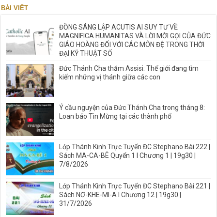
BÀI VIẾT
ĐỒNG SÁNG LẬP ACUTIS AI SUY TƯ VỀ
MAGNIFICA HUMANITAS VÀ LỜI MỜI GỌI CỦA ĐỨC
GIÁO HOÀNG ĐỐI VỚI CÁC MÔN ĐỆ TRONG THỜI
ĐẠI KỸ THUẬT SỐ
Đức Thánh Cha thăm Assisi: Thế giới đang tìm
kiếm những vị thánh giữa các con
Ý cầu nguyện của Đức Thánh Cha trong tháng 8:
Loan báo Tin Mừng tại các thành phố
Lớp Thánh Kinh Trực Tuyến ĐC Stephano Bài 222 |
Sách MA-CA-BÊ Quyển 1 I Chương 1 | 19g30 |
7/8/2026
Lớp Thánh Kinh Trực Tuyến ĐC Stephano Bài 221 |
Sách NƠ-KHE-MI-A I Chương 12 | 19g30 |
31/7/2026