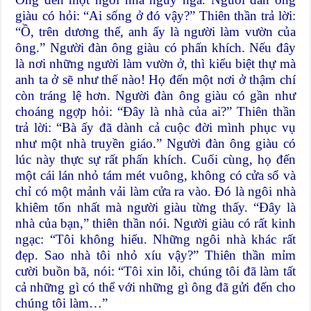
giàu có hỏi: “Ai sống ở đó vậy?” Thiên thần trả lời:
“Ồ, trên dương thế, anh ấy là người làm vườn của
ông.” Người đàn ông giàu có phấn khích. Nếu đây
là nơi những người làm vườn ở, thì kiểu biệt thự mà
anh ta ở sẽ như thế nào! Họ đến một nơi ở thậm chí
còn tráng lệ hơn. Người đàn ông giàu có gần như
choáng ngợp hỏi: “Đây là nhà của ai?” Thiên thần
trả lời: “Bà ấy đã dành cả cuộc đời mình phục vụ
như một nhà truyền giáo.” Người đàn ông giàu có
lúc này thực sự rất phấn khích. Cuối cùng, họ đến
một cái lán nhỏ tám mét vuông, không có cửa sổ và
chỉ có một mảnh vải làm cửa ra vào. Đó là ngôi nhà
khiêm tốn nhất mà người giàu từng thấy. “Đây là
nhà của bạn,” thiên thần nói. Người giàu có rất kinh
ngạc: “Tôi không hiểu. Những ngôi nhà khác rất
đẹp. Sao nhà tôi nhỏ xíu vậy?” Thiên thần mỉm
cười buồn bã, nói: “Tôi xin lỗi, chúng tôi đã làm tất
cả những gì có thể với những gì ông đã gửi đến cho
chúng tôi làm…”