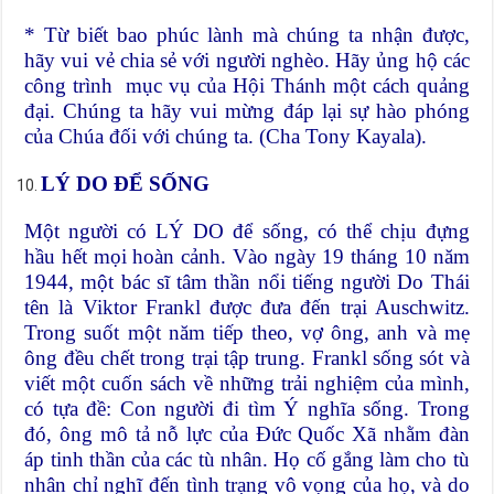
* Từ biết bao phúc lành mà chúng ta nhận được,
hãy vui vẻ chia sẻ với người nghèo. Hãy ủng hộ các
công trình mục vụ của Hội Thánh một cách quảng
đại. Chúng ta hãy vui mừng đáp lại sự hào phóng
của Chúa đối với chúng ta. (Cha Tony Kayala).
LÝ DO ĐỂ SỐNG
Một người có LÝ DO để sống, có thể chịu đựng
hầu hết mọi hoàn cảnh. Vào ngày 19 tháng 10 năm
1944, một bác sĩ tâm thần nổi tiếng người Do Thái
tên là Viktor Frankl được đưa đến trại Auschwitz.
Trong suốt một năm tiếp theo, vợ ông, anh và mẹ
ông đều chết trong trại tập trung. Frankl sống sót và
viết một cuốn sách về những trải nghiệm của mình,
có tựa đề: Con người đi tìm Ý nghĩa sống. Trong
đó, ông mô tả nỗ lực của Đức Quốc Xã nhằm đàn
áp tinh thần của các tù nhân. Họ cố gắng làm cho tù
nhân chỉ nghĩ đến tình trạng vô vọng của họ, và do