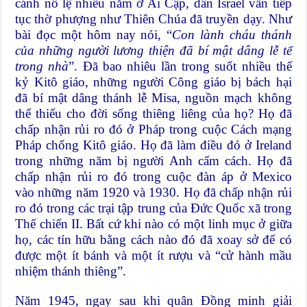
cảnh nô lệ nhiều năm ở Ai Cập, dân Israel vẫn tiếp
tục thờ phượng như Thiên Chúa đã truyền dạy. Như
bài đọc một hôm nay nói, “
Con lành cháu thánh
của những người lương thiện đã bí mật dâng lễ tế
trong nhà
”. Đã bao nhiêu lần trong suốt nhiều thế
kỷ Kitô giáo, những người Công giáo bị bách hại
đã bí mật dâng thánh lễ Misa, nguồn mạch không
thể thiếu cho đời sống thiêng liêng của họ? Họ đã
chấp nhận rủi ro đó ở Pháp trong cuộc Cách mạng
Pháp chống Kitô giáo. Họ đã làm điều đó ở Ireland
trong những năm bị người Anh cấm cách. Họ đã
chấp nhận rủi ro đó trong cuộc đàn áp ở Mexico
vào những năm 1920 và 1930. Họ đã chấp nhận rủi
ro đó trong các trại tập trung của Đức Quốc xã trong
Thế chiến II. Bất cứ khi nào có một linh mục ở giữa
họ, các tín hữu bằng cách nào đó đã xoay sở để có
được một ít bánh và một ít rượu và “cử hành mầu
nhiệm thánh thiêng”.
Năm 1945, ngay sau khi quân Đồng minh giải