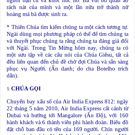
người bạn cũ và khóc nức nở. Bà vứt bỏ quần áo
rách nát của mình và một lần nữa trở thành nữ
hoàng mà bà được sinh ra.
* Thiên Chúa tìm kiếm chúng ta một cách tương tự.
Ngài dùng mọi phương pháp có thể để tìm chúng ta
và thuyết phục chúng ta rằng chúng ta đáng giá đối
với Ngài. Trong Tin Mừng hôm nay, chúng ta có
một sưu tập về các câu nói của Chúa Giêsu, tất cả
đều liên quan đến chủ đề chờ đợi Chúa và sẵn sàng
phục vụ Người. (Ẩn danh; do cha Botelho trích
dẫn).
CHÚA GỌI
Chuyến bay xấu số của Air India Express 812: ngày
22 tháng 5 năm 2010, Air India Express cất cánh từ
Dubai và hướng tới Mangalore (Ấn Độ), với 160
hành khách và 6 thành viên phi hành đoàn. Biểu đồ
đặt chỗ ban đầu có tên của 169 người. Chín người