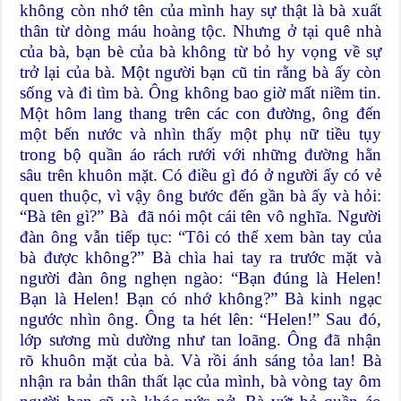
không còn nhớ tên của mình hay sự thật là bà xuất
thân từ dòng máu hoàng tộc. Nhưng ở tại quê nhà
của bà, bạn bè của bà không từ bỏ hy vọng về sự
trở lại của bà. Một người bạn cũ tin rằng bà ấy còn
sống và đi tìm bà. Ông không bao giờ mất niềm tin.
Một hôm lang thang trên các con đường, ông đến
một bến nước và nhìn thấy một phụ nữ tiều tụy
trong bộ quần áo rách rưới với những đường hằn
sâu trên khuôn mặt. Có điều gì đó ở người ấy có vẻ
quen thuộc, vì vậy ông bước đến gần bà ấy và hỏi:
“Bà tên gì?” Bà đã nói một cái tên vô nghĩa. Người
đàn ông vẫn tiếp tục: “Tôi có thể xem bàn tay của
bà được không?” Bà chìa hai tay ra trước mặt và
người đàn ông nghẹn ngào: “Bạn đúng là Helen!
Bạn là Helen! Bạn có nhớ không?” Bà kinh ngạc
ngước nhìn ông. Ông ta hét lên: “Helen!” Sau đó,
lớp sương mù dường như tan loãng. Ông đã nhận
rõ khuôn mặt của bà. Và rồi ánh sáng tỏa lan! Bà
nhận ra bản thân thất lạc của mình, bà vòng tay ôm