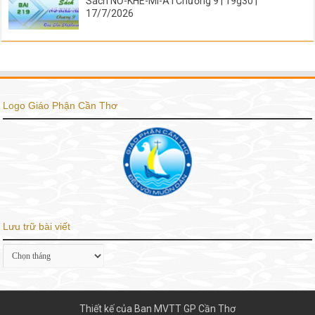
Sách NƠ-KHE-MI-A I Chương 9 | 19g30 |
17/7/2026
Logo Giáo Phận Cần Thơ
Lưu trữ bài viết
Lưu
trữ
bài
viết
Thiết kế của Ban MVTT GP Cần Thơ