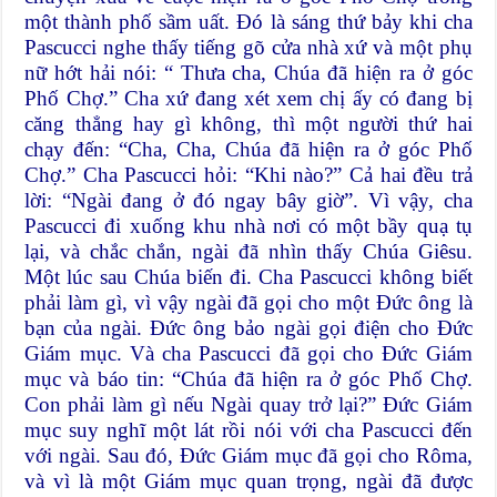
một thành phố sầm uất. Đó là sáng thứ bảy khi cha
Pascucci nghe thấy tiếng gõ cửa nhà xứ và một phụ
nữ hớt hải nói: “ Thưa cha, Chúa đã hiện ra ở góc
Phố Chợ.” Cha xứ đang xét xem chị ấy có đang bị
căng thẳng hay gì không, thì một người thứ hai
chạy đến: “Cha, Cha, Chúa đã hiện ra ở góc Phố
Chợ.” Cha Pascucci hỏi: “Khi nào?” Cả hai đều trả
lời: “Ngài đang ở đó ngay bây giờ”. Vì vậy, cha
Pascucci đi xuống khu nhà nơi có một bầy quạ tụ
lại, và chắc chắn, ngài đã nhìn thấy Chúa Giêsu.
Một lúc sau Chúa biến đi. Cha Pascucci không biết
phải làm gì, vì vậy ngài đã gọi cho một Đức ông là
bạn của ngài. Đức ông bảo ngài gọi điện cho Đức
Giám mục. Và cha Pascucci đã gọi cho Đức Giám
mục và báo tin: “Chúa đã hiện ra ở góc Phố Chợ.
Con phải làm gì nếu Ngài quay trở lại?” Đức Giám
mục suy nghĩ một lát rồi nói với cha Pascucci đến
với ngài. Sau đó, Đức Giám mục đã gọi cho Rôma,
và vì là một Giám mục quan trọng, ngài đã được