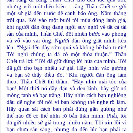
nhưng với một điều kiện – rằng Thần Chết sẽ gửi
một sứ giả đến trước để cảnh báo ông. Năm tháng
trôi qua. Rồi vào một buổi tối mùa đông lạnh giá,
khi người đàn ông đang ngồi suy nghĩ về tất cả tài
sản của mình, Thần Chết đột nhiên bước vào phòng
và vỗ vào vai ông. Người đàn ông giật mình kêu
lên: “Ngài đến đây sớm quá và không hề báo trước!
Tôi nghĩ chúng ta đã có một thỏa thuận.” Thần
Chết trả lời: “Tôi đã giữ đúng lời hứa của mình. Tôi
đã gửi cho bạn nhiều sứ giả. Hãy nhìn vào gương
và bạn sẽ thấy điều đó.” Khi người đàn ông làm
theo, Thần Chết thì thầm: “Hãy nhìn mái tóc của
bạn! Một thời nó đầy đặn và đen lánh, bây giờ nó
mỏng tanh và bạc trắng. Hãy nhìn cách bạn nghiêng
đầu để nghe tôi nói vì bạn không thể nghe rõ lắm.
Hãy quan sát cách bạn phải đứng gần gương như
thế nào để có thể nhìn rõ bản thân mình. Phải, tôi
đã gửi nhiều sứ giả trong nhiều năm. Tôi xin lỗi vì
bạn chưa sẵn sàng, nhưng đã đến lúc bạn phải ra