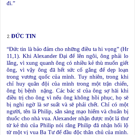
đi.”
ĐỨC TIN
“Đức tin là bảo đảm cho những điều ta hi vọng” (Hr
11,1). Khi Alexander Đại đế lên ngôi, ông phải lo
lắng, vì xung quanh ông có nhiều kẻ thù muốn giết
ông, vì vậy ông đã hết sức cố gắng để dẹp loạn
trong vương quốc của mình. Tuy nhiên, trong khi
chỉ huy quân đội của mình trong một trận chiến,
ông bị bệnh nặng. Các bác sĩ của ông sợ hãi khi
điều trị cho ông vì nếu ông không hồi phục, họ sẽ
bị nghi ngờ là sơ suất và sẽ phải chết. Chỉ có một
người, tên là Philip, sẵn sàng mạo hiểm và chuẩn bị
thuốc cho nhà vua. Alexander nhận được một lá thư
từ kẻ thù của Philip nói rằng Philip đã nhận hối lộ
từ một vị vua Ba Tư để đầu độc thân chủ của mình.