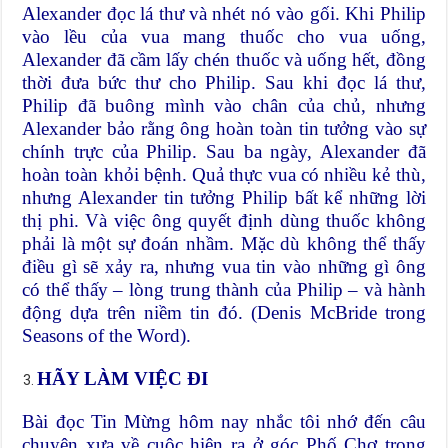
Alexander đọc lá thư và nhét nó vào gối. Khi Philip
vào lều của vua mang thuốc cho vua uống,
Alexander đã cầm lấy chén thuốc và uống hết, đồng
thời đưa bức thư cho Philip. Sau khi đọc lá thư,
Philip đã buông mình vào chân của chủ, nhưng
Alexander bảo rằng ông hoàn toàn tin tưởng vào sự
chính trực của Philip. Sau ba ngày, Alexander đã
hoàn toàn khỏi bệnh. Quả thực vua có nhiều kẻ thù,
nhưng Alexander tin tưởng Philip bất kể những lời
thị phi. Và việc ông quyết định dùng thuốc không
phải là một sự đoán nhầm. Mặc dù không thể thấy
điều gì sẽ xảy ra, nhưng vua tin vào những gì ông
có thể thấy – lòng trung thành của Philip – và hành
động dựa trên niềm tin đó. (Denis McBride trong
Seasons of the Word).
HÃY LÀM VIỆC ĐI
Bài đọc Tin Mừng hôm nay nhắc tôi nhớ đến câu
chuyện xưa về cuộc hiện ra ở góc Phố Chợ trong