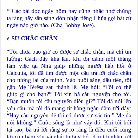
* Các bài đọc ngày hôm nay cũng nhắc nhở chúng
ta rằng hãy sẵn sàng đón nhận tiếng Chúa gọi bất cứ
ngày nào giờ nào. (Cha Bobby Jose).
SỰ CHẮC CHẮN
“Tôi chưa bao giờ có được sự chắc chắn, mà chỉ tin
tưởng: Cách đây khá lâu, khi tôi dành một tháng
làm việc tại Nhà giúp những người hấp hối ở
Calcutta, tôi đã tìm được một câu trả lời chắc chắn
cho tương lai của mình. Vào buổi sáng đầu tiên, tôi
gặp Mẹ Têrêsa sau thánh lễ. Mẹ hỏi: “Tôi có thể
giúp gì cho bạn?” Tôi xin bà cầu nguyện cho tôi.
“Bạn muốn tôi cầu nguyện điều gì?” Tôi đã nói lên
yêu cầu mà tôi đã mang từ hàng ngàn dặm tới đây:
“Hãy cầu nguyện để tôi có được sự xác tín.” Mẹ đã
nói không.” Cuộc sống là như vậy đó. Khi tôi hỏi
tại sao, bà trả lời rằng sự rõ ràng là điều cuối cùng
tôi còn bám víu và phải buông bỏ. Khi tôi nhận xét