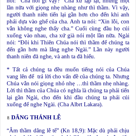
hỏi: “Cha nói gì vậy?” Cha xứ lặp lại, nhưng một
lần nữa với giọng nhẹ nhàng như thì thầm. Vì vậy,
người thanh niên tiến lại gần hơn cho đến khi anh
phải dựa vào ghế của cha. Anh ta nói: “Xin lỗi, con
vẫn không nghe thấy cha.” Cuối cùng đầu họ cúi
xuống vào nhau, cha xứ già nói một lần nữa. Ngài
nói: “Đôi khi Thiên Chúa nói thì thầm để chúng ta
đến gần hơn mà lắng nghe Ngài.” Lần này người
thanh niên đã nghe, và anh ta đã hiểu.
* Tất cả chúng ta đều muốn tiếng nói của Chúa
vang lên để trả lời cho vấn đề của chúng ta. Nhưng
Chúa vẫn nói giọng nhỏ nhẹ …thì thầm nhẹ nhàng.
Lời thì thầm của Chúa có nghĩa là chúng ta phải tiến
lại gần Ngài, cho đến khi đầu chúng ta phải cúi
xuống để nghe Ngài. (Cha Albrt Lakara).
DÂNG THÁNH LỄ
“Âm thầm dâng lễ tế” (Kn 18,9): Mặc dù phải chịu