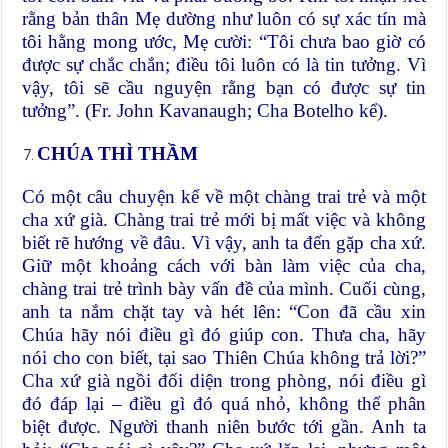
rằng bản thân Mẹ dường như luôn có sự xác tín mà
tôi hằng mong ước, Mẹ cười: “Tôi chưa bao giờ có
được sự chắc chắn; điều tôi luôn có là tin tưởng. Vì
vậy, tôi sẽ cầu nguyện rằng bạn có được sự tin
tưởng”. (Fr. John Kavanaugh; Cha Botelho kể).
CHÚA THÌ THẦM
Có một câu chuyện kể về một chàng trai trẻ và một
cha xứ già. Chàng trai trẻ mới bị mất việc và không
biết rẽ hướng về đâu. Vì vậy, anh ta đến gặp cha xứ.
Giữ một khoảng cách với bàn làm việc của cha,
chàng trai trẻ trình bày vấn đề của mình. Cuối cùng,
anh ta nắm chặt tay và hét lên: “Con đã cầu xin
Chúa hãy nói điều gì đó giúp con. Thưa cha, hãy
nói cho con biết, tại sao Thiên Chúa không trả lời?”
Cha xứ già ngồi đối diện trong phòng, nói điều gì
đó đáp lại – điều gì đó quá nhỏ, không thể phân
biệt được. Người thanh niên bước tới gần. Anh ta