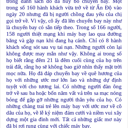
trong danh sách đó đã hủy bỏ chuyến bay. Một
trong số 160 hành khách vừa trở về từ Ấn Độ vào
ngày 20 nhưng đã bị người chồng đau yếu của chị
gọi trở về. Vì vậy, cô ấy đã lên chuyến bay này như
là chuyến bay có sẵn tiếp theo. Trong số 166 người,
158 người thiệt mạng khi máy bay lao qua đường
băng và gặp nạn khi đang hạ cánh. Chỉ có 8 hành
khách sống sót sau vụ tai nạn. Những người còn lại
không được may mắn như vậy. Không ai trong số
họ biết rằng đêm 21 là đêm cuối cùng của họ trên
trái đất, rằng họ sẽ không bao giờ nhìn thấy mặt trời
mọc nữa. Họ đã đáp chuyến bay về quê hương của
họ với những ước mơ lớn lao và những dự định
tuyệt vời cho tương lai. Có những người đàn ông
trở về sau ba hoặc bốn năm vất vả trên sa mạc nóng
bỏng để gặp gỡ những người thân yêu của họ. Có
những chàng trai trẻ lên máy bay với ước mơ về cô
dâu của họ, về lễ kỷ niệm đám cưới và niềm vui xây
dựng một gia đình mới. Tất cả những giấc mơ này
đã bị rơi rụng cùng với chiếc máy bay.