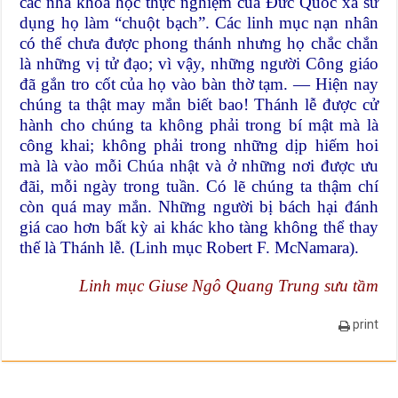
các nhà khoa học thực nghiệm của Đức Quốc xã sử
dụng họ làm “chuột bạch”. Các linh mục nạn nhân
có thể chưa được phong thánh nhưng họ chắc chắn
là những vị tử đạo; vì vậy, những người Công giáo
đã gắn tro cốt của họ vào bàn thờ tạm. — Hiện nay
chúng ta thật may mắn biết bao! Thánh lễ được cử
hành cho chúng ta không phải trong bí mật mà là
công khai; không phải trong những dịp hiếm hoi
mà là vào mỗi Chúa nhật và ở những nơi được ưu
đãi, mỗi ngày trong tuần. Có lẽ chúng ta thậm chí
còn quá may mắn. Những người bị bách hại đánh
giá cao hơn bất kỳ ai khác kho tàng không thể thay
thế là Thánh lễ. (Linh mục Robert F. McNamara).
Linh mục Giuse Ngô Quang Trung sưu tầm
print