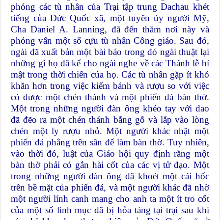
phóng các tù nhân của Trại tập trung Dachau khét
tiếng của Đức Quốc xã, một tuyên úy người Mỹ,
Cha Daniel A. Lanning, đã đến thăm nơi này và
phỏng vấn một số cựu tù nhân Công giáo. Sau đó,
ngài đã xuất bản một bài báo trong đó ngài thuật lại
những gì họ đã kể cho ngài nghe về các Thánh lễ bí
mật trong thời chiến của họ. Các tù nhân gặp ít khó
khăn hơn trong việc kiếm bánh và rượu so với việc
có được một chén thánh và một phiến đá bàn thờ.
Một trong những người đàn ông khéo tay với dao
đã đẽo ra một chén thánh bằng gỗ và lắp vào lòng
chén một ly rượu nhỏ. Một người khác nhặt một
phiến đá phẳng trên sân để làm bàn thờ. Tuy nhiên,
vào thời đó, luật của Giáo hội quy định rằng một
bàn thờ phải có gắn hài cốt của các vị tử đạo. Một
trong những người đàn ông đã khoét một cái hốc
trên bề mặt của phiến đá, và một người khác đã nhờ
một người lính canh mang cho anh ta một ít tro cốt
của một số linh mục đã bị hỏa táng tại trại sau khi