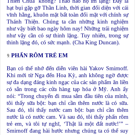
Thiên Chúa không? Thảo nào họ im lặng! Đây là
hạt bụi gặp gỡ Thần Linh, thời gian đối diện với cái
vĩnh hằng, khuôn mặt bất toàn đối mặt với chính sự
Thánh Thiện. Chúng ta cần những kinh nghiệm
như vậy biết bao ngày hôm nay! Những trải nghiệm
như vậy cần có sự thinh lặng. Tuy nhiên, trong sự
thinh lặng đó, có sức mạnh. (Cha King Duncan).
PHẤN RÔM TRẺ EM
Bạn có thể nhớ đến diễn viên hài Yakov Smirnoff.
Khi mới từ Nga đến Hoa Kỳ, anh không ngờ được
sự đa dạng đáng kinh ngạc của các sản phẩm ăn liền
có sẵn trong các cửa hàng tạp hóa ở Mỹ. Anh ấy
nói: “Trong chuyến đi mua sắm đầu tiên của mình,
tôi thấy sữa bột: bạn chỉ cần thêm nước là có sữa.
Sau đó, tôi thấy nước cam bột: bạn chỉ cần thêm
nước là có nước cam. Và sau đó, tôi thấy phấn rôm
trẻ em, và tôi tự nghĩ, ‘Thật là một đất nước!’” –
Smirnoff đang hài hước nhưng chúng ta có thể suy