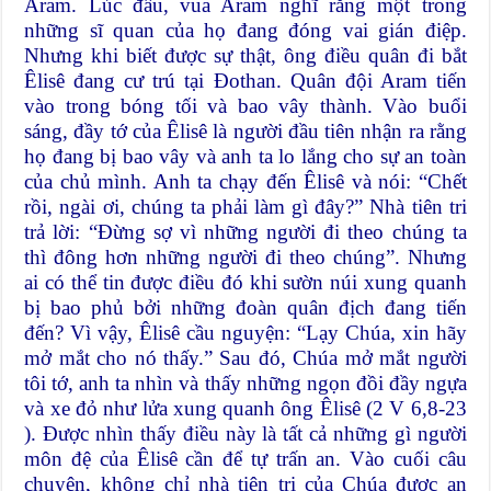
Aram. Lúc đầu, vua Aram nghĩ rằng một trong
những sĩ quan của họ đang đóng vai gián điệp.
Nhưng khi biết được sự thật, ông điều quân đi bắt
Êlisê đang cư trú tại Đothan. Quân đội Aram tiến
vào trong bóng tối và bao vây thành. Vào buổi
sáng, đầy tớ của Êlisê là người đầu tiên nhận ra rằng
họ đang bị bao vây và anh ta lo lắng cho sự an toàn
của chủ mình. Anh ta chạy đến Êlisê và nói: “Chết
rồi, ngài ơi, chúng ta phải làm gì đây?” Nhà tiên tri
trả lời: “Đừng sợ vì những người đi theo chúng ta
thì đông hơn những người đi theo chúng”. Nhưng
ai có thể tin được điều đó khi sườn núi xung quanh
bị bao phủ bởi những đoàn quân địch đang tiến
đến? Vì vậy, Êlisê cầu nguyện: “Lạy Chúa, xin hãy
mở mắt cho nó thấy.” Sau đó, Chúa mở mắt người
tôi tớ, anh ta nhìn và thấy những ngọn đồi đầy ngựa
và xe đỏ như lửa xung quanh ông Êlisê (2 V 6,8-23
). Được nhìn thấy điều này là tất cả những gì người
môn đệ của Êlisê cần để tự trấn an. Vào cuối câu
chuyện, không chỉ nhà tiên tri của Chúa được an