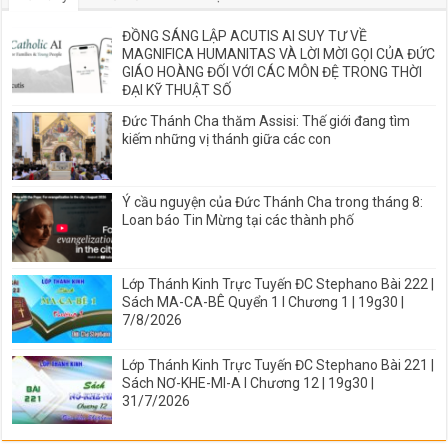
ĐỒNG SÁNG LẬP ACUTIS AI SUY TƯ VỀ
MAGNIFICA HUMANITAS VÀ LỜI MỜI GỌI CỦA ĐỨC
GIÁO HOÀNG ĐỐI VỚI CÁC MÔN ĐỆ TRONG THỜI
ĐẠI KỸ THUẬT SỐ
Đức Thánh Cha thăm Assisi: Thế giới đang tìm
kiếm những vị thánh giữa các con
Ý cầu nguyện của Đức Thánh Cha trong tháng 8:
Loan báo Tin Mừng tại các thành phố
Lớp Thánh Kinh Trực Tuyến ĐC Stephano Bài 222 |
Sách MA-CA-BÊ Quyển 1 I Chương 1 | 19g30 |
7/8/2026
Lớp Thánh Kinh Trực Tuyến ĐC Stephano Bài 221 |
Sách NƠ-KHE-MI-A I Chương 12 | 19g30 |
31/7/2026