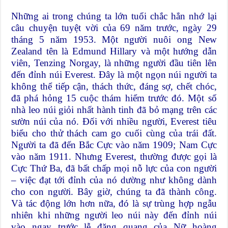
Những ai trong chúng ta lớn tuổi chắc hẳn nhớ lại
câu chuyện tuyệt vời của 69 năm trước, ngày 29
tháng 5 năm 1953. Một người nuôi ong New
Zealand tên là Edmund Hillary và một hướng dẫn
viên, Tenzing Norgay, là những người đầu tiên lên
đến đỉnh núi Everest. Đây là một ngọn núi người ta
không thể tiếp cận, thách thức, đáng sợ, chết chóc,
đã phá hỏng 15 cuộc thám hiểm trước đó. Một số
nhà leo núi giỏi nhất hành tinh đã bỏ mạng trên các
sườn núi của nó. Đối với nhiều người, Everest tiêu
biểu cho thử thách cam go cuối cùng của trái đất.
Người ta đã đến Bắc Cực vào năm 1909; Nam Cực
vào năm 1911. Nhưng Everest, thường được gọi là
Cực Thứ Ba, đã bất chấp mọi nỗ lực của con người
– việc đạt tới đỉnh của nó dường như không dành
cho con người. Bây giờ, chúng ta đã thành công.
Và tác động lớn hơn nữa, đó là sự trùng hợp ngẫu
nhiên khi những người leo núi này đến đỉnh núi
vào ngay trước lễ đăng quang của Nữ hoàng