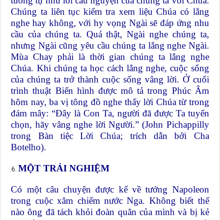
tương tự như lời cầu nguyện của chúng ta với Chúa.
Chúng ta liên tục kiểm tra xem liệu Chúa có lắng
nghe hay không, với hy vọng Ngài sẽ đáp ứng nhu
cầu của chúng ta. Quả thật, Ngài nghe chúng ta,
nhưng Ngài cũng yêu cầu chúng ta lắng nghe Ngài.
Mùa Chay phải là thời gian chúng ta lắng nghe
Chúa. Khi chúng ta học cách lắng nghe, cuộc sống
của chúng ta trở thành cuộc sống vâng lời. Ở cuối
trình thuật Biến hình được mô tả trong Phúc Âm
hôm nay, ba vị tông đồ nghe thấy lời Chúa từ trong
đám mây: “Đây là Con Ta, người đã được Ta tuyển
chọn, hãy vâng nghe lời Người.” (John Pichappilly
trong Bàn tiệc Lời Chúa; trích dẫn bởi Cha
Botelho).
MỘT TRẢI NGHIỆM
Có một câu chuyện được kể về tướng Napoleon
trong cuộc xâm chiếm nước Nga. Không biết thế
nào ông đã tách khỏi đoàn quân của mình và bị kẻ