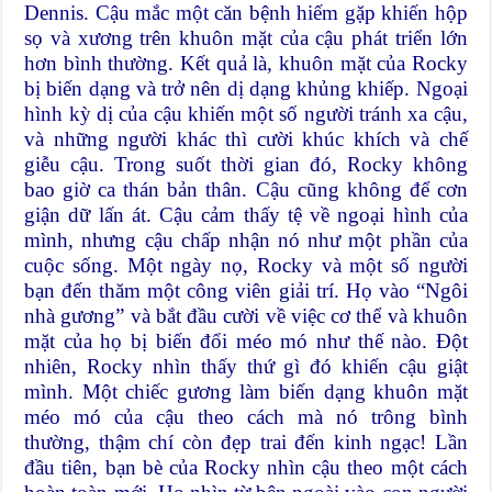
Dennis. Cậu mắc một căn bệnh hiếm gặp khiến hộp
sọ và xương trên khuôn mặt của cậu phát triển lớn
hơn bình thường. Kết quả là, khuôn mặt của Rocky
bị biến dạng và trở nên dị dạng khủng khiếp. Ngoại
hình kỳ dị của cậu khiến một số người tránh xa cậu,
và những người khác thì cười khúc khích và chế
giễu cậu. Trong suốt thời gian đó, Rocky không
bao giờ ca thán bản thân. Cậu cũng không để cơn
giận dữ lấn át. Cậu cảm thấy tệ về ngoại hình của
mình, nhưng cậu chấp nhận nó như một phần của
cuộc sống. Một ngày nọ, Rocky và một số người
bạn đến thăm một công viên giải trí. Họ vào “Ngôi
nhà gương” và bắt đầu cười về việc cơ thể và khuôn
mặt của họ bị biến đổi méo mó như thế nào. Đột
nhiên, Rocky nhìn thấy thứ gì đó khiến cậu giật
mình. Một chiếc gương làm biến dạng khuôn mặt
méo mó của cậu theo cách mà nó trông bình
thường, thậm chí còn đẹp trai đến kinh ngạc! Lần
đầu tiên, bạn bè của Rocky nhìn cậu theo một cách