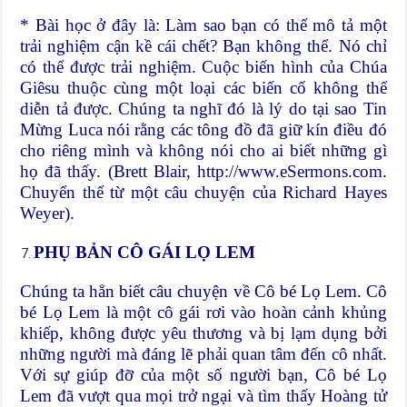
* Bài học ở đây là: Làm sao bạn có thể mô tả một
trải nghiệm cận kề cái chết? Bạn không thể. Nó chỉ
có thể được trải nghiệm. Cuộc biến hình của Chúa
Giêsu thuộc cùng một loại các biến cố không thể
diễn tả được. Chúng ta nghĩ đó là lý do tại sao Tin
Mừng Luca nói rằng các tông đồ đã giữ kín điều đó
cho riêng mình và không nói cho ai biết những gì
họ đã thấy. (Brett Blair, http://www.eSermons.com.
Chuyển thể từ một câu chuyện của Richard Hayes
Weyer).
PHỤ BẢN CÔ GÁI LỌ LEM
Chúng ta hẳn biết câu chuyện về Cô bé Lọ Lem. Cô
bé Lọ Lem là một cô gái rơi vào hoàn cảnh khủng
khiếp, không được yêu thương và bị lạm dụng bởi
những người mà đáng lẽ phải quan tâm đến cô nhất.
Với sự giúp đỡ của một số người bạn, Cô bé Lọ
Lem đã vượt qua mọi trở ngại và tìm thấy Hoàng tử