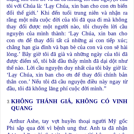
tôi với Chúa là: ‘Lạy Chúa, xin ban cho con ơn biến
đổi thế giới.’ Khi đến tuổi trung niên và nhận ra
rằng một nửa cuộc đời của tôi đã qua đi mà không
thay đổi được một người nào, tôi chuyển lời cầu
nguyện của mình thành: ‘Lạy Chúa, xin ban cho
con ơn để thay đổi tất cả những ai con tiếp xúc;
chẳng hạn gia đình và bạn bè của con và con sẽ hài
lòng.’ Bây giờ tôi đã già và những ngày của tôi đã
được điểm số, tôi bắt đầu thấy mình đã dại dột như
thế nào. Lời cầu nguyện duy nhất của tôi bây giờ là:
‘Lạy Chúa, xin ban cho ơn để thay đổi chính bản
thân con.’ Nếu tôi đã cầu nguyện điều này ngay từ
đầu, tôi đã không lãng phí cuộc đời mình.”
KHÔNG THÁNH GIÁ, KHÔNG CÓ VINH
QUANG
Arthur Ashe, tay vợt huyền thoại người Mỹ gốc
Phi sắp qua đời vì bệnh ung thư. Anh ta đã nhận