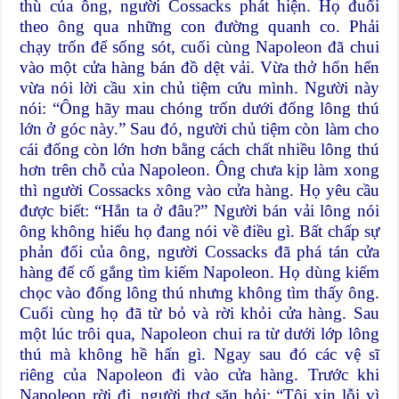
thù của ông, người Cossacks phát hiện. Họ đuổi
theo ông qua những con đường quanh co. Phải
chạy trốn để sống sót, cuối cùng Napoleon đã chui
vào một cửa hàng bán đồ dệt vải. Vừa thở hổn hển
vừa nói lời cầu xin chủ tiệm cứu mình. Người này
nói: “Ông hãy mau chóng trốn dưới đống lông thú
lớn ở góc này.” Sau đó, người chủ tiệm còn làm cho
cái đống còn lớn hơn bằng cách chất nhiều lông thú
hơn trên chỗ của Napoleon. Ông chưa kịp làm xong
thì người Cossacks xông vào cửa hàng. Họ yêu cầu
được biết: “Hắn ta ở đâu?” Người bán vải lông nói
ông không hiểu họ đang nói về điều gì. Bất chấp sự
phản đối của ông, người Cossacks đã phá tán cửa
hàng để cố gắng tìm kiếm Napoleon. Họ dùng kiếm
chọc vào đống lông thú nhưng không tìm thấy ông.
Cuối cùng họ đã từ bỏ và rời khỏi cửa hàng. Sau
một lúc trôi qua, Napoleon chui ra từ dưới lớp lông
thú mà không hề hấn gì. Ngay sau đó các vệ sĩ
riêng của Napoleon đi vào cửa hàng. Trước khi
Napoleon rời đi, người thợ săn hỏi: “Tôi xin lỗi vì