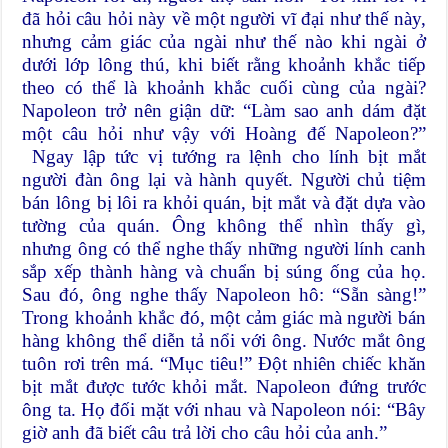
đã hỏi câu hỏi này về một người vĩ đại như thế này,
nhưng cảm giác của ngài như thế nào khi ngài ở
dưới lớp lông thú, khi biết rằng khoảnh khắc tiếp
theo có thể là khoảnh khắc cuối cùng của ngài?
Napoleon trở nên giận dữ: “Làm sao anh dám đặt
một câu hỏi như vậy với Hoàng đế Napoleon?”
Ngay lập tức vị tướng ra lệnh cho lính bịt mắt
người đàn ông lại và hành quyết. Người chủ tiệm
bán lông bị lôi ra khỏi quán, bịt mắt và đặt dựa vào
tường của quán. Ông không thể nhìn thấy gì,
nhưng ông có thể nghe thấy những người lính canh
sắp xếp thành hàng và chuẩn bị súng ống của họ.
Sau đó, ông nghe thấy Napoleon hô: “Sẵn sàng!”
Trong khoảnh khắc đó, một cảm giác mà người bán
hàng không thể diễn tả nổi với ông. Nước mắt ông
tuôn rơi trên má. “Mục tiêu!” Đột nhiên chiếc khăn
bịt mắt được tước khỏi mắt. Napoleon đứng trước
ông ta. Họ đối mặt với nhau và Napoleon nói: “Bây
giờ anh đã biết câu trả lời cho câu hỏi của anh.”