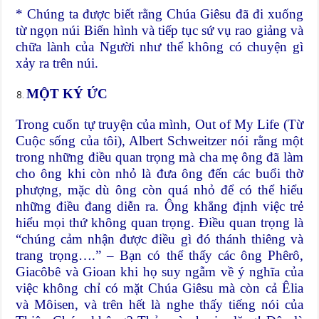
* Chúng ta được biết rằng Chúa Giêsu đã đi xuống
từ ngọn núi Biến hình và tiếp tục sứ vụ rao giảng và
chữa lành của Người như thể không có chuyện gì
xảy ra trên núi.
MỘT KÝ ỨC
Trong cuốn tự truyện của mình, Out of My Life (Từ
Cuộc sống của tôi), Albert Schweitzer nói rằng một
trong những điều quan trọng mà cha mẹ ông đã làm
cho ông khi còn nhỏ là đưa ông đến các buổi thờ
phượng, mặc dù ông còn quá nhỏ để có thể hiểu
những điều đang diễn ra. Ông khẳng định việc trẻ
hiểu mọi thứ không quan trọng. Điều quan trọng là
“chúng cảm nhận được điều gì đó thánh thiêng và
trang trọng….” – Bạn có thể thấy các ông Phêrô,
Giacôbê và Gioan khi họ suy ngẫm về ý nghĩa của
việc không chỉ có mặt Chúa Giêsu mà còn cả Êlia
và Môisen, và trên hết là nghe thấy tiếng nói của