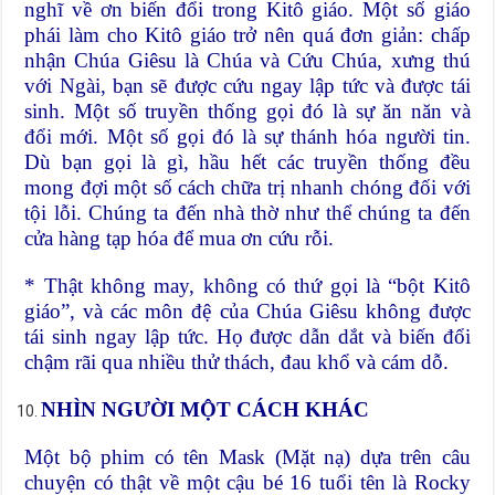
nghĩ về ơn biến đổi trong Kitô giáo. Một số giáo
phái làm cho Kitô giáo trở nên quá đơn giản: chấp
nhận Chúa Giêsu là Chúa và Cứu Chúa, xưng thú
với Ngài, bạn sẽ được cứu ngay lập tức và được tái
sinh. Một số truyền thống gọi đó là sự ăn năn và
đổi mới. Một số gọi đó là sự thánh hóa người tin.
Dù bạn gọi là gì, hầu hết các truyền thống đều
mong đợi một số cách chữa trị nhanh chóng đối với
tội lỗi. Chúng ta đến nhà thờ như thể chúng ta đến
cửa hàng tạp hóa để mua ơn cứu rỗi.
* Thật không may, không có thứ gọi là “bột Kitô
giáo”, và các môn đệ của Chúa Giêsu không được
tái sinh ngay lập tức. Họ được dẫn dắt và biến đổi
chậm rãi qua nhiều thử thách, đau khổ và cám dỗ.
NHÌN NGƯỜI MỘT CÁCH KHÁC
Một bộ phim có tên Mask (Mặt nạ) dựa trên câu
chuyện có thật về một cậu bé 16 tuổi tên là Rocky