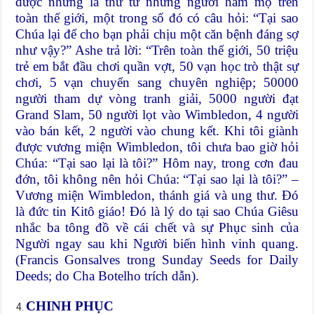
được những lá thư từ những người hâm mộ trên
toàn thế giới, một trong số đó có câu hỏi: “Tại sao
Chúa lại để cho bạn phải chịu một căn bệnh đáng sợ
như vậy?” Ashe trả lời: “Trên toàn thế giới, 50 triệu
trẻ em bắt đầu chơi quần vợt, 50 vạn học trò thật sự
chơi, 5 vạn chuyển sang chuyên nghiệp; 50000
người tham dự vòng tranh giải, 5000 người đạt
Grand Slam, 50 người lọt vào Wimbledon, 4 người
vào bán kết, 2 người vào chung kết. Khi tôi giành
được vương miện Wimbledon, tôi chưa bao giờ hỏi
Chúa: “Tại sao lại là tôi?” Hôm nay, trong cơn đau
đớn, tôi không nên hỏi Chúa: “Tại sao lại là tôi?” –
Vương miện Wimbledon, thánh giá và ung thư. Đó
là đức tin Kitô giáo! Đó là lý do tại sao Chúa Giêsu
nhắc ba tông đồ về cái chết và sự Phục sinh của
Người ngay sau khi Người biến hình vinh quang.
(Francis Gonsalves trong Sunday Seeds for Daily
Deeds; do Cha Botelho trích dẫn).
CHINH PHỤC