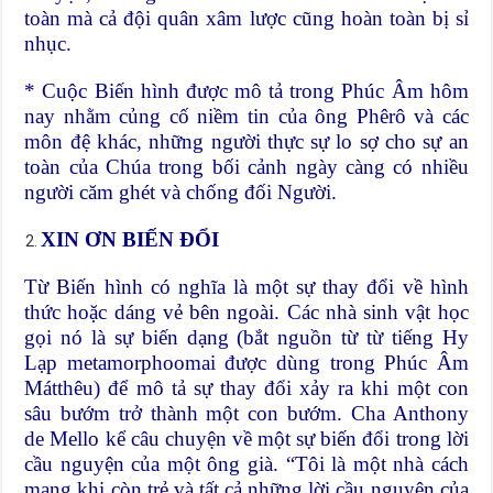
toàn mà cả đội quân xâm lược cũng hoàn toàn bị sỉ
nhục.
* Cuộc Biến hình được mô tả trong Phúc Âm hôm
nay nhằm củng cố niềm tin của ông Phêrô và các
môn đệ khác, những người thực sự lo sợ cho sự an
toàn của Chúa trong bối cảnh ngày càng có nhiều
người căm ghét và chống đối Người.
XIN ƠN BIẾN ĐỔI
Từ Biến hình có nghĩa là một sự thay đổi về hình
thức hoặc dáng vẻ bên ngoài. Các nhà sinh vật học
gọi nó là sự biến dạng (bắt nguồn từ từ tiếng Hy
Lạp metamorphoomai được dùng trong Phúc Âm
Mátthêu) để mô tả sự thay đổi xảy ra khi một con
sâu bướm trở thành một con bướm. Cha Anthony
de Mello kể câu chuyện về một sự biến đổi trong lời
cầu nguyện của một ông già. “Tôi là một nhà cách
mạng khi còn trẻ và tất cả những lời cầu nguyện của