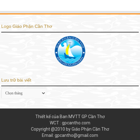
Logo Giáo Phận Cần Thơ
Lưu trữ bài viết
Lưu
trữ
bài
viết
Thiết kế của Ban MVTT GP Cần Thơ
WCT : gpcantho.com
Copyright @2010 by Giáo Phận Cần Thơ
Email: gpcantho@gmail.com