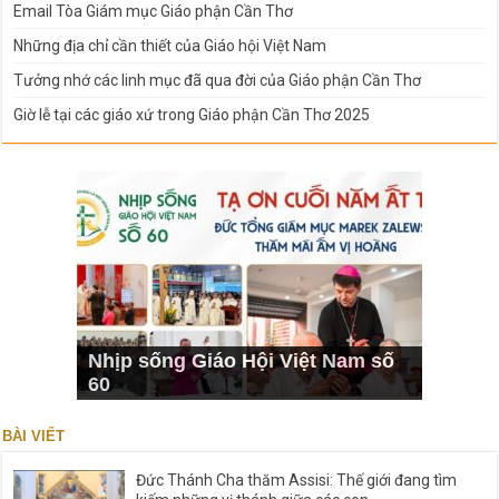
Email Tòa Giám mục Giáo phận Cần Thơ
Những địa chỉ cần thiết của Giáo hội Việt Nam
Tưởng nhớ các linh mục đã qua đời của Giáo phận Cần Thơ
Giờ lễ tại các giáo xứ trong Giáo phận Cần Thơ 2025
Nhịp sống Giáo Hội Việt Nam số
60
BÀI VIẾT
Đức Thánh Cha thăm Assisi: Thế giới đang tìm