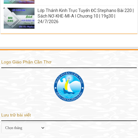
Lớp Thánh Kinh Trực Tuyến ĐC Stephano Bài 220 |
Sách NƠ-KHE-MI-A I Chương 10 | 19g30 |
24/7/2026
Logo Giáo Phận Cần Thơ
Lưu trữ bài viết
Lưu
trữ
bài