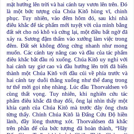
mặt hướng lên trời và hai cánh tay vươn lên trên. Đó
là một bức tượng của Chúa Kitô hùng vĩ, chinh
phục. Tuy nhiên, vào đêm hôm đó, sau khi nhà
điêu khắc để tác phẩm mới tuyệt vời của mình bằng
đất sét cho nó khô và cứng lại, một điều bất ngờ đã
xảy ra. Sương đậm thấm vào xưởng làm việc trong
đêm. Đất sét không đông cứng nhanh như mong
muốn. Các cánh tay nâng cao và đầu của tác phẩm
điêu khắc bắt đầu rủ xuống. Chúa Kitô uy nghi với
hai cánh tay giơ cao và đầu hướng lên trời đã biến
thành một Chúa Kitô với đầu cúi về phía trước và
hai cánh tay duỗi thẳng xuống như thể đang trong
tư thế mời gọi nhẹ nhàng. Lúc đầu Thorvaldsen vô
cùng thất vọng. Tuy nhiên, khi nghiên cứu tác
phẩm điêu khắc đã thay đổi, ông lại nhìn thấy một
khía cạnh của Chúa Kitô mà trước đây ông chưa
từng thấy. Chính Chúa Kitô là Đấng Cứu Độ hiền
lành, đầy lòng thương xót. Thorvaldsen đã khắc
trên phần đế của bức tượng đã hoàn thành, “Hãy