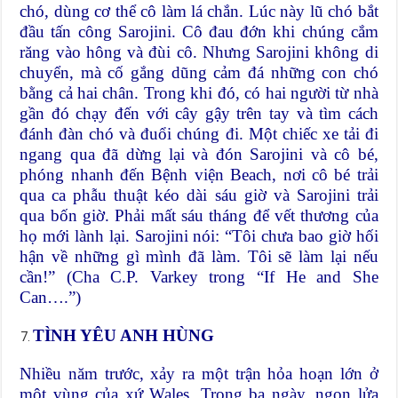
chó, dùng cơ thể cô làm lá chắn. Lúc này lũ chó bắt
đầu tấn công Sarojini. Cô đau đớn khi chúng cắm
răng vào hông và đùi cô. Nhưng Sarojini không di
chuyển, mà cố gắng dũng cảm đá những con chó
bằng cả hai chân. Trong khi đó, có hai người từ nhà
gần đó chạy đến với cây gậy trên tay và tìm cách
đánh đàn chó và đuổi chúng đi. Một chiếc xe tải đi
ngang qua đã dừng lại và đón Sarojini và cô bé,
phóng nhanh đến Bệnh viện Beach, nơi cô bé trải
qua ca phẫu thuật kéo dài sáu giờ và Sarojini trải
qua bốn giờ. Phải mất sáu tháng để vết thương của
họ mới lành lại. Sarojini nói: “Tôi chưa bao giờ hối
hận về những gì mình đã làm. Tôi sẽ làm lại nếu
cần!” (Cha C.P. Varkey trong “If He and She
Can….”)
TÌNH YÊU ANH HÙNG
Nhiều năm trước, xảy ra một trận hỏa hoạn lớn ở
một vùng của xứ Wales. Trong ba ngày, ngọn lửa