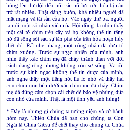
bùng lên dữ dội đến nỗi các nỗ lực cứu hỏa bị cản
trở rất nhiều. Thật đáng buồn, khá nhiều người đã
mất mạng và tài sản của họ. Vào ngày thứ ba, người
ta nói, một số nhân viên của Hội đồng đã nhìn thấy
một cái tổ chim trên cây và họ không thể tin rằng
nó đã sống sót sau sự tàn phá của trận hỏa hoạn hủy
diệt đó. Rất nhẹ nhàng, một công nhân đã đưa tổ
chim xuống. Trước sự ngạc nhiên của mình, anh
nhìn thấy xác chim mẹ đã cháy thành than với đôi
cánh dang rộng nhưng không còn sự sống. Và rồi
trước sự kinh ngạc không thể tin được của mình,
anh nghe thấy một tiếng hót líu lo nhỏ và thấy hai
con chim non bên dưới xác chim mẹ đã cháy. Chim
mẹ đã dũng cảm chọn cái chết để bảo vệ những đứa
con nhỏ của mình. Thật là một tình yêu anh hùng!
* Đây là những gì chúng ta tưởng niệm và cử hành
hôm nay. Thiên Chúa đã ban cho chúng ta Con
Ngài là Chúa Giêsu để chết thay cho chúng ta. Chúa