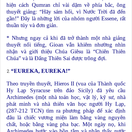
hiện cách Qumran chỉ vài dặm về phía bắc, ông
thuyết giảng: “Hãy sám hối, vì Nước Trời đã đến
gần!” Đây là những lời của nhóm người Essene, rất
thuần túy và đơn giản.
* Nhưng ngay cả khi đã trở thành một nhà giảng
thuyết nổi tiếng, Gioan vẫn khiêm nhường nhìn
nhận và giới thiệu Chúa Giêsu là “Chiên Thiên
Chúa” và là Đấng Thiên Sai được trông đợi.
“EUREKA, EUREKA!”
Theo truyền thuyết, Hieros II (vua của Thành quốc
Hy Lạp Syracuse trên đảo Sicily) đã yêu cầu
Archimedes (một nhà toán học, vật lý, kỹ sư, nhà
phát minh và nhà thiên văn học người Hy Lạp,
(287-212 TCN) tìm ra phương pháp để xác định
đâu là chiếc vương miện làm bằng vàng nguyên
chất, hoặc bằng vàng pha bạc. Một ngày nọ, khi
Archimedes bước vào bồn tắm và nhận thấy nước