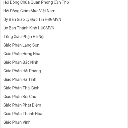
Hội Dòng Chúa Quan Phòng Cần Thơ
Hội Đồng Giám Mục Việt Nam
Ủy Ban Giáo Lý Đức Tin HĐGMVN
Ủy Ban Thánh Kinh HĐGMVN
Tổng Giáo Phận Hà Nội
Giáo Phận Lạng Sơn
Giáo Phận Hưng Hóa
Giáo Phận Bắc Ninh
Giáo Phận Hải Phòng
Giáo Phận Hà Tĩnh
Giáo Phận Thái Bình
Giáo Phận Bùi Chu
Giáo Phận Phát Diệm
Giáo Phận Thanh Hóa
Giáo Phận Vinh