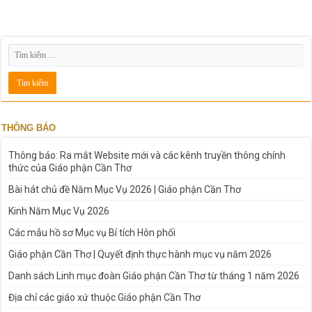
THÔNG BÁO
Thông báo: Ra mắt Website mới và các kênh truyền thông chính
thức của Giáo phận Cần Thơ
Bài hát chủ đề Năm Mục Vụ 2026 | Giáo phận Cần Thơ
Kinh Năm Mục Vụ 2026
Các mẫu hồ sơ Mục vụ Bí tích Hôn phối
Giáo phận Cần Thơ | Quyết định thực hành mục vụ năm 2026
Danh sách Linh mục đoàn Giáo phận Cần Thơ từ tháng 1 năm 2026
Địa chỉ các giáo xứ thuộc Giáo phận Cần Thơ