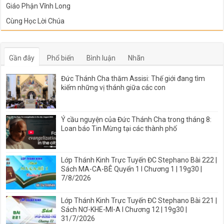
Giáo Phận Vĩnh Long
Cùng Học Lời Chúa
Gần đây
Phổ biến
Bình luận
Nhãn
Đức Thánh Cha thăm Assisi: Thế giới đang tìm
kiếm những vị thánh giữa các con
Ý cầu nguyện của Đức Thánh Cha trong tháng 8:
Loan báo Tin Mừng tại các thành phố
Lớp Thánh Kinh Trực Tuyến ĐC Stephano Bài 222 |
Sách MA-CA-BÊ Quyển 1 I Chương 1 | 19g30 |
7/8/2026
Lớp Thánh Kinh Trực Tuyến ĐC Stephano Bài 221 |
Sách NƠ-KHE-MI-A I Chương 12 | 19g30 |
31/7/2026