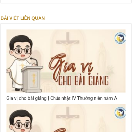
BÀI VIẾT LIÊN QUAN
Gia vị cho bài giảng | Chúa nhật IV Thường niên năm A