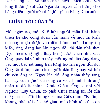
Đến Cùng Ta,” và hình ảnh Chiên Thiên Chúa với
lòng thương xót của Ngài đã truyền cảm hứng cho
hàng triệu người trên thế giới. (Cha King Duncan).
CHÍNH TỘI CỦA TÔI
Một ngày nọ, một Kitô hữu người châu Phi thánh
thiện kể cho cộng đoàn của mình về một thị kiến
mà ông nhận được vào đêm hôm trước. Trong thị
kiến, ông đang leo lên ngọn đồi để đến nhà thờ.
Đột nhiên ông nghe thấy tiếng bước chân phía sau.
Ông quay lại và nhìn thấy một người đàn ông đang
vác một bao rất nặng trên lưng leo lên ngọn đồi đó.
Ông rất thông cảm cho người đàn ông này và hỏi
chuyện ông ta. Ngay lúc đó, ông nhận thấy rằng
bàn tay của người đàn ông có sẹo. Thình lình ông
nhận ra đó là chính Chúa Giêsu. Ông ta nói với
Người: “Lạy Chúa, có phải Chúa mang tội lỗi của
thế gian lên đồi không?” Chúa Giêsu nói: “Không,
không phải tội của thế gian, mà chính tội của con