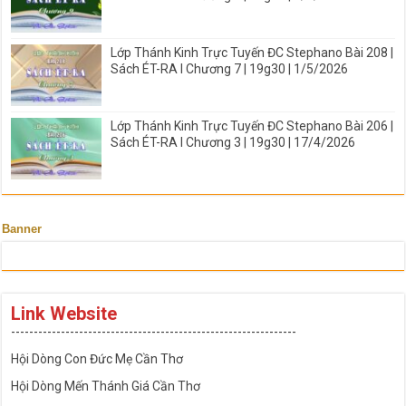
Lớp Thánh Kinh Trực Tuyến ĐC Stephano Bài 208 |
Sách ÉT-RA I Chương 7 | 19g30 | 1/5/2026
Lớp Thánh Kinh Trực Tuyến ĐC Stephano Bài 206 |
Sách ÉT-RA I Chương 3 | 19g30 | 17/4/2026
Banner
Link Website
---------------------------------------------------------------
Hội Dòng Con Đức Mẹ Cần Thơ
Hội Dòng Mến Thánh Giá Cần Thơ