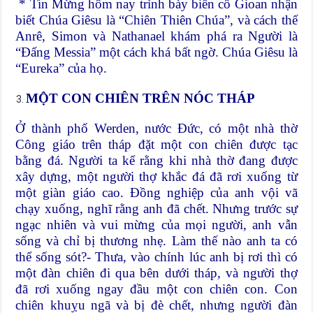
* Tin Mừng hôm nay trình bày biến cố Gioan nhận
biết Chúa Giêsu là “Chiên Thiên Chúa”, và cách thế
Anrê, Simon và Nathanael khám phá ra Người là
“Đấng Messia” một cách khá bất ngờ. Chúa Giêsu là
“Eureka” của họ.
MỘT CON CHIÊN TRÊN NÓC THÁP
Ở thành phố Werden, nước Đức, có một nhà thờ
Công giáo trên tháp đặt một con chiên được tạc
bằng đá. Người ta kể rằng khi nhà thờ đang được
xây dựng, một người thợ khắc đá đã rơi xuống từ
một giàn giáo cao. Đồng nghiệp của anh vội vã
chạy xuống, nghĩ rằng anh đã chết. Nhưng trước sự
ngạc nhiên và vui mừng của mọi người, anh vẫn
sống và chỉ bị thương nhẹ. Làm thế nào anh ta có
thể sống sót?- Thưa, vào chính lúc anh bị rơi thì có
một đàn chiên đi qua bên dưới tháp, và người thợ
đã rơi xuống ngay đầu một con chiên con. Con
chiên khuỵu ngã và bị đè chết, nhưng người đàn