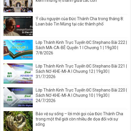
kiếm những vị thánh giữa các con
Ý cầu nguyện của Đức Thánh Cha trong tháng 8:
Loan báo Tin Mừng tại các thành phố
Lớp Thánh Kinh Trực Tuyến ĐC Stephano Bài 222 |
Sách MA-CA-BÊ Quyển 1 I Chương 1 | 19g30 |
7/8/2026
Lớp Thánh Kinh Trực Tuyến ĐC Stephano Bài 221 |
Sách NƠ-KHE-MI-A I Chương 12 | 19g30 |
31/7/2026
Lớp Thánh Kinh Trực Tuyến ĐC Stephano Bài 220 |
Sách NƠ-KHE-MI-A I Chương 10 | 19g30 |
24/7/2026
Bảo vệ sự sống – lời mời gọi của Đức Thánh Cha
trong một thế giới còn nhiều đe dọa đối với sự
sống