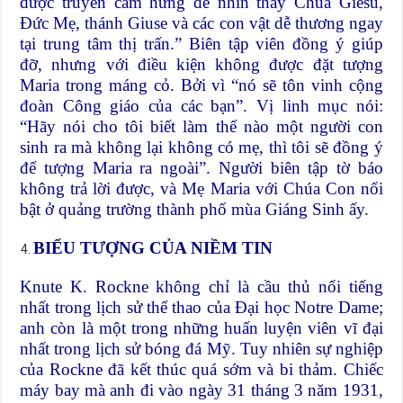
được truyền cảm hứng để nhìn thấy Chúa Giêsu,
Đức Mẹ, thánh Giuse và các con vật dễ thương ngay
tại trung tâm thị trấn.” Biên tập viên đồng ý giúp
đỡ, nhưng với điều kiện không được đặt tượng
Maria trong máng cỏ. Bởi vì “nó sẽ tôn vinh cộng
đoàn Công giáo của các bạn”. Vị linh mục nói:
“Hãy nói cho tôi biết làm thế nào một người con
sinh ra mà không lại không có mẹ, thì tôi sẽ đồng ý
để tượng Maria ra ngoài”. Người biên tập tờ báo
không trả lời được, và Mẹ Maria với Chúa Con nổi
bật ở quảng trường thành phố mùa Giáng Sinh ấy.
BIỂU TƯỢNG CỦA NIỀM TIN
Knute K. Rockne không chỉ là cầu thủ nổi tiếng
nhất trong lịch sử thể thao của Đại học Notre Dame;
anh còn là một trong những huấn luyện viên vĩ đại
nhất trong lịch sử bóng đá Mỹ. Tuy nhiên sự nghiệp
của Rockne đã kết thúc quá sớm và bi thảm. Chiếc
máy bay mà anh đi vào ngày 31 tháng 3 năm 1931,