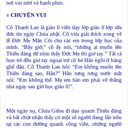
nơi vui tươi và hạnh phúc.
CHUYỆN VUI
Cô Thanh Lan là giáo lí viên dạy lớp giáo lí lớp sữa
đức tin ngày Chúa nhật. Cô vừa giải thích xong về
lễ Đức Mẹ Mân Côi cho các em trong lớp học của
mình. “Bây giờ,” cô ấy nói, “những ai muốn lên
Thiên đàng để nhìn thấy Đức Mẹ thì giơ tay.” Tất cả
bọn trẻ đều giơ tay ngoại trừ cô bé Hân ngồi ở hàng
ghế đầu. Cô Thanh Lan hỏi: “Em không muốn lên
Thiên đàng sao, Hân?” Hân rưng rưng nước mắt
nói: “Em không thể. Mẹ em bảo em phải về thẳng
nhà ngay sau giờ học giáo lí!”.
Một ngày nọ, Chúa Giêsu đi dạo quanh Thiên đàng
và bất chợt nhận thấy có một số người đang lẩn trốn
tại các con đường quanh công viên, những người