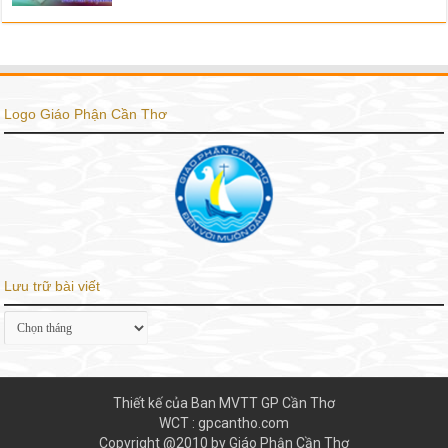
Logo Giáo Phận Cần Thơ
Lưu trữ bài viết
Lưu
trữ
bài
viết
Thiết kế của Ban MVTT GP Cần Thơ
WCT : gpcantho.com
Copyright @2010 by Giáo Phận Cần Thơ