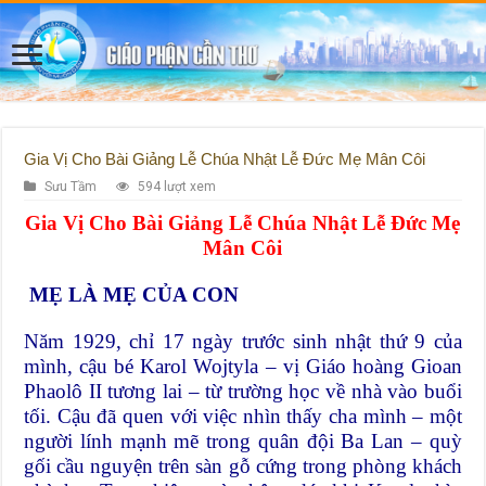
Gia Vị Cho Bài Giảng Lễ Chúa Nhật Lễ Đức Mẹ Mân Côi
Sưu Tầm
594 lượt xem
Gia Vị Cho Bài Giảng Lễ Chúa Nhật Lễ Đức Mẹ
Mân Côi
MẸ LÀ MẸ CỦA CON
Năm 1929, chỉ 17 ngày trước sinh nhật thứ 9 của
mình, cậu bé Karol Wojtyla – vị Giáo hoàng Gioan
Phaolô II tương lai – từ trường học về nhà vào buổi
tối. Cậu đã quen với việc nhìn thấy cha mình – một
người lính mạnh mẽ trong quân đội Ba Lan – quỳ
gối cầu nguyện trên sàn gỗ cứng trong phòng khách