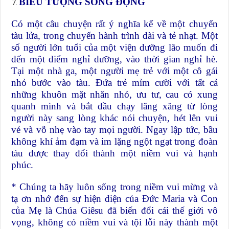
BIỂU TƯỢNG SỐNG ĐỘNG
Có một câu chuyện rất ý nghĩa kể về một chuyến
tàu lửa, trong chuyến hành trình dài và tẻ nhạt. Một
số người lớn tuổi của một viện dưỡng lão muốn đi
đến một điểm nghỉ dưỡng, vào thời gian nghỉ hè.
Tại một nhà ga, một người mẹ trẻ với một cô gái
nhỏ bước vào tàu. Đứa trẻ mỉm cười với tất cả
những khuôn mặt nhăn nhó, ưu tư, cau có xung
quanh mình và bắt đầu chạy lăng xăng từ lòng
người này sang lòng khác nói chuyện, hét lên vui
vẻ và vỗ nhẹ vào tay mọi người. Ngay lập tức, bầu
không khí ảm đạm và im lặng ngột ngạt trong đoàn
tàu được thay đổi thành một niềm vui và hạnh
phúc.
* Chúng ta hãy luôn sống trong niềm vui mừng và
tạ ơn nhớ đến sự hiện diện của Đức Maria và Con
của Mẹ là Chúa Giêsu đã biến đổi cái thế giới vô
vọng, không có niềm vui và tội lỗi này thành một