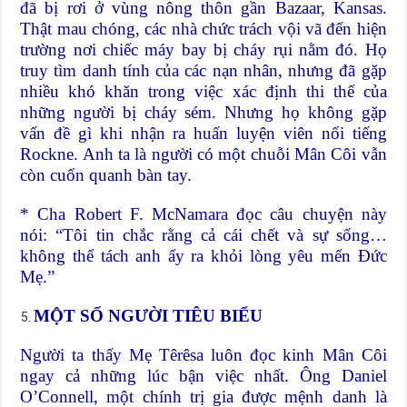
đã bị rơi ở vùng nông thôn gần Bazaar, Kansas.
Thật mau chóng, các nhà chức trách vội vã đến hiện
trường nơi chiếc máy bay bị cháy rụi nằm đó. Họ
truy tìm danh tính của các nạn nhân, nhưng đã gặp
nhiều khó khăn trong việc xác định thi thể của
những người bị cháy sém. Nhưng họ không gặp
vấn đề gì khi nhận ra huấn luyện viên nổi tiếng
Rockne. Anh ta là người có một chuỗi Mân Côi vẫn
còn cuốn quanh bàn tay.
* Cha Robert F. McNamara đọc câu chuyện này
nói: “Tôi tin chắc rằng cả cái chết và sự sống…
không thể tách anh ấy ra khỏi lòng yêu mến Đức
Mẹ.”
MỘT SỐ NGƯỜI TIÊU BIỂU
Người ta thấy Mẹ Têrêsa luôn đọc kinh Mân Côi
ngay cả những lúc bận việc nhất. Ông Daniel
O’Connell, một chính trị gia được mệnh danh là