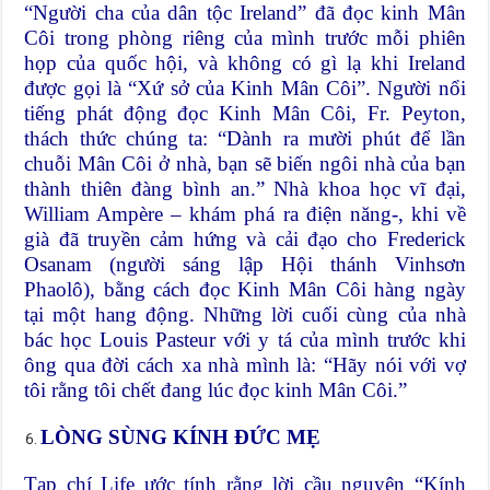
“Người cha của dân tộc Ireland” đã đọc kinh Mân
Côi trong phòng riêng của mình trước mỗi phiên
họp của quốc hội, và không có gì lạ khi Ireland
được gọi là “Xứ sở của Kinh Mân Côi”. Người nổi
tiếng phát động đọc Kinh Mân Côi, Fr. Peyton,
thách thức chúng ta: “Dành ra mười phút để lần
chuỗi Mân Côi ở nhà, bạn sẽ biến ngôi nhà của bạn
thành thiên đàng bình an.” Nhà khoa học vĩ đại,
William Ampère – khám phá ra điện năng-, khi về
già đã truyền cảm hứng và cải đạo cho Frederick
Osanam (người sáng lập Hội thánh Vinhsơn
Phaolô), bằng cách đọc Kinh Mân Côi hàng ngày
tại một hang động. Những lời cuối cùng của nhà
bác học Louis Pasteur với y tá của mình trước khi
ông qua đời cách xa nhà mình là: “Hãy nói với vợ
tôi rằng tôi chết đang lúc đọc kinh Mân Côi.”
LÒNG SÙNG KÍNH ĐỨC MẸ
Tạp chí Life ước tính rằng lời cầu nguyện “Kính