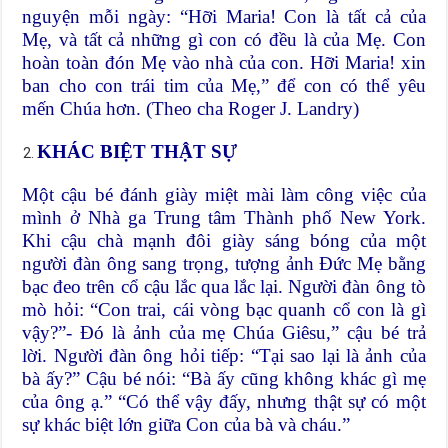
nguyện mỗi ngày: “Hỡi Maria! Con là tất cả của
Mẹ, và tất cả những gì con có đều là của Mẹ. Con
hoàn toàn đón Mẹ vào nhà của con. Hỡi Maria! xin
ban cho con trái tim của Mẹ,” để con có thể yêu
mến Chúa hơn. (Theo cha Roger J. Landry)
KHÁC BIỆT THẬT SỰ
Một cậu bé đánh giày miệt mài làm công việc của
mình ở Nhà ga Trung tâm Thành phố New York.
Khi cậu chà mạnh đôi giày sáng bóng của một
người đàn ông sang trọng, tượng ảnh Đức Mẹ bằng
bạc đeo trên cổ cậu lắc qua lắc lại. Người đàn ông tò
mò hỏi: “Con trai, cái vòng bạc quanh cổ con là gì
vậy?”- Đó là ảnh của mẹ Chúa Giêsu,” cậu bé trả
lời. Người đàn ông hỏi tiếp: “Tại sao lại là ảnh của
bà ấy?” Cậu bé nói: “Bà ấy cũng không khác gì mẹ
của ông ạ.” “Có thể vậy đấy, nhưng thật sự có một
sự khác biệt lớn giữa Con của bà và cháu.”