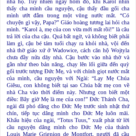
nhà họ. Tuy nhiên ngày hôm đó, khi Karol nhìn
thấy cha mình cầu nguyện, cậu thấy đầu gối cha
mình ướt đẫm trong một vũng nước mắt. “Có
chuyện gì vậy, Papa?” Giáo hoàng tương lai hỏi cha
mình. “Karol à, mẹ của con vừa mới mất rồi!” là câu
trả lời của cha cậu. Quá bất ngờ, và không biết phải
làm gì, cậu bé tám tuổi chạy ra khỏi nhà, vội đến
nhà thờ giáo xứ ở Wadowice, cách căn hộ Wojtyla
chưa đầy nửa dãy nhà. Cậu bước vào nhà thờ và
gần như theo bản năng, chạy lên lối giữa đến quỳ
gối trước tượng Đức Mẹ, và với chính giọt nước mắt
của mình, cầu nguyện với Ngài: “Lạy Mẹ Chúa
Giêsu, con không biết tại sao Chúa bắt mẹ con về
nhà Cha vào thời điểm này. Nhưng con biết một
điều: Bây giờ Mẹ là mẹ của con!” Đức Thánh Cha,
ngài đã phó dâng cho Đức Mẹ trước sinh nhật thứ
chín, tiếp tục dâng mình cho Đức Mẹ luôn mãi.
Khẩu hiệu của ngài, “Totus Tuus,” xuất phát từ lời
cầu nguyện dâng mình cho Đức Mẹ của thánh
Louis Marie Grignion de Montfort, người đã cầu