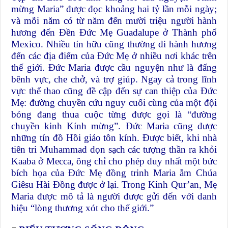
mừng Maria” được đọc khoảng hai tỷ lần mỗi ngày;
và mỗi năm có từ năm đến mười triệu người hành
hương đến Đền Đức Mẹ Guadalupe ở Thành phố
Mexico. Nhiều tín hữu cũng thường đi hành hương
đến các địa điểm của Đức Mẹ ở nhiều nơi khác trên
thế giới. Đức Maria được cầu nguyện như là đấng
bênh vực, che chở, và trợ giúp. Ngay cả trong lĩnh
vực thể thao cũng đề cập đến sự can thiệp của Đức
Mẹ: đường chuyền cứu nguy cuối cùng của một đội
bóng đang thua cuộc từng được gọi là “đường
chuyền kinh Kính mừng”. Đức Maria cũng được
những tín đồ Hồi giáo tôn kính. Được biết, khi nhà
tiên tri Muhammad dọn sạch các tượng thần ra khỏi
Kaaba ở Mecca, ông chỉ cho phép duy nhất một bức
bích họa của Đức Mẹ đồng trinh Maria ẵm Chúa
Giêsu Hài Đồng được ở lại. Trong Kinh Qur’an, Mẹ
Maria được mô tả là người được gửi đến với danh
hiệu “lòng thương xót cho thế giới.”