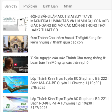
Gần đây
Phổ biến
Bình luận
Nhãn
ĐỒNG SÁNG LẬP ACUTIS AI SUY TƯ VỀ
MAGNIFICA HUMANITAS VÀ LỜI MỜI GỌI CỦA ĐỨC
GIÁO HOÀNG ĐỐI VỚI CÁC MÔN ĐỆ TRONG THỜI
ĐẠI KỸ THUẬT SỐ
Đức Thánh Cha thăm Assisi: Thế giới đang tìm
kiếm những vị thánh giữa các con
Ý cầu nguyện của Đức Thánh Cha trong tháng 8:
Loan báo Tin Mừng tại các thành phố
Lớp Thánh Kinh Trực Tuyến ĐC Stephano Bài 222 |
Sách MA-CA-BÊ Quyển 1 I Chương 1 | 19g30 |
7/8/2026
Lớp Thánh Kinh Trực Tuyến ĐC Stephano Bài 221 |
Sách NƠ-KHE-MI-A I Chương 12 | 19g30 |
31/7/2026