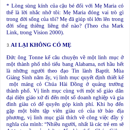
* Lòng sùng kính của cậu bé đối với Mẹ Maria có
thể là lời nhắc nhở tôi: Mẹ Maria đóng vai trò gì
trong đời sống của tôi? Mẹ đã giúp tôi lớn lên trong
đời sống thiêng liêng thế nào? (Theo cha Mark
Link, trong Vision 2000).
AI LẠI KHÔNG CÓ MẸ
Đức ông Tonne kể câu chuyện về một linh mục ở
một thành phố nhỏ tiểu bang Alabama, nơi hầu hết
là những người theo đạo Tin lành Baptít. Mùa
Giáng Sinh năm ấy, vị linh mục quyết định thiết kế
một máng cỏ Chúa Hài Đồng ở quảng trường
thành phố. Vị linh mục cùng với một số giáo dân
đại diện giáo xứ đi đến một số doanh nghiệp và gia
đình giàu có để quyên góp kinh phí. Khi họ đến
gặp một biên tập viên giàu có của tờ báo địa
phương, vị linh mục giải thích về công việc đầy ý
nghĩa của mình: “Nhiều người, nhất là các trẻ em sẽ