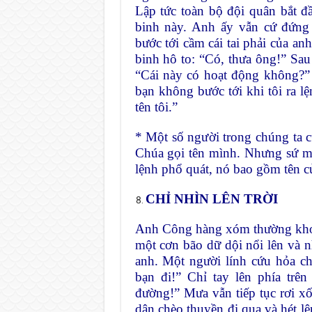
Lập tức toàn bộ đội quân bắt đầ
binh này. Anh ấy vẫn cứ đứng 
bước tới cầm cái tai phải của an
binh hô to: “Có, thưa ông!” Sau 
“Cái này có hoạt động không?” 
bạn không bước tới khi tôi ra l
tên tôi.”
* Một số người trong chúng ta 
Chúa gọi tên mình. Nhưng sứ m
lệnh phổ quát, nó bao gồm tên củ
CHỈ NHÌN LÊN TRỜI
Anh Công hàng xóm thường khoe 
một cơn bão dữ dội nổi lên và 
anh. Một người lính cứu hỏa ch
bạn đi!” Chỉ tay lên phía trê
đường!” Mưa vẫn tiếp tục rơi x
dân chèo thuyền đi qua và hét lê