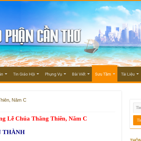
ận
Tin Giáo Hội
Phụng Vụ
Bài Viết
Sưu Tầm
Tài Liệu
Thiên, Năm C
ảng Lễ Chúa Thăng Thiên, Năm C
N THÀNH
THÔN