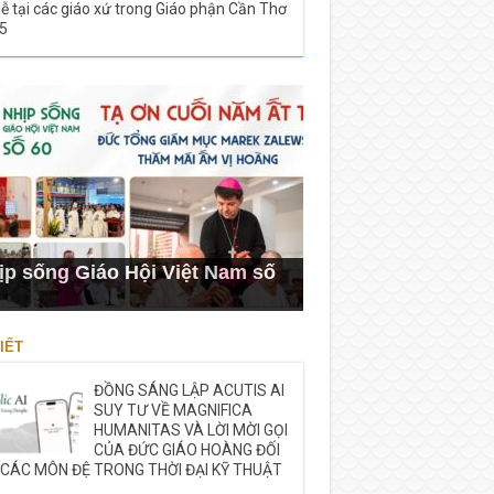
lễ tại các giáo xứ trong Giáo phận Cần Thơ
5
ịp sống Giáo Hội Việt Nam số
IẾT
ĐỒNG SÁNG LẬP ACUTIS AI
SUY TƯ VỀ MAGNIFICA
HUMANITAS VÀ LỜI MỜI GỌI
CỦA ĐỨC GIÁO HOÀNG ĐỐI
 CÁC MÔN ĐỆ TRONG THỜI ĐẠI KỸ THUẬT