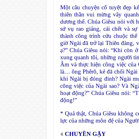
Một câu chuyện cổ tuyệt đẹp kể
thiên thần vui mừng vây quanh
dương thế. Chúa Giêsu nói với h
sứ vụ rao giảng, cái chết và s
thành công trình cứu chuộc thế 
giờ Ngài đã trở lại Thiên đàng, vậ
ạ?” Chúa Giêsu nói: “Khi còn ở 
xung quanh tôi, những người tin
Âm và thực hiện công việc của G
là… ông Phêrô, kẻ đã chối Ngài b
khi Ngài bị đóng đinh? Ngài mu
công việc của Ngài sao? Và Ng
hoạt động?” Chúa Giêsu nói: “T
động!”
* Quả thật, Chúa Giêsu không c
lực của những môn đệ của Ngườ
CHUYỀN GẬY