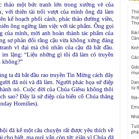
c thảo một bức tranh lớn trong xưởng vẽ của
, với thiên tài trổi vượt của mình ông đã làm
Thô
tru
lên kế hoạch phối cảnh, phác thảo đường viền,
Thơ
hiên ông ngừng làm việc với tác phẩm. Ông gọi
ng của mình, mời anh hoàn thành tác phẩm của
Bài
Cần
ảng sợ phản đối rằng cậu vừa không xứng đáng
tranh vĩ đại mà chủ nhân của cậu đã bắt đầu.
Kin
 im lặng: “Liệu những gì tôi đã làm có truyền
Các
h không?”
Giá
mục
ng ta đã bắt đầu rao truyền Tin Mừng cách đây
ười đã nói và đã làm. Người phác họa sứ điệp
Dan
từ 
thành nó. Cuộc đời của Chúa Giêsu không thôi
ch sao? Đây là sứ điệp của biến cố Chúa thăng
Địa
unday Homilies).
Ema
Nhữn
Tưở
hội đã kể một câu chuyện rất được yêu thích về
phậ
ài cho biết, ma quỷ vẫn còn tức giận vì Chúa đã