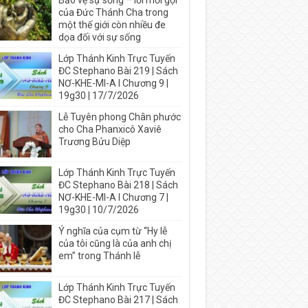
Bảo vệ sự sống – lời mời gọi
của Đức Thánh Cha trong
một thế giới còn nhiều đe
dọa đối với sự sống
Lớp Thánh Kinh Trực Tuyến
ĐC Stephano Bài 219 | Sách
NƠ-KHE-MI-A I Chương 9 |
19g30 | 17/7/2026
Lễ Tuyên phong Chân phước
cho Cha Phanxicô Xaviê
Trương Bửu Diệp
Lớp Thánh Kinh Trực Tuyến
ĐC Stephano Bài 218 | Sách
NƠ-KHE-MI-A I Chương 7 |
19g30 | 10/7/2026
Ý nghĩa của cụm từ “Hy lễ
của tôi cũng là của anh chị
em” trong Thánh lễ
Lớp Thánh Kinh Trực Tuyến
ĐC Stephano Bài 217 | Sách