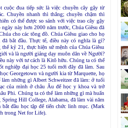
 cuộc đua tiếp sức là việc chuyền cây gậy từ
c. Chuyền nhanh thì thắng; chuyền chậm thì
iên có thể được so sánh với việc trao cây gậy
ào ngày này hơn 2000 năm trước, Chúa Giêsu đã
 Chúa cho các tông đồ. Chúa Giêsu giao cho họ
đã bắt đầu. Thực tế, điều này có nghĩa là gì?
g thế kỷ 21, thực hiện sứ mệnh của Chúa Giêsu
 giới và là người giảng dạy muôn dân về Người?
iều này với tư cách là Kitô hữu. Chúng ta có thể
ốt nghiệp đại học 25 tuổi mới đây đã làm. Sau
i học Georgetown và người kia từ Marquette, họ
 làm những gì Albert Schweitzer đã làm: ở tuổi
ạc của mình ở châu Âu để học y khoa và trở
châu Phi. Chúng ta có thể làm những gì mà huấn
 Spring Hill College, Alabama, đã làm vài năm
à bắt đầu học tập để tiến chức linh mục. (Mark
h trong Net for Life).