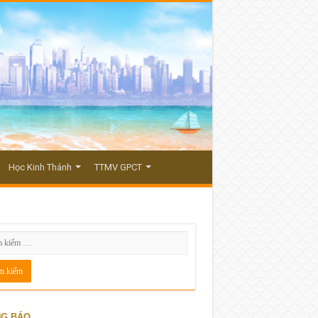
Học Kinh Thánh
TTMV GPCT
G BÁO