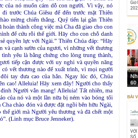
Giờ 
lực của nó muốn cám dỗ con người. Vì vậy, nó
202
o đi trước Chúa Giêsu để đến trước mặt Thiên
chào mừng chiến thắng. Quỷ tiến lại gần Thiên
ã hoàn thành công việc mà Cha đã giao cho con
ình để cứu rỗi thế giới. Hãy cho con chỗ danh
 sẻ quyền lực với Ngài.” Thiên Chúa đáp: “Hãy
ân và cạnh sườn của ngươi, vì những vết thương
 tình yêu là bằng chứng cho lòng trung thành,
gươi tiếp cận được với uy nghi và quyền năng
 có vết thương nào để xuất trình, vì mọi người
 đôi tay đưa cao của hắn. Ngay lúc đó, Chúa
Nh
60
lên cao! Alleluia! Hãy xem đây! Người cho thấy
 đinh Người vẫn mang! Alleluia! Tất nhiên, ma
đảo của nó và một lần nữa bị ném vào bóng tối
BÀI V
 Cha chào đón và được đặt ngồi bên hữu Ngài,
 thế giới mà Người yêu thương và đã chết một
nó”. (Linh mục Bruce Jenneker).
VỚI
SỐ