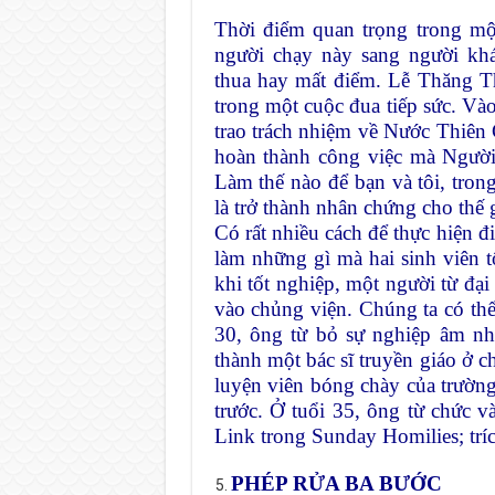
Thời điểm quan trọng trong một
người chạy này sang người khá
thua hay mất điểm. Lễ Thăng Th
trong một cuộc đua tiếp sức. V
trao trách nhiệm về Nước Thiên
hoàn thành công việc mà Người 
Làm thế nào để bạn và tôi, tron
là trở thành nhân chứng cho thế
Có rất nhiều cách để thực hiện đ
làm những gì mà hai sinh viên t
khi tốt nghiệp, một người từ đạ
vào chủng viện. Chúng ta có thể
30, ông từ bỏ sự nghiệp âm nh
thành một bác sĩ truyền giáo ở 
luyện viên bóng chày của trường
trước. Ở tuổi 35, ông từ chức v
Link trong Sunday Homilies; tríc
PHÉP RỬA BA BƯỚC