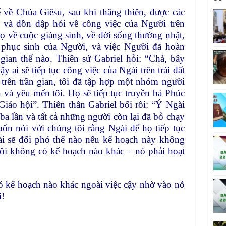
 về Chúa Giêsu, sau khi thăng thiên, được các
 và dồn dập hỏi về công việc của Người trên
ọ về cuộc giáng sinh, về đời sống thường nhật,
ự phục sinh của Người, và việc Người đã hoàn
gian thế nào. Thiên sứ Gabriel hỏi: “Chà, bây
y ai sẽ tiếp tục công việc của Ngài trên trái đất
trên trần gian, tôi đã tập hợp một nhóm người
 và yêu mến tôi. Họ sẽ tiếp tục truyền bá Phúc
iáo hội”. Thiên thần Gabriel bối rối: “Ý Ngài
a lần và tất cả những người còn lại đã bỏ chạy
ốn nói với chúng tôi rằng Ngài để họ tiếp tục
ài sẽ đối phó thế nào nếu kế hoạch này không
ôi không có kế hoạch nào khác – nó phải hoạt
ó kế hoạch nào khác ngoài việc cậy nhờ vào nỗ
i!