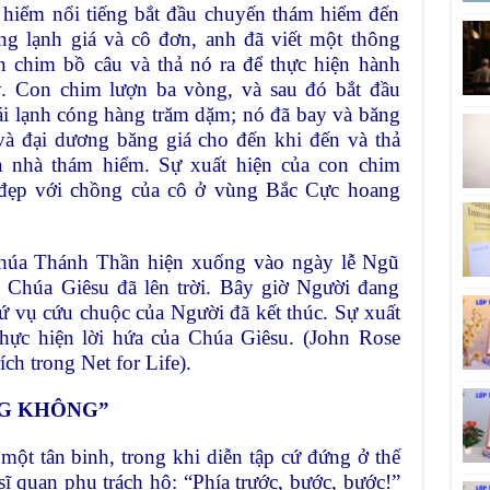
 hiểm nổi tiếng bắt đầu chuyến thám hiểm đến
ng lạnh giá và cô đơn, anh đã viết một thông
n chim bồ câu và thả nó ra để thực hiện hành
. Con chim lượn ba vòng, và sau đó bắt đầu
ái lạnh cóng hàng trăm dặm; nó đã bay và băng
à đại dương băng giá cho đến khi đến và thả
a nhà thám hiểm. Sự xuất hiện của con chim
 đẹp với chồng của cô ở vùng Bắc Cực hoang
Chúa Thánh Thần hiện xuống vào ngày lễ Ngũ
 Chúa Giêsu đã lên trời. Bây giờ Người đang
 vụ cứu chuộc của Người đã kết thúc. Sự xuất
hực hiện lời hứa của Chúa Giêsu. (John Rose
ch trong Net for Life).
NG KHÔNG”
ột tân binh, trong khi diễn tập cứ đứng ở thế
ĩ quan phụ trách hô: “Phía trước, bước, bước!”