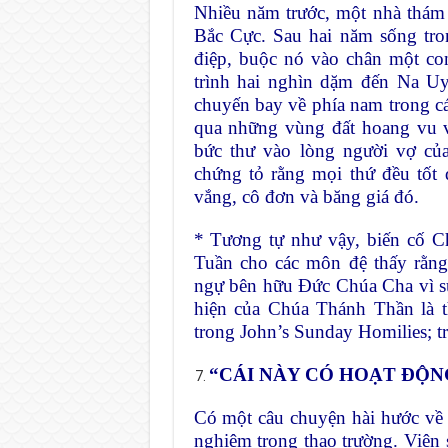
Nhiều năm trước, một nhà thám
Bắc Cực. Sau hai năm sống tro
điệp, buộc nó vào chân một co
trình hai nghìn dặm đến Na Uy
chuyến bay về phía nam trong c
qua những vùng đất hoang vu v
bức thư vào lòng người vợ củ
chứng tỏ rằng mọi thứ đều tốt
vắng, cô đơn và băng giá đó.
* Tương tự như vậy, biến cố 
Tuần cho các môn đệ thấy rằng
ngự bên hữu Đức Chúa Cha vì sứ
hiện của Chúa Thánh Thần là t
trong John’s Sunday Homilies; trí
“CÁI NÀY CÓ HOẠT ĐỘ
Có một câu chuyện hài hước về m
nghiêm trong thao trường. Viên s