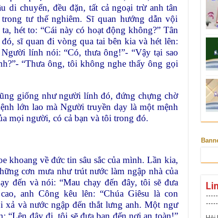
u di chuyển, đều đặn, tất cả ngoại trừ anh tân
trong tư thế nghiêm. Sĩ quan hướng dẫn vội
h ta, hét to: “Cái này có hoạt động không?” Tân
đó, sĩ quan đi vòng qua tai bên kia và hét lên:
Người lính nói: “Có, thưa ông!”- “Vậy tại sao
ệnh?”- “Thưa ông, tôi không nghe thấy ông gọi
cũng giống như người lính đó, đứng chựng chờ
ệnh lớn lao mà Người truyền dạy là một mệnh
a mọi người, có cả bạn và tôi trong đó.
Bann
khoang về đức tin sâu sắc của mình. Lần kia,
những cơn mưa như trút nước làm ngập nhà của
ạy đến và nói: “Mau chạy đến đây, tôi sẽ đưa
Li
n cao, anh Công kêu lên: “Chúa Giêsu là con
-----
ối xả và nước ngập đến thắt lưng anh. Một ngư
-----
n: “Lên đây đi, tôi sẽ đưa bạn đến nơi an toàn!”