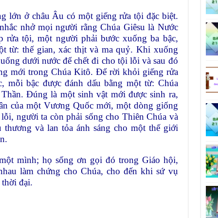
 lớn ở châu Âu có một giếng rửa tội đặc biệt.
nhắc nhở mọi người rằng Chúa Giêsu là Nước
p rửa tội, một người phải bước xuống ba bậc,
 từ: thế gian, xác thịt và ma quỷ. Khi xuống
uống dưới nước để chết đi cho tội lỗi và sau đó
ng mới trong Chúa Kitô. Để rời khỏi giếng rửa
bậc, mỗi bậc được đánh dấu bằng một từ: Chúa
hần. Đúng là một sinh vật mới được sinh ra,
dân của một Vương Quốc mới, một dòng giống
i lỗi, người ta còn phải sống cho Thiên Chúa và
u thương và lan tỏa ánh sáng cho một thế giới
n.
một mình; họ sống ơn gọi đó trong Giáo hội,
nhau làm chứng cho Chúa, cho đến khi sứ vụ
thời đại.