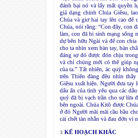
đánh bại nó và lấy mất quyền 
giả dạng chính Chúa Giêsu, la
Chúa và giơ hai tay lên cao để 
Chúa, nói rằng: “Con đây, con đ
làm, con đã hi sinh mạng sống m
dự bên hữu Ngài và để con chia
cho ta nhìn xem bàn tay, bàn ch
đáng sợ đó được đón chịu trong
và chỉ chúng mới có thể giúp n
của ta.” Tất nhiên, ác quỷ không
trên Thiên đàng đều nhìn thấy
Giêsu xuất hiện. Người đưa tay 
dấu ấn của tình yêu qua các dấu
quỷ đã bị vạch trần cho sự lừa 
bên ngoài. Chúa Kitô được Chúa
ở đó Người mãi mãi cầu bầu cho
cái chết tàn nhẫn và đau đớn vì 
KẾ HOẠCH KHÁC