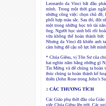
Leonardo da Vinci bắt đầu phá
mình. Trong một thời gian ngắn
những công việc: chọn chủ đề, 
phối hợp màu sắc. Sau đó, đột n
một trong những học trò tài nă
ông. Người học sinh bối rối ho
vừa không thể hoàn thành bức 
Nhưng da Vinci đã khiến anh ta
cảm hứng để cậu nỗ lực hết mìn
* Chúa Giêsu, vị Tôn Sư của chú
hai nghìn năm bằng những gì Ng
Tin Mừng và để chúng ta hoàn 
thúc chúng ta hoàn thành kế hoạ
thiên (John Rose trong John’s S
CÁC THƯƠNG TÍCH
Các Giáo phụ thời đầu của Giáo 
việc Chúa Giêsu lên trời. Các ng