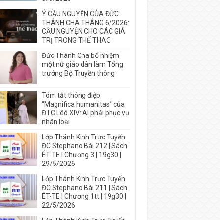
Ý CẦU NGUYỆN CỦA ĐỨC
THÁNH CHA THÁNG 6/2026:
CẦU NGUYỆN CHO CÁC GIÁ
TRỊ TRONG THỂ THAO
Đức Thánh Cha bổ nhiệm
một nữ giáo dân làm Tổng
trưởng Bộ Truyền thông
Tóm tắt thông điệp
“Magnifica humanitas” của
ĐTC Lêô XIV: AI phải phục vụ
nhân loại
Lớp Thánh Kinh Trực Tuyến
ĐC Stephano Bài 212 | Sách
ÉT-TE I Chương 3 | 19g30 |
29/5/2026
Lớp Thánh Kinh Trực Tuyến
ĐC Stephano Bài 211 | Sách
ÉT-TE I Chương 1tt | 19g30 |
22/5/2026