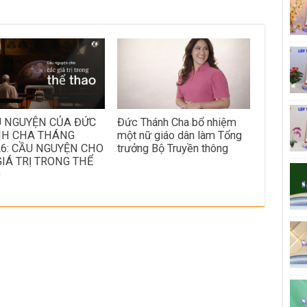
U NGUYỆN CỦA ĐỨC
Đức Thánh Cha bổ nhiệm
H CHA THÁNG
một nữ giáo dân làm Tổng
26: CẦU NGUYỆN CHO
trưởng Bộ Truyền thông
GIÁ TRỊ TRONG THỂ
O