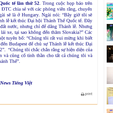
uốc tế lần thứ 52
. Trong cuộc họp báo trên
, ĐTC chia sẻ với các phóng viên rằng, chuyến
gài sẽ là ở Hungary. Ngài nói: “Bây giờ tôi sẽ
nh lễ kết thúc Đại hội Thánh Thể Quốc tế. Đây
 đất nước, nhưng chỉ để dâng Thánh lễ. Nhưng
 lái xe, tại sao không đến thăm Slovakia?” Các
t tuyên bố: “Chúng tôi rất vui mừng khi biết
đến Budapest để chủ sự Thánh lễ kết thúc Đại
2”. “Chúng tôi chắc chắn rằng sự hiện diện của
n và củng cố tinh thần cho tất cả chúng tôi và
hánh Thể”.
News Tiếng Việt
print