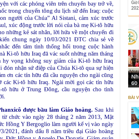
Giờ 
yện với các phóng viên trên chuyến bay trở về,
202
ốc trong chuyến tông du lịch sử đến Iraq: cuộc
con người của Chúa” Al Sistani, cảm xúc trước
l, xúc động trước lời nói của bà mẹ Ki-tô hữu
 cho những kẻ sát nhân, lời hứa về một chuyến đi
kiến chung ngày 10/03/2021 ĐTC chia sẻ về
nhắc đến tâm tình thống hối trong cuộc hành
mà Ki-tô hữu Iraq đã vác suốt những năm tháng
à hy vọng không suy giảm của Ki-tô hữu Iraq
i đón nhận sứ điệp của Chúa Ki-tô qua sự hiện
m ơn các tín hữu đã cầu nguyện cho ngài cũng
Nh
ỡ các Ki-tô hữu Iraq. Ngài mời gọi các tín hữu
60
i-tô hữu ở Trung Đông, cầu nguyện cho tình
ới.
BÀI V
hanxicô được bầu làm Giáo hoàng.
Sau khi
 từ chức vào ngày 28 tháng 2 năm 2013, Mật
c Hồng Y Bergoglio làm người kế vị vào ngày
3/2021, đánh dấu 8 năm triều đại Giáo hoàng
y, Đức Hồng y Angelo De Donatis, Giám quản