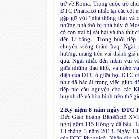
trở về Roma. Trong cuộc trò chu
ĐTC Phanxicô nhắc lại các cột m
gặp gỡ với “nhà thông thái và 
những nhà thờ bị phá hủy ở Mosu
có con trai bị sát hại và tha thứ
đến Li-băng
.
Trong buổi tiếp 
chuyến viếng thăm Iraq. Ngài 
hương, mang trên vai thánh giá 
qua. Ngài nhắc đến niềm vui v
giữa những đau khổ, và niềm vu
diện của ĐTC ở giữa họ. ĐTC cá
như đã bác ái trong việc giúp đ
tiếp tục cầu nguyện cho các K
huynh đệ và hòa bình trên thế gi
2.
Kỷ niệm
8 năm ngày ĐTC P
Đức Giáo hoàng Bênêđictô XVI
nghị gồm 115 Hồng y đã bầu Đứ
13 tháng 3 năm 2013. Ngày 13/
của ĐTC Phanxicô. Nhân dịp nà