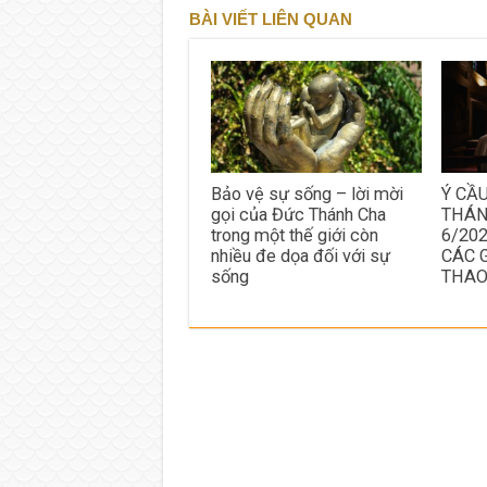
BÀI VIẾT LIÊN QUAN
Bảo vệ sự sống – lời mời
Ý CẦ
gọi của Đức Thánh Cha
THÁN
trong một thế giới còn
6/20
nhiều đe dọa đối với sự
CÁC 
sống
THA