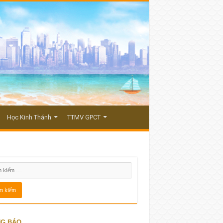
Học Kinh Thánh
TTMV GPCT
G BÁO