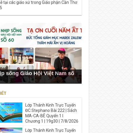
lễ tại các giáo xứ trong Giáo phận Cần Thơ
5
ịp sống Giáo Hội Việt Nam số
IẾT
Lớp Thánh Kinh Trực Tuyến
ĐC Stephano Bài 222 | Sách
MA-CA-BÊ Quyển 1 I
Chương 1 | 19g30 | 7/8/2026
Lớp Thánh Kinh Trực Tuyến