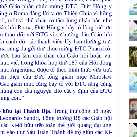
n thể Giáo phận chúc mừng ĐTC. Đức Hồng y
sống ở Roma dâng lời tạ ơn Thiên Chúa vì hồng
ô, một vị chủ chăn có tấm lòng nhân hậu như
áo hội Roma, Đức Hồng y bày tỏ lòng biết ơn
con thảo đối với ĐTC vì sự hướng dẫn Giáo hội
ên cạnh đó, các thành viên Ủy ban thường trực
na cũng đã gửi thư chúc mừng ĐTC Phanxicô,
ược bầu làm chủ chăn của Giáo hội hoàn vũ.
ục viết trong khóa họp thứ 187 của Hội đồng
ục Argentina, được tổ theo hình thức vừa trực
 hiện diện của Đức tổng giám mục Miroslaw
Các giám mục cũng bày tỏ với ĐTC rằng cùng
“chúng con cầu nguyện cho các ý định của ĐTC
húng con.”
tô hữu tại Thánh Địa
.
Trong thư công bố ngày
Leonardo Sandri, Tổng trưởng Bộ các Giáo hội
các Ki-tô hữu trên toàn thế giới quảng đại ủng
ăm vào thứ Sáu Tuần Thánh để trợ giúp các Ki-