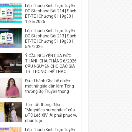
Lớp Thánh Kinh Trực Tuyến
ĐC Stephano Bài 214 | Sách
ÉT-TE I Chương 8 | 19g30 |
12/6/2026
Lớp Thánh Kinh Trực Tuyến
ĐC Stephano Bài 213 | Sách
ÉT-TE | Chương 5 | 19g30 |
5/6/2026
Ý CẦU NGUYỆN CỦA ĐỨC
THÁNH CHA THÁNG 6/2026:
CẦU NGUYỆN CHO CÁC GIÁ
TRỊ TRONG THỂ THAO
Đức Thánh Cha bổ nhiệm
một nữ giáo dân làm Tổng
trưởng Bộ Truyền thông
Tóm tắt thông điệp
“Magnifica humanitas” của
ĐTC Lêô XIV: AI phải phục vụ
nhân loại
Lớp Thánh Kinh Trực Tuyến