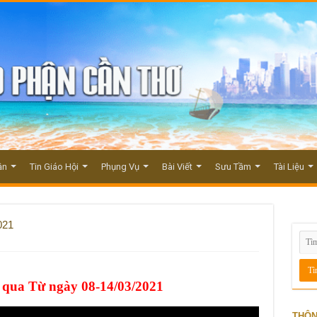
ận
Tin Giáo Hội
Phụng Vụ
Bài Viết
Sưu Tầm
Tài Liệu
021
 qua Từ ngày 08-14/03/2021
THÔN