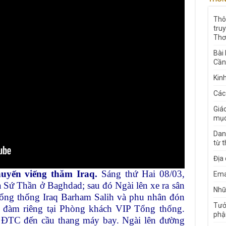
Thô
tru
Thơ
Bài
Cần
Kin
Các
Giá
mục
Dan
từ 
Địa
huyến viếng thăm Iraq.
Sáng thứ Hai 08/03,
Ema
 Sứ Thần ở Baghdad; sau đó Ngài lên xe ra sân
Nhữn
ổng thống Iraq Barham Salih và phu nhân đón
Tưở
ội đàm riêng tại Phòng khách VIP Tổng thống.
phậ
ễn ĐTC đến cầu thang máy bay. Ngài lên đường