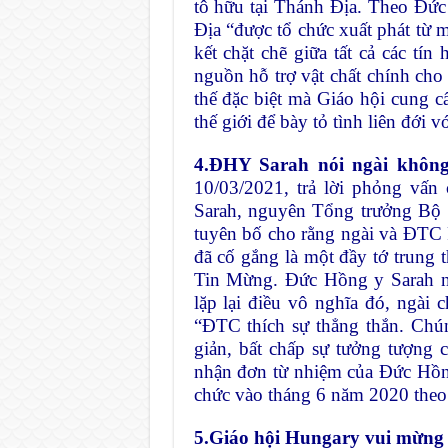
tô hữu tại Thánh Địa. Theo Đứ
Địa “được tổ chức xuất phát từ 
kết chặt chẽ giữa tất cả các tín
nguồn hỗ trợ vật chất chính cho
thế đặc biệt mà Giáo hội cung c
thế giới để bày tỏ tình liên đới
4.
ĐHY Sarah nói ngài không
10/03/2021, trả lời phỏng vấn
Sarah, nguyên Tổng trưởng Bộ 
tuyên bố cho rằng ngài và ĐTC 
đã cố gắng là một đầy tớ trung
Tin Mừng. Đức Hồng y Sarah n
lặp lại điều vô nghĩa đó, ngài
“ĐTC thích sự thẳng thắn. Chú
giản, bất chấp sự tưởng tượng
nhận đơn từ nhiệm của Đức Hồn
chức vào tháng 6 năm 2020 theo 
5.
Giáo hội Hungary vui mừng 