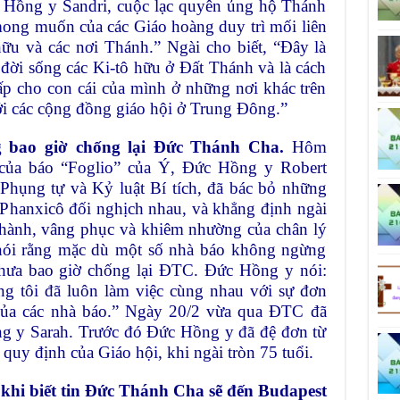
c Hồng y Sandri, cuộc lạc quyên ủng hộ Thánh
mong muốn của các Giáo hoàng duy trì mối liên
 hữu và các nơi Thánh.” Ngài cho biết, “Đây là
 đời sống các Ki-tô hữu ở Đất Thánh và là cách
ấp cho con cái của mình ở những nơi khác trên
 với các cộng đồng giáo hội ở Trung Đông.”
 bao giờ chống lại Đức Thánh Cha
.
Hôm
 của báo “Foglio” của Ý, Đức Hồng y Robert
Phụng tự và Kỷ luật Bí tích, đã bác bỏ những
Phanxicô đối nghịch nhau, và khẳng định ngài
 thành, vâng phục và khiêm nhường của chân lý
ói rằng mặc dù một số nhà báo không ngừng
 chưa bao giờ chống lại ĐTC. Đức Hồng y nói:
ng tôi đã luôn làm việc cùng nhau với sự đơn
 của các nhà báo.” Ngày 20/2 vừa qua ĐTC đã
g y Sarah. Trước đó Đức Hồng y đã đệ đơn từ
quy định của Giáo hội, khi ngài tròn 75 tuổi.
khi biết tin Đức Thánh Cha sẽ đến Budapest