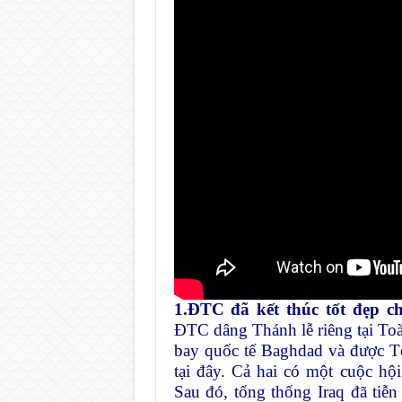
1.ĐTC đã kết thúc tốt đẹp c
ĐTC dâng Thánh lễ riêng tại Toà
bay quốc tế Baghdad và được T
tại đây. Cả hai có một cuộc h
Sau đó, tổng thống Iraq đã ti