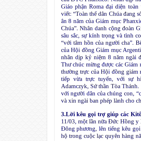
Giáo phận Roma đại diện toà
viết: “Toàn thể dân Chúa đang 
ân 8 năm của Giám mục Phanxic
Chúa”. Nhân danh cộng đoàn Gi
sâu sắc, sự kính trọng và tình 
“với tâm hồn của người cha”. B
của Hội đồng Giám mục Argenti
nhân dịp kỷ niệm 8 năm ngài đ
Thư chúc mừng được các Giám m
thường trực của Hội đồng giám m
tiếp vừa trực tuyến, với sự
Adamczyk, Sứ thần Tòa Thánh. 
với người dân của chúng con, 
và xin ngài ban phép lành cho c
3.
Lời kêu gọi trợ giúp các Ki
11/03, một lần nữa Đức Hồng y 
Đông phương, lên tiếng kêu gọi 
hộ trong cuộc lạc quyên hàng n