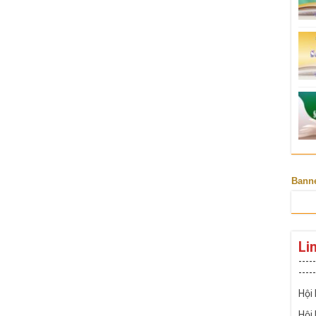
Bann
Li
-----
-----
Hội
Hội