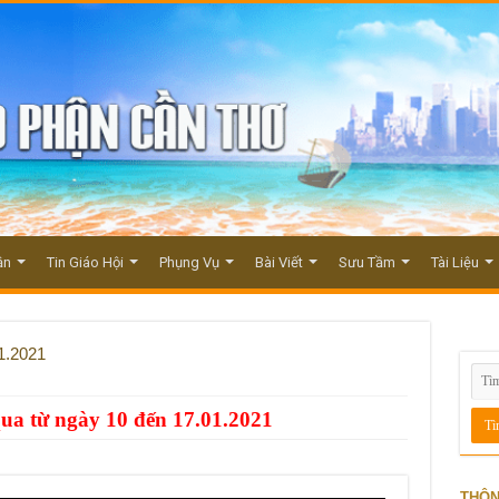
ận
Tin Giáo Hội
Phụng Vụ
Bài Viết
Sưu Tầm
Tài Liệu
1.2021
ua từ ngày 10 đến 17.01.2021
THÔN