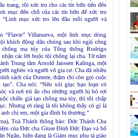
u trang, rồi xức tro cho các tín hữu tiến đến
inh mục đến chỗ của các tín hữu để xức tro
: “Linh mục xức tro lên đầu mỗi người và
no “Flavie” Villanueva, một linh mục dòng
 tội khích động dân chúng sau khi ngài công
h chống ma túy của Tổng thống Rodrigo
 nhận các lời buộc tội chống lại cha. Từ năm
hành Trung tâm Arnold Janssen Kalinga, một
gười nghèo và người vô gia cư. Cha đã nhiều
chính sách của Duterte, thậm chí còn gọi cuộc
 tạo”. Cha nói: “Nếu xúi giục bạo loạn có
sóc và nơi trú ẩn cho những người bị bỏ rơi
uộc chiến giả tạo chống ma túy, thì tôi chấp
iục. Nhưng rõ ràng là tôi không thấy có gì là
anh chị em, một gia đình bị thương.”
oma), Toà Thánh thông báo: Đức Thánh Cha
hiệm của Đức cha Giuse Đinh Đức Đạo và bổ
n Ngân, hiện đang là Giám mục phụ tá giáo