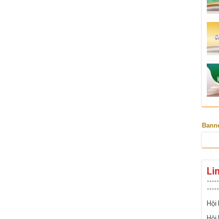
Bann
Li
-----
-----
Hội
Hội