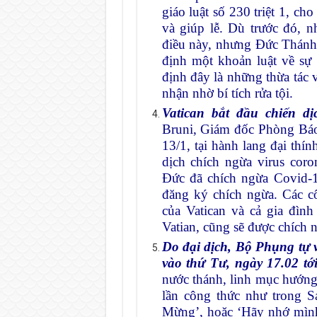
giáo luật số 230 triệt 1, c
và giúp lễ. Dù trước đó, 
điều này, nhưng Đức Thánh
định một khoản luật về sự 
định đây là những thừa tác
nhận nhờ bí tích rửa tội.
Vatican bắt đầu chiến dị
Bruni, Giám đốc Phòng Báo 
13/1, tại hành lang đại thí
dịch chích ngừa virus co
Đức đã chích ngừa Covid-1
đăng ký chích ngừa. Các c
của Vatican và cả gia đình
Vatian, cũng sẽ được chích 
Do đại dịch, Bộ Phụng tự v
vào thứ Tư, ngày 17.02 tớ
nước thánh, linh mục hướng
lần công thức như trong S
Mừng’, hoặc ‘Hãy nhớ mình l