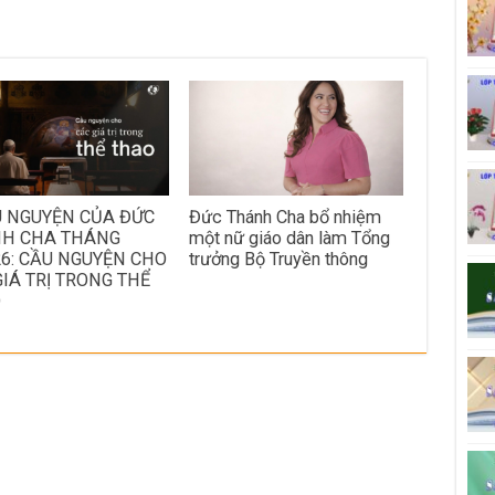
U NGUYỆN CỦA ĐỨC
Đức Thánh Cha bổ nhiệm
H CHA THÁNG
một nữ giáo dân làm Tổng
26: CẦU NGUYỆN CHO
trưởng Bộ Truyền thông
GIÁ TRỊ TRONG THỂ
O