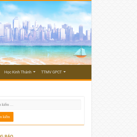
Học Kinh Thánh
TTMV GPCT
G BÁO