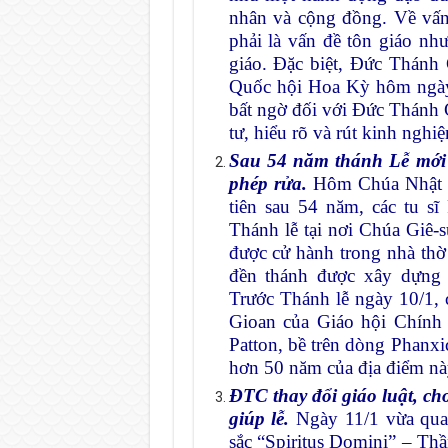
nhân và cộng đồng. Về vấn 
phải là vấn đề tôn giáo nh
giáo. Đặc biệt, Đức Thánh 
Quốc hội Hoa Kỳ hôm ngày 
bất ngờ đối với Đức Thánh C
tư, hiểu rõ và rút kinh nghiệ
Sau 54 năm thánh Lễ mới 
phép rửa.
Hôm Chúa Nhật 10
tiên sau 54 năm, các tu sĩ
Thánh lễ tại nơi Chúa Giê-
được cử hành trong nhà thờ
đền thánh được xây dựng 
Trước Thánh lễ ngày 10/1, c
Gioan của Giáo hội Chính
Patton, bề trên dòng Phanxi
hơn 50 năm của địa điểm nà
ĐTC thay đổi giáo luật, ch
giúp lễ
.
Ngày 11/1 vừa qua
sắc “Spiritus Domini” – Thầ