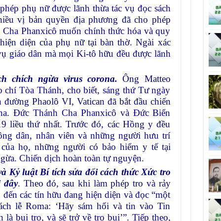
ho phép phụ nữ được lãnh thừa tác vụ đọc sách
nhiều vị bản quyền địa phương đã cho phép
 Cha Phanxicô muốn chính thức hóa và quy
hiện diện của phụ nữ tại bàn thờ. Ngài xác
 vụ giáo dân mà mọi Ki-tô hữu đều được lãnh
ch chích ngừa virus corona
.
Ông Matteo
chí Tòa Thánh, cho biết, sáng thứ Tư ngày
nh đường Phaolô VI, Vatican đã bắt đầu chiến
rona. Đức Thánh Cha Phanxicô và Đức Biển
9 liều thứ nhất. Trước đó, các Hồng y đều
ông dân, nhân viên và những người hưu trí
 của họ, những người có bảo hiểm y tế tại
ngừa. Chiến dịch hoàn toàn tự nguyện.
à Kỷ luật Bí tích sửa đổi cách thức Xức tro
i đây
. Theo đó, sau khi làm phép tro và rảy
 đến các tín hữu đang hiện diện và đọc “một
ách lễ Roma: ‘Hãy sám hối và tin vào Tin
à bụi tro, và sẽ trở về tro bụi’”. Tiếp theo,