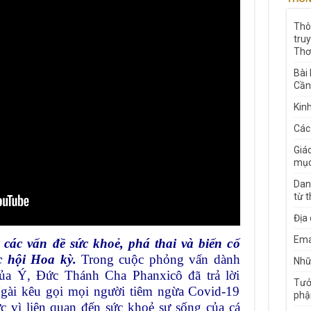
Thô
tru
Thơ
Bài
Cần
Kin
Các
Giá
mục
Dan
từ 
Địa
Ema
các vấn đề sức khoẻ, phá thai và biến cố
c hội Hoa kỳ.
Trong cuộc phỏng vấn dành
Nhữn
của Ý, Đức Thánh Cha Phanxicô đã trả lời
Tưở
Ngài kêu gọi mọi người tiêm ngừa Covid-19
phậ
 vì liên quan đến sức khoẻ sự sống của cá