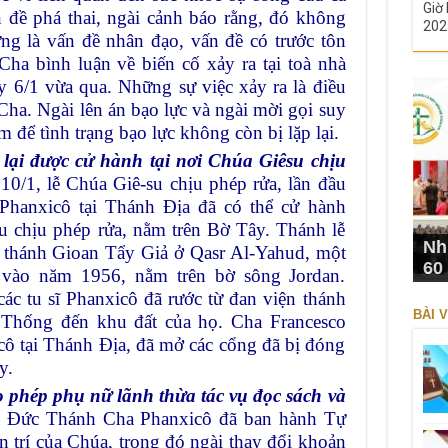
Giờ 
đề phá thai, ngài cảnh báo rằng, đó không
202
ưng là vấn đề nhân đạo, vấn đề có trước tôn
Cha bình luận về biến cố xảy ra tại toà nhà
6/1 vừa qua. Những sự việc xảy ra là điều
ha. Ngài lên án bạo lực và ngài mời gọi suy
m để tình trạng bạo lực không còn bị lặp lại.
lại được cử hành tại nơi Chúa Giêsu chịu
/1, lễ Chúa Giê-su chịu phép rửa, lần đầu
 Phanxicô tại Thánh Địa đã có thể cử hành
su chịu phép rửa, nằm trên Bờ Tây. Thánh lễ
Nh
 thánh Gioan Tẩy Giả ở Qasr Al-Yahud, một
60
vào năm 1956, nằm trên bờ sông Jordan.
ác tu sĩ Phanxicô đã rước từ đan viện thánh
BÀI V
 Thống đến khu đất của họ. Cha Francesco
cô tại Thánh Địa, đã mở các cổng đã bị đóng
y.
o phép phụ nữ lãnh thừa tác vụ đọc sách và
 Đức Thánh Cha Phanxicô đã ban hành Tự
n trí của Chúa, trong đó ngài thay đổi khoản