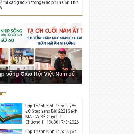
lễ tại các giáo xứ trong Giáo phận Cần Thơ
5
ịp sống Giáo Hội Việt Nam số
IẾT
Lớp Thánh Kinh Trực Tuyến
ĐC Stephano Bài 222 | Sách
MA-CA-BÊ Quyển 1 I
Chương 1 | 19g30 | 7/8/2026
Lớp Thánh Kinh Trực Tuyến