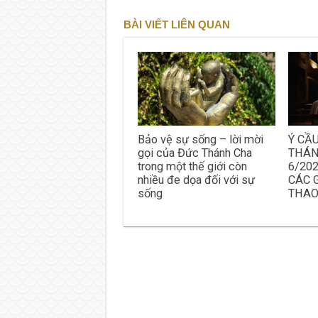
BÀI VIẾT LIÊN QUAN
Bảo vệ sự sống – lời mời
Ý CẦ
gọi của Đức Thánh Cha
THÁN
trong một thế giới còn
6/20
nhiều đe dọa đối với sự
CÁC 
sống
THA