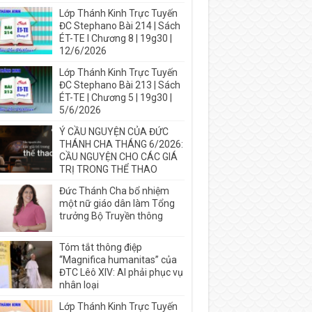
Lớp Thánh Kinh Trực Tuyến
ĐC Stephano Bài 214 | Sách
ÉT-TE I Chương 8 | 19g30 |
12/6/2026
Lớp Thánh Kinh Trực Tuyến
ĐC Stephano Bài 213 | Sách
ÉT-TE | Chương 5 | 19g30 |
5/6/2026
Ý CẦU NGUYỆN CỦA ĐỨC
THÁNH CHA THÁNG 6/2026:
CẦU NGUYỆN CHO CÁC GIÁ
TRỊ TRONG THỂ THAO
Đức Thánh Cha bổ nhiệm
một nữ giáo dân làm Tổng
trưởng Bộ Truyền thông
Tóm tắt thông điệp
“Magnifica humanitas” của
ĐTC Lêô XIV: AI phải phục vụ
nhân loại
Lớp Thánh Kinh Trực Tuyến