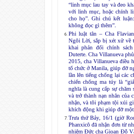
“linh mục lau tay và đeo khẩ
với linh mục, hoặc chính l
cho họ”. Ghi chú kết luận
không đọc gì thêm”.
Phi luật tân – Cha Flavia
Ngôi Lời, sắp bị xét xử về
khai phản đối chính sác
Duterte. Cha Villanueva phủ
2015, cha Villanueva điều 
tổ chức ở Manila, giúp đỡ n
lần lên tiếng chống lại các 
chiến chống ma túy là “giả
nghĩa là cung cấp sự chăm 
và trở thành nạn nhân của c
nhận, và tôi phạm tội xúi g
khích động khi giúp đỡ một 
Trưa thứ Bảy, 16/1 (giờ R
Phanxicô đã nhận đơn từ n
nhiệm Đức cha Gioan Đỗ Vă