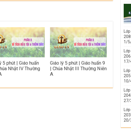
Lớp
208 
1/5
Lớp
206 
17/
ý 5 phút | Giáo huấn
Giáo lý 5 phút | Giáo huấn 9
Chúa Nhật IV Thường
| Chúa Nhật III Thường Niên
Lớp
A
A
205 
10/
Lớp
204 
27/
Lớp
203 
20/