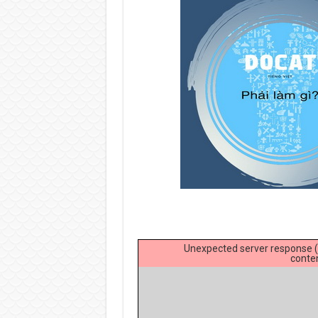
Unexpected server response (
conte