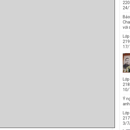
220
24/
Bảo
Cha 
với
Lớp
219
17/
Lớp
218
10/
Ý ng
anh
Lớp
217
3/7