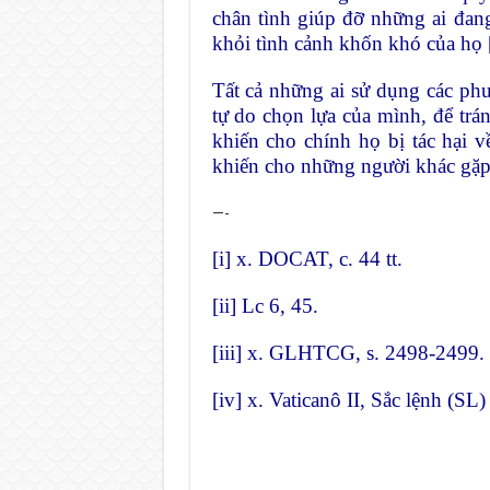
chân tình giúp đỡ những ai đang b
khỏi tình cảnh khốn khó của họ
Tất cả những ai sử dụng các ph
tự do chọn lựa của mình, để trán
khiến cho chính họ bị tác hại về
khiến cho những người khác gặ
—-
[i]
x. DOCAT, c. 44 tt.
[ii]
Lc 6, 45.
[iii]
x. GLHTCG, s. 2498-2499.
[iv]
x. Vaticanô II, Sắc lệnh (SL