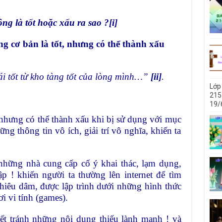
ng là tốt hoặc xấu ra sao ?
[i]
ng cơ bản là tốt, nhưng có thể thành xấu
cái tốt từ kho tàng tốt của lòng mình…”
[ii]
.
Lớp
215
19/
 nhưng có thể thành xấu khi bị sử dụng với mục
ững thông tin vô ích, giải trí vô nghĩa, khiến ta
 những nhà cung cấp cố ý khai thác, lạm dụng,
 ! khiến người ta thường lên internet để tìm
hiêu dâm, được lập trình dưới những hình thức
i vi tính (games).
ết tránh những nội dung thiếu lành mạnh ! và