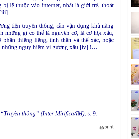
ị lệ thuộc vào internet, nhất là giới trẻ, thoát
[iii]
.
ương tiện truyền thông, cần vận dụng khả năng
h những gì có thể là nguyên cớ, là cơ hội xấu,
 phần thiêng liêng, tinh thần và thể xác, hoặc
p những nguy hiểm vì gương xấu
[iv]
!…
)
“Truyền thông” (Inter Mirifica/IM),
s. 9.
print