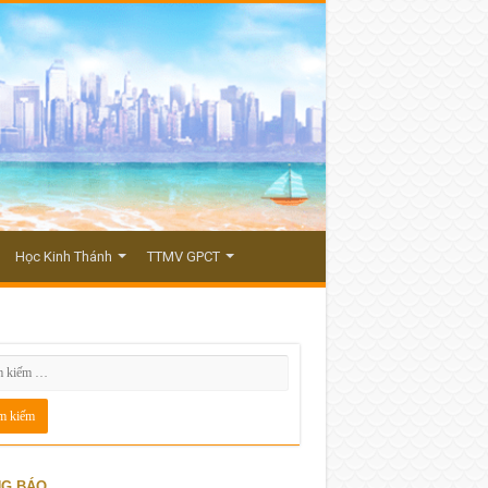
Học Kinh Thánh
TTMV GPCT
G BÁO