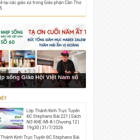
lễ tại các giáo xứ trong Giáo phận Cần Thơ
5
ịp sống Giáo Hội Việt Nam số
IẾT
Lớp Thánh Kinh Trực Tuyến
ĐC Stephano Bài 221 | Sách
NƠ-KHE-MI-A I Chương 12 |
19g30 | 31/7/2026
 Thánh Kinh Trực Tuyến ĐC Stephano Bài