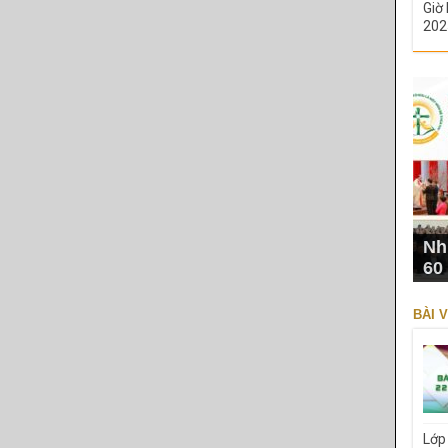
Giờ 
202
Nh
60
BÀI V
Lớp