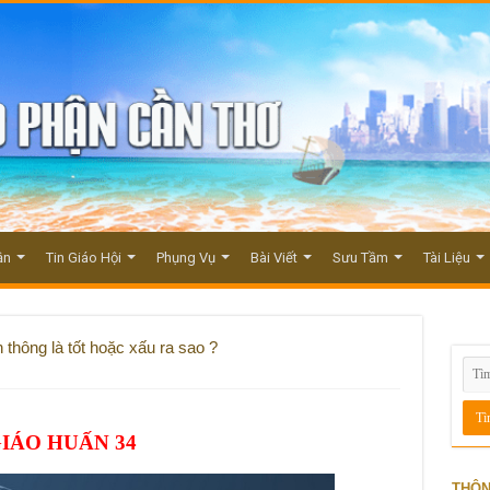
ận
Tin Giáo Hội
Phụng Vụ
Bài Viết
Sưu Tầm
Tài Liệu
thông là tốt hoặc xấu ra sao ?
IÁO HUẤN 34
THÔN