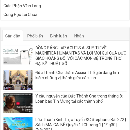
Giáo Phận Vĩnh Long
Cùng Học Lời Chúa
Gần đây
Phổ biến
Bình luận
Nhãn
ĐỒNG SÁNG LẬP ACUTIS AI SUY TƯ VỀ
MAGNIFICA HUMANITAS VÀ LỜI MỜI GỌI CỦA ĐỨC
GIÁO HOÀNG ĐỐI VỚI CÁC MÔN ĐỆ TRONG THỜI
ĐẠI KỸ THUẬT SỐ
Đức Thánh Cha thăm Assisi: Thế giới đang tìm
kiếm những vị thánh giữa các con
Ý cầu nguyện của Đức Thánh Cha trong tháng 8:
Loan báo Tin Mừng tại các thành phố
Lớp Thánh Kinh Trực Tuyến ĐC Stephano Bài 222 |
Sách MA-CA-BÊ Quyển 1 I Chương 1 | 19g30 |