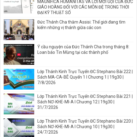
MAGNIFICA HUMANITAS VÀ LỜI MỜI GỌI CỦA ĐỨC
GIÁO HOÀNG ĐỐI VỚI CÁC MÔN ĐỆ TRONG THỜI
ĐẠI KỸ THUẬT SỐ
Đức Thánh Cha thăm Assisi: Thế giới đang tìm
kiếm những vị thánh giữa các con
Ý cầu nguyện của Đức Thánh Cha trong tháng 8:
Loan báo Tin Mừng tại các thành phố
Lớp Thánh Kinh Trực Tuyến ĐC Stephano Bài 222 |
Sách MA-CA-BÊ Quyển 1 I Chương 1 | 19g30 |
7/8/2026
Lớp Thánh Kinh Trực Tuyến ĐC Stephano Bài 221 |
Sách NƠ-KHE-MI-A I Chương 12 | 19g30 |
31/7/2026
Lớp Thánh Kinh Trực Tuyến ĐC Stephano Bài 220 |
Sách NƠ-KHE-MI-A I Chương 10 | 19g30 |
24/7/2026