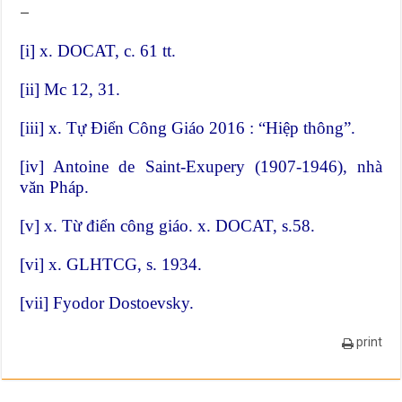
—
[i]
x. DOCAT, c. 61 tt.
[ii]
Mc 12, 31.
[iii]
x. Tự Điển Công Giáo 2016 : “Hiệp thông”.
[iv]
Antoine de Saint-Exupery (1907-1946), nhà
văn Pháp.
[v]
x. Từ điển công giáo. x. DOCAT, s.58.
[vi]
x. GLHTCG, s. 1934.
[vii]
Fyodor Dostoevsky.
print