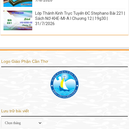
7/8/2026
Lớp Thánh Kinh Trực Tuyến ĐC Stephano Bài 221 |
Sách NƠ-KHE-MI-A I Chương 12 | 19g30 |
31/7/2026
Logo Giáo Phận Cần Thơ
Lưu trữ bài viết
Lưu
trữ