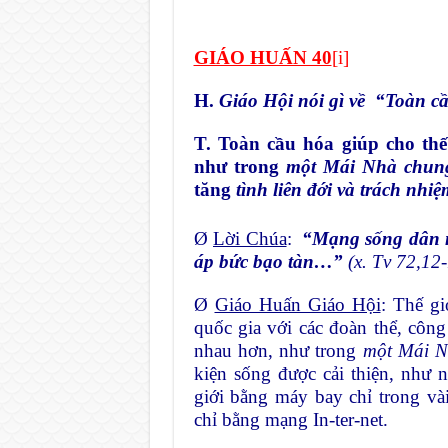
GIÁO HUẤN 40
[i]
H.
Giáo Hội nói gì về
“Toàn cầ
T. Toàn cầu hóa giúp cho thế
như trong
một Mái Nhà chun
tăng
tình liên đới và trách nhi
Ø
Lời Chúa
:
“Mạng sống dân ng
áp bức bạo tàn…”
(x. Tv 72,12-
Ø
Giáo Huấn Giáo Hội
: Thế g
quốc gia với các đoàn thể, công
nhau hơn, như trong
một Mái N
kiện sống được cải thiện, như n
giới bằng máy bay chỉ trong vài 
chỉ bằng mạng In-ter-net.