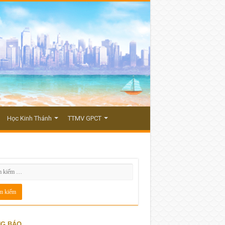
Học Kinh Thánh
TTMV GPCT
G BÁO