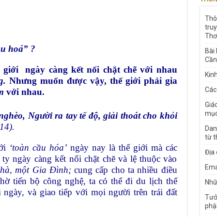
Thô
tru
Thơ
u hoá” ?
Bài
Cần
 giới
ngày càng kết nối chặt chẽ với nhau
Kin
g.
Nhưng m
uốn được vậy, thế giới phải gia
Các
ệm
với nhau.
Giá
mục
hèo, Người ra tay tế độ, giải thoát cho khỏi
14).
Dan
từ 
iới
‘toàn cầu hóa’
ngày nay là thế giới mà các
Địa
 ty ngày càng kết nối chặt chẽ và lệ thuộc vào
Ema
hà, một Gia Đình;
cung cấp cho ta nhiều điều
hờ tiến bộ công nghệ, ta có thể đi du lịch thế
Nhữn
ngày, và giao tiếp với mọi người trên trái đất
Tưở
phậ