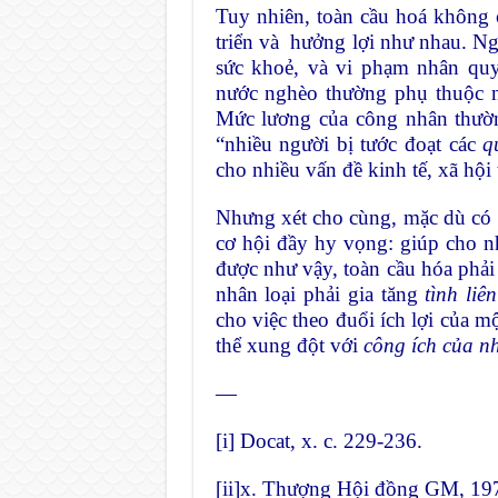
Tuy nhiên, toàn cầu hoá không c
triển và hưởng lợi như nhau. Ngư
sức khoẻ, và vi phạm nhân quy
nước nghèo thường phụ thuộc n
Mức lương của công nhân thườ
“nhiều người bị tước đoạt các
q
cho nhiều vấn đề kinh tế, xã hội 
Nhưng xét cho cùng, mặc dù có 
cơ hội đầy hy vọng: giúp cho n
được như vậy, toàn cầu hóa phải 
nhân loại phải gia tăng
tình liê
cho việc theo đuổi ích lợi của m
thể xung đột với
công ích của n
—
[i]
Docat, x. c. 229-236.
[ii]
x. Thượng Hội đồng GM, 1971