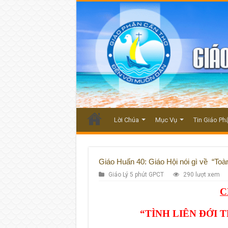
Lời Chúa
Mục Vụ
Tin Giáo Ph
Giáo Huấn 40: Giáo Hội nói gì về “Toà
Giáo Lý 5 phút GPCT
290 lượt xem
C
“
TÌNH LIÊN ĐỚI