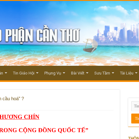
ận
Tin Giáo Hội
Phụng Vụ
Bài Viết
Sưu Tầm
Tài Liệu
n cầu hoá” ?
HƯƠNG CHÍN
 TRONG
CỘNG ĐỒNG QUỐC TẾ
”
THÔN