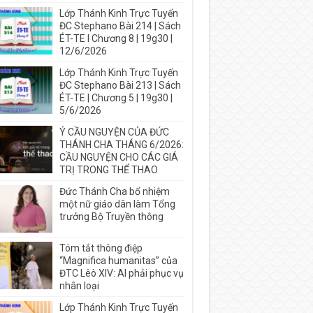
Lớp Thánh Kinh Trực Tuyến
ĐC Stephano Bài 214 | Sách
ÉT-TE I Chương 8 | 19g30 |
12/6/2026
Lớp Thánh Kinh Trực Tuyến
ĐC Stephano Bài 213 | Sách
ÉT-TE | Chương 5 | 19g30 |
5/6/2026
Ý CẦU NGUYỆN CỦA ĐỨC
THÁNH CHA THÁNG 6/2026:
CẦU NGUYỆN CHO CÁC GIÁ
TRỊ TRONG THỂ THAO
Đức Thánh Cha bổ nhiệm
một nữ giáo dân làm Tổng
trưởng Bộ Truyền thông
Tóm tắt thông điệp
“Magnifica humanitas” của
ĐTC Lêô XIV: AI phải phục vụ
nhân loại
Lớp Thánh Kinh Trực Tuyến