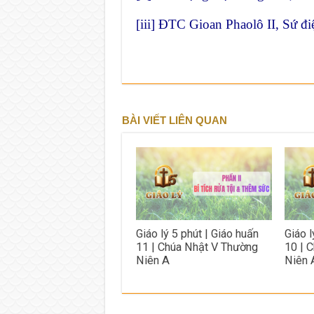
[iii]
ĐTC Gioan Phaolô II, Sứ điệ
BÀI VIẾT LIÊN QUAN
Giáo lý 5 phút | Giáo huấn
Giáo l
11 | Chúa Nhật V Thường
10 | 
Niên A
Niên 