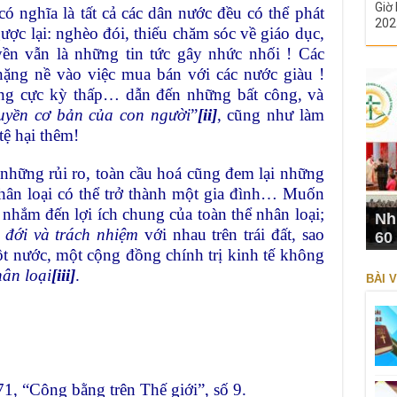
Giờ 
ó nghĩa là tất cả các dân nước đều có thể phát
202
ợc lại: nghèo đói, thiếu chăm sóc về giáo dục,
ền vẫn là những tin tức gây nhức nhối ! Các
ặng nề vào việc mua bán với các nước giàu !
ng cực kỳ thấp… dẫn đến những bất công, và
uyền cơ bản của con người
”
[ii]
, cũng như làm
tệ hại thêm!
những rủi ro, toàn cầu hoá cũng đem lại những
hân loại có thể trở thành một gia đình… Muốn
nhắm đến lợi ích chung của toàn thể nhân loại;
Nh
n đới và trách nhiệm
với nhau trên trái đất, sao
60
ột nước, một cộng đồng chính trị kinh tế không
hân loại
[iii]
.
BÀI V
, “Công bằng trên Thế giới”, số 9.