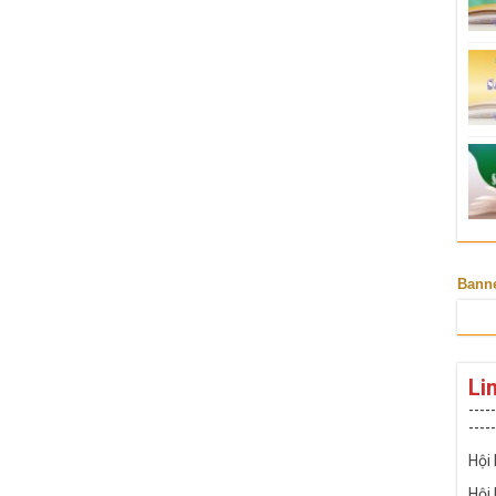
Bann
Li
-----
-----
Hội
Hội