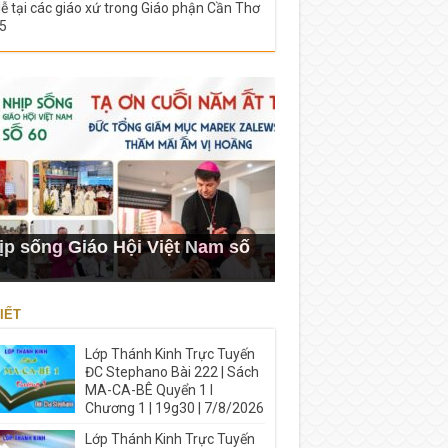
lễ tại các giáo xứ trong Giáo phận Cần Thơ
5
ịp sống Giáo Hội Việt Nam số
IẾT
Lớp Thánh Kinh Trực Tuyến
ĐC Stephano Bài 222 | Sách
MA-CA-BÊ Quyển 1 I
Chương 1 | 19g30 | 7/8/2026
Lớp Thánh Kinh Trực Tuyến