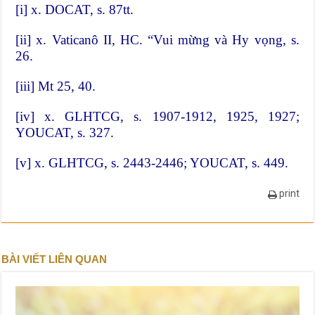
[i]
x. DOCAT, s. 87tt.
[ii]
x. Vaticanô II, HC. “Vui mừng và Hy vọng, s.
26.
[iii]
Mt 25, 40.
[iv]
x. GLHTCG, s. 1907-1912, 1925, 1927;
YOUCAT, s. 327.
[v]
x. GLHTCG, s. 2443-2446; YOUCAT, s. 449.
print
BÀI VIẾT LIÊN QUAN