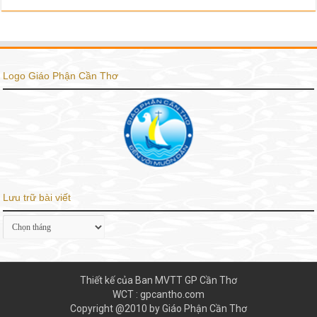
Logo Giáo Phận Cần Thơ
Lưu trữ bài viết
Lưu
trữ
bài
viết
Thiết kế của Ban MVTT GP Cần Thơ
WCT : gpcantho.com
Copyright @2010 by Giáo Phận Cần Thơ