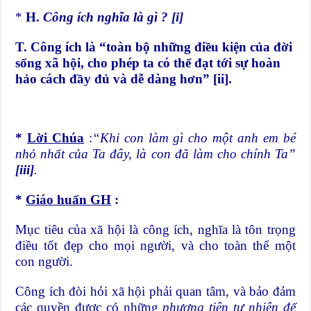
*
H.
Công ích nghĩa là gì ?
[i]
T. Công ích là “toàn bộ những điều kiện của đời
sống xã hội, cho phép ta có thể đạt tới sự hoàn
hảo cách đầy đủ và dễ dàng hơn”
[ii]
.
*
Lời Chúa
:
“Khi con làm gì cho một anh em bé
nhỏ nhất của Ta đây, là con đã làm cho chính Ta”
[iii]
.
*
Giáo huấn GH
:
Mục tiêu của xã hội là công ích, nghĩa là tôn trọng
điều tốt đẹp cho mọi người, và cho toàn thể một
con người.
Công ích đòi hỏi xã hội phải quan tâm, và bảo đảm
các quyền được có những
phương tiện tự nhiên để