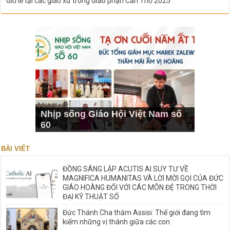
Giờ lễ tại các giáo xứ trong Giáo phận Cần Thơ 2025
Nhịp sống Giáo Hội Việt Nam số
60
BÀI VIẾT
ĐỒNG SÁNG LẬP ACUTIS AI SUY TƯ VỀ
MAGNIFICA HUMANITAS VÀ LỜI MỜI GỌI CỦA ĐỨC
GIÁO HOÀNG ĐỐI VỚI CÁC MÔN ĐỆ TRONG THỜI
ĐẠI KỸ THUẬT SỐ
Đức Thánh Cha thăm Assisi: Thế giới đang tìm
kiếm những vị thánh giữa các con