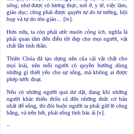
sống,
như được có lương thực, nơi ở, y tế, việc làm,
giáo dục; cũng phải được
quyền tự do
tư tưởng, hội
họp và tự do tôn giáo…
[iv]
.
Hơn nữa, ta còn phải
ước muốn công ích,
nghĩa là
phải quan tâm đến điều tốt đẹp cho mọi người, vật
chất lẫn tinh thần.
Thiên Chúa đã tạo dựng nên của cải vật chất cho
mọi loài, nên mỗi người có quyền hưởng dùng
những gì thiết yếu cho sự sống, mà không ai được
phép tước đoạt.
Nếu có những người quá dư dật, đang khi những
người khác thiếu thốn cả đến những thức cơ bản
nhất để sống, thì đòi buộc người ta phải giữ lẽ công
bằng, và trên hết, phải sống tình bác ái
[v]
.
—