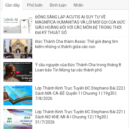
Gần đây
Phổ biến
Bình luận
Nhãn
ĐỒNG SÁNG LẬP ACUTIS AI SUY TƯ VỀ
MAGNIFICA HUMANITAS VÀ LỜI MỜI GỌI CỦA ĐỨC
GIÁO HOÀNG ĐỐI VỚI CÁC MÔN ĐỆ TRONG THỜI
ĐẠI KỸ THUẬT SỐ
Đức Thánh Cha thăm Assisi: Thế giới đang tìm
kiếm những vị thánh giữa các con
Ý cầu nguyện của Đức Thánh Cha trong tháng 8:
Loan báo Tin Mừng tại các thành phố
Lớp Thánh Kinh Trực Tuyến ĐC Stephano Bài 222 |
Sách MA-CA-BÊ Quyển 1 I Chương 1 | 19g30 |
7/8/2026
Lớp Thánh Kinh Trực Tuyến ĐC Stephano Bài 221 |
Sách NƠ-KHE-MI-A I Chương 12 | 19g30 |
31/7/2026