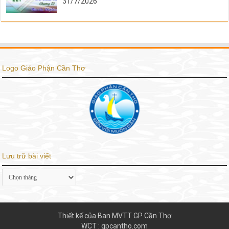
31/7/2026
Logo Giáo Phận Cần Thơ
Lưu trữ bài viết
Lưu
trữ
bài
viết
Thiết kế của Ban MVTT GP Cần Thơ
WCT : gpcantho.com