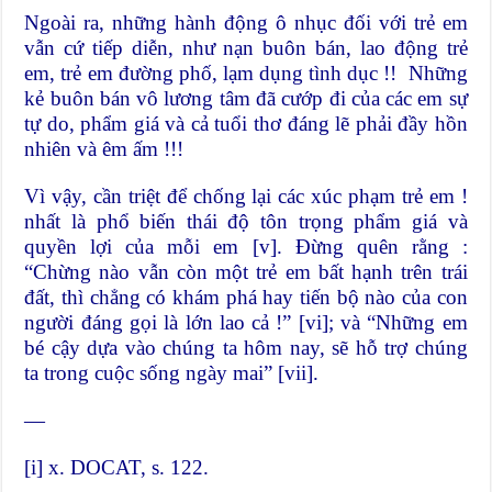
Ngoài ra, những hành động ô nhục đối với trẻ em
vẫn cứ tiếp diễn, như nạn buôn bán, lao động trẻ
em, trẻ em đường phố, lạm dụng tình dục !! Những
kẻ buôn bán vô lương tâm đã cướp đi của các em sự
tự do, phẩm giá và cả tuổi thơ đáng lẽ phải đầy hồn
nhiên và êm ấm !!!
Vì vậy, cần triệt để chống lại các xúc phạm trẻ em !
nhất là phổ biến thái độ tôn trọng phẩm giá và
quyền lợi của mỗi em
[v]
. Đừng quên rằng :
“Chừng nào vẫn còn một trẻ em bất hạnh trên trái
đất, thì chẳng có khám phá hay tiến bộ nào của con
người đáng gọi là lớn lao cả !”
[vi]
; và “Những em
bé cậy dựa vào chúng ta hôm nay, sẽ hỗ trợ chúng
ta trong cuộc sống ngày mai”
[vii]
.
—
[i]
x. DOCAT, s. 122.