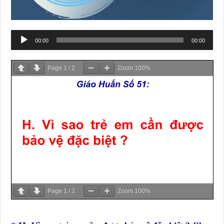
Trình
00:00
00:00
chơi
Audio
Page
1
/
2
Zoom
100%
Page
1
/
2
Zoom
100%