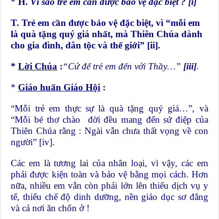
*
H.
Vì sao trẻ em cần được bảo vệ đặc biệt ?
[i]
T. Trẻ em cần được bảo vệ đặc biệt, vì “mỗi em
là quà tặng quý giá nhất, mà Thiên Chúa dành
cho gia đình, dân tộc và thế giới”
[ii]
.
*
Lời Chúa
:
“Cứ để trẻ em đến với Thầy…”
[iii]
.
*
Giáo huấn Giáo Hội
:
“Mỗi trẻ em thực sự là quà tặng quý giá…”, và
“Mỗi bé thơ chào đời đều mang đến sứ điệp của
Thiên Chúa rằng : Ngài vẫn chưa thất vọng về con
người”
[iv]
.
Các em là tương lai của nhân loại, vì vậy, các em
phải được kiện toàn và bảo vệ bằng mọi cách. Hơn
nữa, nhiều em vẫn còn phải lớn lên thiếu dịch vụ y
tế, thiếu chế độ dinh dưỡng, nền giáo dục sơ đẳng
và cả nơi ăn chốn ở !