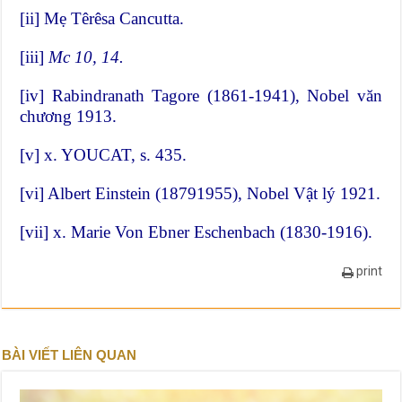
[ii]
Mẹ Têrêsa Cancutta.
[iii]
Mc 10, 14.
[iv]
Rabindranath Tagore (1861-1941), Nobel văn
chương 1913.
[v]
x. YOUCAT, s. 435.
[vi]
Albert Einstein (18791955), Nobel Vật lý 1921.
[vii]
x. Marie Von Ebner Eschenbach (1830-1916).
print
BÀI VIẾT LIÊN QUAN