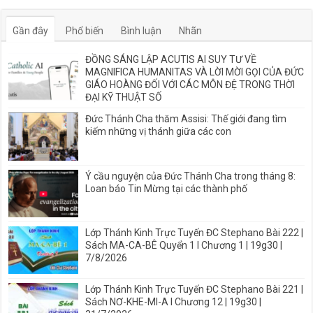
Gần đây
Phổ biến
Bình luận
Nhãn
ĐỒNG SÁNG LẬP ACUTIS AI SUY TƯ VỀ
MAGNIFICA HUMANITAS VÀ LỜI MỜI GỌI CỦA ĐỨC
GIÁO HOÀNG ĐỐI VỚI CÁC MÔN ĐỆ TRONG THỜI
ĐẠI KỸ THUẬT SỐ
Đức Thánh Cha thăm Assisi: Thế giới đang tìm
kiếm những vị thánh giữa các con
Ý cầu nguyện của Đức Thánh Cha trong tháng 8:
Loan báo Tin Mừng tại các thành phố
Lớp Thánh Kinh Trực Tuyến ĐC Stephano Bài 222 |
Sách MA-CA-BÊ Quyển 1 I Chương 1 | 19g30 |
7/8/2026
Lớp Thánh Kinh Trực Tuyến ĐC Stephano Bài 221 |
Sách NƠ-KHE-MI-A I Chương 12 | 19g30 |