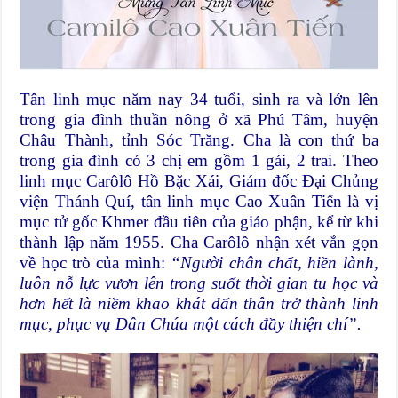
Tân linh mục năm nay 34 tuổi, sinh ra và lớn lên
trong gia đình thuần nông ở xã Phú Tâm, huyện
Châu Thành, tỉnh Sóc Trăng. Cha là con thứ ba
trong gia đình có 3 chị em gồm 1 gái, 2 trai. Theo
linh mục Carôlô Hồ Bặc Xái, Giám đốc Đại Chủng
viện Thánh Quí, tân linh mục Cao Xuân Tiến là vị
mục tử gốc Khmer đầu tiên của giáo phận, kể từ khi
thành lập năm 1955. Cha Carôlô nhận xét vắn gọn
về học trò của mình:
“Người chân chất, hiền lành,
luôn nỗ lực vươn lên trong suốt thời gian tu học và
hơn hết là niềm khao khát dấn thân trở thành linh
mục, phục vụ Dân Chúa một cách đầy thiện chí”.