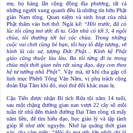
mẹ, họ hàng lẫn cộng đồng địa phương, tất cả
những người xung quanh đều là những tín hữu Phật
giáo Nam tông. Quan niệm và sinh hoạt của nhà
Phật thấm vào hơi thở. Ngài kể:
“Hồi trước, đã có
lúc tôi cũng mơ ước đi tu. Gần nhà có tới 3, 4 ngôi
chùa, tôi thường tới lui các chùa. Trong những
cuộc vui chơi cùng bè bạn, tôi hay tô đắp tượng, vẽ
hình là các sư, tượng Đức Phật… Kinh kệ Phật
giáo cũng thuộc làu làu. Ba tôi từng đi tu trong
chùa một thời gian nên rất sùng đạo, dạy con theo
hệ tư tưởng nhà Phật”.
Vậy mà, từ khi cha gặp cố
linh mục Phêrô Tống Văn Năm, vị phụ trách cộng
đoàn Đại Tâm khi đó, mọi thứ đổi khác mau lẹ.
Cậu Tiến được nhận Bí tích Rửa tội năm 14 tuổi,
sau một chặng đường gian nan vượt 22 cây số mỗi
tuần từ nhà đến thánh đường Đại Tâm ròng rã mấy
năm liền, để tìm hiểu đạo, học giáo lý và tập tành
giúp lễ như ước nguyện. Nhớ lại quãng thời gian
này, cha cảm mến:
“Hồi ấy mơ ước lớn nhất chỉ là