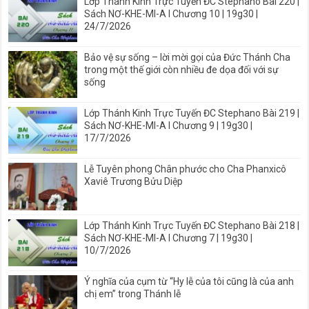
Lớp Thánh Kinh Trực Tuyến ĐC Stephano Bài 220 |
Sách NƠ-KHE-MI-A I Chương 10 | 19g30 |
24/7/2026
Bảo vệ sự sống – lời mời gọi của Đức Thánh Cha
trong một thế giới còn nhiều đe dọa đối với sự
sống
Lớp Thánh Kinh Trực Tuyến ĐC Stephano Bài 219 |
Sách NƠ-KHE-MI-A I Chương 9 | 19g30 |
17/7/2026
Lễ Tuyên phong Chân phước cho Cha Phanxicô
Xaviê Trương Bửu Diệp
Lớp Thánh Kinh Trực Tuyến ĐC Stephano Bài 218 |
Sách NƠ-KHE-MI-A I Chương 7 | 19g30 |
10/7/2026
Ý nghĩa của cụm từ “Hy lễ của tôi cũng là của anh
chị em” trong Thánh lễ