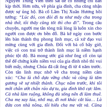
Nguyễn Trung Viên theo sát để có những chỉ dẫn
kịp thời. Hơn nữa, về phía gia đình, cha cũng nhận
được sự ủng hộ. Bà cố Lâm Thị Xuân Hương hồi
tưởng:
“Lúc đó, con đòi đi tu như mấy cha trong
nhà thờ, tôi thấy cũng tốt thì cho đi”.
Trong câu
chuyện, người mẹ tân tòng trải lòng là luôn xin cho
người con được ơn bền đỗ. Bà kể ngày con bước
lên bàn thánh thụ phong linh mục, cả xứ đạo vui
mừng cùng với gia đình. Đối với bà cố bây giờ,
việc có con trai trở thành linh mục là niềm hạnh
phúc tột độ. Bà mong ước giá như ông cố còn tại
thế để chứng kiến niềm vui của gia đình nhỏ thì vui
biết mấy, nhưng Chúa đã cất ông đi từ 4 năm trước.
Còn tân linh mục nhớ về cha trong niềm cảm
xúc:
“Cha là chỗ dựa vững chắc và cũng là tấm
gương về sự nhiệt thành. Chục năm trước, khi tôi
mới chân ướt chân ráo dự tu, gia đình khổ cực lắm.
Cả nhà làm ruộng, không đủ sống nên đi làm thuê.
Cha mẹ xay lúa, nhổ mạ, đi nơi khác cắt lúa… Là
đứa con nhà nông, tôi hiểu cha mẹ vất vả. Cũng