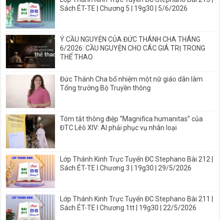
Sách ÉT-TE | Chương 5 | 19g30 | 5/6/2026
Ý CẦU NGUYỆN CỦA ĐỨC THÁNH CHA THÁNG
6/2026: CẦU NGUYỆN CHO CÁC GIÁ TRỊ TRONG
THỂ THAO
Đức Thánh Cha bổ nhiệm một nữ giáo dân làm
Tổng trưởng Bộ Truyền thông
Tóm tắt thông điệp “Magnifica humanitas” của
ĐTC Lêô XIV: AI phải phục vụ nhân loại
Lớp Thánh Kinh Trực Tuyến ĐC Stephano Bài 212 |
Sách ÉT-TE I Chương 3 | 19g30 | 29/5/2026
Lớp Thánh Kinh Trực Tuyến ĐC Stephano Bài 211 |
Sách ÉT-TE I Chương 1tt | 19g30 | 22/5/2026