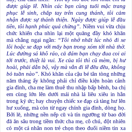
được giúp lễ. Nhìn các bạn cùng tuổi mặc trang
phục lễ sinh, chắp tay trên cung thánh, tôi cảm
nhận được sự thánh thiện. Ngày được giúp lễ đầu
tiên, tôi hạnh phúc quá chừng”.
Niềm vui vừa chịu
chức khiến cha nhìn lại một quãng đầy khó khăn
mà chẳng ngại ngần:
“Tôi nhớ nhất lúc nhỏ đi xe
lôi hoặc xe đạp với mấy bạn trong xóm tới nhà thờ.
Lúc đường sá khô ráo, cả đám bạn chạy đua coi ai
tới trước, thiệt là vui. Xe của tôi thì cũ mèm, bị hư
hoài, phải dẫn bộ, vậy mà vẫn đi lễ đều đều, không
bỏ tuần nào”.
Khó khăn của cậu bé tân tòng những
năm tháng ấy không phải chỉ điều kiện hoàn cảnh
gia đình, cha mẹ làm thuê thu nhập bấp bênh, ba chị
em cùng lớn lên dưới mái nhà lá liêu xiêu in hằn
trong ký ức; hay chuyện chiếc xe đạp cà tàng hư lên
hư xuống, mà còn từ ngay chính gia đình, dòng họ.
Bởi lẽ, những nền nếp cũ và tín ngưỡng từ bao đời
đã ăn sâu trong tiềm thức cha mẹ, cô chú, đột nhiên
có một cá nhân non trẻ chọn theo đuổi niềm tin xa