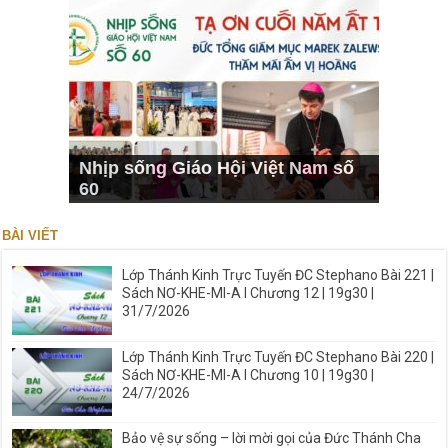
Nhịp sống Giáo Hội Việt Nam số
60
BÀI VIẾT
Lớp Thánh Kinh Trực Tuyến ĐC Stephano Bài 221 |
Sách NƠ-KHE-MI-A I Chương 12 | 19g30 |
31/7/2026
Lớp Thánh Kinh Trực Tuyến ĐC Stephano Bài 220 |
Sách NƠ-KHE-MI-A I Chương 10 | 19g30 |
24/7/2026
Bảo vệ sự sống – lời mời gọi của Đức Thánh Cha