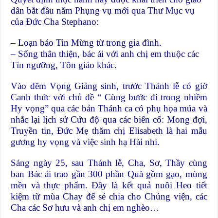
dân bắt đầu năm Phụng vụ mới qua Thư Mục vụ
của Đức Cha Stephano:
– Loạn báo Tin Mừng từ trong gia đình.
– Sống thân thiện, bác ái với anh chị em thuộc các
Tín ngưỡng, Tôn giáo khác.
Vào đêm Vọng Giáng sinh, trước Thánh lễ có giờ
Canh thức với chủ đề “ Cùng bước đi trong nhiềm
Hy vọng” qua các bản Thánh ca có phụ họa múa và
nhắc lại lịch sử Cứu độ qua các biến cố: Mong đợi,
Truyền tin, Đức Mẹ thăm chị Elisabeth là hai mẫu
gương hy vọng và việc sinh hạ Hài nhi.
Sáng ngày 25, sau Thánh lễ, Cha, Sơ, Thầy cùng
ban Bác ái trao gần 300 phần Quà gồm gạo, mùng
mền và thực phẩm. Đây là kết quả nuôi Heo tiết
kiệm từ mùa Chay để sẻ chia cho Chủng viện, các
Cha các Sơ hưu và anh chị em nghèo…