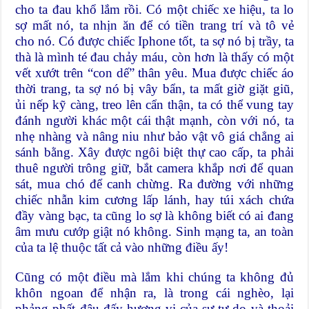
cho ta đau khổ lắm rồi. Có một chiếc xe hiệu, ta lo
sợ mất nó, ta nhịn ăn để có tiền trang trí và tô vẻ
cho nó. Có được chiếc Iphone tốt, ta sợ nó bị trầy, ta
thà là mình té đau chảy máu, còn hơn là thấy có một
vết xướt trên “con dế” thân yêu. Mua được chiếc áo
thời trang, ta sợ nó bị vây bẩn, ta mất giờ giặt giũ,
ủi nếp kỹ càng, treo lên cẩn thận, ta có thể vung tay
đánh người khác một cái thật mạnh, còn với nó, ta
nhẹ nhàng và nâng niu như bảo vật vô giá chẳng ai
sánh bằng. Xây được ngôi biệt thự cao cấp, ta phải
thuê người trông giữ, bắt camera khắp nơi để quan
sát, mua chó để canh chừng. Ra đường với những
chiếc nhẫn kim cương lấp lánh, hay túi xách chứa
đầy vàng bạc, ta cũng lo sợ là không biết có ai đang
âm mưu cướp giật nó không. Sinh mạng ta, an toàn
của ta lệ thuộc tất cả vào những điều ấy!
Cũng có một điều mà lắm khi chúng ta không đủ
khôn ngoan để nhận ra, là trong cái nghèo, lại
phảng phất đâu đấy hương vị của sự tự do và thoải