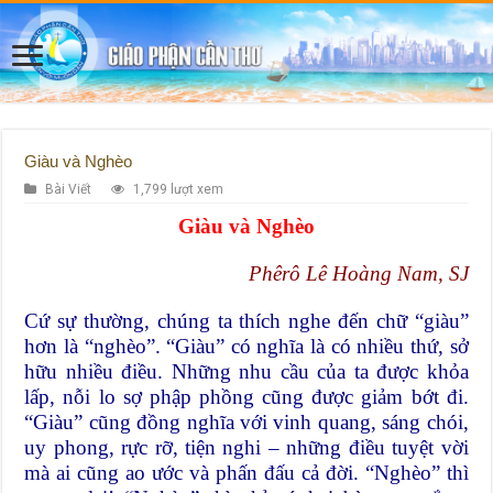
Giàu và Nghèo
Bài Viết
1,799 lượt xem
Giàu và Nghèo
Phêrô Lê Hoàng Nam, SJ
Cứ sự thường, chúng ta thích nghe đến chữ “giàu”
hơn là “nghèo”. “Giàu” có nghĩa là có nhiều thứ, sở
hữu nhiều điều. Những nhu cầu của ta được khỏa
lấp, nỗi lo sợ phập phồng cũng được giảm bớt đi.
“Giàu” cũng đồng nghĩa với vinh quang, sáng chói,
uy phong, rực rỡ, tiện nghi – những điều tuyệt vời
mà ai cũng ao ước và phấn đấu cả đời. “Nghèo” thì