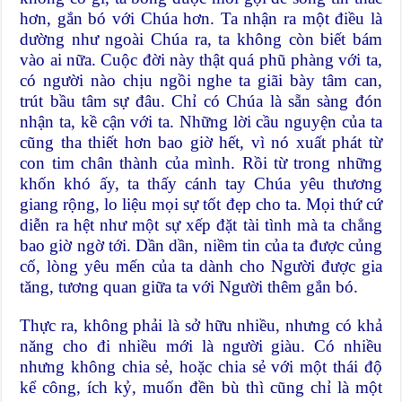
hơn, gắn bó với Chúa hơn. Ta nhận ra một điều là
dường như ngoài Chúa ra, ta không còn biết bám
vào ai nữa. Cuộc đời này thật quá phũ phàng với ta,
có người nào chịu ngồi nghe ta giãi bày tâm can,
trút bầu tâm sự đâu. Chỉ có Chúa là sẵn sàng đón
nhận ta, kề cận với ta. Những lời cầu nguyện của ta
cũng tha thiết hơn bao giờ hết, vì nó xuất phát từ
con tim chân thành của mình. Rồi từ trong những
khốn khó ấy, ta thấy cánh tay Chúa yêu thương
giang rộng, lo liệu mọi sự tốt đẹp cho ta. Mọi thứ cứ
diễn ra hệt như một sự xếp đặt tài tình mà ta chẳng
bao giờ ngờ tới. Dần dần, niềm tin của ta được củng
cố, lòng yêu mến của ta dành cho Người được gia
tăng, tương quan giữa ta với Người thêm gắn bó.
Thực ra, không phải là sở hữu nhiều, nhưng có khả
năng cho đi nhiều mới là người giàu. Có nhiều
nhưng không chia sẻ, hoặc chia sẻ với một thái độ
kể công, ích kỷ, muốn đền bù thì cũng chỉ là một