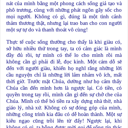
nát của mình bằng một phong cách sống giả tạo và
phô trương, cùng với những phát ngôn gây sốc cho
mọi người. Không có gì, đúng là một tình cảnh
thảm thương thật, nhưng lại trao ban cho con người
một sự tự do và thanh thoát vô cùng!
Thực tế cuộc sống thường cho thấy là khi giàu có,
sở hữu nhiều thứ trong tay, ta có cảm giác là mình
đầy đủ rồi, tự mình có thể lo cho mình rồi mà
không cần gì phải đi lễ, đọc kinh. Một cám dỗ sẽ
đến với người giàu, khiến họ nghĩ rằng những lời
cầu nguyện chỉ là những lời lảm nhảm vô ích, mất
thời giờ. Trước mặt Chúa, dường như họ cảm thấy
Chúa cần đến mình hơn là ngược lại. Có tiền, có
quyền trong tay rồi, mình cần gì đến sự chở che của
Chúa. Mình có thể bỏ tiền ra xây dựng nhà thờ, nhà
giáo lý, nhà xứ. Không có sự đóng góp của mình,
những công trình kia đâu có dễ hoàn thành. Một sự
kiêu ngạo cũng trồi lên từ đấy! Ngược lại, khi
không có gì, ta bỗng được mời gọi để sống tín thác