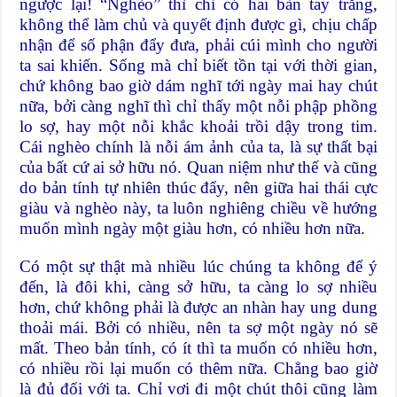
ngược lại! “Nghèo” thì chỉ có hai bàn tay trắng,
không thể làm chủ và quyết định được gì, chịu chấp
nhận để số phận đẩy đưa, phải cúi mình cho người
ta sai khiến. Sống mà chỉ biết tồn tại với thời gian,
chứ không bao giờ dám nghĩ tới ngày mai hay chút
nữa, bởi càng nghĩ thì chỉ thấy một nỗi phập phồng
lo sợ, hay một nỗi khắc khoải trồi dậy trong tim.
Cái nghèo chính là nỗi ám ảnh của ta, là sự thất bại
của bất cứ ai sở hữu nó. Quan niệm như thế và cũng
do bản tính tự nhiên thúc đẩy, nên giữa hai thái cực
giàu và nghèo này, ta luôn nghiêng chiều về hướng
muốn mình ngày một giàu hơn, có nhiều hơn nữa.
Có một sự thật mà nhiều lúc chúng ta không để ý
đến, là đôi khi, càng sở hữu, ta càng lo sợ nhiều
hơn, chứ không phải là được an nhàn hay ung dung
thoải mái. Bởi có nhiều, nên ta sợ một ngày nó sẽ
mất. Theo bản tính, có ít thì ta muốn có nhiều hơn,
có nhiều rồi lại muốn có thêm nữa. Chẳng bao giờ
là đủ đối với ta. Chỉ vơi đi một chút thôi cũng làm