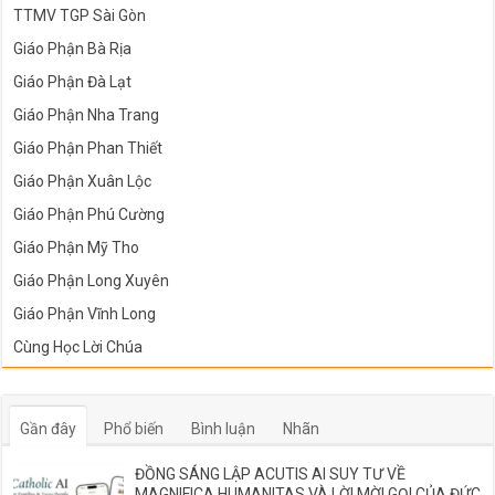
TTMV TGP Sài Gòn
Giáo Phận Bà Rịa
Giáo Phận Đà Lạt
Giáo Phận Nha Trang
Giáo Phận Phan Thiết
Giáo Phận Xuân Lộc
Giáo Phận Phú Cường
Giáo Phận Mỹ Tho
Giáo Phận Long Xuyên
Giáo Phận Vĩnh Long
Cùng Học Lời Chúa
Gần đây
Phổ biến
Bình luận
Nhãn
ĐỒNG SÁNG LẬP ACUTIS AI SUY TƯ VỀ
MAGNIFICA HUMANITAS VÀ LỜI MỜI GỌI CỦA ĐỨC