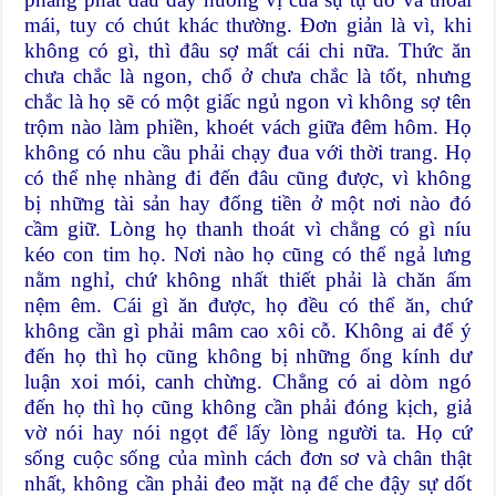
mái, tuy có chút khác thường. Đơn giản là vì, khi
không có gì, thì đâu sợ mất cái chi nữa. Thức ăn
chưa chắc là ngon, chổ ở chưa chắc là tốt, nhưng
chắc là họ sẽ có một giấc ngủ ngon vì không sợ tên
trộm nào làm phiền, khoét vách giữa đêm hôm. Họ
không có nhu cầu phải chạy đua với thời trang. Họ
có thể nhẹ nhàng đi đến đâu cũng được, vì không
bị những tài sản hay đống tiền ở một nơi nào đó
cầm giữ. Lòng họ thanh thoát vì chẳng có gì níu
kéo con tim họ. Nơi nào họ cũng có thể ngả lưng
nằm nghỉ, chứ không nhất thiết phải là chăn ấm
nệm êm. Cái gì ăn được, họ đều có thể ăn, chứ
không cần gì phải mâm cao xôi cỗ. Không ai để ý
đến họ thì họ cũng không bị những ống kính dư
luận xoi mói, canh chừng. Chẳng có ai dòm ngó
đến họ thì họ cũng không cần phải đóng kịch, giả
vờ nói hay nói ngọt để lấy lòng người ta. Họ cứ
sống cuộc sống của mình cách đơn sơ và chân thật
nhất, không cần phải đeo mặt nạ để che đậy sự dốt