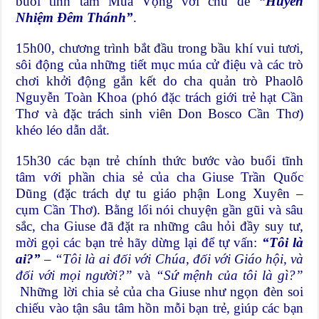
buổi tĩnh tâm Mùa Vọng với chủ đề
“Huyền
Nhiệm Đêm Thánh”
.
15h00, chương trình bắt đầu trong bầu khí vui tươi,
sôi động của những tiết mục múa cử điệu và các trò
chơi khởi động gắn kết do cha quản trò Phaolô
Nguyễn Toàn Khoa (phó đặc trách giới trẻ hạt Cần
Thơ và đặc trách sinh viên Don Bosco Cần Thơ)
khéo léo dẫn dắt.
15h30 các bạn trẻ chính thức bước vào buổi tĩnh
tâm với phần chia sẻ của cha Giuse Trần Quốc
Dũng (đặc trách dự tu giáo phận Long Xuyên –
cụm Cần Thơ). Bằng lối nói chuyện gần gũi và sâu
sắc, cha Giuse đã đặt ra những câu hỏi đầy suy tư,
mời gọi các bạn trẻ hãy dừng lại để tự vấn:
“Tôi là
ai?”
–
“Tôi là ai đối với Chúa, đối với Giáo hội, và
đối với mọi người?”
và
“Sứ mệnh của tôi là gì?”
Những lời chia sẻ của cha Giuse như ngọn đèn soi
chiếu vào tận sâu tâm hồn mỗi bạn trẻ, giúp các bạn