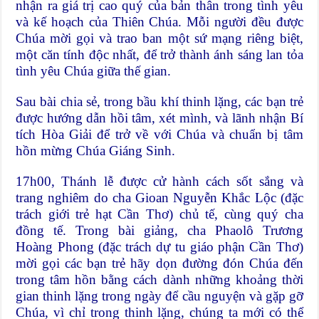
nhận ra giá trị cao quý của bản thân trong tình yêu
và kế hoạch của Thiên Chúa. Mỗi người đều được
Chúa mời gọi và trao ban một sứ mạng riêng biệt,
một căn tính độc nhất, để trở thành ánh sáng lan tỏa
tình yêu Chúa giữa thế gian.
Sau bài chia sẻ, trong bầu khí thinh lặng, các bạn trẻ
được hướng dẫn hồi tâm, xét mình, và lãnh nhận Bí
tích Hòa Giải để trở về với Chúa và chuẩn bị tâm
hồn mừng Chúa Giáng Sinh.
17h00, Thánh lễ được cử hành cách sốt sắng và
trang nghiêm do cha Gioan Nguyễn Khắc Lộc (đặc
trách giới trẻ hạt Cần Thơ) chủ tế, cùng quý cha
đồng tế. Trong bài giảng, cha Phaolô Trương
Hoàng Phong (đặc trách dự tu giáo phận Cần Thơ)
mời gọi các bạn trẻ hãy dọn đường đón Chúa đến
trong tâm hồn bằng cách dành những khoảng thời
gian thinh lặng trong ngày để cầu nguyện và gặp gỡ
Chúa, vì chỉ trong thinh lặng, chúng ta mới có thể