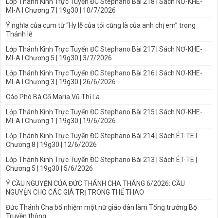
Lớp Thánh Kinh Trực Tuyến ĐC Stephano Bài 218 | Sách NƠ-KHE-
MI-A I Chương 7 | 19g30 | 10/7/2026
Ý nghĩa của cụm từ “Hy lễ của tôi cũng là của anh chị em” trong
Thánh lễ
Lớp Thánh Kinh Trực Tuyến ĐC Stephano Bài 217 | Sách NƠ-KHE-
MI-A I Chương 5 | 19g30 | 3/7/2026
Lớp Thánh Kinh Trực Tuyến ĐC Stephano Bài 216 | Sách NƠ-KHE-
MI-A I Chương 3 | 19g30 | 26/6/2026
Cáo Phó Bà Cố Maria Vũ Thị La
Lớp Thánh Kinh Trực Tuyến ĐC Stephano Bài 215 | Sách NƠ-KHE-
MI-A I Chương 1 | 19g30 | 19/6/2026
Lớp Thánh Kinh Trực Tuyến ĐC Stephano Bài 214 | Sách ÉT-TE I
Chương 8 | 19g30 | 12/6/2026
Lớp Thánh Kinh Trực Tuyến ĐC Stephano Bài 213 | Sách ÉT-TE |
Chương 5 | 19g30 | 5/6/2026
Ý CẦU NGUYỆN CỦA ĐỨC THÁNH CHA THÁNG 6/2026: CẦU
NGUYỆN CHO CÁC GIÁ TRỊ TRONG THỂ THAO
Đức Thánh Cha bổ nhiệm một nữ giáo dân làm Tổng trưởng Bộ
Truyền thông