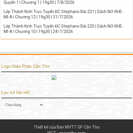
Quyển 1 I Chương 1 | 19g30 | 7/8/2026
Lớp Thánh Kinh Trực Tuyến ĐC Stephano Bài 221 | Sách NƠ-KHE-
MI-A I Chương 12 | 19g30 | 31/7/2026
Lớp Thánh Kinh Trực Tuyến ĐC Stephano Bài 220 | Sách NƠ-KHE-
MI-A I Chương 10 | 19g30 | 24/7/2026
Logo Giáo Phận Cần Thơ
Lưu trữ bài viết
Lưu
trữ
bài
viết
Thiết kế của Ban MVTT GP Cần Thơ
WCT : gpcantho.com