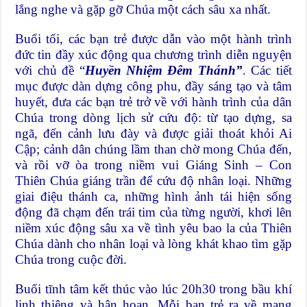
lắng nghe và gặp gỡ Chúa một cách sâu xa nhất.
Buổi tối, các bạn trẻ được dẫn vào một hành trình
đức tin đầy xúc động qua chương trình diễn nguyện
với chủ đề “
Huyền Nhiệm Đêm Thánh”
. Các tiết
mục được dàn dựng công phu, đầy sáng tạo và tâm
huyết, đưa các bạn trẻ trở về với hành trình của dân
Chúa trong dòng lịch sử cứu độ: từ tạo dựng, sa
ngã, đến cảnh lưu đày và được giải thoát khỏi Ai
Cập; cảnh dân chúng lầm than chờ mong Chúa đến,
và rồi vỡ òa trong niềm vui Giáng Sinh – Con
Thiên Chúa giáng trần để cứu độ nhân loại. Những
giai điệu thánh ca, những hình ảnh tái hiện sống
động đã chạm đến trái tim của từng người, khơi lên
niềm xúc động sâu xa về tình yêu bao la của Thiên
Chúa dành cho nhân loại và lòng khát khao tìm gặp
Chúa trong cuộc đời.
Buổi tĩnh tâm kết thúc vào lúc 20h30 trong bầu khí
linh thiêng và hân hoan. Mỗi bạn trẻ ra về mang