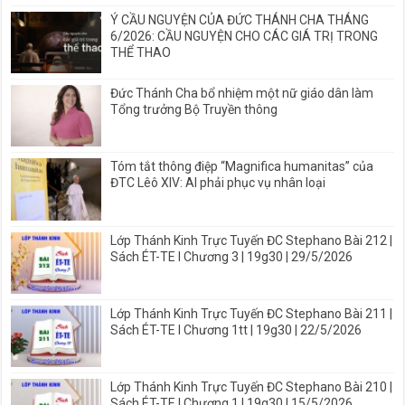
Ý CẦU NGUYỆN CỦA ĐỨC THÁNH CHA THÁNG
6/2026: CẦU NGUYỆN CHO CÁC GIÁ TRỊ TRONG
THỂ THAO
Đức Thánh Cha bổ nhiệm một nữ giáo dân làm
Tổng trưởng Bộ Truyền thông
Tóm tắt thông điệp “Magnifica humanitas” của
ĐTC Lêô XIV: AI phải phục vụ nhân loại
Lớp Thánh Kinh Trực Tuyến ĐC Stephano Bài 212 |
Sách ÉT-TE I Chương 3 | 19g30 | 29/5/2026
Lớp Thánh Kinh Trực Tuyến ĐC Stephano Bài 211 |
Sách ÉT-TE I Chương 1tt | 19g30 | 22/5/2026
Lớp Thánh Kinh Trực Tuyến ĐC Stephano Bài 210 |
Sách ÉT-TE I Chương 1 | 19g30 | 15/5/2026