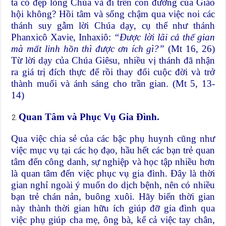
ta có đẹp lòng Chúa và đi trên con đường của Giáo
hội không? Hồi tâm và sống chậm qua việc noi các
thánh suy gẫm lời Chúa dạy, cụ thể như thánh
Phanxicô Xavie, Inhaxiô:
“Được lời lãi cả thế gian
mà mất linh hồn thì được ơn ích gì?”
(Mt 16, 26)
Từ lời dạy của Chúa Giêsu, nhiều vị thánh đã nhận
ra giá trị đích thực để rồi thay đổi cuộc đời và trở
thành muối và ánh sáng cho trần gian. (Mt 5, 13-
14)
Quan Tâm và Phục Vụ Gia Đình.
Qua việc chia sẻ của các bậc phụ huynh cũng như
việc mục vụ tại các họ đạo, hầu hết các bạn trẻ quan
tâm đến công danh, sự nghiệp và học tập nhiều hơn
là quan tâm đến việc phục vụ gia đình. Đây là thời
gian nghỉ ngoài ý muốn do dịch bệnh, nên có nhiều
bạn trẻ chán nản, buông xuôi. Hãy biến thời gian
này thành thời gian hữu ích giúp đỡ gia đình qua
việc phụ giúp cha mẹ, ông bà, kể cả việc tay chân,