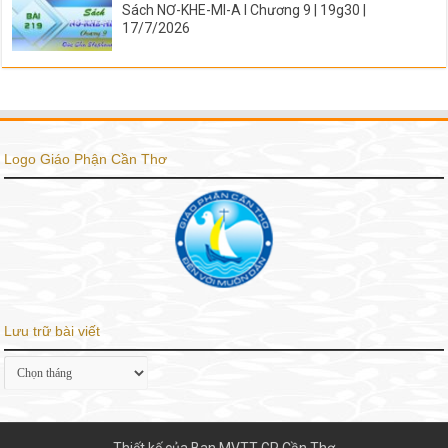
Sách NƠ-KHE-MI-A I Chương 9 | 19g30 |
17/7/2026
Logo Giáo Phận Cần Thơ
Lưu trữ bài viết
Lưu
trữ
bài
viết