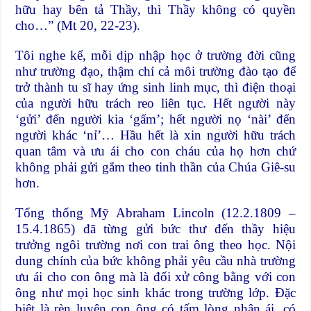
hữu hay bên tả Thầy, thì Thầy không có quyền
cho…” (Mt 20, 22-23).
Tôi nghe kể, mỗi dịp nhập học ở trường đời cũng
như trường đạo, thậm chí cả môi trường đào tạo để
trở thành tu sĩ hay ứng sinh linh mục, thì điện thoại
của người hữu trách reo liên tục. Hết người này
‘gửi’ đến người kia ‘gấm’; hết người nọ ‘nài’ đến
người khác ‘nỉ’… Hầu hết là xin người hữu trách
quan tâm và ưu ái cho con cháu của họ hơn chứ
không phải gửi gắm theo tinh thần của Chúa Giê-su
hơn.
Tổng thống Mỹ Abraham Lincoln (12.2.1809 –
15.4.1865) đã từng gửi bức thư đến thầy hiệu
trưởng ngôi trường nơi con trai ông theo học. Nội
dung chính của bức không phải yêu cầu nhà trường
ưu ái cho con ông mà là đối xử công bằng với con
ông như mọi học sinh khác trong trường lớp. Đặc
biệt là rèn luyện con ông có tấm lòng nhân ái, có