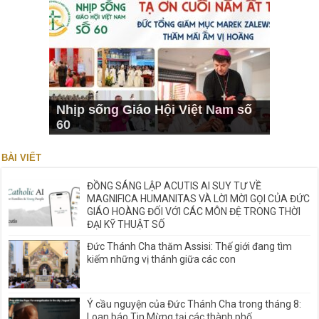
Nhịp sống Giáo Hội Việt Nam số
60
BÀI VIẾT
ĐỒNG SÁNG LẬP ACUTIS AI SUY TƯ VỀ
MAGNIFICA HUMANITAS VÀ LỜI MỜI GỌI CỦA ĐỨC
GIÁO HOÀNG ĐỐI VỚI CÁC MÔN ĐỆ TRONG THỜI
ĐẠI KỸ THUẬT SỐ
Đức Thánh Cha thăm Assisi: Thế giới đang tìm
kiếm những vị thánh giữa các con
Ý cầu nguyện của Đức Thánh Cha trong tháng 8:
Loan báo Tin Mừng tại các thành phố