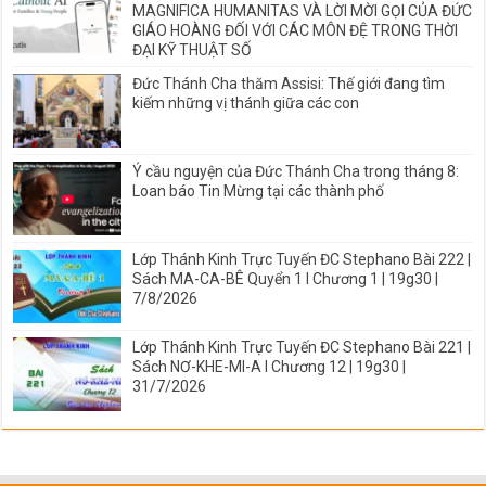
MAGNIFICA HUMANITAS VÀ LỜI MỜI GỌI CỦA ĐỨC
GIÁO HOÀNG ĐỐI VỚI CÁC MÔN ĐỆ TRONG THỜI
ĐẠI KỸ THUẬT SỐ
Đức Thánh Cha thăm Assisi: Thế giới đang tìm
kiếm những vị thánh giữa các con
Ý cầu nguyện của Đức Thánh Cha trong tháng 8:
Loan báo Tin Mừng tại các thành phố
Lớp Thánh Kinh Trực Tuyến ĐC Stephano Bài 222 |
Sách MA-CA-BÊ Quyển 1 I Chương 1 | 19g30 |
7/8/2026
Lớp Thánh Kinh Trực Tuyến ĐC Stephano Bài 221 |
Sách NƠ-KHE-MI-A I Chương 12 | 19g30 |
31/7/2026