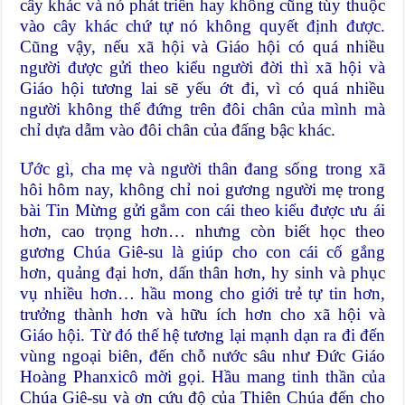
cây khác và nó phát triển hay không cũng tùy thuộc
vào cây khác chứ tự nó không quyết định được.
Cũng vậy, nếu xã hội và Giáo hội có quá nhiều
người được gửi theo kiểu người đời thì xã hội và
Giáo hội tương lai sẽ yếu ớt đi, vì có quá nhiều
người không thể đứng trên đôi chân của mình mà
chỉ dựa dẫm vào đôi chân của đấng bậc khác.
Ước gì, cha mẹ và người thân đang sống trong xã
hôi hôm nay, không chỉ noi gương người mẹ trong
bài Tin Mừng gửi gắm con cái theo kiểu được ưu ái
hơn, cao trọng hơn… nhưng còn biết học theo
gương Chúa Giê-su là giúp cho con cái cố gắng
hơn, quảng đại hơn, dấn thân hơn, hy sinh và phục
vụ nhiều hơn… hầu mong cho giới trẻ tự tin hơn,
trưởng thành hơn và hữu ích hơn cho xã hội và
Giáo hội. Từ đó thế hệ tương lại mạnh dạn ra đi đến
vùng ngoại biên, đến chỗ nước sâu như Đức Giáo
Hoàng Phanxicô mời gọi. Hầu mang tinh thần của
Chúa Giê-su và ơn cứu độ của Thiên Chúa đến cho