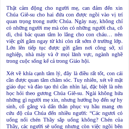
Thật cảm động cho người mẹ, can đảm đến xin
Chúa Giê-su cho hai đứa con được ngồi vào vị trí
quan trọng trong nước Chúa. Ngày nay, không chỉ
có những người mẹ mà còn có những người cha, cô
dì, chú bác quan tâm lo lắng cho con cháu… nên
việc gửi gắm ngay từ khi còn rất sớm ở trường lớp.
Lớn lên tiếp tục được gửi gắm nơi công sở, xí
nghiệp, nhà máy và ở mọi lãnh vực, ngành nghề
trong cuộc sống kể cả trong Giáo hội.
Xét về khía cạnh tâm lý, đây là điều rất tốt, con cái
cần được quan tâm chăm sóc. Tuy nhiên, xét về mặt
giáo dục và đào tạo thì cần nhìn lại, đặc biệt là nên
học hỏi theo gương Chúa Giê-su. Ngài không hứa
những gì người mẹ xin, nhưng hướng họ đến sự hy
sinh, cố gắng và dấn thân phục vụ hầu mang ơn
cứu độ của Chúa đến nhiều người: “Các ngươi có
uống nổi chén Thầy sắp uống không? Chén của
Thầy, các người sẽ uống nhưng còn việc ngồi bên