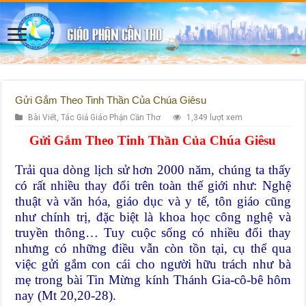
Gửi Gắm Theo Tinh Thần Của Chúa Giêsu
Bài Viết
,
Tác Giả Giáo Phận Cần Thơ
1,349 lượt xem
Gửi Gắm Theo Tinh Thần Của Chúa Giêsu
Trải qua dòng lịch sử hơn 2000 năm, chúng ta thấy
có rất nhiều thay đổi trên toàn thế giới như: Nghệ
thuật và văn hóa, giáo dục và y tế, tôn giáo cũng
như chính trị, đặc biệt là khoa học công nghệ và
truyền thông… Tuy cuộc sống có nhiều đổi thay
nhưng có những điều vẫn còn tồn tại, cụ thể qua
việc gửi gắm con cái cho người hữu trách như bà
mẹ trong bài Tin Mừng kính Thánh Gia-cô-bê hôm
nay (Mt 20,20-28).