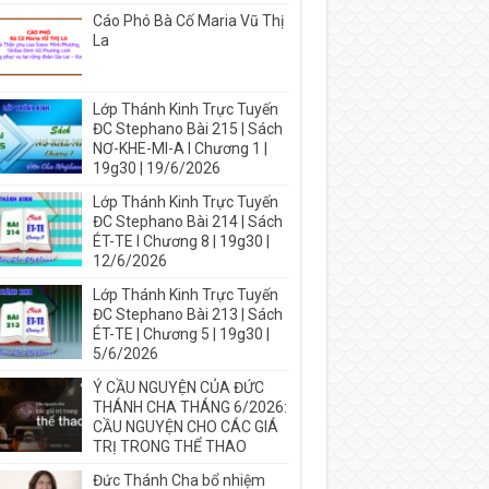
Cáo Phó Bà Cố Maria Vũ Thị
La
Lớp Thánh Kinh Trực Tuyến
ĐC Stephano Bài 215 | Sách
NƠ-KHE-MI-A I Chương 1 |
19g30 | 19/6/2026
Lớp Thánh Kinh Trực Tuyến
ĐC Stephano Bài 214 | Sách
ÉT-TE I Chương 8 | 19g30 |
12/6/2026
Lớp Thánh Kinh Trực Tuyến
ĐC Stephano Bài 213 | Sách
ÉT-TE | Chương 5 | 19g30 |
5/6/2026
Ý CẦU NGUYỆN CỦA ĐỨC
THÁNH CHA THÁNG 6/2026:
CẦU NGUYỆN CHO CÁC GIÁ
TRỊ TRONG THỂ THAO
Đức Thánh Cha bổ nhiệm