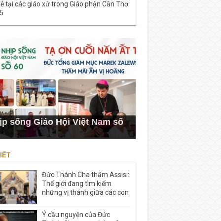
lễ tại các giáo xứ trong Giáo phận Cần Thơ
5
ịp sống Giáo Hội Việt Nam số
IẾT
Đức Thánh Cha thăm Assisi:
Thế giới đang tìm kiếm
những vị thánh giữa các con
Ý cầu nguyện của Đức