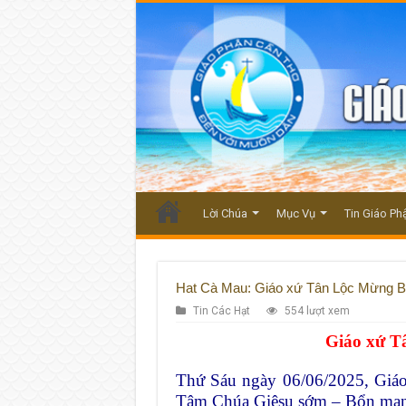
Lời Chúa
Mục Vụ
Tin Giáo Ph
Hat Cà Mau: Giáo xứ Tân Lộc Mừng 
Tin Các Hạt
554 lượt xem
Giáo xứ 
Thứ Sáu ngày 06/06/2025, Giáo
Tâm Chúa Giêsu sớm – Bổn mạn