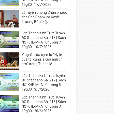
NƠ-KHE-MI-A I Chương 9 |
19g30 | 17/7/2026
Lễ Tuyên phong Chân phước
cho Cha Phanxicô Xaviê
Trương Bửu Diệp
Lớp Thánh Kinh Trực Tuyến
ĐC Stephano Bài 218 | Sách
NƠ-KHE-MI-A I Chương 7 |
19g30 | 10/7/2026
Ý nghĩa của cụm từ “Hy lễ
của tôi cũng là của anh chị
em” trong Thánh lễ
Lớp Thánh Kinh Trực Tuyến
ĐC Stephano Bài 217 | Sách
NƠ-KHE-MI-A I Chương 5 |
19g30 | 3/7/2026
Lớp Thánh Kinh Trực Tuyến
ĐC Stephano Bài 216 | Sách
NƠ-KHE-MI-A I Chương 3 |
19g30 | 26/6/2026