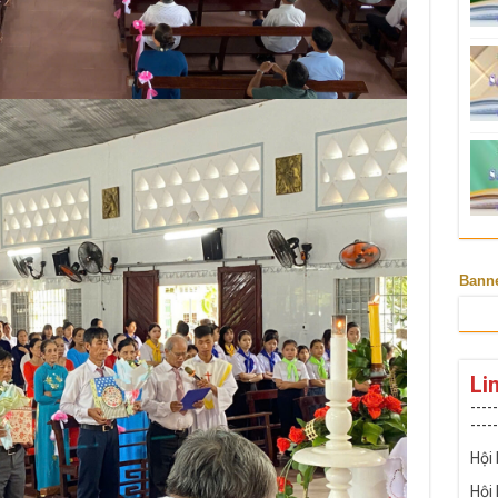
Bann
Li
-----
-----
Hội
Hội