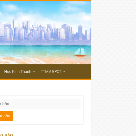
Học Kinh Thánh
TTMV GPCT
G BÁO