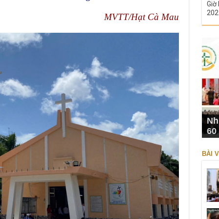
Giờ 
202
MVTT/Hạt Cà Mau
Nh
60
BÀI V