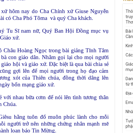
 xứ hôm nay do Cha Chính xứ Giuse Nguyễn
Thô
tru
gài có Cha Phó Tôma và quý Cha khách.
Thơ
Quý Tu Sĩ nam nữ, Quý Ban Hội Đồng mục vụ
Bài
Cần
Giáo xứ.
Kin
cô Châu Hoàng Ngọc trong bài giảng Tĩnh Tâm
Các
 bà con giáo dân. Nhằm gọi lại cho mọi người
giáo hội và giáo xứ. Đặc biệt là qua bài chia sẻ
Giá
mục
cũng gợi lên để mọi người trong họ đạo cảm
ương xót của Thiên chúa, đồng thời dâng lên
Dan
 ngày bổn mạng giáo xứ.
từ 
Địa
ẻ với nhau bữa cơm để nói lên tình tương thân
Ema
n Chúa.
Nhữn
iêsu hằng tuôn đổ muôn phúc lành cho mỗi
Tưở
mỗi người trở nên những chứng nhân mạnh mẽ
phậ
thành loan báo Tin Mừng.