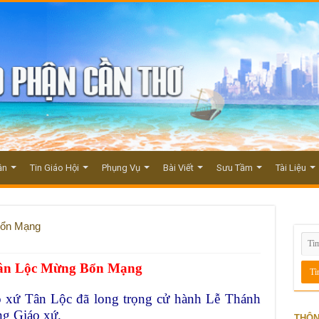
ận
Tin Giáo Hội
Phụng Vụ
Bài Viết
Sưu Tầm
Tài Liệu
Bổn Mạng
Tân Lộc Mừng Bổn Mạng
 xứ Tân Lộc đã long trọng cử hành Lễ Thánh
g Giáo xứ.
THÔN