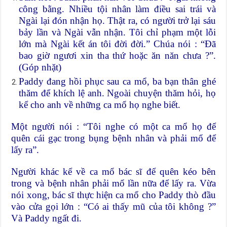
công bằng. Nhiều tội nhân làm điều sai trái và
Ngài lại đón nhận họ. Thật ra, có người trở lại sáu
bảy lần và Ngài vẫn nhận. Tôi chỉ phạm một lỗi
lớn mà Ngài kết án tôi đời đời.” Chúa nói : “Đã
bao giờ ngươi xin tha thứ hoặc ăn năn chưa ?”.
(Góp nhặt)
Paddy đang hồi phục sau ca mổ, ba bạn thân ghé
thăm để khích lệ anh. Ngoài chuyện thăm hỏi, họ
kể cho anh về những ca mổ họ nghe biết.
Một người nói : “Tôi nghe có một ca mổ họ để
quên cái gạc trong bụng bệnh nhân và phải mổ để
lấy ra”.
Người khác kể về ca mổ bác sĩ để quên kéo bên
trong và bệnh nhân phải mổ lần nữa để lấy ra. Vừa
nói xong, bác sĩ thực hiện ca mổ cho Paddy thò đầu
vào cửa gọi lớn : “Có ai thấy mũ của tôi không ?”
Và Paddy ngất đi.