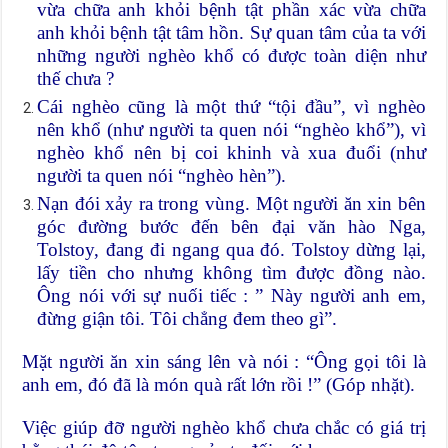
vừa chữa anh khỏi bệnh tật phần xác vừa chữa
anh khỏi bệnh tật tâm hồn. Sự quan tâm của ta với
những người nghèo khổ có được toàn diện như
thế chưa ?
Cái nghèo cũng là một thứ “tội đầu”, vì nghèo
nên khổ (như người ta quen nói “nghèo khổ”), vì
nghèo khổ nên bị coi khinh và xua đuổi (như
người ta quen nói “nghèo hèn”).
Nạn đói xảy ra trong vùng. Một người ăn xin bên
góc đường bước đến bên đại văn hào Nga,
Tolstoy, đang đi ngang qua đó. Tolstoy dừng lại,
lấy tiền cho nhưng không tìm được đồng nào.
Ông nói với sự nuối tiếc : ” Này người anh em,
đừng giận tôi. Tôi chẳng đem theo gì”.
Mặt người ăn xin sáng lên và nói : “Ông gọi tôi là
anh em, đó đã là món quà rất lớn rồi !” (Góp nhặt).
Việc giúp đỡ người nghèo khổ chưa chắc có giá trị