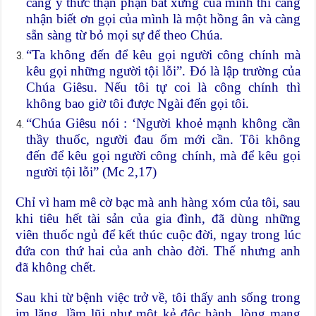
càng ý thức thận phận bất xứng của mình thì càng
nhận biết ơn gọi của mình là một hồng ân và càng
sẵn sàng từ bỏ mọi sự để theo Chúa.
“Ta không đến để kêu gọi người công chính mà
kêu gọi những người tội lỗi”. Đó là lập trường của
Chúa Giêsu. Nếu tôi tự coi là công chính thì
không bao giờ tôi được Ngài đến gọi tôi.
“Chúa Giêsu nói : ‘Người khoẻ mạnh không cần
thầy thuốc, người đau ốm mới cần. Tôi không
đến để kêu gọi người công chính, mà để kêu gọi
người tội lỗi” (Mc 2,17)
Chỉ vì ham mê cờ bạc mà anh hàng xóm của tôi, sau
khi tiêu hết tài sản của gia đình, đã dùng những
viên thuốc ngủ để kết thúc cuộc đời, ngay trong lúc
đứa con thứ hai của anh chào đời. Thế nhưng anh
đã không chết.
Sau khi từ bệnh việc trở về, tôi thấy anh sống trong
im lặng, lầm lũi như một kẻ độc hành, lòng mang