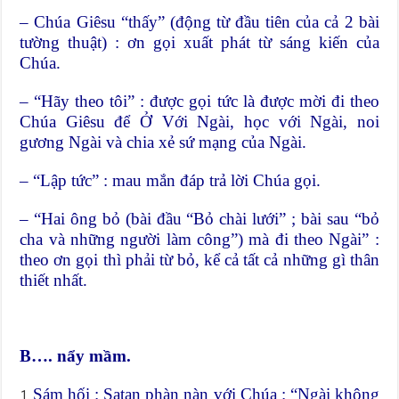
– Chúa Giêsu “thấy” (động từ đầu tiên của cả 2 bài
tường thuật) : ơn gọi xuất phát từ sáng kiến của
Chúa.
– “Hãy theo tôi” : được gọi tức là được mời đi theo
Chúa Giêsu để Ở Với Ngài, học với Ngài, noi
gương Ngài và chia xẻ sứ mạng của Ngài.
– “Lập tức” : mau mắn đáp trả lời Chúa gọi.
– “Hai ông bỏ (bài đầu “Bỏ chài lưới” ; bài sau “bỏ
cha và những người làm công”) mà đi theo Ngài” :
theo ơn gọi thì phải từ bỏ, kể cả tất cả những gì thân
thiết nhất.
B…. nẩy mầm.
Sám hối : Satan phàn nàn với Chúa : “Ngài không