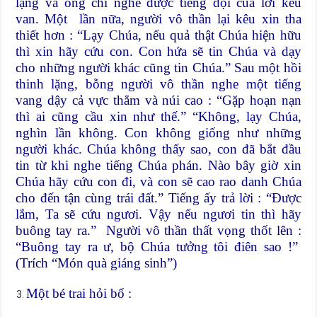
lặng và ông chỉ nghe được tiếng dội của lời kêu
van. Một lần nữa, người vô thần lại kêu xin tha
thiết hơn : “Lạy Chúa, nếu quả thật Chúa hiện hữu
thì xin hãy cứu con. Con hứa sẽ tin Chúa và dạy
cho những người khác cũng tin Chúa.” Sau một hồi
thinh lặng, bỗng người vô thần nghe một tiếng
vang dậy cả vực thẳm và núi cao : “Gặp hoạn nạn
thì ai cũng cầu xin như thế.” “Không, lạy Chúa,
nghìn lần không. Con không giống như những
người khác. Chúa không thấy sao, con đã bắt đầu
tin từ khi nghe tiếng Chúa phán. Nào bây giờ xin
Chúa hãy cứu con đi, và con sẽ cao rao danh Chúa
cho đến tận cùng trái đất.” Tiếng ấy trả lời : “Được
lắm, Ta sẽ cứu ngươi. Vậy nếu ngươi tin thì hãy
buông tay ra.” Người vô thần thất vọng thốt lên :
“Buông tay ra ư, bộ Chúa tưởng tôi điên sao !”
(Trích “Món quà giáng sinh”)
Một bé trai hỏi bố :