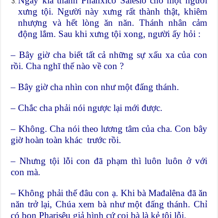
Ngày kia thánh Phanxicô Salêsiô cho một người
xưng tội. Người này xưng rất thành thật, khiêm
nhượng và hết lòng ăn năn. Thánh nhân cảm
động lắm. Sau khi xưng tội xong, người ấy hỏi :
– Bây giờ cha biết tất cả những sự xấu xa của con
rồi. Cha nghĩ thế nào về con ?
– Bây giờ cha nhìn con như một đấng thánh.
– Chắc cha phải nói ngược lại mới được.
– Không. Cha nói theo lương tâm của cha. Con bây
giờ hoàn toàn khác trước rồi.
– Nhưng tội lỗi con đã phạm thì luôn luôn ở với
con mà.
– Không phải thế đâu con ạ. Khi bà Mađalêna đã ăn
năn trở lại, Chúa xem bà như một đấng thánh. Chỉ
có bọn Pharisêu giả hình cứ coi bà là kẻ tội lỗi.