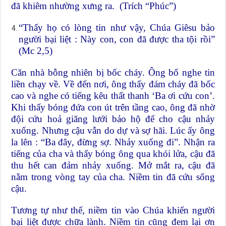
đã khiêm nhường xưng ra. (Trích “Phúc”)
“Thấy họ có lòng tin như vậy, Chúa Giêsu bảo
người bại liệt : Này con, con đã được tha tội rồi”
(Mc 2,5)
Căn nhà bỗng nhiên bị bốc cháy. Ông bố nghe tin
liền chạy về. Về đến nơi, ông thấy đám cháy đã bốc
cao và nghe có tiếng kêu thất thanh ‘Ba ơi cứu con’.
Khi thấy bóng đứa con út trên tầng cao, ông đã nhờ
đội cứu hoả giăng lưới bảo hộ để cho cậu nhảy
xuống. Nhưng cậu vẫn do dự và sợ hãi. Lúc ấy ông
la lên : “Ba đây, đừng sợ. Nhảy xuống đi”. Nhận ra
tiếng của cha và thấy bóng ông qua khói lửa, cậu đã
thu hết can đảm nhảy xuống. Mở mắt ra, cậu đã
nằm trong vòng tay của cha. Niềm tin đã cứu sống
cậu.
Tương tự như thế, niềm tin vào Chúa khiến người
bại liệt được chữa lành. Niềm tin cũng đem lại ơn