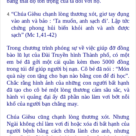
bằng thái độ tôn trọng của ta đối với họ.
“Chúa Giêsu chạnh lòng thương xót, giơ tay đụng
vào anh và bảo : ‘Ta muốn, anh sạch đi’. Lập tức
chứng phong hủi biến khỏi anh và anh được
sạch” (Mc 1,41-42)
Trong chương trình phóng sự về việc giúp đỡ đồng
bào lũ lụt của Đài Truyền hình Thành phố, có một
em bé đã gởi một cái quần kèm theo 5000 đồng
trong túi để giúp người bị nạn. Cô bé đã nói : “Món
quà này con tặng cho bạn nào bằng con để đi học”.
Chắc rằng hình ảnh của những con người bất hạnh
đã tạo cho cô bé một lòng thương cảm sâu sắc, và
hành vi quảng đại ấy đã phần nào làm vơi bớt nỗi
khổ của người bạn chẳng may.
Chúa Giêsu cũng chạnh lòng thương xót. Nhưng
Ngài không chỉ làm vơi đi hoặc xóa đi bất hạnh của
người bệnh bằng cách chữa lành cho anh, nhưng