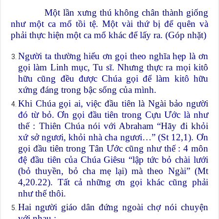
Một lần xưng thú không chân thành giống
như một ca mổ tồi tệ. Một vài thứ bị để quên và
phải thực hiện một ca mổ khác để lấy ra. (Góp nhặt)
Người ta thường hiểu ơn gọi theo nghĩa hẹp là ơn
gọi làm Linh mục, Tu sĩ. Nhưng thực ra mọi kitô
hữu cũng đều được Chúa gọi để làm kitô hữu
xứng đáng trong bậc sống của mình.
Khi Chúa gọi ai, việc đầu tiên là Ngài bảo người
đó từ bỏ. Ơn gọi đầu tiên trong Cựu Ước là như
thế : Thiên Chúa nói với Abraham “Hãy đi khỏi
xứ sở ngươi, khỏi nhà cha ngươi…” (St 12,1). Ơn
gọi đầu tiên trong Tân Ước cũng như thế : 4 môn
đệ đầu tiên của Chúa Giêsu “lập tức bỏ chài lưới
(bỏ thuyền, bỏ cha mẹ lại) mà theo Ngài” (Mt
4,20.22). Tất cả những ơn gọi khác cũng phải
như thế thôi.
Hai người giáo dân đứng ngoài chợ nói chuyện
với nhau :