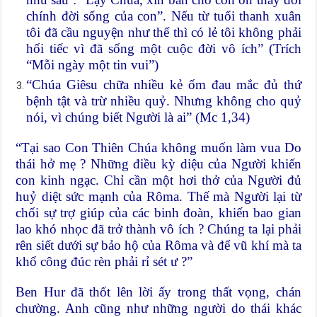
chính đời sống của con”. Nếu từ tuổi thanh xuân
tôi đã cầu nguyện như thế thì có lẻ tôi không phải
hối tiếc vì đã sống một cuộc đời vô ích” (Trích
“Mỗi ngày một tin vui”)
“Chúa Giêsu chữa nhiều kẻ ốm đau mắc đủ thứ
bệnh tật và trừ nhiều quỷ. Nhưng không cho quỷ
nói, vì chúng biết Người là ai” (Mc 1,34)
“Tại sao Con Thiên Chúa không muốn làm vua Do
thái hở mẹ ? Những điều kỳ diệu của Người khiến
con kinh ngạc. Chỉ cần một hơi thở của Người đủ
huỷ diệt sức mạnh của Rôma. Thế mà Người lại từ
chối sự trợ giúp của các binh đoàn, khiến bao gian
lao khó nhọc đã trở thành vô ích ? Chúng ta lại phải
rên siết dưới sự bảo hộ của Rôma và để vũ khí mà ta
khổ công đúc rèn phải rỉ sét ư ?”
Ben Hur đã thốt lên lời ấy trong thất vọng, chán
chường. Anh cũng như những người do thái khác