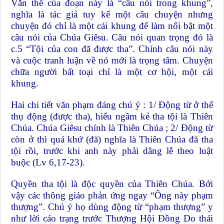
Văn thể của đoạn này là “câu nói trong khung”,
nghĩa là tác giả tuy kể một câu chuyện nhưng
chuyện đó chỉ là một cái khung để làm nổi bật một
câu nói của Chúa Giêsu. Câu nói quan trọng đó là
c.5 “Tội của con đã được tha”. Chính câu nói này
và cuộc tranh luận về nó mới là trọng tâm. Chuyện
chữa người bất toại chỉ là một cơ hội, một cái
khung.
Hai chi tiết văn phạm đáng chú ý : 1/ Động từ ở thể
thụ động (được tha), hiểu ngầm kẻ tha tội là Thiên
Chúa. Chúa Giêsu chính là Thiên Chúa ; 2/ Động từ
còn ở thì quá khứ (đã) nghĩa là Thiên Chúa đã tha
tội rồi, trước khi anh này phải dâng lễ theo luật
buộc (Lv 6,17-23).
Quyền tha tội là độc quyền của Thiên Chúa. Bởi
vậy các thông giáo phản ứng ngay “Ông này phạm
thượng”. Chú ý họ dùng động từ “phạm thượng” y
như lời cáo trạng trước Thượng Hội Đồng Do thái