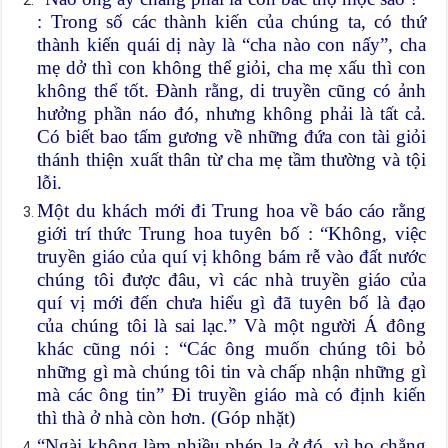
: Trong số các thành kiến của chúng ta, có thứ
thành kiến quái dị này là “cha nào con nấy”, cha
mẹ dở thì con không thể giỏi, cha mẹ xấu thì con
không thể tốt. Đành rằng, di truyền cũng có ảnh
hưởng phần náo đó, nhưng không phải là tất cả.
Có biết bao tấm gương về những đứa con tài giỏi
thánh thiện xuất thân từ cha mẹ tầm thường và tội
lỗi.
Một du khách mới đi Trung hoa về báo cáo rằng
giới trí thức Trung hoa tuyên bố : “Không, việc
truyền giáo của quí vị không bám rễ vào đất nước
chúng tôi được đâu, vì các nhà truyền giáo của
quí vị mới đến chưa hiểu gì đã tuyên bố là đạo
của chúng tôi là sai lạc.” Và một người Á đông
khác cũng nói : “Các ông muốn chúng tôi bỏ
những gì mà chúng tôi tin và chấp nhận những gì
mà các ông tin” Đi truyền giáo mà có định kiến
thì thà ở nhà còn hơn. (Góp nhặt)
“Ngài không làm nhiều phép lạ ở đó, vì họ chẳng