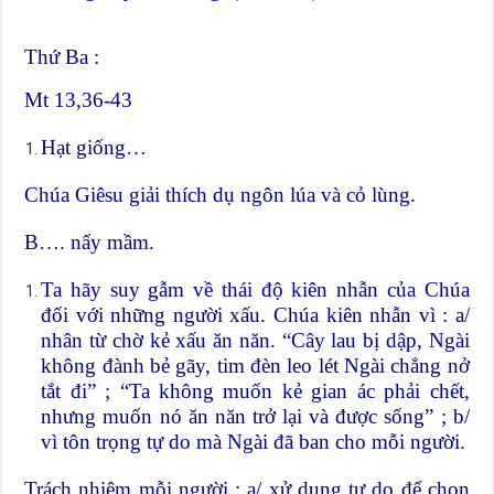
Thứ Ba :
Mt 13,36-43
Hạt giống…
Chúa Giêsu giải thích dụ ngôn lúa và cỏ lùng.
B…. nẩy mầm.
Ta hãy suy gẫm về thái độ kiên nhẫn của Chúa
đối với những người xấu. Chúa kiên nhẫn vì : a/
nhân từ chờ kẻ xấu ăn năn. “Cây lau bị dập, Ngài
không đành bẻ gãy, tim đèn leo lét Ngài chẳng nở
tắt đi” ; “Ta không muốn kẻ gian ác phải chết,
nhưng muốn nó ăn năn trở lại và được sống” ; b/
vì tôn trọng tự do mà Ngài đã ban cho mỗi người.
Trách nhiệm mỗi người : a/ xử dụng tự do để chọn