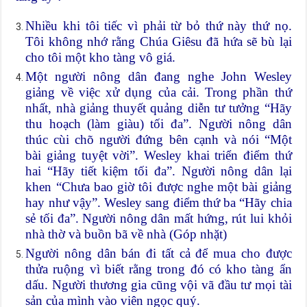
Nhiều khi tôi tiếc vì phải từ bỏ thứ này thứ nọ.
Tôi không nhớ rằng Chúa Giêsu đã hứa sẽ bù lại
cho tôi một kho tàng vô giá.
Một người nông dân đang nghe John Wesley
giảng về việc xử dụng của cải. Trong phần thứ
nhất, nhà giảng thuyết quảng diễn tư tưởng “Hãy
thu hoạch (làm giàu) tối đa”. Người nông dân
thúc cùi chõ người đứng bên cạnh và nói “Một
bài giảng tuyệt vời”. Wesley khai triển điểm thứ
hai “Hãy tiết kiệm tối đa”. Người nông dân lại
khen “Chưa bao giờ tôi được nghe một bài giảng
hay như vậy”. Wesley sang điểm thứ ba “Hãy chia
sẻ tối đa”. Người nông dân mất hứng, rút lui khỏi
nhà thờ và buồn bã về nhà (Góp nhặt)
Người nông dân bán đi tất cả để mua cho được
thửa ruộng vì biết rằng trong đó có kho tàng ẩn
dấu. Người thương gia cũng vội vã đầu tư mọi tài
sản của mình vào viên ngọc quý.