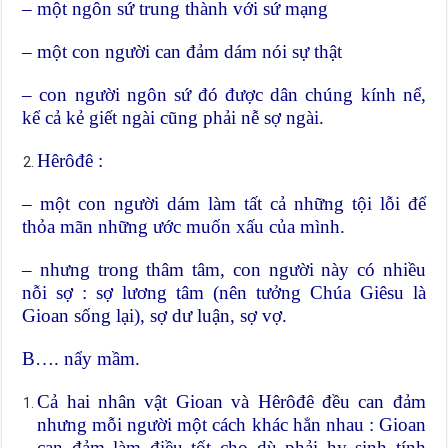
– một ngôn sứ trung thành với sứ mạng
– một con người can đảm dám nói sự thật
– con người ngôn sứ đó được dân chúng kính nể,
kể cả kẻ giết ngài cũng phải nễ sợ ngài.
Hêrôđê :
– một con người dám làm tất cả những tội lỗi để
thỏa mãn những ước muốn xấu của mình.
– nhưng trong thâm tâm, con người này có nhiều
nỗi sợ : sợ lương tâm (nên tưởng Chúa Giêsu là
Gioan sống lại), sợ dư luận, sợ vợ.
B…. nẩy mầm.
Cả hai nhân vật Gioan và Hêrôđê đều can đảm
nhưng mỗi người một cách khác hẳn nhau : Gioan
can đảm làm điều tốt cho dù phải hy sinh tính