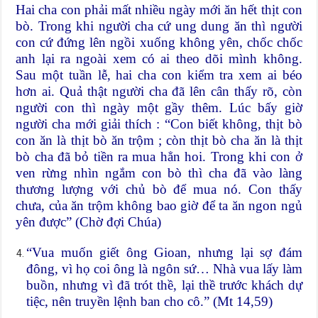
Hai cha con phải mất nhiều ngày mới ăn hết thịt con
bò. Trong khi người cha cứ ung dung ăn thì người
con cứ đứng lên ngồi xuống không yên, chốc chốc
anh lại ra ngoài xem có ai theo dõi mình không.
Sau một tuần lễ, hai cha con kiểm tra xem ai béo
hơn ai. Quả thật người cha đã lên cân thấy rõ, còn
người con thì ngày một gầy thêm. Lúc bấy giờ
người cha mới giải thích : “Con biết không, thịt bò
con ăn là thịt bò ăn trộm ; còn thịt bò cha ăn là thịt
bò cha đã bỏ tiền ra mua hẳn hoi. Trong khi con ở
ven rừng nhìn ngắm con bò thì cha đã vào làng
thương lượng với chủ bò để mua nó. Con thấy
chưa, của ăn trộm không bao giờ để ta ăn ngon ngủ
yên được” (Chờ đợi Chúa)
“Vua muốn giết ông Gioan, nhưng lại sợ đám
đông, vì họ coi ông là ngôn sứ… Nhà vua lấy làm
buồn, nhưng vì đã trót thề, lại thề trước khách dự
tiệc, nên truyền lệnh ban cho cô.” (Mt 14,59)