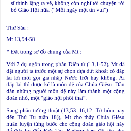
sĩ thinh lặng ra về, không còn nghĩ tới chuyện rời
bỏ Giáo Hội nữa. (“Mỗi ngày một tin vui”)
Thứ Sáu :
Mt 13,54-58
* Đặt trong sơ đồ chung của Mt :
Với 7 dụ ngôn trong phần Diễn từ (13,1-52), Mt đã
đặt người ta trước một sự chọn dựa dứt khoát có đáp
lại lời mời gọi gia nhập Nước Trời hay không. Ai
đáp lại thì được kể là môn đệ của Chúa Giêsu. Dần
dần những người môn đệ này làm thành một cộng
đoàn nhỏ, một “giáo hội phôi thai”.
Sang phần tường thuật (13,53–16,12. Từ hôm nay
đến Thứ Tư tuần 18)), Mt cho thấy Chúa Giêsu
huấn luyện từng bước cho cộng đoàn giáo hội này
để đưa họ đến Đức Tin. Radermakers đặt tên cho