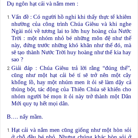
Dụ ngôn hạt cải và nắm men :
Vấn đề : Có người hồ nghi khi thấy thực tế khiêm
nhường của công trình Chúa Giêsu và khi nghe
Ngài nói về tương lai to lớn huy hoàng của Nước
Trời : một nhóm nhỏ bé những môn đệ như thế
này, đứng trước những khó khăn như thế đó, mà
sẽ tạo thành Nước Trời huy hoàng như thế kia hay
sao ?
Giải đáp : Chúa Giêsu trả lời rằng “đúng thế”,
cũng như một hạt cải bé tí sẽ trở nên một cây
khổng lồ, hay một nhúm men ít ỏi sẽ làm dậy cả
thúng bột, tác động của Thiên Chúa sẽ khiến cho
nhóm người bé mọn ít ỏi này trở thành một Dân
Mới quy tụ hết mọi dân.
B…. nẩy mầm.
Hạt cải và nắm men cũng giống như một hòn sỏi
ở chỗ đều bé nhỏ. Nhưng chúng khác hòn sỏi ở