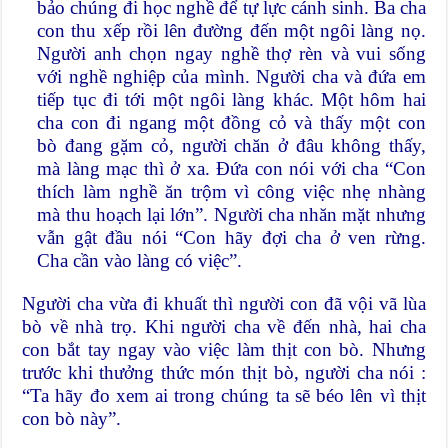
bảo chúng đi học nghề để tự lực cánh sinh. Ba cha
con thu xếp rồi lên đường đến một ngôi làng nọ.
Người anh chọn ngay nghề thợ rèn và vui sống
với nghề nghiệp của mình. Người cha và đứa em
tiếp tục đi tới một ngôi làng khác. Một hôm hai
cha con đi ngang một đồng cỏ và thấy một con
bò đang gặm cỏ, người chăn ở đâu không thấy,
mà làng mạc thì ở xa. Đứa con nói với cha “Con
thích làm nghề ăn trộm vì công việc nhẹ nhàng
mà thu hoạch lại lớn”. Người cha nhăn mặt nhưng
vẫn gật đầu nói “Con hãy đợi cha ở ven rừng.
Cha cần vào làng có việc”.
Người cha vừa đi khuất thì người con đã vội vã lùa
bò về nhà trọ. Khi người cha về đến nhà, hai cha
con bắt tay ngay vào việc làm thịt con bò. Nhưng
trước khi thưởng thức món thịt bò, người cha nói :
“Ta hãy đo xem ai trong chúng ta sẽ béo lên vì thịt
con bò này”.