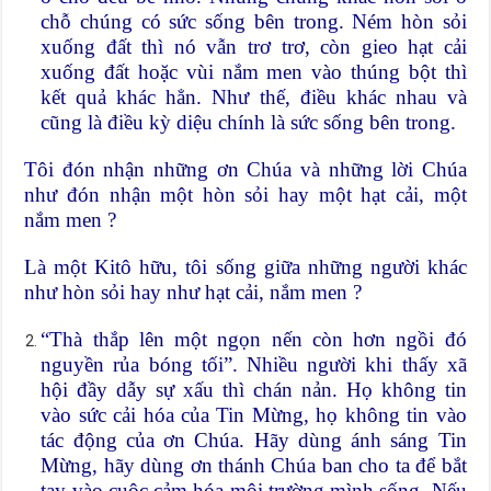
chỗ chúng có sức sống bên trong. Ném hòn sỏi
xuống đất thì nó vẫn trơ trơ, còn gieo hạt cải
xuống đất hoặc vùi nắm men vào thúng bột thì
kết quả khác hẳn. Như thế, điều khác nhau và
cũng là điều kỳ diệu chính là sức sống bên trong.
Tôi đón nhận những ơn Chúa và những lời Chúa
như đón nhận một hòn sỏi hay một hạt cải, một
nắm men ?
Là một Kitô hữu, tôi sống giữa những người khác
như hòn sỏi hay như hạt cải, nắm men ?
“Thà thắp lên một ngọn nến còn hơn ngồi đó
nguyền rủa bóng tối”. Nhiều người khi thấy xã
hội đầy dẫy sự xấu thì chán nản. Họ không tin
vào sức cải hóa của Tin Mừng, họ không tin vào
tác động của ơn Chúa. Hãy dùng ánh sáng Tin
Mừng, hãy dùng ơn thánh Chúa ban cho ta để bắt
tay vào cuộc cảm hóa môi trường mình sống. Nếu