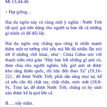
Mt 13,44-46
Hạt giống…
Hai dụ ngôn này có cùng một ý nghĩa : Nước Trời
rất quý giá nên đáng cho người ta bán tất cả những
gì mình có để đổi lấy.
Hai dụ ngôn này chẳng qua cũng là nhấn mạnh
thêm một tư tưởng chủ yếu mà Mt đã nhiều lần nói
tới ở những chỗ khác, như : Chúa Giêsu nói với
thanh niên nhà giàu “Hãy bán hết những gì anh có,
đem chia cho người nghèo, bấy giờ anh sẽ được
kho tàng thiên quốc, rồi hãy đến theo Ta” (19,16-
22) ; để được Nước Trời, phải sẵn sàng mọi sự, kể
cả nếu cần thì chặt tay, chặt chân, móc mắt (18,8-
9).. Tóm lại, để được Nước Trời, chẳng có hy sinh
nào được kể là quá lớn cả.
B…. nẩy mầm.