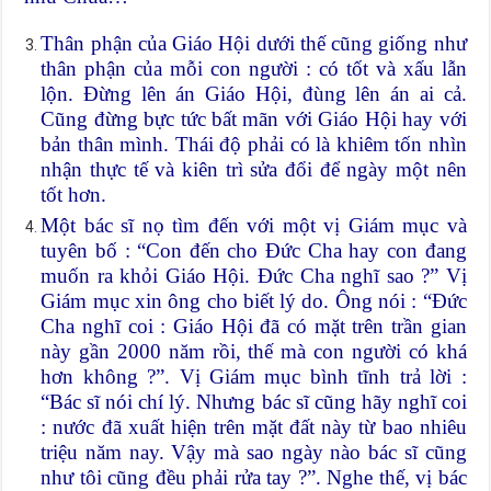
Thân phận của Giáo Hội dưới thế cũng giống như
thân phận của mỗi con người : có tốt và xấu lẫn
lộn. Đừng lên án Giáo Hội, đùng lên án ai cả.
Cũng đừng bực tức bất mãn với Giáo Hội hay với
bản thân mình. Thái độ phải có là khiêm tốn nhìn
nhận thực tế và kiên trì sửa đổi để ngày một nên
tốt hơn.
Một bác sĩ nọ tìm đến với một vị Giám mục và
tuyên bố : “Con đến cho Đức Cha hay con đang
muốn ra khỏi Giáo Hội. Đức Cha nghĩ sao ?” Vị
Giám mục xin ông cho biết lý do. Ông nói : “Đức
Cha nghĩ coi : Giáo Hội đã có mặt trên trần gian
này gần 2000 năm rồi, thế mà con người có khá
hơn không ?”. Vị Giám mục bình tĩnh trả lời :
“Bác sĩ nói chí lý. Nhưng bác sĩ cũng hãy nghĩ coi
: nước đã xuất hiện trên mặt đất này từ bao nhiêu
triệu năm nay. Vậy mà sao ngày nào bác sĩ cũng
như tôi cũng đều phải rửa tay ?”. Nghe thế, vị bác