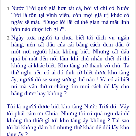
Nước Trời quý giá hơn tất cả, bởi vì chỉ có Nước
Trời là tồn tại vĩnh viễn, còn mọi giá trị khác có
ngày sẽ mất. “Được lời lãi cả thế gian mà mất linh
hồn nào được ích gì ?”.
Ngày xưa người ta chưa biết tới dịch vụ ngân
hàng, nên cất dấu của cải bằng cách đem dấu ở
một nơi người khác không biết. Nhưng cất dấu
quá bí mật đến nỗi lắm khi chủ nhân chết đi thì
không ai khác biết. Kho tàng trở thành vô chủ. Ta
thử nghĩ nếu có ai đó tình cờ biết được kho tàng
ấy, người đó sẽ sung sướng thế nào ! Và có ai biết
nó mà vẫn thờ ơ chẳng tìm mọi cách để lấy cho
bằng được hay không ?
Tôi là người được biết kho tàng Nước Trời đó. Vậy
tôi phải cám ơn Chúa. Nhưng tôi có quá ngu dại để
không tha thiết gì tới kho tàng ấy không ? Tại sao
tôi lại không dám bỏ những thứ khác để đổi lấy kho
tàng ấy ?