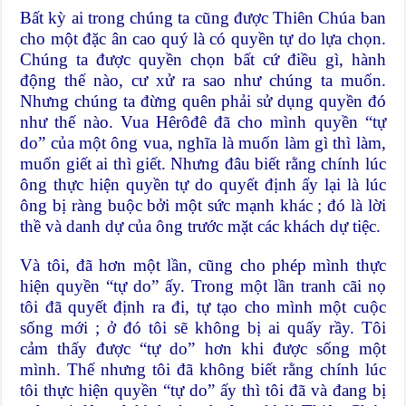
Bất kỳ ai trong chúng ta cũng được Thiên Chúa ban
cho một đặc ân cao quý là có quyền tự do lựa chọn.
Chúng ta được quyền chọn bất cứ điều gì, hành
động thế nào, cư xử ra sao như chúng ta muốn.
Nhưng chúng ta đừng quên phải sử dụng quyền đó
như thế nào. Vua Hêrôđê đã cho mình quyền “tự
do” của một ông vua, nghĩa là muốn làm gì thì làm,
muốn giết ai thì giết. Nhưng đâu biết rằng chính lúc
ông thực hiện quyền tự do quyết định ấy lại là lúc
ông bị ràng buộc bởi một sức mạnh khác ; đó là lời
thề và danh dự của ông trước mặt các khách dự tiệc.
Và tôi, đã hơn một lần, cũng cho phép mình thực
hiện quyền “tự do” ấy. Trong một lần tranh cãi nọ
tôi đã quyết định ra đi, tự tạo cho mình một cuộc
sống mới ; ở đó tôi sẽ không bị ai quấy rầy. Tôi
cảm thấy được “tự do” hơn khi được sống một
mình. Thế nhưng tôi đã không biết rằng chính lúc
tôi thực hiện quyền “tự do” ấy thì tôi đã và đang bị