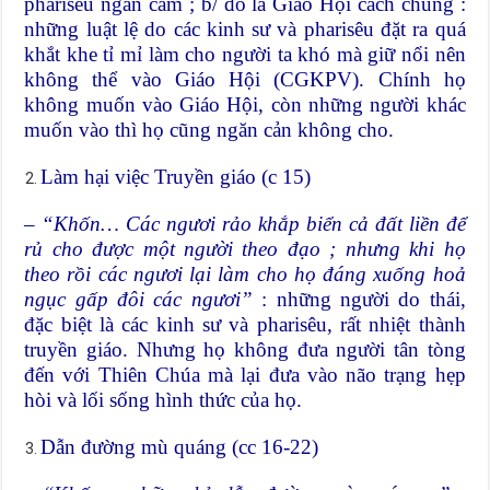
pharisêu ngăn cấm ; b/ đó là Giáo Hội cách chung :
những luật lệ do các kinh sư và pharisêu đặt ra quá
khắt khe tỉ mỉ làm cho người ta khó mà giữ nổi nên
không thể vào Giáo Hội (CGKPV). Chính họ
không muốn vào Giáo Hội, còn những người khác
muốn vào thì họ cũng ngăn cản không cho.
Làm hại việc Truyền giáo (c 15)
–
“Khốn… Các ngươi rảo khắp biển cả đất liền để
rủ cho được một người theo đạo ; nhưng khi họ
theo rồi các ngươi lại làm cho họ đáng xuống hoả
ngục gấp đôi các ngươi”
: những người do thái,
đặc biệt là các kinh sư và pharisêu, rất nhiệt thành
truyền giáo. Nhưng họ không đưa người tân tòng
đến với Thiên Chúa mà lại đưa vào não trạng hẹp
hòi và lối sống hình thức của họ.
Dẫn đường mù quáng (cc 16-22)