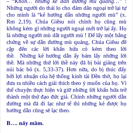
– “
Khốn… những kẻ dẫn đường mù quáng…”
:
Những người do thái lo cho đám dân ngoại trở lại tự
cho mình là “kẻ hướng dẫn những người mù” (x.
Rm 2,19). Chúa Giêsu nói chính họ cũng mù
không kém gì những người ngoại mới trở lại ấy. Họ
là những người mù dắt người mù ! Để lấy một bằng
chứng về sự dẫn đường mù quáng, Chúa Giêsu đề
cập đến các lời khấn hứa có kèm theo lời
thề. Những kẻ hướng dẫn ấy bám lấy những lời
thề. Mà những thứ lời thề này đã bị bài giảng trên
núi bác bỏ (x. 5,33-37). Hơn nữa, do bị thúc đẩy
bởi lợi nhuận của hệ thống kinh tài Đền thờ, họ lại
đưa ra nhiều cách giải thích theo ý muốn của họ. Vì
thế chuyện thực hiện và giữ những lời khấn hứa trở
thành một thứ đạo đức giả. Chính những người dẫn
đường mà đã đi lạc như tế thì những kẻ được họ
hướng dẫn cũng sẽ lạc theo.
B…. nẩy mầm.