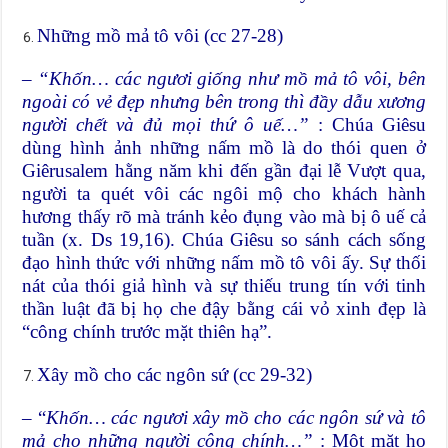
Những mồ mả tô vôi (cc 27-28)
–
“Khốn… các ngươi giống như mồ mả tô vôi, bên
ngoài có vẻ đẹp nhưng bên trong thì đầy dẫu xương
người chết và đủ mọi thứ ô uế…”
: Chúa Giêsu
dùng hình ảnh những nấm mồ là do thói quen ở
Giêrusalem hằng năm khi đến gần đại lễ Vượt qua,
người ta quét vôi các ngôi mộ cho khách hành
hương thấy rõ mà tránh kẻo đụng vào mà bị ô uế cả
tuần (x. Ds 19,16). Chúa Giêsu so sánh cách sống
đạo hình thức với những nấm mồ tô vôi ấy. Sự thối
nát của thói giả hình và sự thiếu trung tín với tinh
thần luật đã bị họ che đậy bằng cái vỏ xinh đẹp là
“công chính trước mặt thiên hạ”.
Xây mồ cho các ngôn sứ (cc 29-32)
– “
Khốn… các ngươi xây mồ cho các ngôn sứ và tô
mả cho những người công chính…”
: Một mặt họ