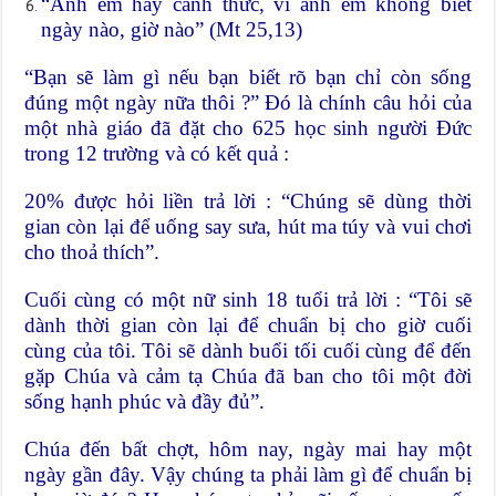
“Anh em hãy canh thức, vì anh em không biết
ngày nào, giờ nào” (Mt 25,13)
“Bạn sẽ làm gì nếu bạn biết rõ bạn chỉ còn sống
đúng một ngày nữa thôi ?” Đó là chính câu hỏi của
một nhà giáo đã đặt cho 625 học sinh người Đức
trong 12 trường và có kết quả :
20% được hỏi liền trả lời : “Chúng sẽ dùng thời
gian còn lại để uống say sưa, hút ma túy và vui chơi
cho thoả thích”.
Cuối cùng có một nữ sinh 18 tuổi trả lời : “Tôi sẽ
dành thời gian còn lại để chuẩn bị cho giờ cuối
cùng của tôi. Tôi sẽ dành buổi tối cuối cùng để đến
gặp Chúa và cảm tạ Chúa đã ban cho tôi một đời
sống hạnh phúc và đầy đủ”.
Chúa đến bất chợt, hôm nay, ngày mai hay một
ngày gần đây. Vậy chúng ta phải làm gì để chuẩn bị