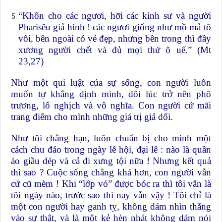
“Khốn cho các ngươi, hỡi các kinh sư và người
Pharisêu giả hình ! các ngươi giống như mồ mả tô
vôi, bên ngoài có vẻ đẹp, nhưng bên trong thì đầy
xương người chết và đủ mọi thứ ô uế.” (Mt
23,27)
Như một qui luật của sự sống, con người luôn
muốn tự khẳng định mình, đôi lúc trở nên phô
trương, lố nghịch và vô nghĩa. Con người cứ mãi
trang điểm cho mình những giá trị giả dối.
Như tôi chẳng hạn, luôn chuẩn bị cho mình một
cách chu đáo trong ngày lễ hội, đại lễ : nào là quần
áo giầu dép và cả đi xưng tội nữa ! Nhưng kết quả
thì sao ? Cuộc sống chẳng khá hơn, con người vẫn
cứ cũ mèm ! Khi “lớp vỏ” được bóc ra thì tôi vẫn là
tôi ngày nào, trước sao thì nay vẫn vậy ! Tôi chỉ là
một con người hay ganh tỵ, không dám nhìn thẳng
vào sự thật, và là một kẻ hèn nhát không dám nói