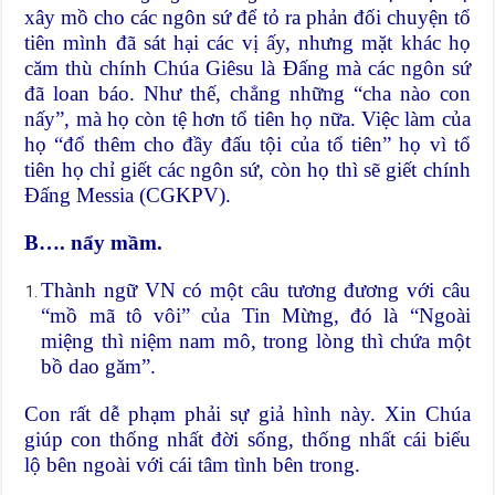
xây mồ cho các ngôn sứ để tỏ ra phản đối chuyện tổ
tiên mình đã sát hại các vị ấy, nhưng mặt khác họ
căm thù chính Chúa Giêsu là Đấng mà các ngôn sứ
đã loan báo. Như thế, chẳng những “cha nào con
nấy”, mà họ còn tệ hơn tổ tiên họ nữa. Việc làm của
họ “đổ thêm cho đầy đấu tội của tổ tiên” họ vì tổ
tiên họ chỉ giết các ngôn sứ, còn họ thì sẽ giết chính
Đấng Messia (CGKPV).
B…. nẩy mầm.
Thành ngữ VN có một câu tương đương với câu
“mồ mã tô vôi” của Tin Mừng, đó là “Ngoài
miệng thì niệm nam mô, trong lòng thì chứa một
bồ dao găm”.
Con rất dễ phạm phải sự giả hình này. Xin Chúa
giúp con thống nhất đời sống, thống nhất cái biểu
lộ bên ngoài với cái tâm tình bên trong.