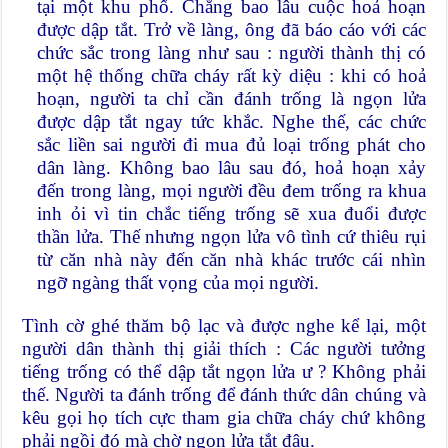
tại một khu phố. Chẳng bao lâu cuộc hoả hoạn
được dập tắt. Trở về làng, ông đã báo cáo với các
chức sắc trong làng như sau : người thành thị có
một hệ thống chữa cháy rất kỳ diệu : khi có hoả
hoạn, người ta chỉ cần đánh trống là ngọn lửa
được dập tắt ngay tức khắc. Nghe thế, các chức
sắc liền sai người đi mua đủ loại trống phát cho
dân làng. Không bao lâu sau đó, hoả hoạn xảy
đến trong làng, mọi người đều đem trống ra khua
inh ỏi vì tin chắc tiếng trống sẽ xua đuổi được
thần lửa. Thế nhưng ngọn lửa vô tình cứ thiêu rụi
từ căn nhà này đến căn nhà khác trước cái nhìn
ngỡ ngàng thất vọng của mọi người.
Tình cờ ghé thăm bộ lạc và được nghe kể lại, một
người dân thành thị giải thích : Các người tưởng
tiếng trống có thể dập tắt ngọn lửa ư ? Không phải
thế. Người ta đánh trống để đánh thức dân chúng và
kêu gọi họ tích cực tham gia chữa cháy chứ không
phải ngồi đó mà chờ ngọn lửa tắt đâu.